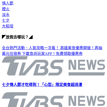
情人節
煙火
淡水
七夕
大稻埕
◤放假去哪玩？◢
全台熱門活動、人氣攻略一次看！
高雄美食優惠開搶！再抽
萬元住宿券
下載食尚玩家APP！免費領取優惠券
七夕情人節才吃得到！「心型」限定美食超浪漫