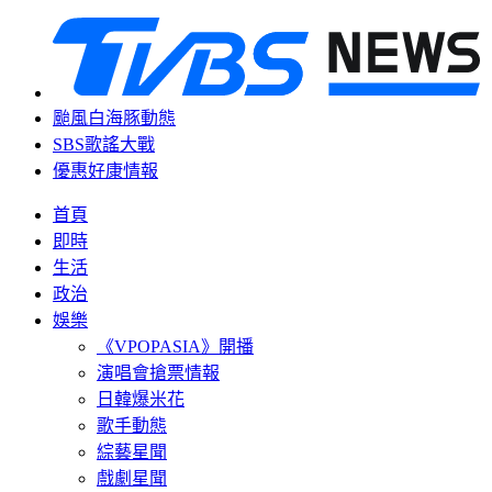
颱風白海豚動態
SBS歌謠大戰
優惠好康情報
首頁
即時
生活
政治
娛樂
《VPOPASIA》開播
演唱會搶票情報
日韓爆米花
歌手動態
綜藝星聞
戲劇星聞