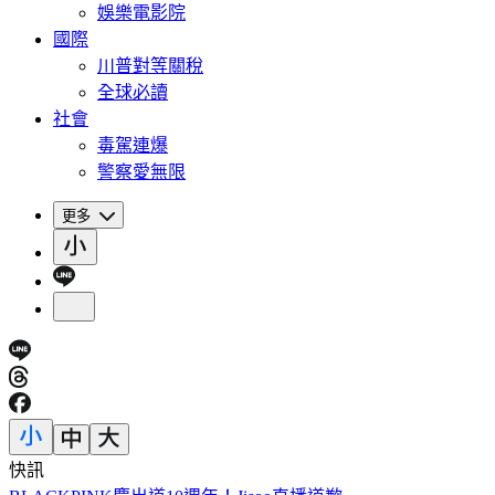
娛樂電影院
國際
川普對等關稅
全球必讀
社會
毒駕連爆
警察愛無限
更多
快訊