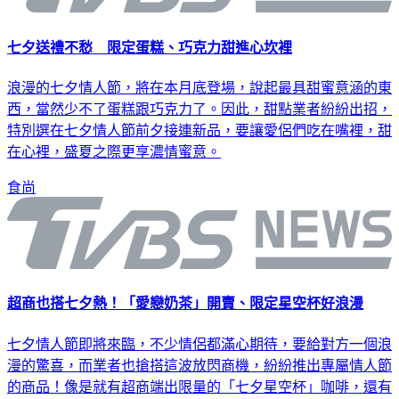
七夕送禮不愁 限定蛋糕、巧克力甜進心坎裡
浪漫的七夕情人節，將在本月底登場，說起最具甜蜜意涵的東
西，當然少不了蛋糕跟巧克力了。因此，甜點業者紛紛出招，
特別選在七夕情人節前夕接連新品，要讓愛侶們吃在嘴裡，甜
在心裡，盛夏之際更享濃情蜜意。
食尚
超商也搭七夕熱！「愛戀奶茶」開賣、限定星空杯好浪漫
七夕情人節即將來臨，不少情侶都滿心期待，要給對方一個浪
漫的驚喜，而業者也搶搭這波放閃商機，紛紛推出專屬情人節
的商品！像是就有超商端出限量的「七夕星空杯」咖啡，還有