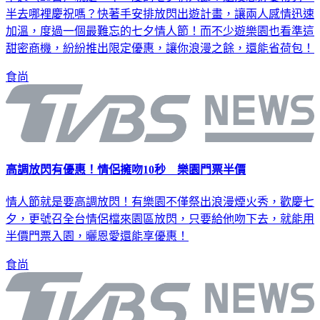
半去哪裡慶祝嗎？快著手安排放閃出遊計畫，讓兩人感情迅速
加溫，度過一個最難忘的七夕情人節！而不少遊樂園也看準這
甜密商機，紛紛推出限定優惠，讓你浪漫之餘，還能省荷包！
食尚
高調放閃有優惠！情侶擁吻10秒 樂園門票半價
情人節就是要高調放閃！有樂園不僅祭出浪漫煙火秀，歡慶七
夕，更號召全台情侶檔來園區放閃，只要給他吻下去，就能用
半價門票入園，曬恩愛還能享優惠！
食尚