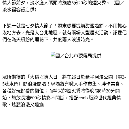
情人節前夕，淡水漁人碼頭將施放5分20秒的煙火秀。（圖／
淡水福容飯店供）
下週一就是七夕情人節了！週末想要提前甜蜜過節，不用擔心
沒地方去，光是大台北地區，就有兩場大型煙火活動，讓愛侶
們在滿天繽紛的煙花下，共度兩人浪漫時光。
眾所期待的「大稻埕情人日」將在26日於延平河濱公園（淡3-
5號水門）間浪漫開唱！現場將有職人手作市集、胖卡美食、
各種好玩好看的攤位；而精采的煙火秀將從晚間8時20分開
始，施放長達600秒精彩不間斷，搭配remix版跨世代經典情
歌，炫麗浪漫又過癮！