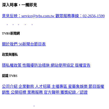
深入時事，一觸即見
意見反映：service@tvbs.com.tw
觀眾服務專線：02-2656-1599
TVBS新聞網
關於我們
56新聞台節目表
政策與隱私
隱私權政策
性騷擾防治措施
網站使用協定
版權宣告
認識 TVBS
公司介紹
企業動態
人才招募
主播專區
星藝象娛樂
節目版權
銷售
公開招標
業務服務
官方聲明
獲獎紀錄／認證