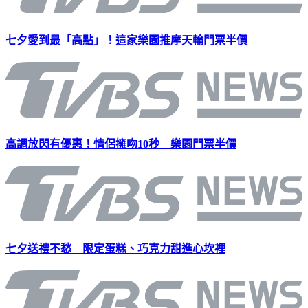
七夕愛到最「高點」！這家樂園推摩天輪門票半價
高調放閃有優惠！情侶擁吻10秒 樂園門票半價
七夕送禮不愁 限定蛋糕、巧克力甜進心坎裡