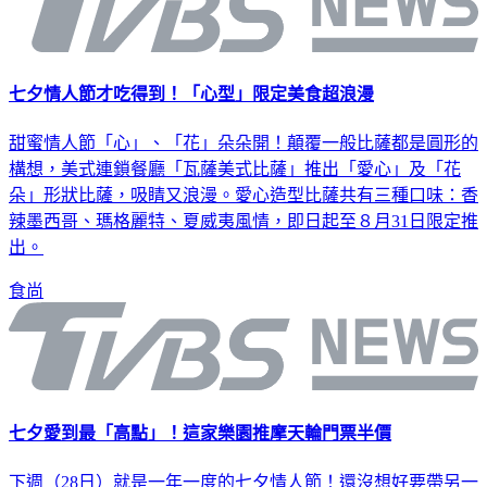
七夕情人節才吃得到！「心型」限定美食超浪漫
甜蜜情人節「心」、「花」朵朵開！顛覆一般比薩都是圓形的
構想，美式連鎖餐廳「瓦薩美式比薩」推出「愛心」及「花
朵」形狀比薩，吸睛又浪漫。愛心造型比薩共有三種口味：香
辣墨西哥、瑪格麗特、夏威夷風情，即日起至８月31日限定推
出。
食尚
七夕愛到最「高點」！這家樂園推摩天輪門票半價
下週（28日）就是一年一度的七夕情人節！還沒想好要帶另一