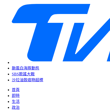
颱風白海豚動態
SBS歌謠大戰
沙拉油致癌物超標
首頁
即時
生活
政治