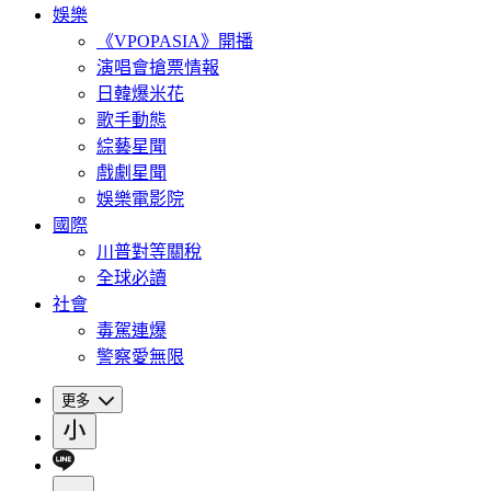
娛樂
《VPOPASIA》開播
演唱會搶票情報
日韓爆米花
歌手動態
綜藝星聞
戲劇星聞
娛樂電影院
國際
川普對等關稅
全球必讀
社會
毒駕連爆
警察愛無限
更多