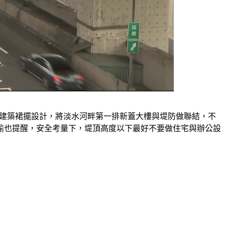
過建築裙擺設計，將淡水河畔第一排新蓋大樓與堤防做聯結，不
瑜也提醒，安全考量下，堤頂高度以下最好不要做住宅與辦公設