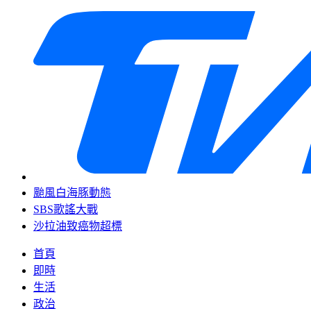
颱風白海豚動態
SBS歌謠大戰
沙拉油致癌物超標
首頁
即時
生活
政治