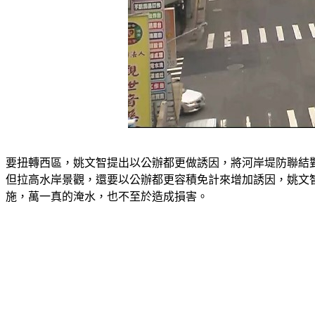
要扭轉西區，姚文智提出以公辦都更做誘因，將河岸堤防聯結對
但拉高水岸景觀，還要以公辦都更容積免計來增加誘因，姚文
施，萬一真的淹水，也不至於造成損害。