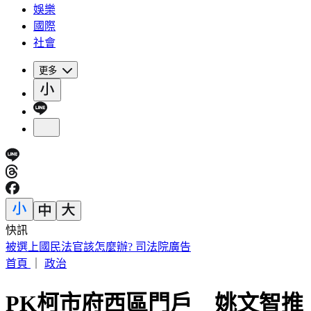
娛樂
國際
社會
更多
快訊
被選上國民法官該怎麼辦? 司法院廣告
首頁
｜
政治
PK柯市府西區門戶 姚文智推