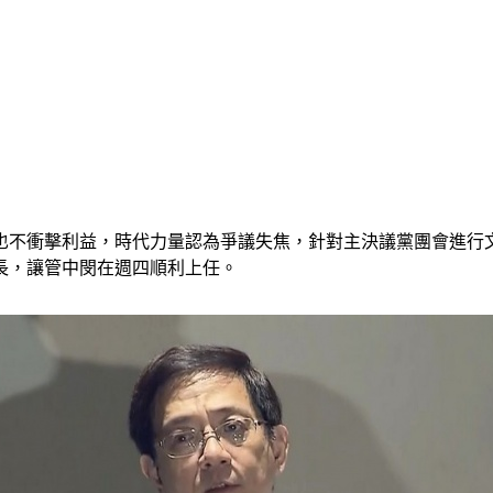
也不衝擊利益，時代力量認為爭議失焦，針對主決議黨團會進行
長，讓管中閔在週四順利上任。