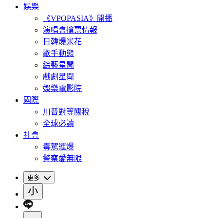
娛樂
《VPOPASIA》開播
演唱會搶票情報
日韓爆米花
歌手動態
綜藝星聞
戲劇星聞
娛樂電影院
國際
川普對等關稅
全球必讀
社會
毒駕連爆
警察愛無限
更多