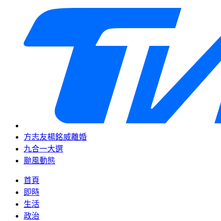
方志友楊銘威離婚
九合一大選
颱風動態
首頁
即時
生活
政治