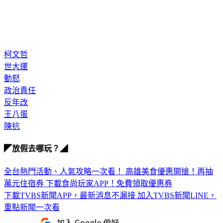
柯文哲
世大運
動怒
政治責任
反年改
王八蛋
陳抗
◤放假去哪玩？◢
全台熱門活動、人氣攻略一次看！
高雄美食優惠開搶！再抽
萬元住宿券
下載食尚玩家APP！免費領取優惠券
下載TVBS新聞APP，最新消息不漏接
加入TVBS新聞LINE，
重點新聞一次看