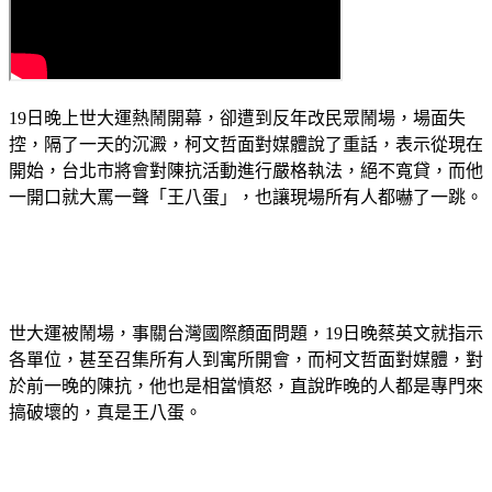
19日晚上世大運熱鬧開幕，卻遭到反年改民眾鬧場，場面失
控，隔了一天的沉澱，柯文哲面對媒體說了重話，表示從現在
開始，台北市將會對陳抗活動進行嚴格執法，絕不寬貸，而他
一開口就大罵一聲「王八蛋」，也讓現場所有人都嚇了一跳。
世大運被鬧場，事關台灣國際顏面問題，19日晚蔡英文就指示
各單位，甚至召集所有人到寓所開會，而柯文哲面對媒體，對
於前一晚的陳抗，他也是相當憤怒，直說昨晚的人都是專門來
搞破壞的，真是王八蛋。