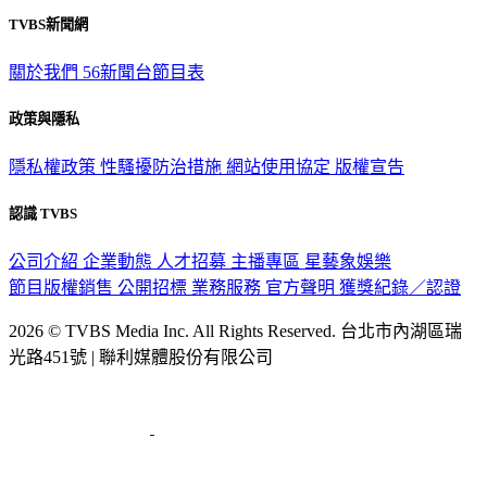
TVBS新聞網
關於我們
56新聞台節目表
政策與隱私
隱私權政策
性騷擾防治措施
網站使用協定
版權宣告
認識 TVBS
公司介紹
企業動態
人才招募
主播專區
星藝象娛樂
節目版權銷售
公開招標
業務服務
官方聲明
獲獎紀錄／認證
2026 © TVBS Media Inc. All Rights Reserved. 台北市內湖區瑞
光路451號 | 聯利媒體股份有限公司