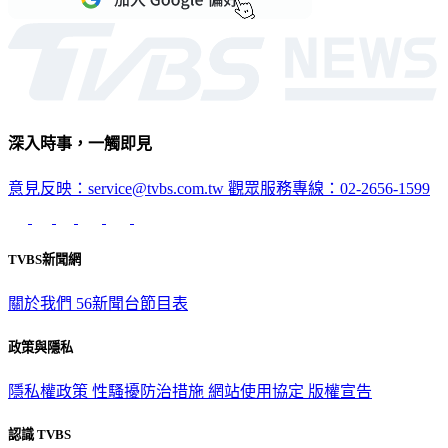
深入時事，一觸即見
意見反映：service@tvbs.com.tw
觀眾服務專線：02-2656-1599
TVBS新聞網
關於我們
56新聞台節目表
政策與隱私
隱私權政策
性騷擾防治措施
網站使用協定
版權宣告
認識 TVBS