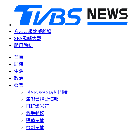
方志友楊銘威離婚
SBS歌謠大戰
颱風動態
首頁
即時
生活
政治
娛樂
《VPOPASIA》開播
演唱會搶票情報
日韓爆米花
歌手動態
綜藝星聞
戲劇星聞