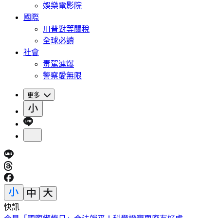
娛樂電影院
國際
川普對等關稅
全球必讀
社會
毒駕連爆
警察愛無限
更多
快訊