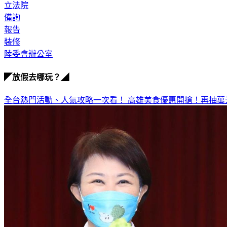
立法院
備詢
報告
裝修
陸委會辦公室
◤放假去哪玩？◢
全台熱門活動、人氣攻略一次看！
高雄美食優惠開搶！再抽萬