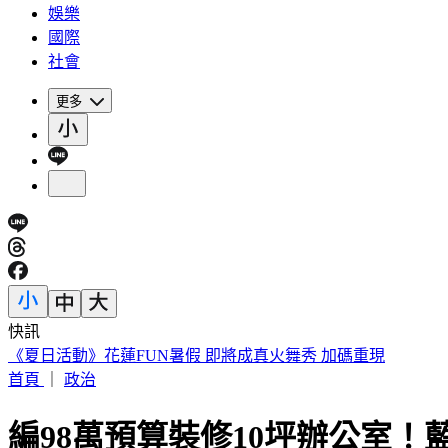
娛樂
國際
社會
更多
快訊
《夏日活動》花蓮FUN暑假 即將成真火舞秀 加碼重現
首頁
｜
政治
編98萬預算裝修10坪辦公室