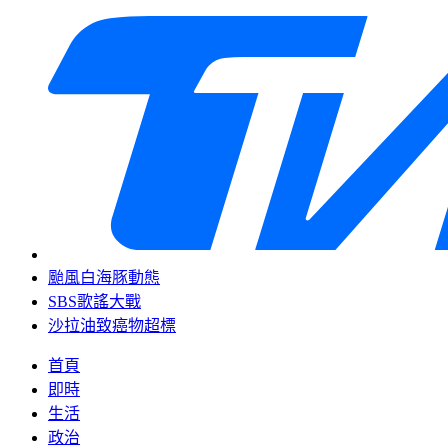
颱風白海豚動態
SBS歌謠大戰
沙拉油致癌物超標
首頁
即時
生活
政治