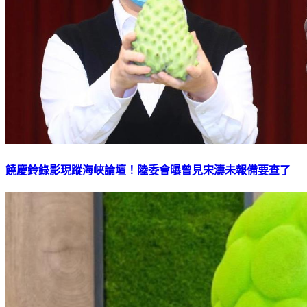
饒慶鈴錄影現蹤海峽論壇！陸委會曝曾見宋濤未報備要查了