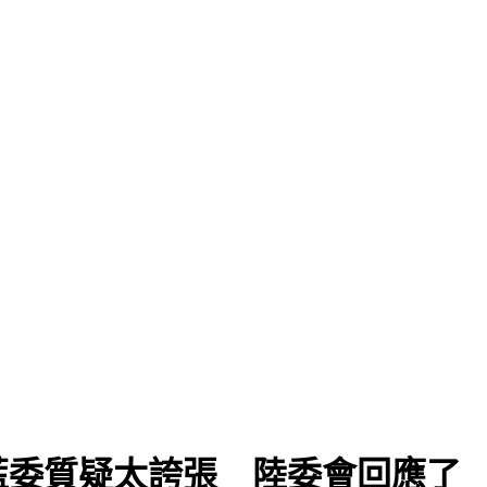
！藍委質疑太誇張 陸委會回應了