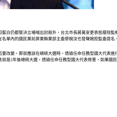
，但藍白仍都堅決立場喊出封殺外，台北市長蔣萬安更表態廢除監
樣在名單內的國民黨前屏東縣黨部主委廖婉汝也發聲婉拒監委提名
若要改變，那就應該在總統大選時，透過任命任務型國大代表進
法就是2年後總統大選，透過任命任務型國大代表修憲，如果國