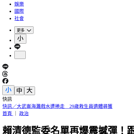
娛樂
國際
社會
更多
快訊
快訊／大武崙海灘戲水遭捲走 29歲救生員遺體尋獲
首頁
｜
政治
賴清德監委名單再爆震撼彈！