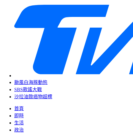
颱風白海豚動態
SBS歌謠大戰
沙拉油致癌物超標
首頁
即時
生活
政治