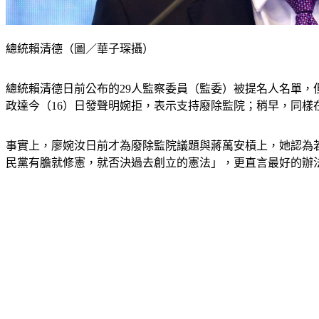
總統賴清德（圖／華子琛攝）
總統賴清德日前公布的29人監察委員（監委）被提名人名單
政達今（16）日發聲明婉拒，表示支持廢除監院；稍早，同
事實上，廖婉汝日前才為廢除監院議題與蔣萬安槓上，她認為
民黨有膽就修憲，就否決過去創立的憲法」，更直言最好的辦