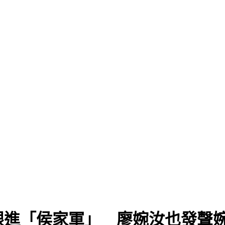
跟進「侯家軍」 廖婉汝也發聲