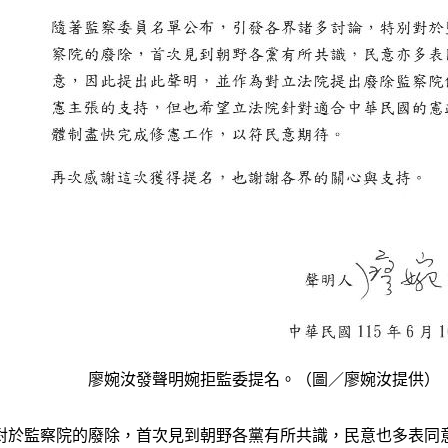
廖婉汝發聲明婉拒監委提名。（圖／廖婉汝提供）
對於監察院的廢除，首次見到朝野各黨有所共識，民意也多表同