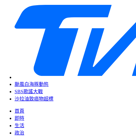
颱風白海豚動態
SBS歌謠大戰
沙拉油致癌物超標
首頁
即時
生活
政治