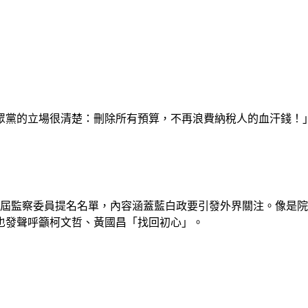
眾黨的立場很清楚：刪除所有預算，不再浪費納稅人的血汗錢！
第7屆監察委員提名名單，內容涵蓋藍白政要引發外界關注。像是
也發聲呼籲柯文哲、黃國昌「找回初心」。