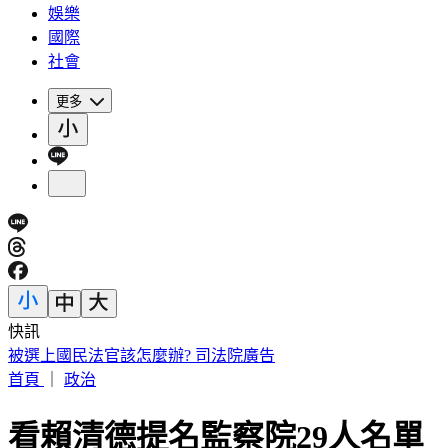
娛樂
國際
社會
更多
快訊
剛接手2天閃辭董座！宏碁發重訊曝：發現兆基屋管內部管理
首頁
｜
政治
看賴清德提名監察院29人名單