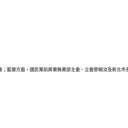
峻；藍營方面，國民黨前屏東縣黨部主委、立委廖婉汝及新北市