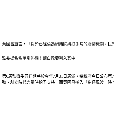
黃國昌直言，「對於已經淪為酬庸院與打手院的廢物機關，民
監委提名名單引熱議！藍白政要列入其中
第6屆監察委員任期將於今年7月31日屆滿，總統府今日公布
動、創立時代力量時給予支持，而黃國昌捲入「狗仔風波」時