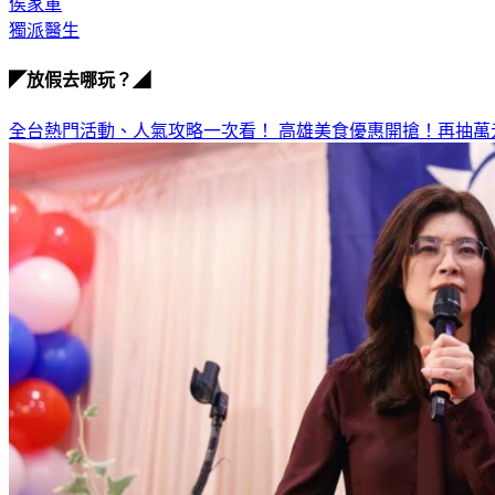
侯家軍
獨派醫生
◤放假去哪玩？◢
全台熱門活動、人氣攻略一次看！
高雄美食優惠開搶！再抽萬