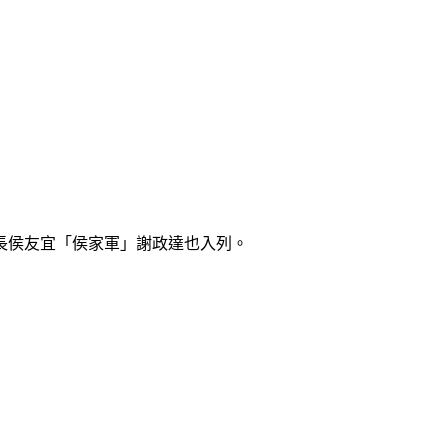
長侯友宜「侯家軍」謝政達也入列。