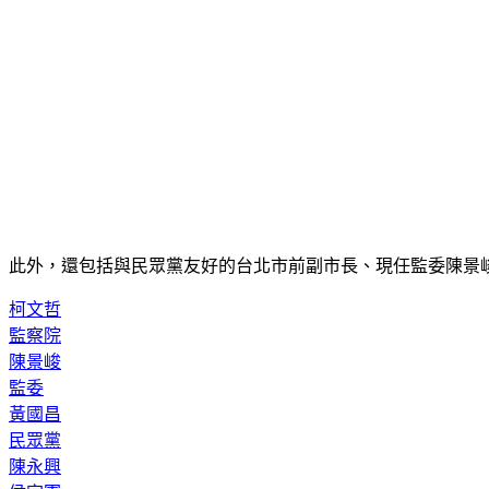
此外，還包括與民眾黨友好的台北市前副市長、現任監委陳景
柯文哲
監察院
陳景峻
監委
黃國昌
民眾黨
陳永興