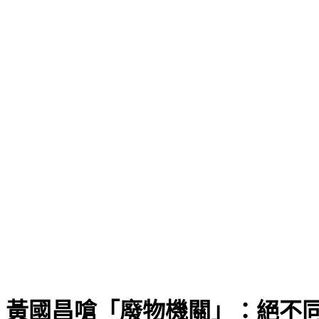
缺失
 黃國昌嗆「廢物機關」：絕不