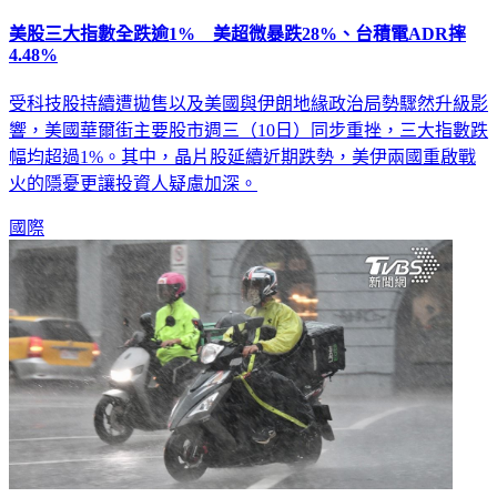
美股三大指數全跌逾1% 美超微暴跌28%、台積電ADR摔
4.48%
受科技股持續遭拋售以及美國與伊朗地緣政治局勢驟然升級影
響，美國華爾街主要股市週三（10日）同步重挫，三大指數跌
幅均超過1%。其中，晶片股延續近期跌勢，美伊兩國重啟戰
火的隱憂更讓投資人疑慮加深。
國際