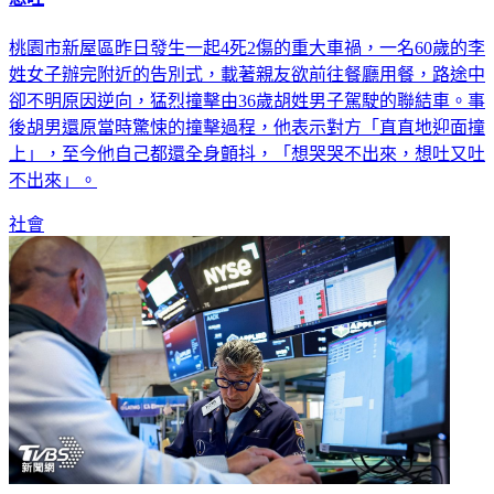
桃園市新屋區昨日發生一起4死2傷的重大車禍，一名60歲的李
姓女子辦完附近的告別式，載著親友欲前往餐廳用餐，路途中
卻不明原因逆向，猛烈撞擊由36歲胡姓男子駕駛的聯結車。事
後胡男還原當時驚悚的撞擊過程，他表示對方「直直地迎面撞
上」，至今他自己都還全身顫抖，「想哭哭不出來，想吐又吐
不出來」。
社會