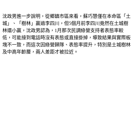
沈政男進一步說明，從鄉鎮市區來看，蘇巧慧僅在本命區「土
城」、「樹林」贏過李四川，但5個月前李四川竟然在土城樹
林還小贏，沈政男認為，1月那次民調綠營支持者表態率較
低，可能接到電話時沒有表態或直接掛掉，導致結果與實際板
塊不一致，而這次因綠營歸隊、表態率提升，特別是土城樹林
及中高年齡層，兩人差距才被拉近。