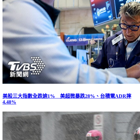
美股三大指數全跌逾1% 美超微暴跌28%、台積電ADR摔
4.48%