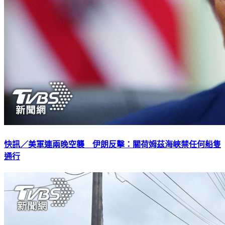
快訊／美軍連兩晚空襲 伊朗反擊：關荷姆茲海峽禁任何船隻
通行