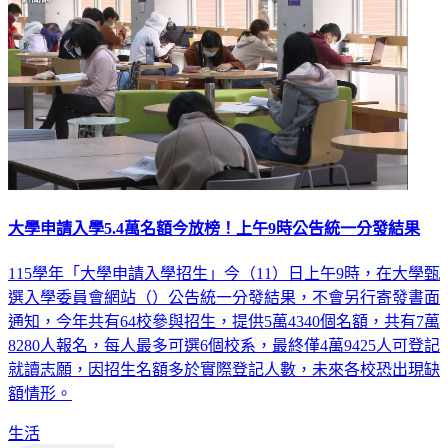
大學申請入學5.4萬名額今放榜！上午9時公告統一分發結果
115學年「大學申請入學招生」今（11）日上午9時，在大學甄
選入學委員會網站（）公告統一分發結果，不會另行寄發書面
通知，今年共有64校參與招生，提供5萬4340個名額，共有7萬
8280人報名，每人最多可選6個校系，最終僅4萬9425人可登記
就讀志願，因招生名額多於實際登記人數，未來各校恐出現缺
額情形。
生活