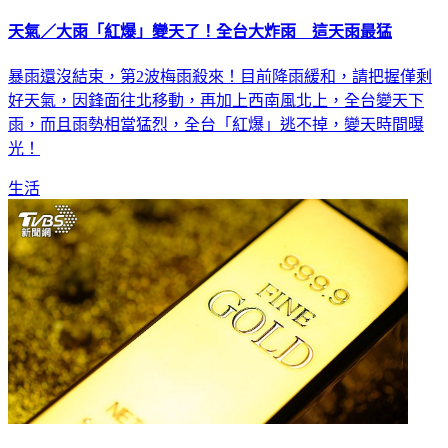
天氣／大雨「紅爆」變天了！全台大炸雨 這天雨最猛
暴雨還沒結束，第2波梅雨殺來！目前降雨緩和，請把握僅剩
好天氣，因鋒面往北移動，再加上西南風北上，全台變天下
雨，而且雨勢相當猛烈，全台「紅爆」逃不掉，變天時間曝
光！
生活
黃金拋售潮！美國CPI創三年新高 金價面臨4000美元保衛戰