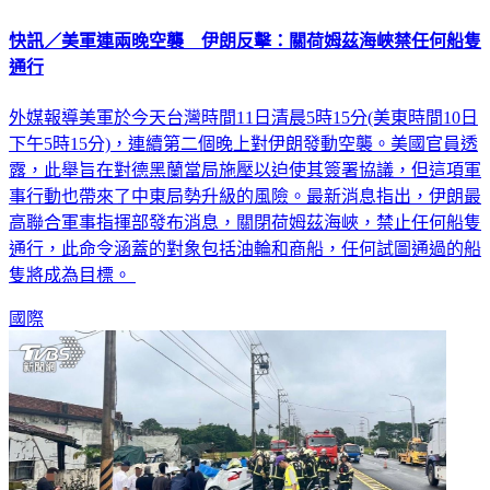
快訊／美軍連兩晚空襲 伊朗反擊：關荷姆茲海峽禁任何船隻
通行
外媒報導美軍於今天台灣時間11日清晨5時15分(美東時間10日
下午5時15分)，連續第二個晚上對伊朗發動空襲。美國官員透
露，此舉旨在對德黑蘭當局施壓以迫使其簽署協議，但這項軍
事行動也帶來了中東局勢升級的風險。最新消息指出，伊朗最
高聯合軍事指揮部發布消息，關閉荷姆茲海峽，禁止任何船隻
通行，此命令涵蓋的對象包括油輪和商船，任何試圖通過的船
隻將成為目標。
國際