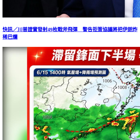
快訊／川普證實發射49枚戰斧飛彈 警告拒簽協議將把伊朗炸
稀巴爛