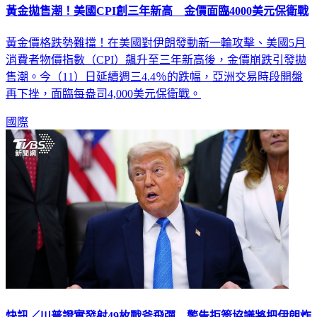
黃金價格跌勢難擋！在美國對伊朗發動新一輪攻擊、美國5月
消費者物價指數（CPI）飆升至三年新高後，金價崩跌引發拋
售潮。今（11）日延續週三4.4％的跌幅，亞洲交易時段開盤
再下挫，面臨每盎司4,000美元保衛戰。
國際
快訊／川普證實發射49枚戰斧飛彈 警告拒簽協議將把伊朗炸
稀巴爛