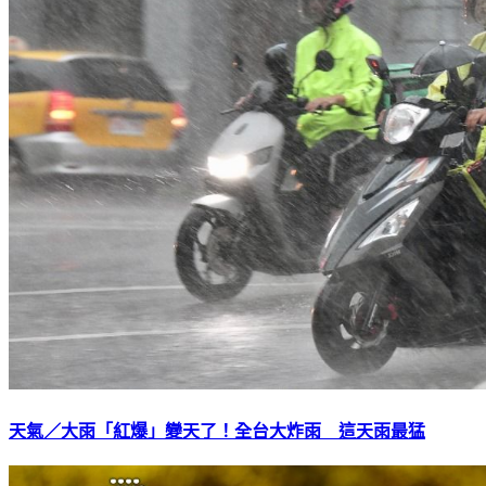
天氣／大雨「紅爆」變天了！全台大炸雨 這天雨最猛