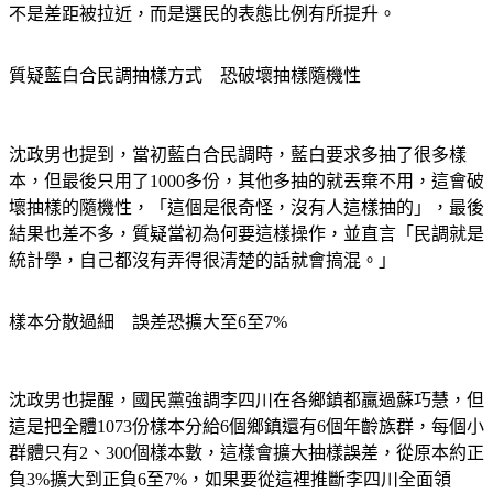
質疑藍白合民調抽樣方式　恐破壞抽樣隨機性
沈政男也提到，當初藍白合民調時，藍白要求多抽了很多樣
本，但最後只用了1000多份，其他多抽的就丟棄不用，這會破
壞抽樣的隨機性，「這個是很奇怪，沒有人這樣抽的」，最後
結果也差不多，質疑當初為何要這樣操作，並直言「民調就是
統計學，自己都沒有弄得很清楚的話就會搞混。」
樣本分散過細　誤差恐擴大至6至7%
沈政男也提醒，國民黨強調李四川在各鄉鎮都贏過蘇巧慧，但
這是把全體1073份樣本分給6個鄉鎮還有6個年齡族群，每個小
群體只有2、300個樣本數，這樣會擴大抽樣誤差，從原本約正
負3%擴大到正負6至7%，如果要從這裡推斷李四川全面領
先，就要特別小心。