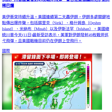
美伊衝突持續升溫。美國連續第二天轟伊朗，伊朗多處關鍵地
點傳出爆炸聲，包括錫里克（Sirik）、格什姆島（Qeshm
Island）、米納布（Minab）以及伊斯法罕（Isfahan）。美國總
統川普今天(11日)最新受訪表示，美軍對伊朗發射49枚戰斧巡
弋飛彈，且美國戰機目前仍在伊朗上空飛行。
國際