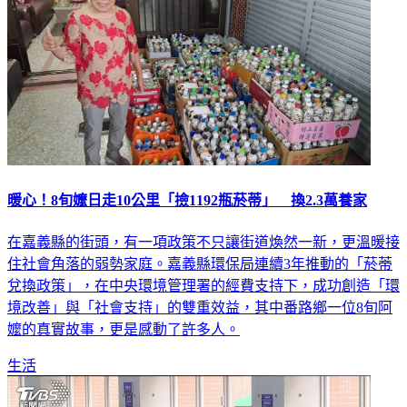
暖心！8旬嬤日走10公里「撿1192瓶菸蒂」 換2.3萬養家
在嘉義縣的街頭，有一項政策不只讓街道煥然一新，更溫暖接
住社會角落的弱勢家庭。嘉義縣環保局連續3年推動的「菸蒂
兌換政策」，在中央環境管理署的經費支持下，成功創造「環
境改善」與「社會支持」的雙重效益，其中番路鄉一位8旬阿
嬤的真實故事，更是感動了許多人。
生活