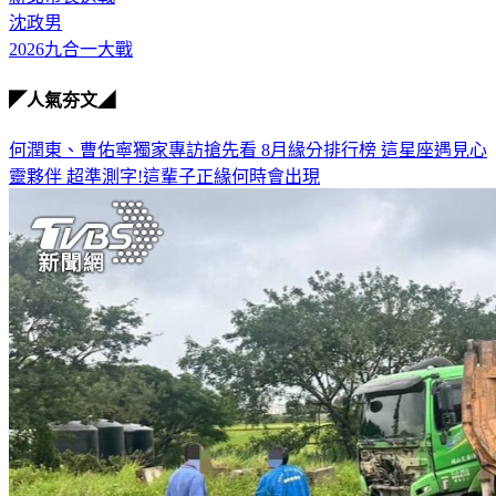
2026九合一大戰
◤人氣夯文◢
何潤東、曹佑寧獨家專訪搶先看
8月緣分排行榜 這星座遇見心
靈夥伴
超準測字!這輩子正緣何時會出現