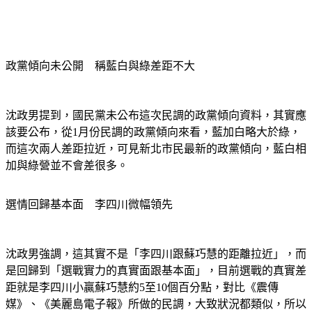
政黨傾向未公開　稱藍白與綠差距不大
沈政男提到，國民黨未公布這次民調的政黨傾向資料，其實應
該要公布，從1月份民調的政黨傾向來看，藍加白略大於綠，
而這次兩人差距拉近，可見新北市民最新的政黨傾向，藍白相
加與綠營並不會差很多。
選情回歸基本面　李四川微幅領先
沈政男強調，這其實不是「李四川跟蘇巧慧的距離拉近」，而
是回歸到「選戰實力的真實面跟基本面」，目前選戰的真實差
距就是李四川小贏蘇巧慧約5至10個百分點，對比《震傳
媒》、《美麗島電子報》所做的民調，大致狀況都類似，所以
不是差距被拉近，而是選民的表態比例有所提升。