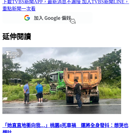
重點新聞一次看
延伸閱讀
「她直直地衝向我…」桃園4死車禍 運將全身發抖：想哭也
想吐