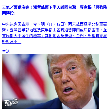
天氣／雨還沒完！滯留鋒面下半天殺回台灣 專家揭「最強降
雨時段」
中央氣象署表示，今、明（11、12日）兩天鋒面逐漸北移至臺
灣，臺灣西半部地區及東半部山區有短暫陣雨或局部雷雨，並
有局部大雨發生的機率，其他地區及澎湖、金門、馬祖有零星
短暫陣雨。
生活