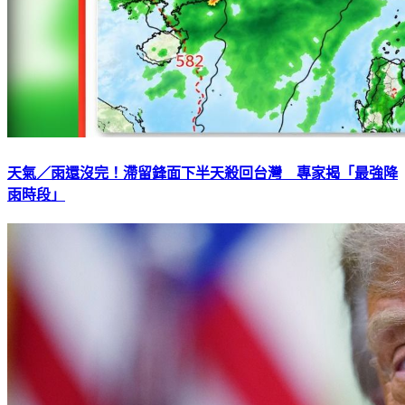
天氣／雨還沒完！滯留鋒面下半天殺回台灣 專家揭「最強降
雨時段」