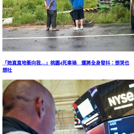
「她直直地衝向我…」桃園4死車禍 運將全身發抖：想哭也
想吐