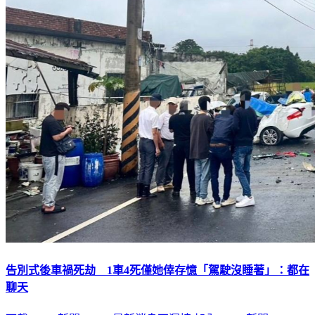
告別式後車禍死劫 1車4死僅她倖存憶「駕駛沒睡著」：都在
聊天
下載TVBS新聞APP，最新消息不漏接
加入TVBS新聞LINE，