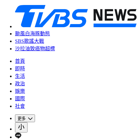
颱風白海豚動態
SBS歌謠大戰
沙拉油致癌物超標
首頁
即時
生活
政治
娛樂
國際
社會
更多