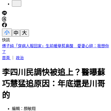
快訊
砍Gmail神功能 2027年起停止支援第三方帳號收寄信
首頁
｜
政治
李四川民調快被追上？醫曝蘇
巧慧猛追原因：年底還是川哥
的
編輯：顏敏翔
發佈時間：2026.06.11 10:24