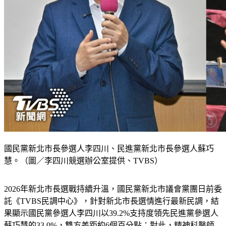
國民黨新北市長參選人李四川、民進黨新北市長參選人蘇巧
慧。（圖／李四川競選辦公室提供、TVBS）
2026年新北市長選戰持續升溫，國民黨新北市議會黨團日前委
託《TVBS民調中心》，針對新北市長選情進行最新民調，結
果顯示國民黨參選人李四川以39.2%支持度領先民進黨參選人
蘇巧慧的33.0%，雙方差距約6個百分點；對此，精神科醫師
沈政男認為這並非「距離拉近」，而是綠營支持者表態率終於