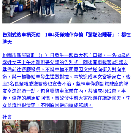
告別式後車禍死劫 1車4死僅她倖存憶「駕駛沒睡著」：都在
聊天
桃園市新屋區昨（11）日發生一起重大死亡車禍，一名60歲的
李姓女子上午才剛辦妥父親的告別式，隨後開車載著4名親友
準備前往餐廳聚餐。不料車輛不明原因突然逆向衝入對向車
道，與一輛聯結車發生猛烈對撞。事故造成李女當場身亡，後
座3名長輩親戚送醫後也宣告不治，整輛車僅剩副駕駛座的親
友幸運逃過一劫，包含聯結車駕駛在內，共釀成4死2傷。事
後，倖存的副駕駛回憶，事故發生前大家都還在講話聊天，李
女意識也很清楚，不明原因逆向釀成悲劇。
社會