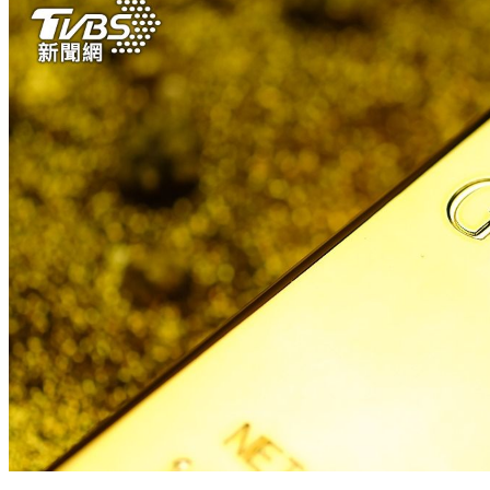
黃金拋售潮！美國CPI創三年新高 金價面臨4000美元保衛戰