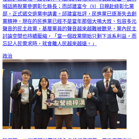
喊話將脫黨參選彰化縣長；而邱建富今（9）日親赴綠彰化黨
部，正式遞交退黨申請書。邱建富批評，民進黨已逐漸失去創
黨精神，現在的民進黨已經不是當年那個大鳴大放、包容多元
聲音的民主政黨，基層黨員的聲音越來越難被聽見，黨內民主
討論空間也持續壓縮，「當一個政黨開始只剩下派系利益，而
忘記人民需求時，就會離人民越來越遠。」
政治