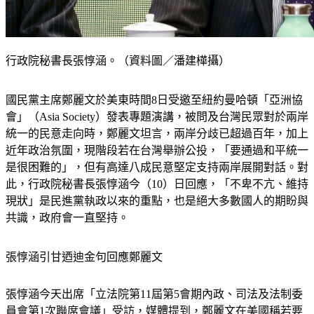
行政院秘書長張惇涵。（資料圖／潘建樺攝）
國民黨主席鄭麗文於美東時間8日受邀至紐約曼哈頓「亞洲協
會」（Asia Society）發表專題演講，被問及台灣民眾對於兩岸
統一的民意走向時，鄭麗文坦言，兩岸分歧已超過百年，加上
近年政治氛圍，現階段若在台灣舉辦公投，「要通過和平統一
是很困難的」，但有高達八成民意堅定支持兩岸展開對話。對
此，行政院秘書長張惇涵今（10）日回應，「不卑不亢、維持
現狀」是民進黨執政以來的重點，也是絕大多數國人的期盼與
共識，政府會一直堅持。
張惇涵引甘迺迪金句回應鄭麗文
張惇涵今天出席「立法院第11屆第5會期內政、司法及法制委
員會第1次聯席會議」受訪，媒體提到，鄭麗文在美國稱若要