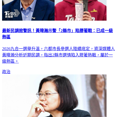
最新民調掀警訊！黃暐瀚示警「2縣市」陷膠著戰：已成一級
熱區
2026九合一選舉升溫，六都市長參選人陸續底定，資深媒體人
黃暐瀚分析近期民調，指出2縣市選情陷入膠著熱戰，屬於一
級熱區。
政治