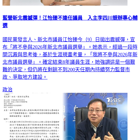
藍營新北震撼彈！江怡臻不連任議員 入主李四川競辦專心輔
選
國民黨發言人、新北市議員江怡臻今（9）日拋出震撼彈，宣
布「將不參與2026年新北市議員選舉」。她表示，經過一段時
間沉澱與思考後，基於生涯規畫考量，「我將不參與2026年新
北市議員選舉」。確定結束8年議員生涯，她強調這是一個艱
難的決定，但仍將在剩餘不到200天任期內持續努力監督市
政、爭取地方建設。
政治