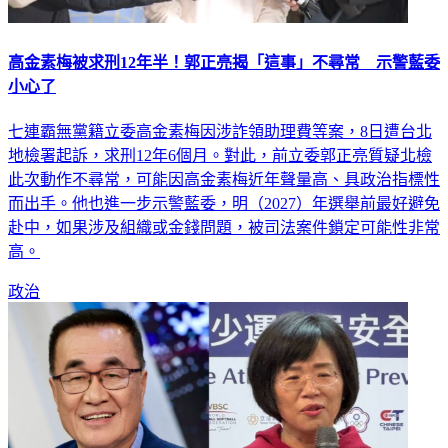
高金素梅被求刑12年半！郭正亮揭「這事」不尋常 示警藍委
小心了
七連霸無黨籍立委高金素梅因涉詐領助理費等案，8日遭台北
地檢署起訴，求刑12年6個月。對此，前立委郭正亮質疑北檢
此次動作不尋常，可能因高金素梅近年聲量高、具政治指標性
而出手。他也進一步示警藍委，明（2027）年選舉前最好避免
赴中，如果涉及組織或金錢問題，被司法案件鎖定可能性非常
高。
政治