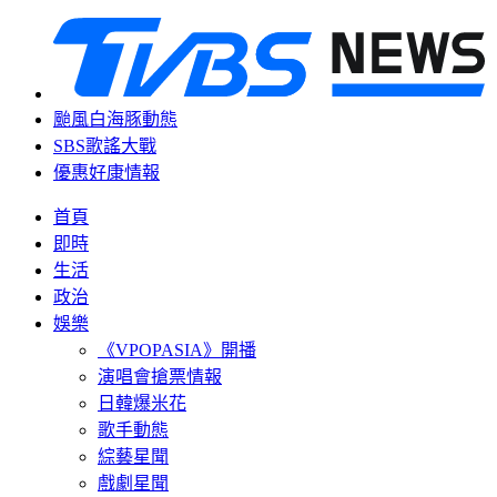
颱風白海豚動態
SBS歌謠大戰
優惠好康情報
首頁
即時
生活
政治
娛樂
《VPOPASIA》開播
演唱會搶票情報
日韓爆米花
歌手動態
綜藝星聞
戲劇星聞