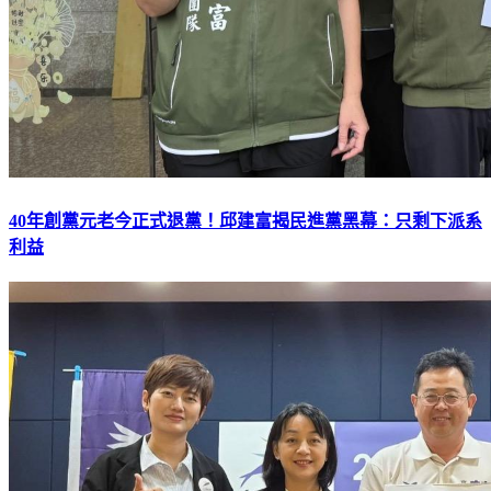
40年創黨元老今正式退黨！邱建富揭民進黨黑幕：只剩下派系
利益