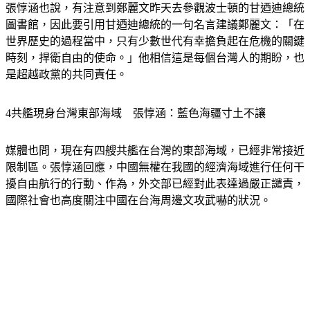
張惇涵也說，有注意到鄭麗文昨天去參觀波士頓的甘迺迪總統
圖書館，因此要引用甘迺迪總統的一句名言建議鄭麗文：「在
世界歷史的過程當中，只有少數世代有幸擔負起在危機的關鍵
時刻，捍衛自由的使命。」他相信這是每個台灣人的期盼，也
是超越政黨的共同責任。
4共艦現身台灣東部海域　張惇涵：藍色海疆寸土不讓
媒體也問，現在有四艘共艦在台灣的東部海域，已經非常接近
限制區。張惇涵回應，中國無權在我國的經濟海域進行任何干
擾自由航行的行動、作為，外交部已經對此表達過嚴正譴責，
國際社會也高度關注中國在台海周邊文攻武嚇的狀況。