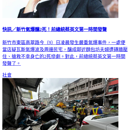
快訊／新竹氣爆釀2死！前總統蔡英文第一時間發聲
新竹市東區高翠路今（9）日凌晨發生嚴重氣爆事件，一處便
當店疑瓦斯氣爆波及周邊民宅，釀成鄰近麵包坊夫婦遭磚牆壓
住、搶救不幸身亡的2死慘劇。對此，前總統蔡英文第一時間
發聲了。
社會