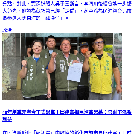
分點。對此，資深媒體人吳子嘉斷言，李四川後續會進一步擴
大領先，他認為蘇巧慧已經「走偏」，甚至淪為民進黨台北市
長參選人沈伯洋的「細漢仔」。
政治
40年創黨元老今正式退黨！邱建富揭民進黨黑幕：只剩下派系
利益
在民進黨彰化「類初選」中敗陣的彰化市前市長邱建富，日前