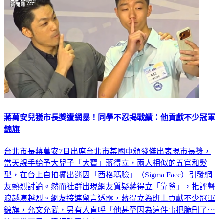
蔣萬安兒獲市長獎遭網暴！同學不忍揭戰績：他貢獻不少冠軍
錦旗
台北市長蔣萬安7日出席台北市某國中頒發傑出表現市長獎，
當天親手給予大兒子「大寶」蔣得立，兩人相似的五官和髮
型，在台上自拍擺出迷因「西格瑪臉」（Sigma Face）引發網
友熱烈討論。然而社群出現網友質疑蔣得立「靠爸」，批評聲
浪越演越烈。網友接連留言透露，蔣得立為班上貢獻不少冠軍
錦旗，允文允武，另有人直呼「他甚至因為這件事把脆刪了⋯