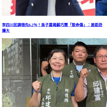
李四川民調領先6.2％！吳子嘉揭蘇巧慧「致命傷」：差距恐
擴大