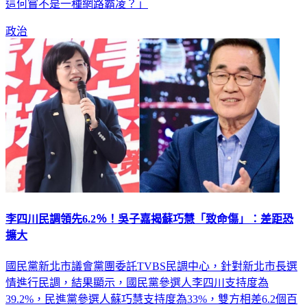
這何嘗不是一種網路霸凌？」
政治
李四川民調領先6.2％！吳子嘉揭蘇巧慧「致命傷」：差距恐
擴大
國民黨新北市議會黨團委託TVBS民調中心，針對新北市長選
情進行民調，結果顯示，國民黨參選人李四川支持度為
39.2%，民進黨參選人蘇巧慧支持度為33%，雙方相差6.2個百