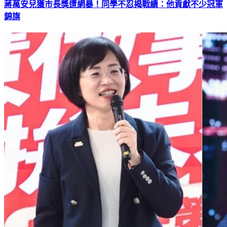
蔣萬安兒獲市長獎遭網暴！同學不忍揭戰績：他貢獻不少冠軍
錦旗