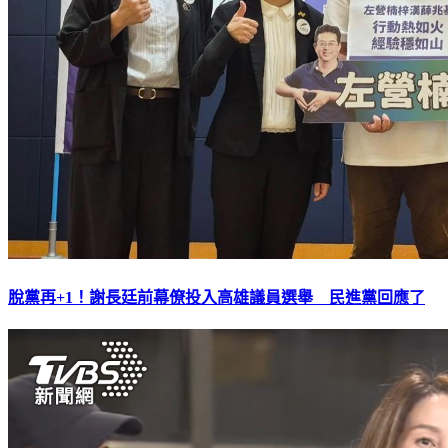
脫黨再+1！謝長廷前幕僚投入高雄議員選舉 民進黨回應了