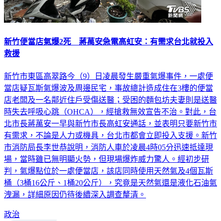
新竹便當店氣爆2死 蔣萬安急電高虹安：有需求台北就投入
救援
新竹市東區高翠路今（9）日凌晨發生嚴重氣爆事件，一處便
當店疑瓦斯氣爆波及周邊民宅，事故總計造成住在3樓的便當
店老闆及一名鄰近住戶受傷送醫；受困的麵包坊夫妻則是送醫
時失去呼吸心跳（OHCA），經搶救無效宣告不治。對此，台
北市長蔣萬安一早與新竹市長高虹安通話，並表明只要新竹市
有需求，不論是人力或機具，台北市都會立即投入支援。​新竹
市消防局長李世恭說明，消防人車於凌晨4時05分迅速抵達現
場，當時雖已無明顯火勢，但現場爆炸威力驚人。經初步研
判，氣爆點位於一處便當店，該店同時使用天然氣及4個瓦斯
桶（3桶16公斤、1桶20公斤），究竟是天然氣還是液化石油氣
洩漏，詳細原因仍待後續深入調查釐清。
政治