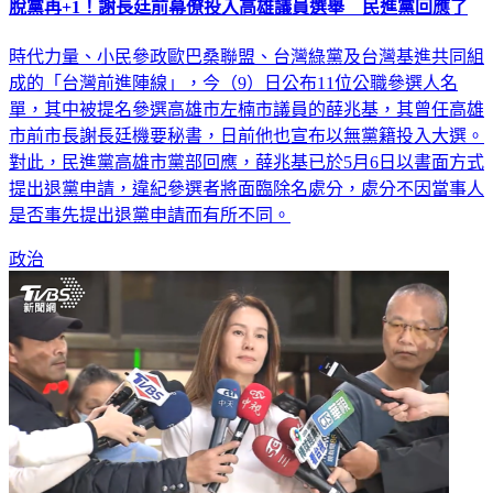
脫黨再+1！謝長廷前幕僚投入高雄議員選舉 民進黨回應了
時代力量、小民參政歐巴桑聯盟、台灣綠黨及台灣基進共同組
成的「台灣前進陣線」，今（9）日公布11位公職參選人名
單，其中被提名參選高雄市左楠市議員的薛兆基，其曾任高雄
市前市長謝長廷機要秘書，日前他也宣布以無黨籍投入大選。
對此，民進黨高雄市黨部回應，薛兆基已於5月6日以書面方式
提出退黨申請，違紀參選者將面臨除名處分，處分不因當事人
是否事先提出退黨申請而有所不同。
政治