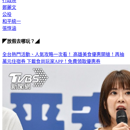
行政院
鄭麗文
公投
和平統一
張惇涵
◤放假去哪玩？◢
全台熱門活動、人氣攻略一次看！
高雄美食優惠開搶！再抽
萬元住宿券
下載食尚玩家APP！免費領取優惠券