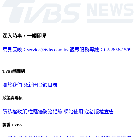
深入時事，一觸即見
意見反映：service@tvbs.com.tw
觀眾服務專線：02-2656-1599
TVBS新聞網
關於我們
56新聞台節目表
政策與隱私
隱私權政策
性騷擾防治措施
網站使用協定
版權宣告
認識 TVBS