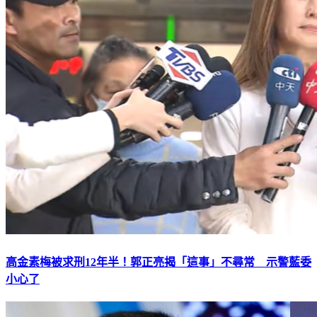
高金素梅被求刑12年半！郭正亮揭「這事」不尋常 示警藍委
小心了