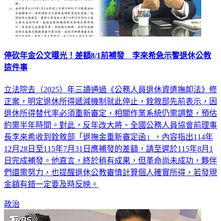
停砍年金公文曝光！差額8/1前補發 李來希急示警退休公教
這件事
立法院去（2025）年三讀通過《公務人員退休資遣撫卹法》修
正案，明定退休所得遞減機制就此停止，銓敘部先前表示，因
退休所得替代率必須重新審定，相關作業系統仍需調整，預估
約需半年時間。對此，反年改大將、全國公務人員協會前理事
長李來希收到銓敘部「退撫金重新審定函」，內容指出114年
12月28日至115年7月31日應補發的差額，請至遲於115年8月1
日完成補發。他直言，終於稍有成果，但革命尚未成功，夥伴
們還需努力，也提醒退休公教審慎計算個人確實所得，若發現
金額有錯一定要及時反映。
政治