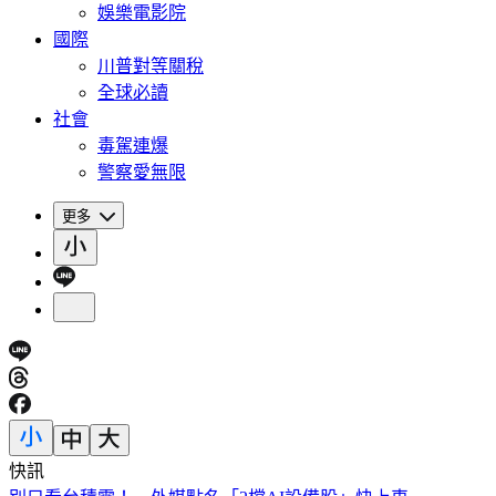
娛樂電影院
國際
川普對等關稅
全球必讀
社會
毒駕連爆
警察愛無限
更多
快訊