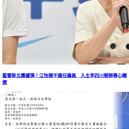
藍營新北震撼彈！江怡臻不連任議員 入主李四川競辦專心輔
選