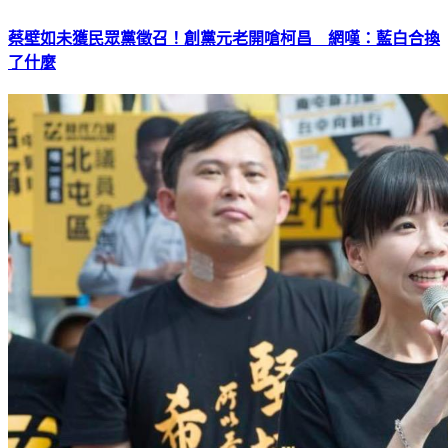
蔡壁如未獲民眾黨徵召！創黨元老開嗆柯昌 網嘆：藍白合換
了什麼