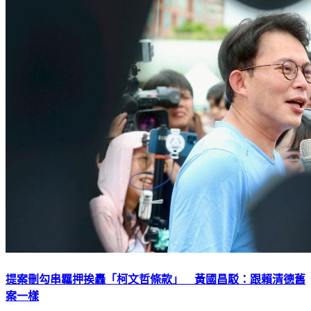
提案刪勾串羈押挨轟「柯文哲條款」 黃國昌駁：跟賴清德舊