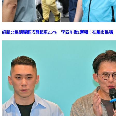
綠新北民調曝蘇巧慧超車2.5% 李四川揪1邏輯：在騙市民嗎