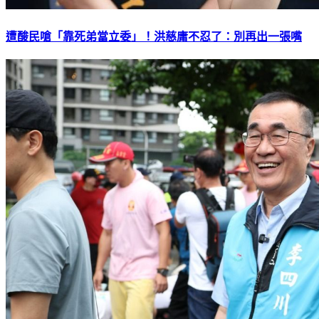
遭酸民嗆「靠死弟當立委」！洪慈庸不忍了：別再出一張嘴