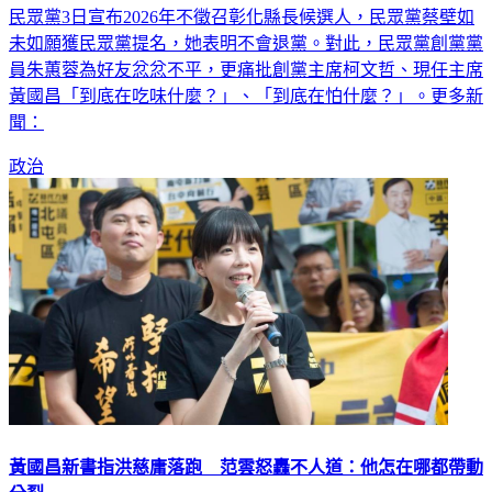
民眾黨3日宣布2026年不徵召彰化縣長候選人，民眾黨蔡壁如
未如願獲民眾黨提名，她表明不會退黨。對此，民眾黨創黨黨
員朱蕙蓉為好友忿忿不平，更痛批創黨主席柯文哲、現任主席
黃國昌「到底在吃味什麼？」、「到底在怕什麼？」。更多新
聞：
政治