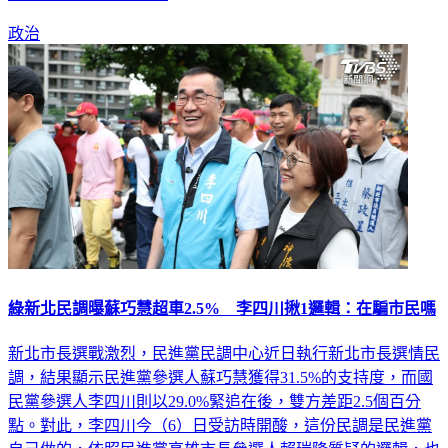
良心都閉起來了嗎？」
政治
綠新北民調曝蘇巧慧超車2.5% 李四川揪1邏輯：在騙市民嗎
新北市長選戰激烈，民進黨民調中心近日執行新北市長選情民
調，結果顯示民進黨參選人蘇巧慧獲得31.5%的支持度，而國
民黨參選人李四川則以29.0%緊追在後，雙方差距2.5個百分