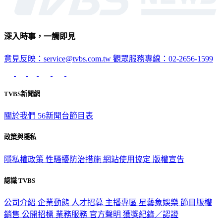
深入時事，一觸即見
意見反映：service@tvbs.com.tw
觀眾服務專線：02-2656-1599
TVBS新聞網
關於我們
56新聞台節目表
政策與隱私
隱私權政策
性騷擾防治措施
網站使用協定
版權宣告
認識 TVBS
公司介紹
企業動態
人才招募
主播專區
星藝象娛樂
節目版權