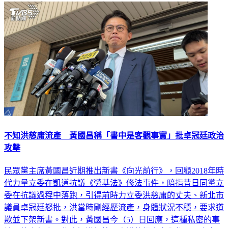
政治
不知洪慈庸流產 黃國昌稱「書中是客觀事實」批卓冠廷政治
攻擊
民眾黨主席黃國昌近期推出新書《向光前行》，回顧2018年時
代力量立委在凱道抗議《勞基法》修法事件，暗指昔日同黨立
委在抗議過程中落跑，引得前時力立委洪慈庸的丈夫、新北市
議員卓冠廷怒批，洪當時剛經歷流產，身體狀況不穩，要求道