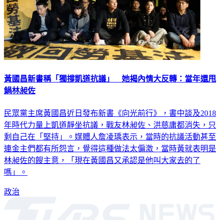
黃國昌新書稱「獨撐凱道抗議」 她揭內情大反轉：當年還甩
鍋林昶佐
民眾黨主席黃國昌近日發布新書《向光前行》，書中談及2018
年時代力量上凱道靜坐抗議，戰友林昶佐、洪慈庸都消失，只
剩自己在「堅持」。媒體人詹凌瑀表示，當時的抗議活動甚至
連金主們都有所怨言，覺得這種做法太偏激，當時黃就表明是
林昶佐的餿主意，「現在黃國昌又承認是他叫大家去的了
嗎」。
政治