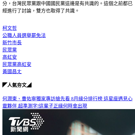
罷法》的部分，不管是有關於緩刑，還是易服社會勞動的部
分，台灣民眾黨跟中國國民黨這邊是有共識的。這個之前都已
經進行了討論，雙方也取得了共識。
柯文哲
公職人員選舉罷免法
新竹市長
民眾黨
高虹安
民眾黨高虹安
黃國昌ㄤ
◤人氣夯文◢
何潤東、曹佑寧獨家專訪搶先看
8月緣分排行榜 這星座遇見心
靈夥伴
超準測字!這輩子正緣何時會出現