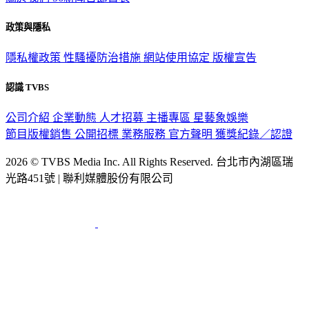
關於我們
56新聞台節目表
政策與隱私
隱私權政策
性騷擾防治措施
網站使用協定
版權宣告
認識 TVBS
公司介紹
企業動態
人才招募
主播專區
星藝象娛樂
節目版權銷售
公開招標
業務服務
官方聲明
獲獎紀錄／認證
2026 © TVBS Media Inc. All Rights Reserved. 台北市內湖區瑞
光路451號 | 聯利媒體股份有限公司