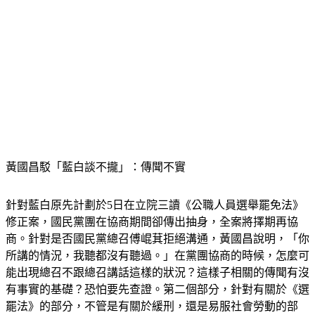
黃國昌駁「藍白談不攏」：傳聞不實
針對藍白原先計劃於5日在立院三讀《公職人員選舉罷免法》
修正案，國民黨團在協商期間卻傳出抽身，全案將擇期再協
商。針對是否國民黨總召傅崐萁拒絕溝通，黃國昌說明，「你
所講的情況，我聽都沒有聽過。」在黨團協商的時候，怎麼可
能出現總召不跟總召講話這樣的狀況？這樣子相關的傳聞有沒
有事實的基礎？恐怕要先查證。第二個部分，針對有關於《選