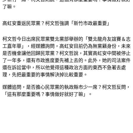
少新竹一席，柯文哲則說，這個有那麼重要嗎？事情做好就好
了嘛。
高虹安重返民眾黨？柯文哲強調「新竹市政最重要」
柯文哲今日出席民眾黨雙北黨部舉辦的「雙北龍舟友誼賽＆志
工嘉年華」，經媒體詢問，高虹安目前仍為無黨籍身份，未來
是否機會讓他回歸民眾黨？柯文哲說，其實高虹安中間被停止
了一年多，還有市政進度要先補上去的。此外，她的司法案件
還在訴訟當中，所以他覺得這種政治方面的東西不急著去處
理，先把最重要的事情解決掉比較重要。
媒體追問，是否擔心民眾黨的執政縣市少一席？柯文哲反問，
「這有那麼重要嗎？事情做好就好了嘛」。