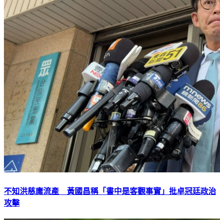
不知洪慈庸流產 黃國昌稱「書中是客觀事實」批卓冠廷政治
攻擊