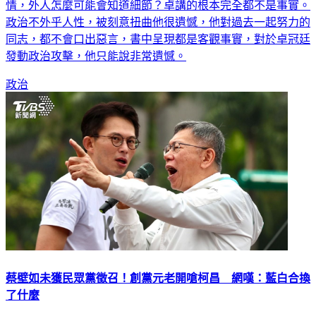
歉並下架新書。對此，黃國昌今（5）日回應，這種私密的事
情，外人怎麼可能會知道細節？卓講的根本完全都不是事實。
政治不外乎人性，被刻意扭曲他很遺憾，他對過去一起努力的
同志，都不會口出惡言，書中呈現都是客觀事實，對於卓冠廷
發動政治攻擊，他只能說非常遺憾。
政治
蔡壁如未獲民眾黨徵召！創黨元老開嗆柯昌 網嘆：藍白合換
了什麼