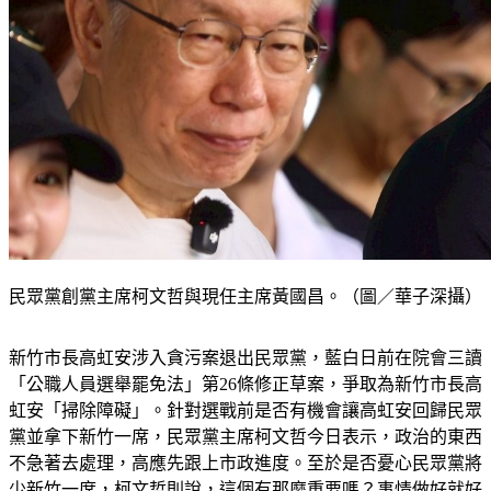
民眾黨創黨主席柯文哲與現任主席黃國昌。（圖／華子深攝）
新竹市長高虹安涉入貪污案退出民眾黨，藍白日前在院會三讀
「公職人員選舉罷免法」第26條修正草案，爭取為新竹市長高
虹安「掃除障礙」。針對選戰前是否有機會讓高虹安回歸民眾
黨並拿下新竹一席，民眾黨主席柯文哲今日表示，政治的東西
不急著去處理，高應先跟上市政進度。至於是否憂心民眾黨將