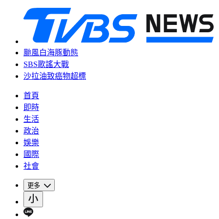
颱風白海豚動態
SBS歌謠大戰
沙拉油致癌物超標
首頁
即時
生活
政治
娛樂
國際
社會
更多