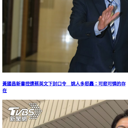
黃國昌新書控遭蔡英文下封口令 姚人多怒轟：可悲可憐的存
在