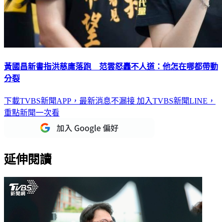
黃國昌新書指洪慈庸落跑 范雲怒轟不人道：他怎在哪都帶動
分裂
下載TVBS新聞APP，最新消息不漏接
加入TVBS新聞LINE，
重點新聞一次看
延伸閱讀