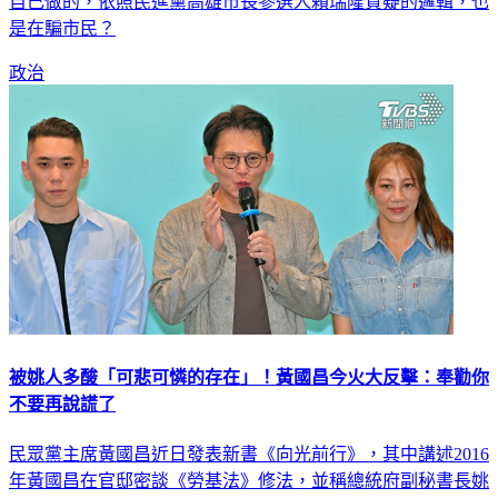
點。對此，李四川今（6）日受訪時開酸，這份民調是民進黨
自己做的，依照民進黨高雄市長參選人賴瑞隆質疑的邏輯，也
是在騙市民？
政治
被姚人多酸「可悲可憐的存在」！黃國昌今火大反擊：奉勸你
不要再說謊了
民眾黨主席黃國昌近日發表新書《向光前行》，其中講述2016