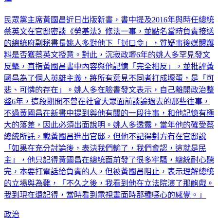
在
民眾黨主席黃國昌近日出版新書，書中提及2016年與時任總統
蔡英文在官邸密談《勞基法》修法一事，並點名當時負責接送
的總統府副秘書長姚人多對他下「封口令」，質疑事後媒體爆
料是否獲蔡英文授意。對此，沉寂政壇6年的姚人多罕見發文
反擊，直指黃國昌書中內容與他記憶「完全相反」，並批評黃
國昌為了個人英雄主義，將所有意見不同者打成壞蛋，是「可
悲、可憐的存在」。姚人多在臉書發文表示，自己離開政治整
整6年，這段期間不曾在社會大眾面前談論過去的那些往事，
不過黃國昌在新書中提到與他有關的一段往事，和他記憶有極
大的落差，因此必須出面說明。姚人多透露，當年他的確受蔡
總統所託，載黃國昌進出官邸，但他不記得對方有在官邸說
「如果在充分討論後，表決我們輸了，我們會認，這就是民
主」，他只記得黃國昌在總統面前發了很多牢騷，總統耐心聽
完，本要打電話給負責的人，但被黃國昌阻止，表示理解總統
的立場與為難，「不久之後，我看到他在立法院演了那齣戲。
我到現在還記得，當時看到電視畫面時那種噁心的感覺。」