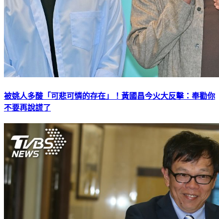
被姚人多酸「可悲可憐的存在」！黃國昌今火大反擊：奉勸你
不要再說謊了