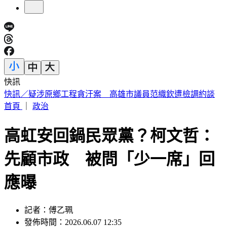
快訊
遠見天下文化創辦人高希均辭世 「天下哪有白吃的午餐」成
絕響
首頁
｜
政治
高虹安回鍋民眾黨？柯文哲：
先顧市政 被問「少一席」回
應曝
記者：傅乙珮