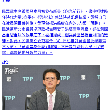
黃國昌新書指洪慈庸落跑 范雲怒轟不人道：他怎在哪都帶動
分裂
民眾黨主席黃國昌本月初發布新書《向光前行》，書中描述時
任時代力量5立委在《勞基法》修法時赴凱道抗議，黃稱自己
在凌晨閉目養神後，發現包括洪慈庸在內的3人都「落跑」。
民進黨新北市議員卓冠廷揭當時妻子洪慈庸剛流產，卻在黃國
昌自戀自溺的敘事底下，被描繪成一個讓黃國昌獨自淋雨的叛
徒。對此，民進黨立委范雲今（4）日也批評黃國昌此舉非常
不人道，「黃國昌為什麼到哪裡，不管是到時代力量、民眾
黨，都是帶動分裂的力量」。
政治