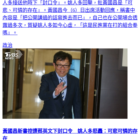
年黃國昌在官邸密談《勞基法》修法，並稱總統府副秘書長姚
人多接送他時下「封口令」。姚人多回擊，批黃國昌是「可
悲、可憐的存在」。黃國昌今（6）日出席活動回應，稱書中
內容是「把公開講過的話寫進去而已」，自己也在公開場合透
露過多次，質疑姚人多如今心虛，「這是民進黨在打的組合拳
嗎」。
政治
黃國昌新書控遭蔡英文下封口令 姚人多怒轟：可悲可憐的存