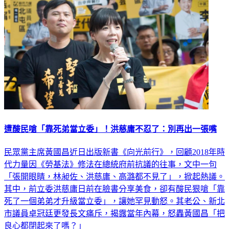
政治
遭酸民嗆「靠死弟當立委」！洪慈庸不忍了：別再出一張嘴
民眾黨主席黃國昌近日出版新書《向光前行》，回顧2018年時
代力量因《勞基法》修法在總統府前抗議的往事，文中一句
「張開眼睛，林昶佐、洪慈庸、高潞都不見了」，掀起熱議。
其中，前立委洪慈庸日前在臉書分享美食，卻有酸民狠嗆「靠
死了一個弟弟才升級當立委」，讓她罕見動怒。其老公、新北
市議員卓冠廷更發長文痛斥，揭露當年內幕，怒轟黃國昌「把