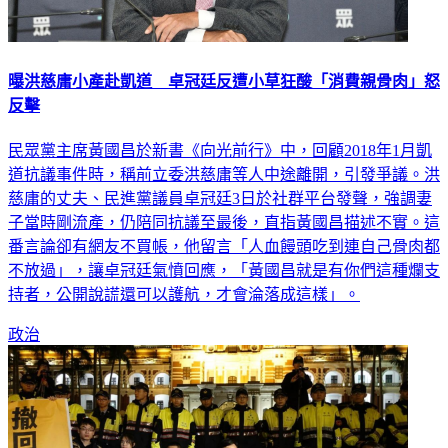
曝洪慈庸小產赴凱道 卓冠廷反遭小草狂酸「消費親骨肉」怒
反擊
民眾黨主席黃國昌於新書《向光前行》中，回顧2018年1月凱
道抗議事件時，稱前立委洪慈庸等人中途離開，引發爭議。洪
慈庸的丈夫、民進黨議員卓冠廷3日於社群平台發聲，強調妻
子當時剛流產，仍陪同抗議至最後，直指黃國昌描述不實。這
番言論卻有網友不買帳，他留言「人血饅頭吃到連自己骨肉都
不放過」，讓卓冠廷氣憤回應，「黃國昌就是有你們這種爛支
持者，公開說謊還可以護航，才會淪落成這樣」。
政治