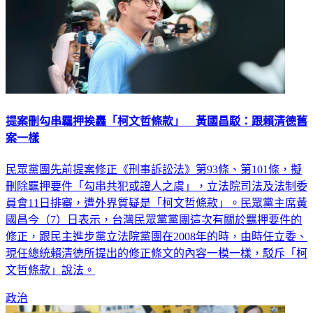
提案刪勾串羈押挨轟「柯文哲條款」 黃國昌駁：跟賴清德舊
案一樣
民眾黨團先前提案修正《刑事訴訟法》第93條、第101條，擬
刪除羈押要件「勾串共犯或證人之虞」，立法院司法及法制委
員會11日排審，遭外界質疑是「柯文哲條款」。民眾黨主席黃
國昌今（7）日表示，台灣民眾黨黨團這次有關於羈押要件的
修正，跟民主進步黨立法院黨團在2008年的時，由時任立委、
現任總統賴清德所提出的修正條文的內容一模一樣，駁斥「柯
文哲條款」說法。