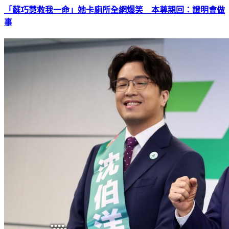
「蘇巧慧救我一命」她卡廁所全網爆笑 本尊親回：證明會做
事