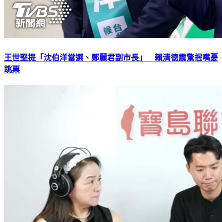
王世堅提「沈伯洋當選、鄭麗君副市長」 賴清德震驚抿嘴憂
跳票