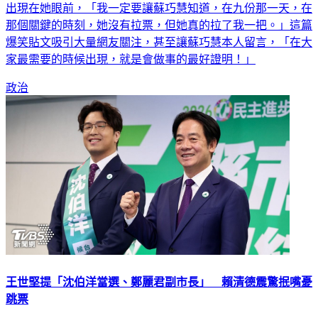
找到廁所就解除危機，殊不知又出現了一大問題，此時蘇巧慧
出現在她眼前，「我一定要讓蘇巧慧知道，在九份那一天，在
那個關鍵的時刻，她沒有拉票，但她真的拉了我一把。」這篇
爆笑貼文吸引大量網友關注，甚至讓蘇巧慧本人留言，「在大
家最需要的時候出現，就是會做事的最好證明！」
政治
王世堅提「沈伯洋當選、鄭麗君副市長」 賴清德震驚抿嘴憂
跳票