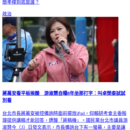
「活動會議影音記錄」工作內容是什麼？也請唐鳳對外說明，
簡孝樺到底是誰？
政治
蔣萬安看平板挨酸 游淑慧自曝8年坐那打字：叫卓榮泰試試
別看
台北市長蔣萬安被控備詢時面前擺放iPad，仰賴研考會主委殷
瑋提供講稿才能回答，遭酸「蔣稿機」。國民黨台北市議員游