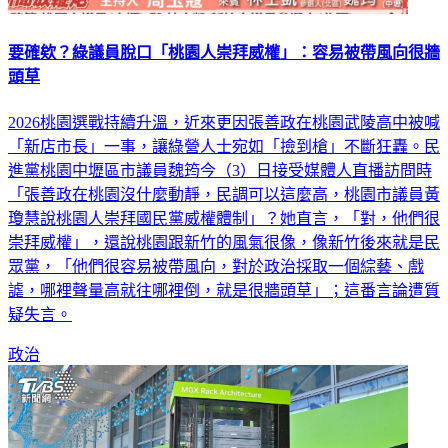
要確欸？綠議員脫口「桃園人崇拜威權」：容易被帶風向很牆
頭草
2026桃園選戰持續升溫，近來更因張善政在桃園武陵高中被喊
「新店市長」一事，讓綠營人士宛如「撿到槍」不斷狂轟。民
進黨桃園中壢區市議員魏筠今（3）日接受媒體人直播訪問時
「張善政在桃園沒什麼動靜，民調可以這麼高，桃園市議員黃
瓊慧說桃園人崇拜國民黨威權體制」？她直言，「對，他們很
崇拜威權」，還說桃園跟新竹的風氣很像，像新竹後來就是民
眾黨，「他們很容易被帶風向，對於政治採取一個綜藝、戲
謔，哪裡聲量高就往哪裡倒，就是很牆頭草」；這番言論遭質
疑失言。
政治