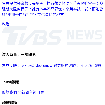
淑慧今（3）日發文表示，市長備詢台下有一螢幕，主要是讓
官員提供答案給市長參考，這有很奇怪嗎？值得民進黨一副發
現新大陸的樣子？誰有本事不靠幕僚，卓榮泰試一試？而她曾
經8年都坐在那打字、提供資料的地方。
政治
深入時事，一觸即見
意見反映：service@tvbs.com.tw
觀眾服務專線：02-2656-1599
TVBS新聞網
關於我們
56新聞台節目表