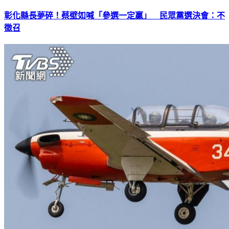
彰化縣長夢碎！蔡壁如喊「參選一定贏」 民眾黨選決會：不
徵召