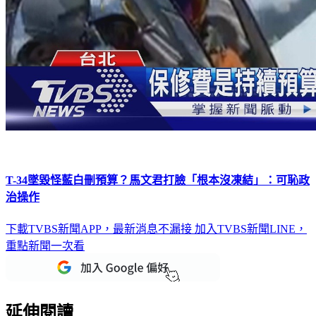
T-34墜毀怪藍白刪預算？馬文君打臉「根本沒凍結」：可恥政
治操作
下載TVBS新聞APP，最新消息不漏接
加入TVBS新聞LINE，
重點新聞一次看