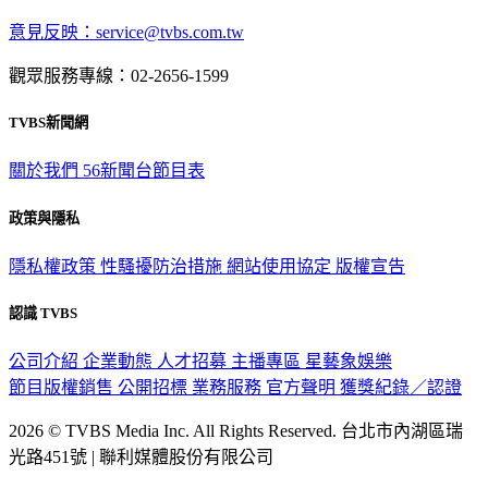
深入時事，一觸即見
意見反映：service@tvbs.com.tw
觀眾服務專線：02-2656-1599
TVBS新聞網
關於我們
56新聞台節目表
政策與隱私
隱私權政策
性騷擾防治措施
網站使用協定
版權宣告
認識 TVBS
公司介紹
企業動態
人才招募
主播專區
星藝象娛樂
節目版權銷售
公開招標
業務服務
官方聲明
獲獎紀錄／認證
2026 © TVBS Media Inc. All Rights Reserved. 台北市內湖區瑞
光路451號 | 聯利媒體股份有限公司