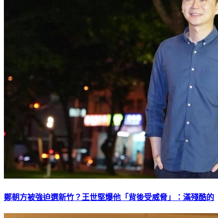
鄭朝方被強迫選新竹？王世堅爆他「背後受威脅」：滿殘酷的