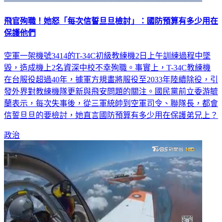
飛官殉職！她怒「每次信誓旦旦檢討」：國防預算有多少用在
保護他們
空軍一架機號3414的T-34C初級教練機2日上午訓練過程中墜
毀，造成機上2名資深中校不幸殉職。事實上，T-34C教練機
在台服役超過40年，據軍方規畫將服役至2033年陸續除役，引
發外界對教練機隊更新與飛安問題的關注。國民黨前立委游毓
蘭表示，每次失事後，從三軍統帥到空軍司令、聯隊長，都會
信誓旦旦的要檢討，她直言國防預算有多少用在保護弟兄上？
政治