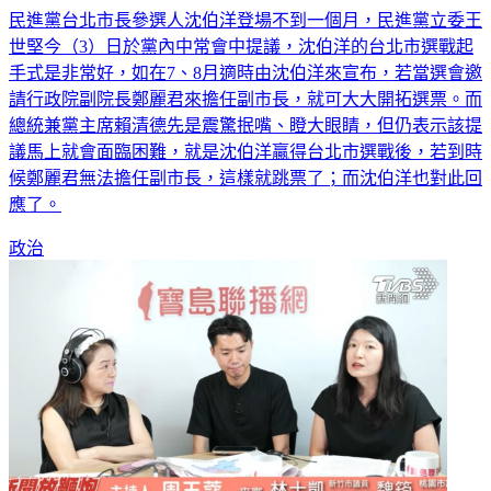
民進黨台北市長參選人沈伯洋登場不到一個月，民進黨立委王
世堅今（3）日於黨內中常會中提議，沈伯洋的台北市選戰起
手式是非常好，如在7、8月適時由沈伯洋來宣布，若當選會邀
請行政院副院長鄭麗君來擔任副市長，就可大大開拓選票。而
總統兼黨主席賴清德先是震驚抿嘴、瞪大眼睛，但仍表示該提
議馬上就會面臨困難，就是沈伯洋贏得台北市選戰後，若到時
候鄭麗君無法擔任副市長，這樣就跳票了；而沈伯洋也對此回
應了。
政治