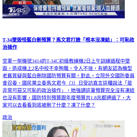
T-34墜毀怪藍白刪預算？馬文君打臉「根本沒凍結」：可恥政
治操作
空軍一架機號3414的T-34C初級教練機2日上午訓練過程中墜
毀，造成機上2名中校不幸殉職，令人不捨，有網友認為機型
老舊質疑與藍白刪除國防預算有關。對此，立院外交國防委員
會召委、國民黨立委馬文君今（3）日受訪直言這種說法「是
非常可惡又可恥的政治操作」，她強調這筆預算完全沒有凍結
也沒有影響，國防特別預算跟年度預算共1.8兆都通過了，大
家可以去看看到底被刪了什麼？凍了什麼？
政治