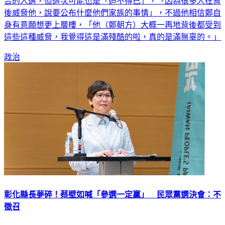
鄭朝方是「被迫」參選，民進黨立委王世堅今天表示，鄭是適
合的人選，但這次可能也是「迫不得已」，「因為很多人在背
後威脅他，說要公布什麼他們家族的事情」，不過他相信鄭自
身有意願想更上層樓，「他（鄭朝方）大概一再地背後都受到
這些這種威脅，我覺得這是滿殘酷的啦，真的是滿無辜的。」
政治
彰化縣長夢碎！蔡壁如喊「參選一定贏」 民眾黨選決會：不
徵召