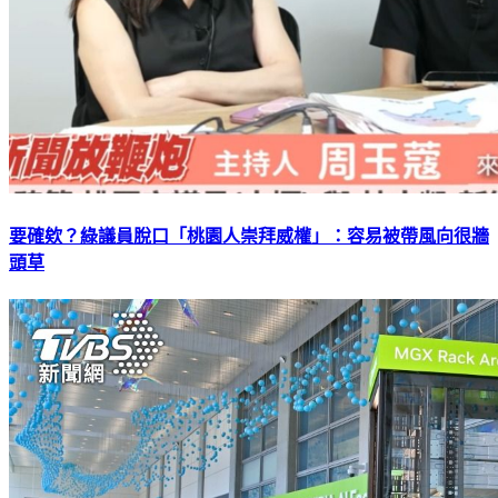
要確欸？綠議員脫口「桃園人崇拜威權」：容易被帶風向很牆
頭草