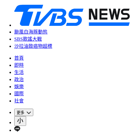
颱風白海豚動態
SBS歌謠大戰
沙拉油致癌物超標
首頁
即時
生活
政治
娛樂
國際
社會
更多