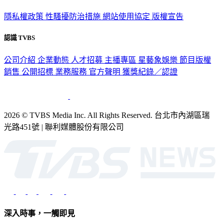
政策與隱私
隱私權政策
性騷擾防治措施
網站使用協定
版權宣告
認識 TVBS
公司介紹
企業動態
人才招募
主播專區
星藝象娛樂
節目版權
銷售
公開招標
業務服務
官方聲明
獲獎紀錄／認證
2026 © TVBS Media Inc. All Rights Reserved. 台北市內湖區瑞
光路451號 | 聯利媒體股份有限公司