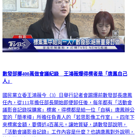
數發部擲400萬做會議紀錄 王鴻薇爆得標者是「唐鳳自己
人」
國民黨立委王鴻薇今（3）日舉行記者會踢爆前數發部長唐鳳
任內，從111年擔任部長開始即便卸任後，每年都有「活動會
議影音記錄採購案」標案，得標都是給一位「自稱」唐鳳辦公
室的「簡孝樺」所擔任負責人的「若思影像工作室」。四年下
來標案金額，要價近4百萬元。讓她質疑，請數發部說明，