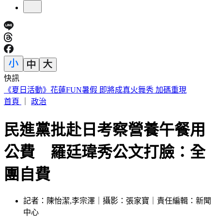
快訊
188萬《龍藏經》賣掉了！大戶不甩7折 店員爆「付現買原
價」
首頁
｜
政治
民進黨批赴日考察營養午餐用
公費 羅廷瑋秀公文打臉：全
團自費
記者：陳怡潔,李宗澤｜攝影：張家寶｜責任編輯：新聞