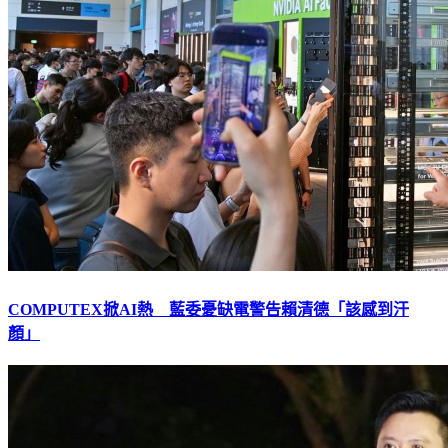
COMPUTEX掀AI熱 藍委憂缺電警告賴清德「該感到汗
顏」