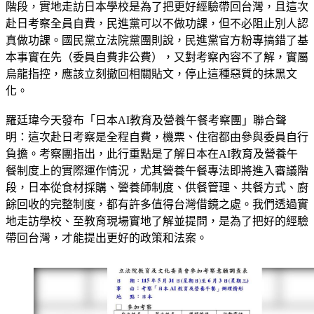
羅廷瑋發布考察團聯合聲明，指出營養午餐專法即將進入審議
階段，實地走訪日本學校是為了把更好經驗帶回台灣，且這次
赴日考察全員自費，民進黨可以不做功課，但不必阻止別人認
真做功課。國民黨立法院黨團則說，民進黨官方粉專搞錯了基
本事實在先（委員自費非公費），又對考察內容不了解，實屬
烏龍指控，應該立刻撤回相關貼文，停止這種惡質的抹黑文
化。
羅廷瑋今天發布「日本AI教育及營養午餐考察團」聯合聲
明：這次赴日考察是全程自費，機票、住宿都由參與委員自行
負擔。考察團指出，此行重點是了解日本在AI教育及營養午
餐制度上的實際運作情況，尤其營養午餐專法即將進入審議階
段，日本從食材採購、營養師制度、供餐管理、共餐方式、廚
餘回收的完整制度，都有許多值得台灣借鏡之處。我們透過實
地走訪學校、至教育現場實地了解並提問，是為了把好的經驗
帶回台灣，才能提出更好的政策和法案。