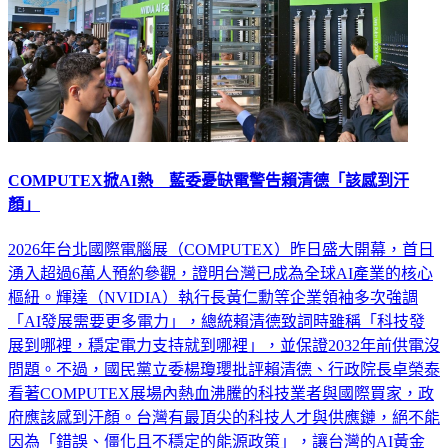
COMPUTEX掀AI熱 藍委憂缺電警告賴清德「該感到汗
顏」
2026年台北國際電腦展（COMPUTEX）昨日盛大開幕，首日
湧入超過6萬人預約參觀，證明台灣已成為全球AI產業的核心
樞紐。輝達（NVIDIA）執行長黃仁勳等企業領袖多次強調
「AI發展需要更多電力」，總統賴清德致詞時雖稱「科技發
展到哪裡，穩定電力支持就到哪裡」，並保證2032年前供電沒
問題。不過，國民黨立委楊瓊瓔批評賴清德、行政院長卓榮泰
看著COMPUTEX展場內熱血沸騰的科技業者與國際買家，政
府應該感到汗顏。台灣有最頂尖的科技人才與供應鏈，絕不能