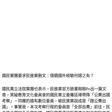
國民黨團要求民進黨刪文：借鏡國外經驗何錯之有？
國民黨立法院黨團也表示，民進黨官方臉書剛剛Po出一篇文
章，質疑教育文化委員會的國民黨立委羅廷瑋帶隊「公費出國
考察」。同團的還有數位委員，被民進黨說成是「蹭公費出