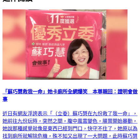
延伸閱讀
「蘇巧慧救我一命」她卡廁所全網爆笑 本尊親回：證明會做
事
近日有網友浮誇表示「（立委）蘇巧慧在九份救了我一命」，
她前往九份玩時，突然之間，腹中風雲變色，腸胃開始暴動，
她說那種感覺就像是東西已經到門口，快守不住了，她原以為