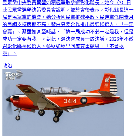
民眾黨中央委員蔡壁如積極爭取參選彰化縣長，她今（3）日
赴民眾黨選舉決策委員會說明，並於會後表示，彰化縣長這一
局是民眾黨的機會，她分析國民黨推魏平政、民進黨派陳素月
的民調支持度都不高，藍白只要合作推出最強候選人，「一定
會贏」。蔡壁如甚至喊話，「這一局成功不必一定是我，但是
成功一定要有我」。對此，選決會成員一致決議，2026年不徵
召彰化縣長候選人。蔡壁如稍早回應尊重結果，「不會退
黨」。
政治