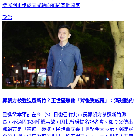
因為「錯誤、僵化且不穩定的能源政策」，讓台灣的AI黃金
發展期止步於前或轉向布局其他國家
政治
鄭朝方被強迫選新竹？王世堅爆他「背後受威脅」：滿殘酷的
民進黨本預計在今（3）日徵召竹北市長鄭朝方參選新竹縣
長，不過因T-34墜機事故，因此暫緩提名記者會。如今又傳出