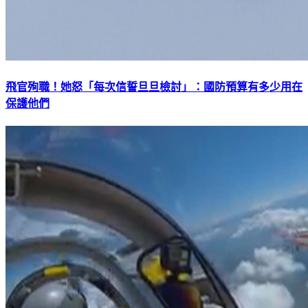
飛官殉職！她怒「每次信誓旦旦檢討」：國防預算有多少用在
保護他們