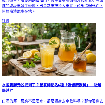
隊的垃圾車發生碰撞，男童當場被捲入車底，頭部遭輾死亡，
阿嬤崩潰跪癱在地。
社會
水腫變胖元凶找到了？營養師點名6種「偽健康飲料」 恐越
喝越胖
口渴的第一反應不是喝水，卻是轉身去拿飲料嗎？那你喝進去
的可能不只是水分，還有滿滿的糖分跟熱量！高敏敏營養師日