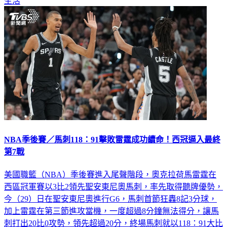
NBA季後賽／馬刺118：91擊敗雷霆成功續命！西冠逼入最終
第7戰
美國職籃（NBA）季後賽進入尾聲階段，奧克拉荷馬雷霆在
西區冠軍賽以3比2領先聖安東尼奧馬刺，率先取得聽牌優勢，
今（29）日在聖安東尼奧進行G6，馬刺首節狂轟8記3分球，
加上雷霆在第三節進攻當機，一度超過8分鐘無法得分，讓馬
刺打出20比0攻勢，領先超過20分，終場馬刺就以118：91大比
分擊敗雷霆，在主場成功續命，接下來雙方將在台灣時間31日