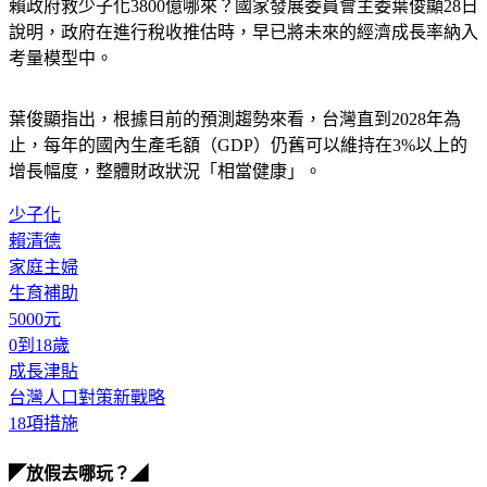
說明，政府在進行稅收推估時，早已將未來的經濟成長率納入
考量模型中。
葉俊顯指出，根據目前的預測趨勢來看，台灣直到2028年為
止，每年的國內生產毛額（GDP）仍舊可以維持在3%以上的
增長幅度，整體財政狀況「相當健康」。
少子化
賴清德
家庭主婦
生育補助
5000元
0到18歲
成長津貼
台灣人口對策新戰略
18項措施
◤放假去哪玩？◢