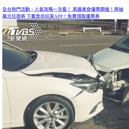
全台熱門活動、人氣攻略一次看！
高雄美食優惠開搶！再抽
萬元住宿券
下載食尚玩家APP！免費領取優惠券