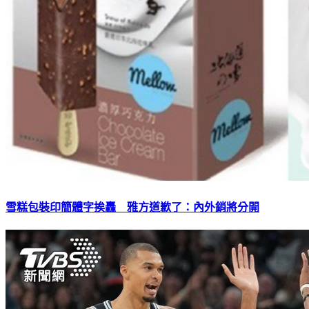
雪糕包裝印簡體字挨轟 雅方道歉了：內外銷將分開