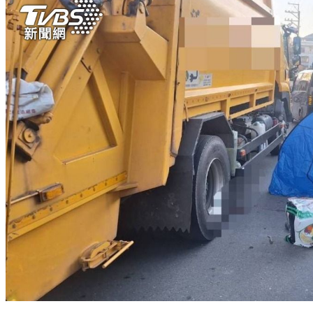
彰化7歲童誤催油門遭垃圾車捲入輾頭亡 嬤目擊心碎跪地