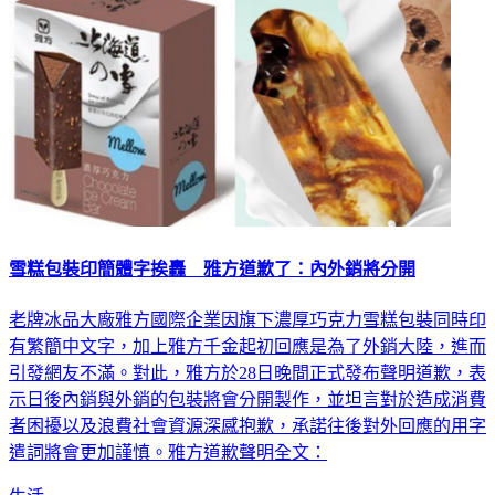
雪糕包裝印簡體字挨轟 雅方道歉了：內外銷將分開
老牌冰品大廠雅方國際企業因旗下濃厚巧克力雪糕包裝同時印
有繁簡中文字，加上雅方千金起初回應是為了外銷大陸，進而
引發網友不滿。對此，雅方於28日晚間正式發布聲明道歉，表
示日後內銷與外銷的包裝將會分開製作，並坦言對於造成消費
者困擾以及浪費社會資源深感抱歉，承諾往後對外回應的用字
遣詞將會更加謹慎。雅方道歉聲明全文：
生活