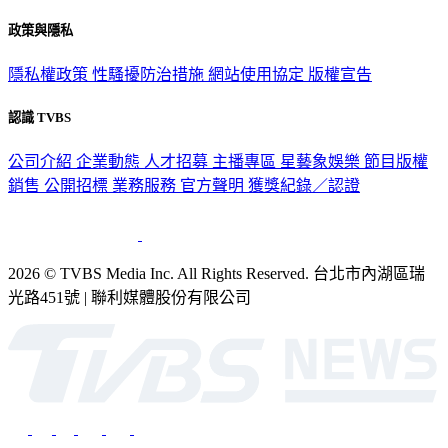
政策與隱私
隱私權政策
性騷擾防治措施
網站使用協定
版權宣告
認識 TVBS
公司介紹
企業動態
人才招募
主播專區
星藝象娛樂
節目版權
銷售
公開招標
業務服務
官方聲明
獲獎紀錄／認證
2026 © TVBS Media Inc. All Rights Reserved. 台北市內湖區瑞
光路451號 | 聯利媒體股份有限公司