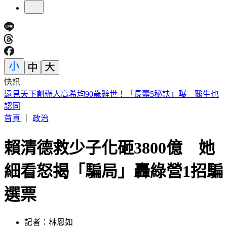
快訊
美股開盤／聯準會升息疑慮意外減緩！標普、那指「雙開高」
首頁
｜
政治
賴清德救少子化砸3800億 她
細看怒揭「騙局」轟綠營1招騙
選票
記者：林恩如
發佈時間：2026.05.29 10:29