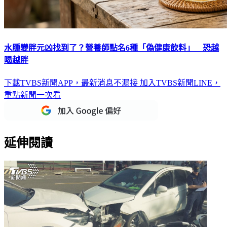
水腫變胖元凶找到了？營養師點名6種「偽健康飲料」 恐越
喝越胖
下載TVBS新聞APP，最新消息不漏接
加入TVBS新聞LINE，
重點新聞一次看
延伸閱讀