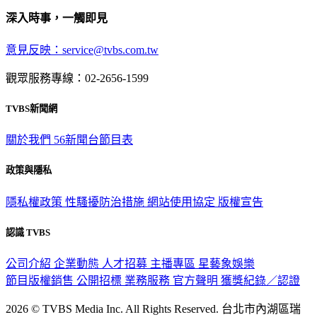
深入時事，一觸即見
意見反映：service@tvbs.com.tw
觀眾服務專線：02-2656-1599
TVBS新聞網
關於我們
56新聞台節目表
政策與隱私
隱私權政策
性騷擾防治措施
網站使用協定
版權宣告
認識 TVBS
公司介紹
企業動態
人才招募
主播專區
星藝象娛樂
節目版權銷售
公開招標
業務服務
官方聲明
獲獎紀錄／認證
2026 © TVBS Media Inc. All Rights Reserved. 台北市內湖區瑞
光路451號 | 聯利媒體股份有限公司