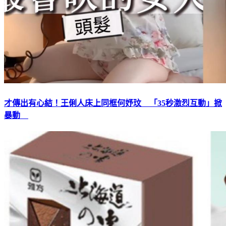
才傳出有心結！王俐人床上同框何妤玟 「35秒激烈互動」掀
暴動