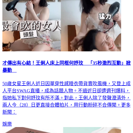
才傳出有心結！王俐人床上同框何妤玟 「35秒激烈互動」掀
暴動
50歲女星王俐人近日因單穿性感睡衣帶貨賣吹風機，又登上成
人平台SWAG直播，成為話題人物。不過近日卻遭週刊爆料，
指她私下對何妤玟有所不滿。對此，王俐人除了發聲澄清外，
兩人今（28）日更直接合體拍片，用行動粉碎不合傳聞。更多
新聞：
娛樂