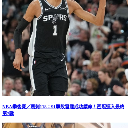
NBA季後賽／馬刺118：91擊敗雷霆成功續命！西冠逼入最終
第7戰