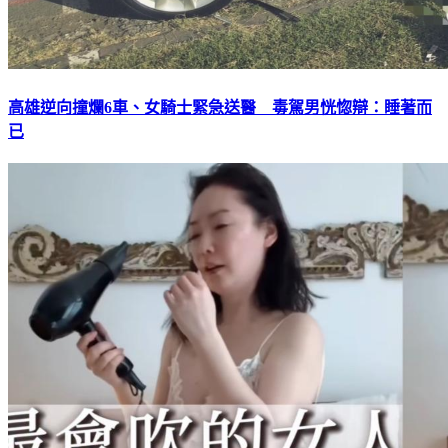
高雄逆向撞爛6車、女騎士緊急送醫 毒駕男恍惚辯：睡著而
已