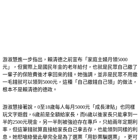
游淑慧進一步指出，賴清德之前宣布「家庭主婦月領5000
元」，但實際上是國民年金的老年給付，也就是民眾自己繳了
一輩子的保險費後才拿回來的錢。她強調，並非是民眾不用繳
一毛錢就可以領到5000元，這種「自己繳錢自己領」的做法，
根本不是賴清德的德政。
游淑慧接著說，0至18歲每人每月5000元「成長津貼」也同樣
玩文字遊戲，6歲前是全額給家長，而6歲以後家長只能拿到一
半的2500元現金，另一半則被強迫存在專戶，只給兩年定期利
率，但這筆錢就算直接給家長自己拿去存，也能領到同樣的利
息。她怒嗆綠營此舉完全是為了選票「用鈔票騙選票」，更可
悲的是鈔票還是國民自己繳的。