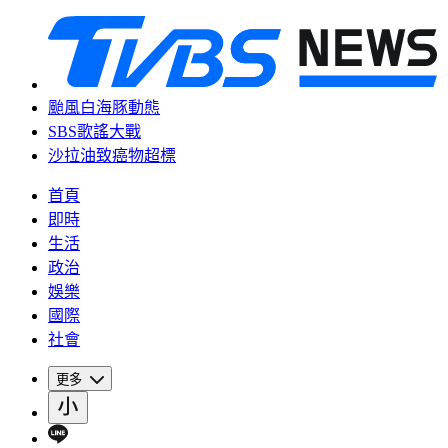
颱風白海豚動態
SBS歌謠大戰
沙拉油致癌物超標
首頁
即時
生活
政治
娛樂
國際
社會
更多