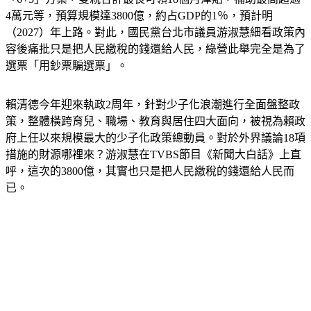
（2027）年上路。對此，國民黨台北市議員游淑慧細看政策內
容後痛批只是把人民繳稅的錢還給人民，綠營此舉完全是為了
選票「用鈔票騙選票」。
賴清德今年迎來執政2周年，針對少子化浪潮進行全面盤整政
策，整體橫跨育兒、職場、教育與居住四大面向，被視為賴政
府上任以來規模最大的少子化政策總動員。對於外界議論18項
措施的財源哪裡來？游淑慧在TVBS節目《新聞大白話》上直
呼，這次的3800億，其實也只是把人民繳稅的錢還給人民而
已。