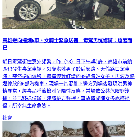
高雄逆向撞爛6車、女騎士緊急送醫 毒駕男恍惚辯：睡著而
已
近日毒駕衝撞意外頻繁，昨（28）日下午4時許，高雄市前鎮
區也發生毒駕車禍，51歲洪姓男子於后安路、天倫路口駕車
時，突然逆向偏移，擦撞停等紅燈的49歲陳姓女子，再波及路
邊停放的6部汽機車，現場一片混亂。警方到場後發現洪男神
情異常，經毒品唾液檢測呈陽性反應，當場依公共危險罪逮
捕，並已移送偵辦，建請檢方聲押。事故造成陳女多處擦挫
傷，所幸無生命危險。
社會