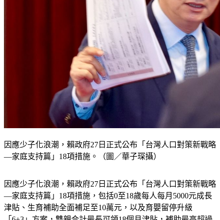
因應少子化浪潮，賴政府27日正式公布「台灣人口對策新戰略
—家庭支持篇」18項措施。（圖／華子琛攝）
因應少子化浪潮，賴政府27日正式公布「台灣人口對策新戰略
—家庭支持篇」18項措施，包括0至18歲每人每月5000元成長
津貼、生育補助全面補足至10萬元，以及育嬰留停升級
「6+3」方案，雙親合計最長可領18個月津貼，補助最高超過
4萬元等，預算規模達3800億，約占GDP的1％，預計明