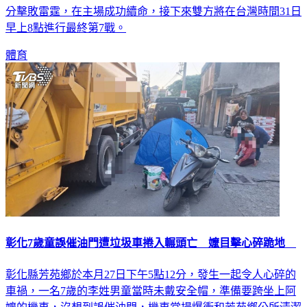
早上8點進行最終第7戰。
體育
彰化7歲童誤催油門遭垃圾車捲入輾頭亡 嬤目擊心碎跪地
彰化縣芳苑鄉於本月27日下午5點12分，發生一起令人心碎的
車禍，一名7歲的李姓男童當時未戴安全帽，準備要跨坐上阿
嬤的機車，沒想到誤催油門，機車當場爆衝和芳苑鄉公所清潔