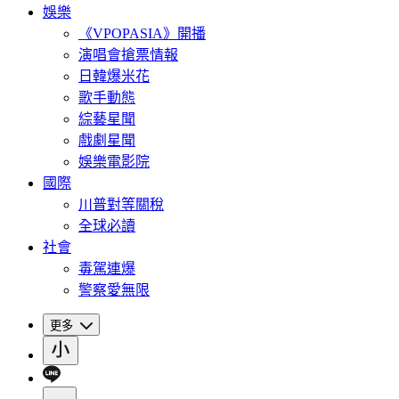
娛樂
《VPOPASIA》開播
演唱會搶票情報
日韓爆米花
歌手動態
綜藝星聞
戲劇星聞
娛樂電影院
國際
川普對等關稅
全球必讀
社會
毒駕連爆
警察愛無限
更多