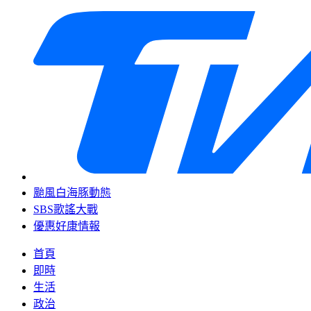
颱風白海豚動態
SBS歌謠大戰
優惠好康情報
首頁
即時
生活
政治