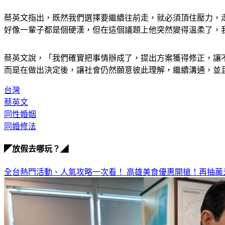
蔡英文指出，既然我們選擇要繼續往前走，就必須頂住壓力，
好像一輩子都是個硬漢，但在這個議題上他突然變得溫柔了，
蔡英文說，「我們確實把事情辦成了，提出方案獲得修正，讓
而是在做出決定後，讓社會仍然願意彼此理解，繼續溝通，並
台灣
蔡英文
同性婚姻
同婚修法
◤放假去哪玩？◢
全台熱門活動、人氣攻略一次看！
高雄美食優惠開搶！再抽萬