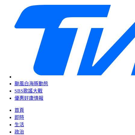
颱風白海豚動態
SBS歌謠大戰
優惠好康情報
首頁
即時
生活
政治