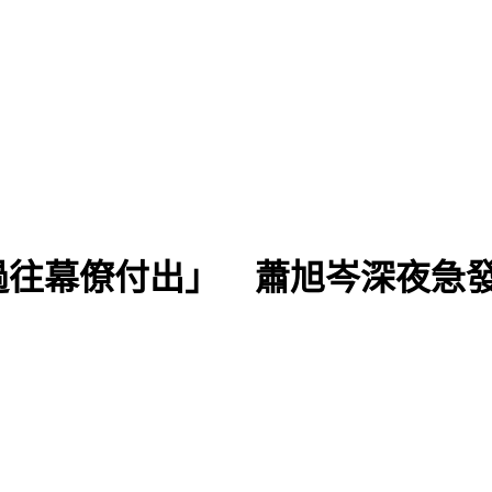
過往幕僚付出」 蕭旭岑深夜急