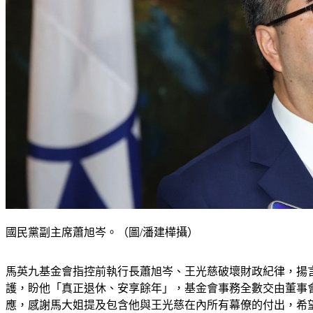
國民黨副主席蕭旭岑。（圖/潘建樺攝）
馬英九基金會指控前執行長蕭旭岑、王光慈破壞財政紀律，揚
護，盼他「真正退休、安享餘年」，基金會事務全數交由董事
應，感謝馬大姐提及包含他與王光慈在內所有幕僚的付出，希