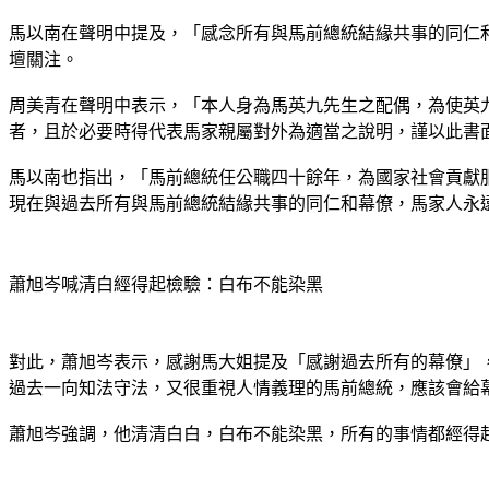
馬以南在聲明中提及，「感念所有與馬前總統結緣共事的同仁
壇關注。
周美青在聲明中表示，「本人身為馬英九先生之配偶，為使英
者，且於必要時得代表馬家親屬對外為適當之說明，謹以此書
馬以南也指出，「馬前總統任公職四十餘年，為國家社會貢獻
現在與過去所有與馬前總統結緣共事的同仁和幕僚，馬家人永
蕭旭岑喊清白經得起檢驗：白布不能染黑
對此，蕭旭岑表示，感謝馬大姐提及「感謝過去所有的幕僚」，
過去一向知法守法，又很重視人情義理的馬前總統，應該會給
蕭旭岑強調，他清清白白，白布不能染黑，所有的事情都經得