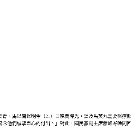
青、馬以南聲明今（21）日晚間曝光，談及馬英九需要醫療照
感念他們誠摯盡心的付出。」對此，國民黨副主席蕭旭岑晚間回