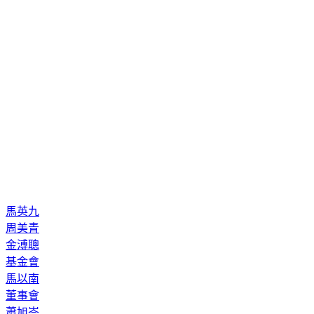
馬英九
周美青
金溥聰
基金會
馬以南
董事會
蕭旭岑