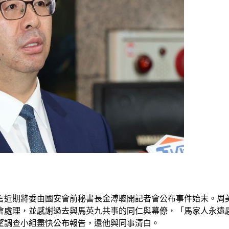
言近期將委由國安會前秘書長金溥聰開記者會公布事件始末。周美
會處理，並感謝過去與馬英九共事的同仁與幕僚，「馬家人永遠
望調查小組盡快公布報告，還他與同事清白。