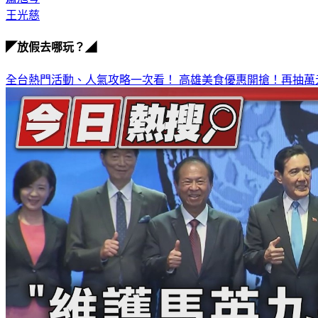
王光慈
◤放假去哪玩？◢
全台熱門活動、人氣攻略一次看！
高雄美食優惠開搶！再抽萬