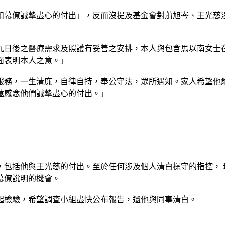
和幕僚誠摯盡心的付出」，反而沒提及基金會對蕭旭岑、王光慈
九日後之醫療需求及照護有妥善之安排，本人與包含馬以南女士
面表明本人之意。」
服務，一生清廉，自律自持，奉公守法，眾所遇知。家人希望他
遠感念他們誠摯盡心的付出。」
包括他與王光慈的付出。至於任何涉及個人清白操守的指控， 
幕僚說明的機會。
起檢驗，希望調查小組盡快公布報告，還他與同事清白。