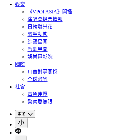
娛樂
《VPOPASIA》開播
演唱會搶票情報
日韓爆米花
歌手動態
綜藝星聞
戲劇星聞
娛樂電影院
國際
川普對等關稅
全球必讀
社會
毒駕連爆
警察愛無限
更多