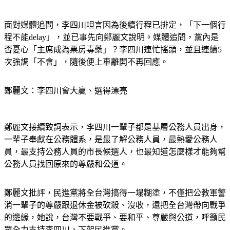
面對媒體追問，李四川坦言因為後續行程已排定，「下一個行
程不能delay」，並已事先向鄭麗文說明。媒體追問，黨內是
否憂心「主席成為票房毒藥」？李四川連忙搖頭，並且連續5
次強調「不會」，隨後便上車離開不再回應。
鄭麗文：李四川會大贏、選得漂亮
鄭麗文接續致詞表示，李四川一輩子都是基層公務人員出身，
一輩子奉獻在公務體系，是最了解公務人員，最熱愛公務人
員，最支持公務人員的市長候選人，也最知道怎麼樣才能夠幫
公務人員找回原來的尊嚴和公道。
鄭麗文批評，民進黨將全台灣搞得一塌糊塗，不僅把公教軍警
消一輩子的尊嚴跟退休金被砍殺、沒收，還把全台灣帶向戰爭
的邊緣，她說，台灣不要戰爭、要和平、尊嚴與公道，呼籲民
眾全力支持李四川，下架民進黨。