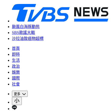
颱風白海豚動態
SBS歌謠大戰
沙拉油致癌物超標
首頁
即時
生活
政治
娛樂
國際
社會
更多