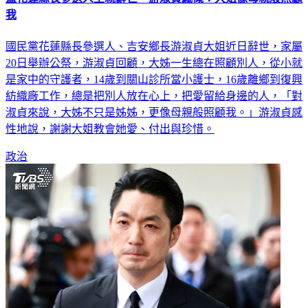
國民黨花蓮縣長參選人、吉安鄉長游淑貞大姐近日辭世，家屬
20日舉辦公祭，游淑貞回顧，大姊一生總在照顧別人，從小就
是家中的守護者，14歲到關山診所當小護士，16歲離鄉到復興
紡織廠工作，總是把別人放在心上，把愛留給身邊的人，「對
淑貞來說，大姊不只是姊姊，更像母親般照顧我。」游淑貞感
性地說，謝謝大姐教會她愛、付出與珍惜。
政治