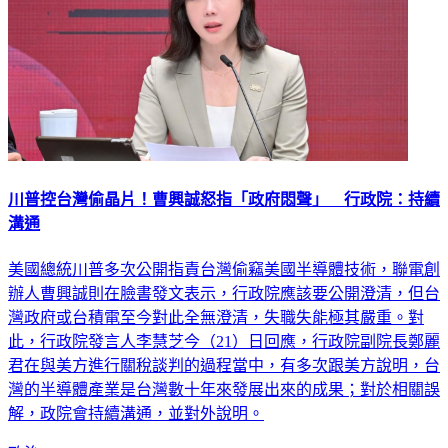
川普控台灣偷晶片！曹興誠怒指「政府悶聲」 行政院：持續
溝通
美國總統川普多次公開指責台灣偷竊美國半導體技術，聯電創
辦人曹興誠則在臉書發文表示，行政院應該要公開澄清，但台
灣政府或台積電至今對此全無澄清，失職失能極其嚴重。對
此，行政院發言人李慧芝今（21）日回應，行政院副院長鄭麗
君在與美方進行關稅談判的過程當中，有多次跟美方說明，台
灣的半導體產業是台灣數十年來發展出來的成果；對於相關誤
解，政院會持續溝通，並對外說明。
政治