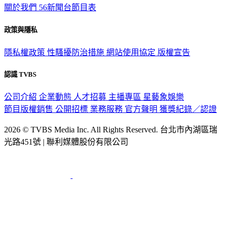
政策與隱私
隱私權政策
性騷擾防治措施
網站使用協定
版權宣告
認識 TVBS
公司介紹
企業動態
人才招募
主播專區
星藝象娛樂
節目版權銷售
公開招標
業務服務
官方聲明
獲獎紀錄／認證
2026 © TVBS Media Inc. All Rights Reserved. 台北市內湖區瑞
光路451號 | 聯利媒體股份有限公司