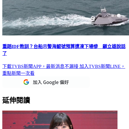
重蹈IDF教訓？台船示警海鯤號預算遭凍下場慘 顧立雄說話
了
下載TVBS新聞APP，最新消息不漏接
加入TVBS新聞LINE，
重點新聞一次看
延伸閱讀