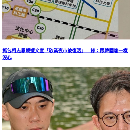
抓包柯志恩競選文宣「歇業夜市被復活」 綠：跟韓國瑜一樣
沒心