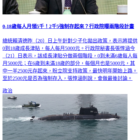
0-18歲每人月領5千！2千5強制存起來？行政院曝兩階段計畫
總統賴清德昨（20）日上午針對少子化拋出政策，表示將提供
0到18歲成長津貼，每人每月5000元。行政院秘書長張惇涵今
（21）日表示，該成長津貼分做兩個階段，0到未滿6歲每人每
月5000元；在6歲到未滿18歲的部分，每個月也是5000元，其
中一半2500元存起來，盼立院支持政策，最快明年開始上路。
至於2500元是否為強制存入，張惇涵則說，會做最後討論。
政治