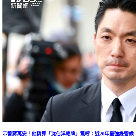
示警蔣萬安！他精算「沈伯洋底牌」驚呼：近20年最強綠營候
選人