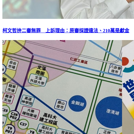
柯文哲拚二審無罪 上訴理由：原審採證違法、210萬是獻金