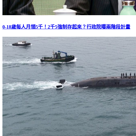
0-18歲每人月領5千！2千5強制存起來？行政院曝兩階段計畫