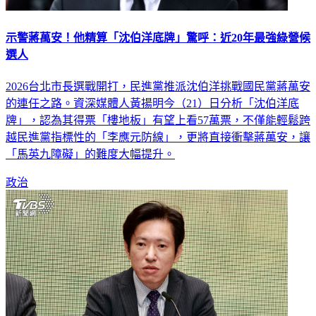
示警蔣萬安！他精算「沈伯洋底牌」驚呼：近20年最強綠營候
選人
2026台北市長選戰開打，民進黨推派沈伯洋挑戰國民黨蔣萬安
的連任之路。資深媒體人黃揚明今（21）日分析「沈伯洋底
牌」，認為其得票「樓地板」有望上看57萬票，不僅能輕鬆跨
越民進黨指標性的「李應元防線」，更將直接衝擊蔣萬安，讓
「馬英九障礙」的難度大幅提升。
政治