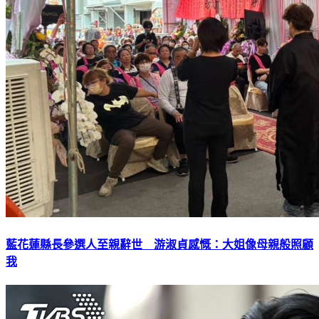
藍花蓮縣長參選人至親辭世 游淑貞感慨：大姐像母親般照顧
我