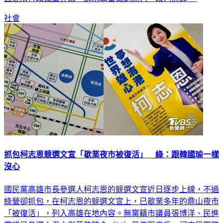
社會
抓包柯志恩競選文宣「歇業夜市被復活」 綠：跟韓國瑜一樣
沒心
國民黨高雄市長參選人柯志恩的競選文宣近日逐步上線，不過
綠營卻抓包，在柯志恩的競選文宣上，已歇業多年的鼎山夜市
「被復活」，列入高雄在地內容。無黨籍市議員張博洋、民進
黨議員參選人尹立與黃敬雅今（21）日傻眼痛斥，柯志恩團隊