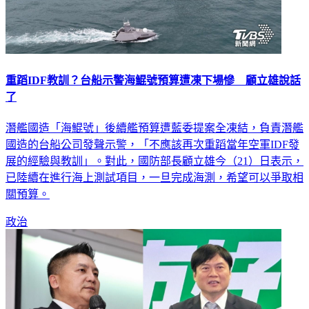
重蹈IDF教訓？台船示警海鯤號預算遭凍下場慘 顧立雄說話
了
潛艦國造「海鯤號」後續艦預算遭藍委提案全凍結，負責潛艦
國造的台船公司發聲示警，「不應該再次重蹈當年空軍IDF發
展的經驗與教訓」。對此，國防部長顧立雄今（21）日表示，
已陸續在進行海上測試項目，一旦完成海測，希望可以爭取相
關預算。
政治