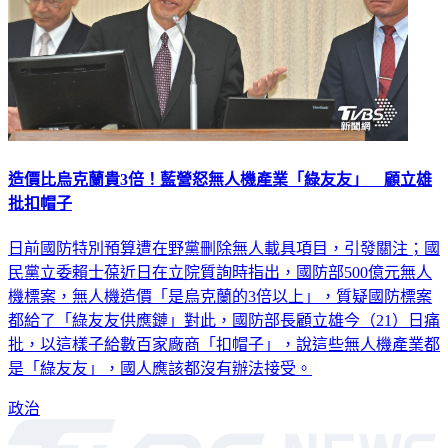
造價比烏克蘭貴3倍！藍營怒無人機產業「綠友友」 顧立雄
批扣帽子
日前國防特別預算遭在野黨刪除無人載具項目，引發關注；國
民黨立委賴士葆近日在立院質詢時指出，國防部500億元無人
機標案，無人機造價「是烏克蘭的3倍以上」，質疑國防標案
都給了「綠友友供應鏈」對此，國防部長顧立雄今（21）日痛
批，以這樣子給數百家廠商「扣帽子」，說這些無人機產業都
是「綠友友」，國人應該都沒有辦法接受。
政治