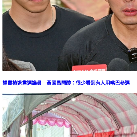
楊寶楨退黨選議員 黃國昌開酸：很少看到有人用嘴巴參選