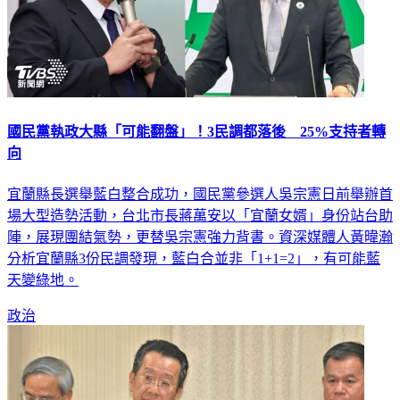
國民黨執政大縣「可能翻盤」！3民調都落後 25%支持者轉
向
宜蘭縣長選舉藍白整合成功，國民黨參選人吳宗憲日前舉辦首
場大型造勢活動，台北市長蔣萬安以「宜蘭女婿」身份站台助
陣，展現團結氣勢，更替吳宗憲強力背書。資深媒體人黃暐瀚
分析宜蘭縣3份民調發現，藍白合並非「1+1=2」，有可能藍
天變綠地。
政治