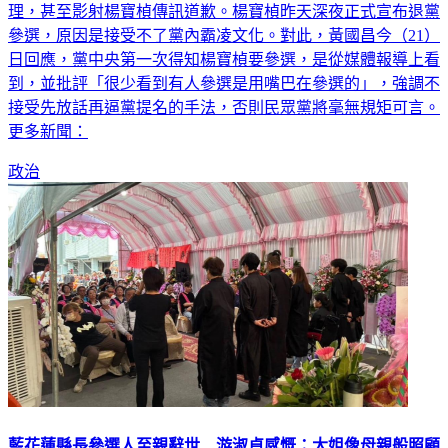
參選，原因是接受不了黨內霸凌文化。對此，黃國昌今（21）
日回應，黨中央第一次得知楊寶楨要參選，是從媒體報導上看
到，並批評「很少看到有人參選是用嘴巴在參選的」，強調不
接受先放話再逼黨提名的手法，否則民眾黨將毫無規矩可言。
更多新聞：
政治
藍花蓮縣長參選人至親辭世 游淑貞感慨：大姐像母親般照顧
我