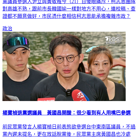
對高雄不熟，跟前市長韓國瑜一樣對地方不用心，連校稿、查
證都不願意做好，市民憑什麼相信柯志恩能承擔複雜市政？
政治
楊寶楨退黨選議員 黃國昌開酸：很少看到有人用嘴巴參選
前民眾黨發言人楊寶楨日前表態欲參選台中東南區議員，不過
黨內遲未提名，更在放話脫黨後，民眾黨主席黃國昌也冷處
理，甚至影射楊寶楨傳訊道歉。楊寶楨昨天深夜正式宣布退黨