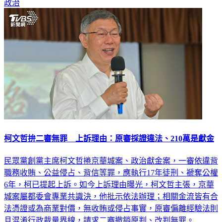
柯文哲拚二審無罪 上訴理由：原審採證違法、210萬是獻金
民眾黨創黨主席柯文哲捲京華城案、政治獻金案，一審依違背
職務收賄、公益侵占、背信等罪，應執行17年徒刑、褫奪公權
6年，柯已提起上訴。如今上訴理由曝光，柯文哲主張，京華
城案屬都委會專業共識決，他批示依法辦理；相關金流皆有合
法憑證或為商業對價，無收賄或侵占事實，原審偏離經驗法則
且混淆行政裁量界線，請求二審撤銷原判、改判無罪。