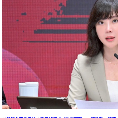
川普控台灣偷晶片！曹興誠怒指「政府悶聲」 行政院：持續