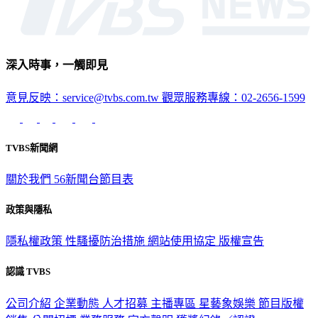
深入時事，一觸即見
意見反映：service@tvbs.com.tw
觀眾服務專線：02-2656-1599
TVBS新聞網
關於我們
56新聞台節目表
政策與隱私
隱私權政策
性騷擾防治措施
網站使用協定
版權宣告
認識 TVBS
公司介紹
企業動態
人才招募
主播專區
星藝象娛樂
節目版權
銷售
公開招標
業務服務
官方聲明
獲獎紀錄／認證