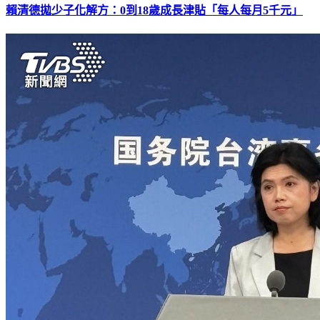
賴清德拋少子化解方：0到18歲成長津貼「每人每月5千元」