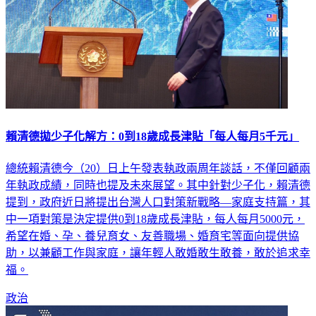
賴清德拋少子化解方：0到18歲成長津貼「每人每月5千元」
總統賴清德今（20）日上午發表執政兩周年談話，不僅回顧兩
年執政成績，同時也提及未來展望。其中針對少子化，賴清德
提到，政府近日將提出台灣人口對策新戰略—家庭支持篇，其
中一項對策是決定提供0到18歲成長津貼，每人每月5000元，
希望在婚、孕、養兒育女、友善職場、婚育宅等面向提供協
助，以兼顧工作與家庭，讓年輕人敢婚敢生敢養，敢於追求幸
福。
政治