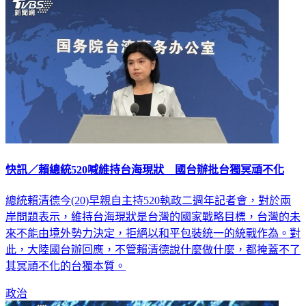
快訊／賴總統520喊維持台海現狀 國台辦批台獨冥頑不化
總統賴清德今(20)早親自主持520執政二週年記者會，對於兩
岸問題表示，維持台海現狀是台灣的國家戰略目標，台灣的未
來不能由境外勢力決定，拒絕以和平包裝統一的統戰作為。對
此，大陸國台辦回應，不管賴清德說什麼做什麼，都掩蓋不了
其冥頑不化的台獨本質。
政治