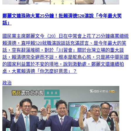
鄭麗文連珠砲大罵25分鐘！批賴清德520演說「今年最大笑
話」
國民黨主席鄭麗文今（20）日在中常會上花了25分鐘痛罵總統
賴清德，直呼賴520就職演說談話充滿謊言、是今年最大的笑
話，空有辭藻堆砌，對於「川習會」關於台灣立場的重大談
話，賴清德完全避而不談，根本是鴕鳥心態，只是將中華民國
的國家利益置於不安的境地，說到激動處，鄭麗文還連續拍
桌，大罵賴清德「你怎麼好意思」？
政治