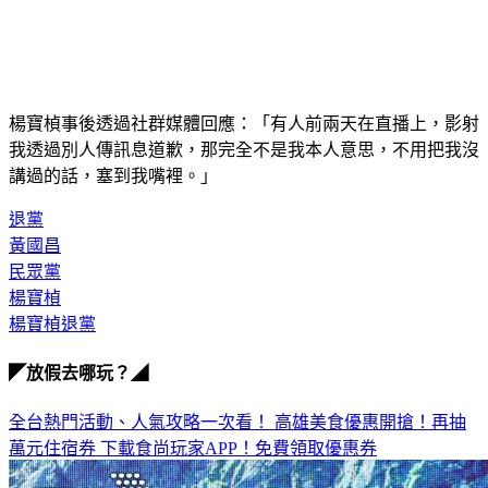
楊寶楨事後透過社群媒體回應：「有人前兩天在直播上，影射
我透過別人傳訊息道歉，那完全不是我本人意思，不用把我沒
講過的話，塞到我嘴裡。」
退黨
黃國昌
民眾黨
楊寶楨
楊寶楨退黨
◤放假去哪玩？◢
全台熱門活動、人氣攻略一次看！
高雄美食優惠開搶！再抽
萬元住宿券
下載食尚玩家APP！免費領取優惠券