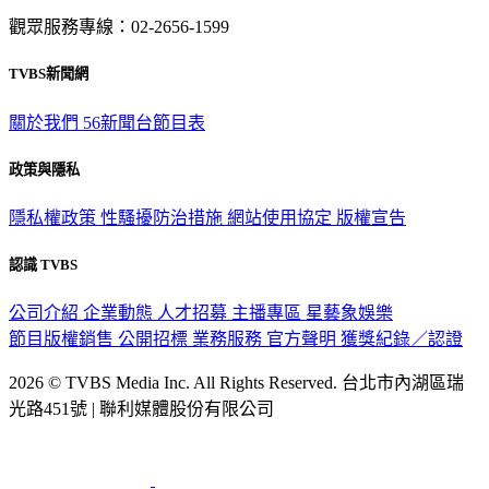
觀眾服務專線：02-2656-1599
TVBS新聞網
關於我們
56新聞台節目表
政策與隱私
隱私權政策
性騷擾防治措施
網站使用協定
版權宣告
認識 TVBS
公司介紹
企業動態
人才招募
主播專區
星藝象娛樂
節目版權銷售
公開招標
業務服務
官方聲明
獲獎紀錄／認證
2026 © TVBS Media Inc. All Rights Reserved. 台北市內湖區瑞
光路451號 | 聯利媒體股份有限公司