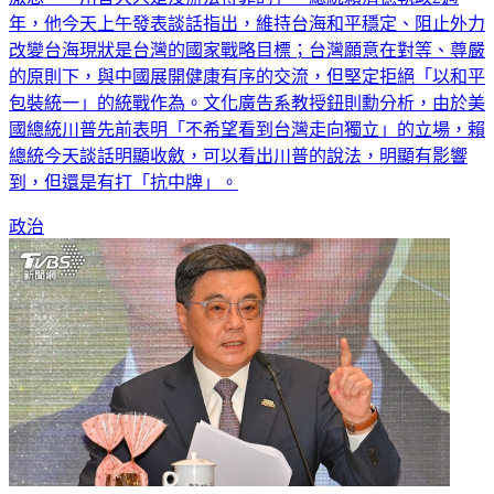
年，他今天上午發表談話指出，維持台海和平穩定、阻止外力
改變台海現狀是台灣的國家戰略目標；台灣願意在對等、尊嚴
的原則下，與中國展開健康有序的交流，但堅定拒絕「以和平
包裝統一」的統戰作為。文化廣告系教授鈕則勳分析，由於美
國總統川普先前表明「不希望看到台灣走向獨立」的立場，賴
總統今天談話明顯收斂，可以看出川普的說法，明顯有影響
到，但還是有打「抗中牌」。
政治