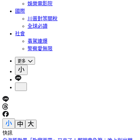
娛樂電影院
國際
川普對等關稅
全球必讀
社會
毒駕連爆
警察愛無限
更多
快訊