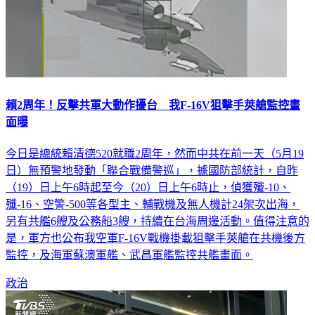
賴2周年！反擊共軍大動作擾台 我F-16V狙擊手莢艙監控畫
面曝
今日是總統賴清德520就職2周年，然而中共在前一天（5月19
日）無預警地發動「聯合戰備警巡」，據國防部統計，自昨
（19）日上午6時起至今（20）日上午6時止，偵獲殲-10、
殲-16、空警-500等各型主、輔戰機及無人機計24架次出海，
另有共艦6艘及公務船3艘，持續在台海周邊活動。值得注意的
是，軍方也公布我空軍F-16V戰機掛載狙擊手莢艙在共機後方
監控，及海軍蘇澳軍艦、武昌軍艦監控共艦畫面。
政治