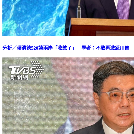
分析／賴清德520談兩岸「收斂了」 學者：不敢再激怒川普