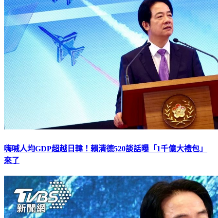
嗨喊人均GDP超越日韓！賴清德520談話曝「1千億大禮包」
來了