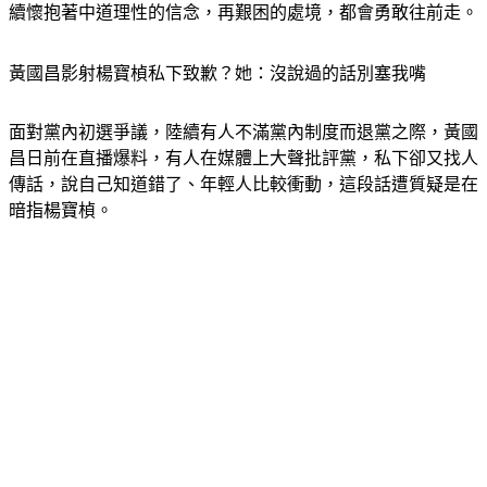
續懷抱著中道理性的信念，再艱困的處境，都會勇敢往前走。
黃國昌影射楊寶楨私下致歉？她：沒說過的話別塞我嘴
面對黨內初選爭議，陸續有人不滿黨內制度而退黨之際，黃國
昌日前在直播爆料，有人在媒體上大聲批評黨，私下卻又找人
傳話，說自己知道錯了、年輕人比較衝動，這段話遭質疑是在
暗指楊寶楨。