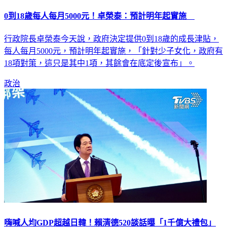
0到18歲每人每月5000元！卓榮泰：預計明年起實施
行政院長卓榮泰今天說，政府決定提供0到18歲的成長津貼，
每人每月5000元，預計明年起實施，「針對少子女化，政府有
18項對策，這只是其中1項，其餘會在底定後宣布」。
政治
嗨喊人均GDP超越日韓！賴清德520談話曝「1千億大禮包」