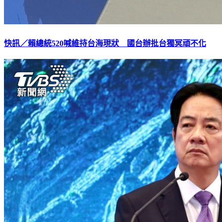
快訊／賴總統520喊維持台海現狀 國台辦批台獨冥頑不化