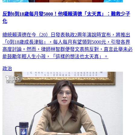
反對0到18歲每月發5000！他嘆賴清德「太天真」：難救少子
化
總統賴清德在今（20）日發表執政2周年演說時宣布，將推出
「0到18歲成長津貼」，每人每月有望領到5000元，引發各界
高度討論。然而，律師林智群便發文表態反對，直言此舉未必
能鼓勵年輕人生小孩，「這樣的想法也太天真」。
政治