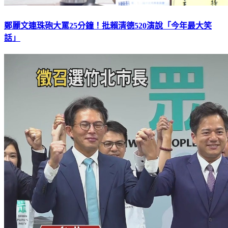
鄭麗文連珠砲大罵25分鐘！批賴清德520演說「今年最大笑
話」