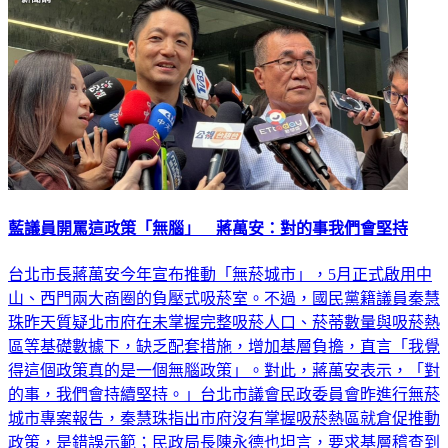
藍議員開罵這政策「無腦」 蔣萬安：對的事我們會堅持
台北市長蔣萬安今年宣布推動「無菸城市」，5月正式啟用中
山、西門兩大商圈的負壓式吸菸室。不過，國民黨籍議員秦慧
珠昨天質疑北市府在未掌握完整吸菸人口、菸蒂數量與吸菸熱
區等基礎數據下，缺乏配套措施，增加基層負擔，直言「我覺
得這個政策真的是一個無腦政策」。對此，蔣萬安表示，「對
的事，我們會持續堅持。」台北市議會民政委員會昨進行無菸
城市專案報告，秦慧珠指出市府沒有掌握吸菸熱區就倉促推動
政策，是錯誤示範；民政局長陳永德也坦言，要求基層稽查到