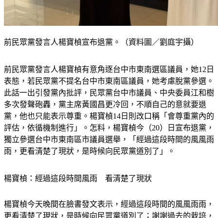
前民眾黨發言人楊寶楨宣布退黨。（資料圖／劉庭宇攝）
前民眾黨發言人楊寶楨有意角逐台中市東南選區議員，她12日
表態，若民眾黨不提名台中市東南區議員，她考慮脫黨參選。
此話一出引發黨內批評，民眾黨台中市議員、中央委員江和樹
多次發聲砲轟，黨主席黃國昌更冷回，不順自己的意就要退
黨，他也只能表示尊重。楊寶楨14日則改口稱「會尊重黨內的
評估，依循機制進行」。怎料，楊寶楨今（20）日宣布退黨，
獨立參選台中市東南區市議員選舉，「經過這段時間的風風雨
雨，更看清楚了現狀，是時候向民眾黨道別了」。
楊寶楨：經過這段時間風雨　看清楚了現狀
楊寶楨今天晚間在臉書發文表示，經過這段時間的風風雨雨，
更看清楚了現狀，是時候向民眾黨道別了；謝謝過去的栽培，