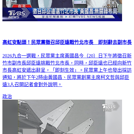
高虹安點頭！民眾黨徵召邱臣遠戰竹北市長 即刻辭去副市長
2026九合一選戰，民眾黨主席黃國昌今（20）日下午將徵召新
竹市副市長邱臣遠挑戰竹北市長，同時，邱臣遠也已經向新竹
市長高虹安遞出辭呈，「即刻生效」。民眾黨上午也發出採訪
通知，將於下午2時由黃國昌、民眾黨創黨主席柯文哲與邱臣
遠3人召開記者會對外說明。
政治