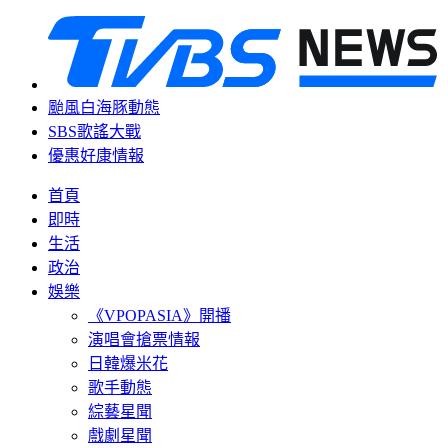
颱風白海豚動態
SBS歌謠大戰
優惠好康情報
首頁
即時
生活
政治
娛樂
《VPOPASIA》開播
演唱會搶票情報
日韓爆米花
歌手動態
綜藝星聞
戲劇星聞