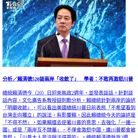
分析／賴清德520談兩岸「收斂了」 學者：不敢再激怒川普
總統賴清德今（20）日迎來執政2週年，並發表談話。針對談
話內容，文化廣告系教授鈕則勳分析，賴總統針對兩岸的論述
「明顯收斂」，可以看出美國總統川普日前表態「不希望看到
台灣走向獨立」的說法，有影響賴。因此賴總統今天的論述是
「不得不然」，如果賴還去逆著川普的意思，去強化「一邊一
國」或是「兩岸互不隸屬」，不僅會激怒中國，連川普都會被
激怒，「川普大人是沒辦法得罪的」。總統賴清德執政2週