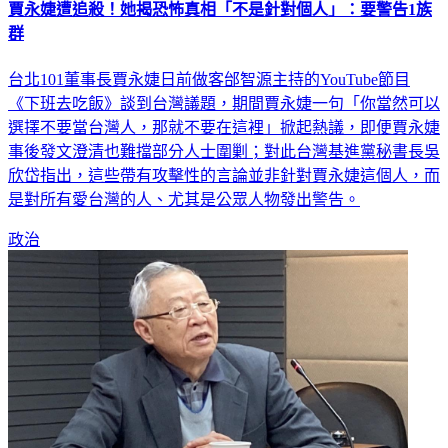
賈永婕遭追殺！她揭恐怖真相「不是針對個人」：要警告1族
群
台北101董事長賈永婕日前做客邰智源主持的YouTube節目
《下班去吃飯》談到台灣議題，期間賈永婕一句「你當然可以
選擇不要當台灣人，那就不要在這裡」掀起熱議，即便賈永婕
事後發文澄清也難擋部分人士圍剿；對此台灣基進黨秘書長吳
欣岱指出，這些帶有攻擊性的言論並非針對賈永婕這個人，而
是對所有愛台灣的人、尤其是公眾人物發出警告。
政治