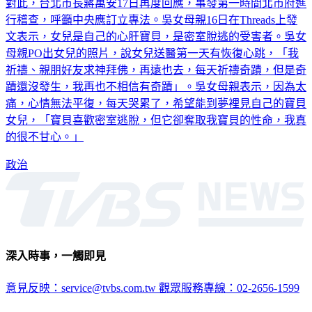
對此，台北市長蔣萬安17日再度回應，事發第一時間北市府進
行稽查，呼籲中央應訂立專法。吳女母親16日在Threads上發
文表示，女兒是自己的心肝寶貝，是密室脫逃的受害者。吳女
母親PO出女兒的照片，說女兒送醫第一天有恢復心跳，「我
祈禱、親朋好友求神拜佛，再遠也去，每天祈禱奇蹟，但是奇
蹟還沒發生，我再也不相信有奇蹟」。吳女母親表示，因為太
痛，心情無法平復，每天哭累了，希望能到夢裡見自己的寶貝
女兒，「寶貝喜歡密室逃脫，但它卻奪取我寶貝的性命，我真
的很不甘心。」
政治
深入時事，一觸即見
意見反映：service@tvbs.com.tw
觀眾服務專線：02-2656-1599