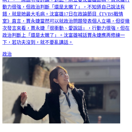
動力很強，但政治判斷「還是太嫩了」，不知道自己說法有
錯，就是她最大毛病。沈富雄17日在政論節目《TVBS戰情
室》直言，賈永婕當然可以就政治問題發表個人立場，但從幾
次發言來看，賈永婕「很衝動、愛說話」，行動力很強，但在
政治判斷上「還是太嫩了」。沈富雄喊話賈永婕應再修練一
下，若功夫沒到，就不要亂講話。
政治