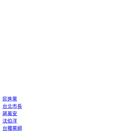
民進黨
台北市長
蔣萬安
沈伯洋
台獨黨綱