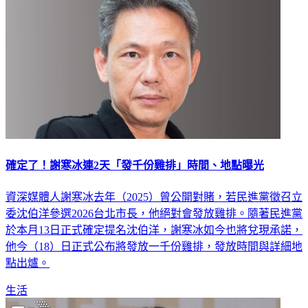
確定了！謝寒冰連2天「發千份雞排」時間、地點曝光
資深媒體人謝寒冰去年（2025）曾公開對賭，若民進黨徵召立
委沈伯洋參選2026台北市長，他絕對會發放雞排。隨著民進黨
於本月13日正式確定提名沈伯洋，謝寒冰如今也將兌現承諾，
他今（18）日正式公布將發放一千份雞排，發放時間與詳細地
點出爐。
生活