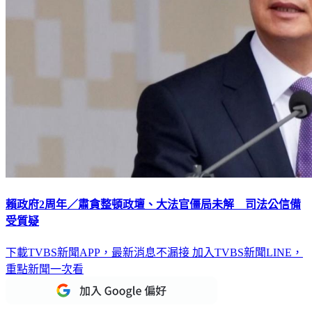
賴政府2周年／肅貪整頓政壇、大法官僵局未解 司法公信備
受質疑
下載TVBS新聞APP，最新消息不漏接
加入TVBS新聞LINE，
重點新聞一次看