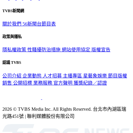
TVBS新聞網
關於我們
56新聞台節目表
政策與隱私
隱私權政策
性騷擾防治措施
網站使用協定
版權宣告
認識 TVBS
公司介紹
企業動態
人才招募
主播專區
星藝象娛樂
節目版權
銷售
公開招標
業務服務
官方聲明
獲獎紀錄／認證
2026 © TVBS Media Inc. All Rights Reserved. 台北市內湖區瑞
光路451號 | 聯利媒體股份有限公司