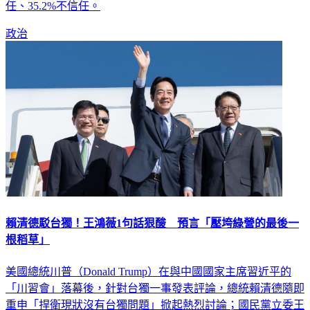
任、35.2%不信任。
政治
賴清德駁台獨！王鴻薇1句話狠酸 預言「壓垮綠營的最後一
根稻草」
美國總統川普（Donald Trump）在與中國國家主席習近平的
「川習會」落幕後，針對台獨一事發表評論，總統賴清德隨即
重申「捍衛現狀沒有台獨問題」掀起熱烈討論；國民黨立委王