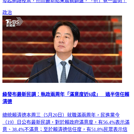
發起網路投票，然而最新結果震撼翻盤，「他」竟一面倒！
政治
綠發布最新民調：執政兩周年「滿意度近6成」 過半信任賴
清德
總統賴清德本周三（5月20日）就職滿兩周年，民進黨今
（19）日公布最新民調，對於賴政府滿意度，有56.4%表示滿
意、38.4%不滿意；至於賴清德信任度，有51.8%民眾表示信