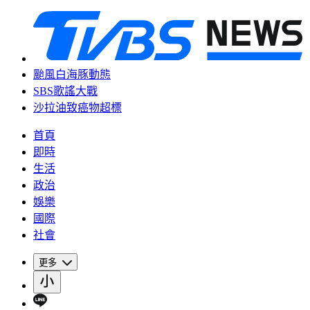
颱風白海豚動態
SBS歌謠大戰
沙拉油致癌物超標
首頁
即時
生活
政治
娛樂
國際
社會
更多