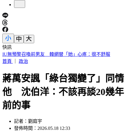
快訊
快訊／財神爺不在家 威力彩頭獎、二獎雙槓龜
首頁
｜
政治
蔣萬安諷「綠台獨變了」同情
他 沈伯洋：不該再談20幾年
前的事
記者：劉庭宇
發佈時間：2026.05.18 12:33