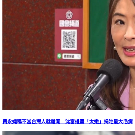
賈永婕稱不當台灣人就離開 沈富雄轟「太嫩」揭她最大毛病