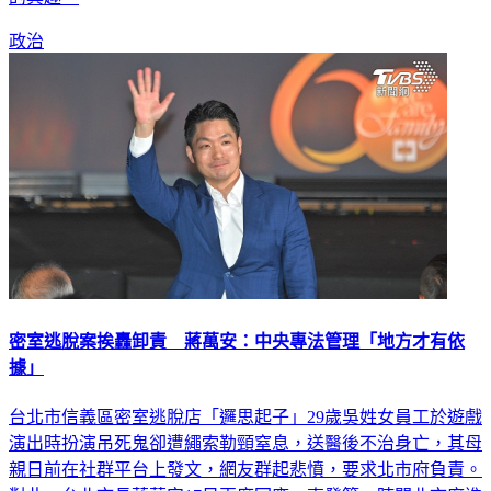
政治
密室逃脫案挨轟卸責 蔣萬安：中央專法管理「地方才有依
據」
台北市信義區密室逃脫店「邏思起子」29歲吳姓女員工於遊戲
演出時扮演吊死鬼卻遭繩索勒頸窒息，送醫後不治身亡，其母
親日前在社群平台上發文，網友群起悲憤，要求北市府負責。