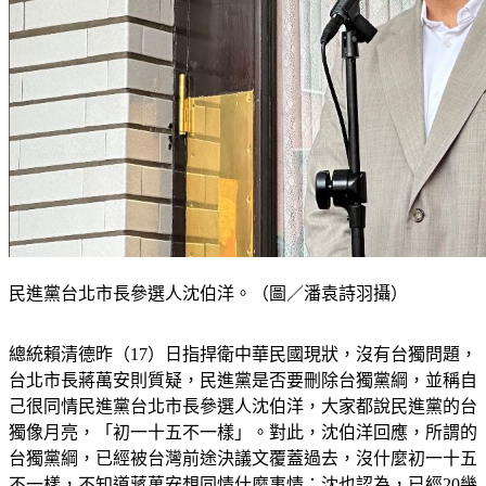
民進黨台北市長參選人沈伯洋。（圖／潘袁詩羽攝）
總統賴清德昨（17）日指捍衛中華民國現狀，沒有台獨問題，
台北市長蔣萬安則質疑，民進黨是否要刪除台獨黨綱，並稱自
己很同情民進黨台北市長參選人沈伯洋，大家都說民進黨的台
獨像月亮，「初一十五不一樣」。對此，沈伯洋回應，所謂的
台獨黨綱，已經被台灣前途決議文覆蓋過去，沒什麼初一十五
不一樣，不知道蔣萬安想同情什麼事情；沈也認為，已經20幾