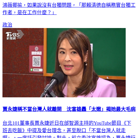
鴻薇揶揄，如果說沒有台獨問題，「那賴清德自稱務實台獨工
作者，是在工作什麼？」
政治
賈永婕稱不當台灣人就離開 沈富雄轟「太嫩」揭她最大毛病
台北101董事長賈永婕近日在邰智源主持的YouTube節目《下
班去吃飯》中提及愛台理念，甚至脫口「不當台灣人就走
啊」，一席話引發討論。對此，前立委沈富雄認為，賈永婕行