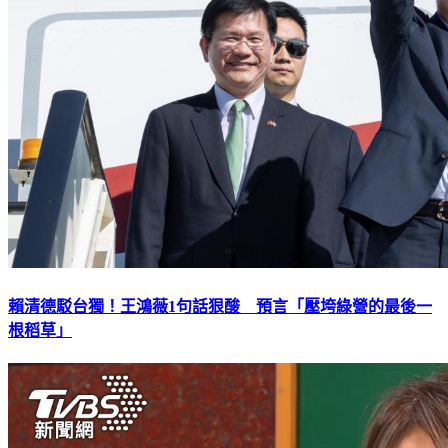
賴清德駁台獨！王鴻薇1句話狠酸 預言「壓垮綠營的最後一
根稻草」