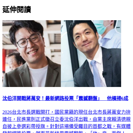
延伸閱讀
沈伯洋開戰蔣萬安！最新網路投票「震撼翻盤」 他橫掃6成
2026台北市長選戰開打，國民黨籍的現任台北市長蔣萬安力拚
連任，民進黨則正式徵召立委沈伯洋出戰，由黨主席賴清德親
自披上參選彩帶授旗。針對這場備受矚目的首都之戰，有媒體