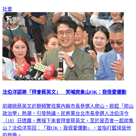
社會
沈伯洋認將「拜會蔡英文」 笑喊爬象山OK：我很愛運動
前總統蔡英文近期頻繁找黨內縣市長參選人爬山，掀起「爬山
政治學」熱潮，引發熱議。民進黨台北市長參選人沈伯洋今
（18）日透露，應接下來會拜會蔡英文，至於是否會一起爬象
山？沈伯洋笑回：「我OK，我很愛運動」，並指打籃球是他
的興趣。