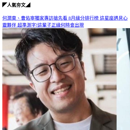
◤人氣夯文◢
何潤東、曹佑寧獨家專訪搶先看
8月緣分排行榜 這星座遇見心
靈夥伴
超準測字!這輩子正緣何時會出現