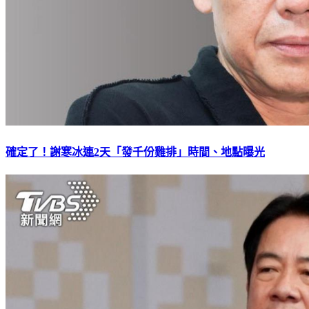
確定了！謝寒冰連2天「發千份雞排」時間、地點曝光