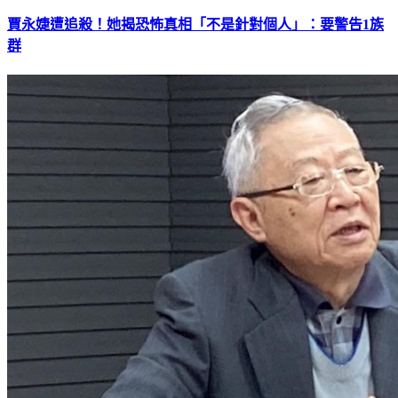
賈永婕遭追殺！她揭恐怖真相「不是針對個人」：要警告1族
群