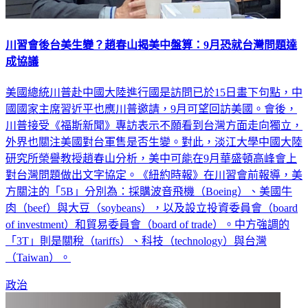
川習會後台美生變？趙春山揭美中盤算：9月恐就台灣問題達
成協議
美國總統川普赴中國大陸進行國是訪問已於15日畫下句點，中
國國家主席習近平也應川普邀請，9月可望回訪美國。會後，
川普接受《福斯新聞》專訪表示不願看到台灣方面走向獨立，
外界也關注美國對台軍售是否生變。對此，淡江大學中國大陸
研究所榮譽教授趙春山分析，美中可能在9月華盛頓高峰會上
對台灣問題做出文字協定。《紐約時報》在川習會前報導，美
方關注的「5B」分別為：採購波音飛機（Boeing）、美國牛
肉（beef）與大豆（soybeans），以及設立投資委員會（board
of investment）和貿易委員會（board of trade）。中方強調的
「3T」則是關稅（tariffs）、科技（technology）與台灣
（Taiwan）。
政治