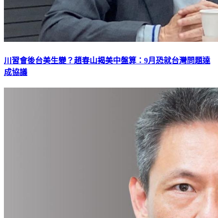
川習會後台美生變？趙春山揭美中盤算：9月恐就台灣問題達
成協議