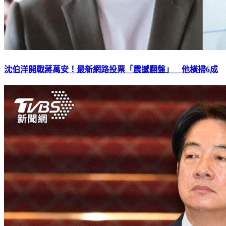
沈伯洋開戰蔣萬安！最新網路投票「震撼翻盤」 他橫掃6成