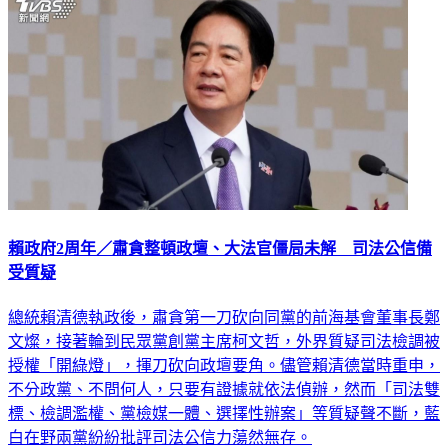
賴政府2周年／肅貪整頓政壇、大法官僵局未解 司法公信備
受質疑
總統賴清德執政後，肅貪第一刀砍向同黨的前海基會董事長鄭
文燦，接著輪到民眾黨創黨主席柯文哲，外界質疑司法檢調被
授權「開綠燈」，揮刀砍向政壇要角。儘管賴清德當時重申，
不分政黨、不問何人，只要有證據就依法偵辦，然而「司法雙
標、檢調濫權、黨檢媒一體、選擇性辦案」等質疑聲不斷，藍
白在野兩黨紛紛批評司法公信力蕩然無存。