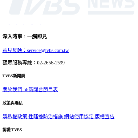
深入時事，一觸即見
意見反映：service@tvbs.com.tw
觀眾服務專線：02-2656-1599
TVBS新聞網
關於我們
56新聞台節目表
政策與隱私
隱私權政策
性騷擾防治措施
網站使用協定
版權宣告
認識 TVBS