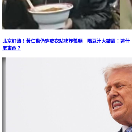
北京好熱！黃仁勳仍穿皮衣站吃炸醬麵 喝豆汁大皺眉：這什
麼東西？