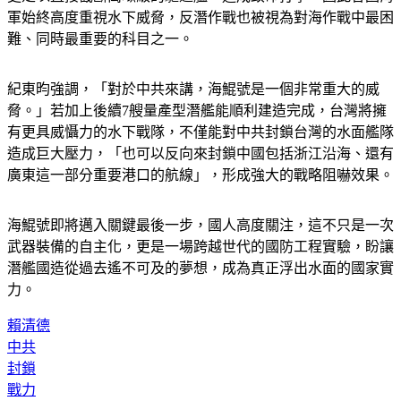
軍始終高度重視水下威脅，反潛作戰也被視為對海作戰中最困
難、同時最重要的科目之一。
紀東昀強調，「對於中共來講，海鯤號是一個非常重大的威
脅。」若加上後續7艘量產型潛艦能順利建造完成，台灣將擁
有更具威懾力的水下戰隊，不僅能對中共封鎖台灣的水面艦隊
造成巨大壓力，「也可以反向來封鎖中國包括浙江沿海、還有
廣東這一部分重要港口的航線」，形成強大的戰略阻嚇效果。
海鯤號即將邁入關鍵最後一步，國人高度關注，這不只是一次
武器裝備的自主化，更是一場跨越世代的國防工程實驗，盼讓
潛艦國造從過去遙不可及的夢想，成為真正浮出水面的國家實
力。
賴清德
中共
封鎖
戰力