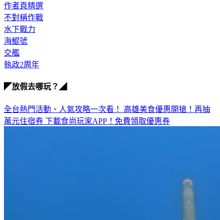
作者頁精選
不對稱作戰
水下戰力
海鯤號
交艦
執政2周年
◤放假去哪玩？◢
全台熱門活動、人氣攻略一次看！
高雄美食優惠開搶！再抽
萬元住宿券
下載食尚玩家APP！免費領取優惠券