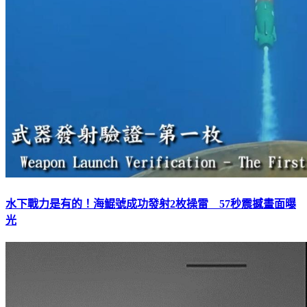
水下戰力是有的！海鯤號成功發射2枚操雷 57秒震撼畫面曝
光