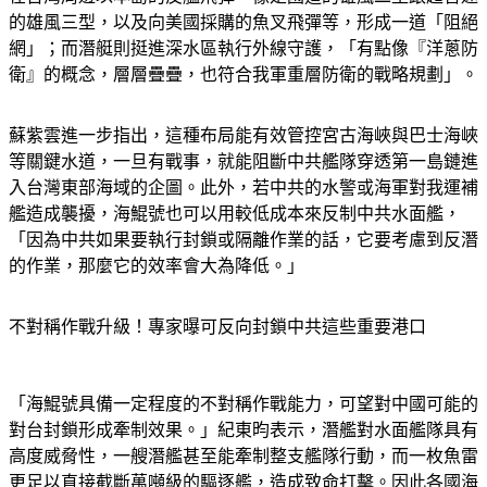
的雄風三型，以及向美國採購的魚叉飛彈等，形成一道「阻絕
網」；而潛艇則挺進深水區執行外線守護，「有點像『洋蔥防
衛』的概念，層層疊疊，也符合我軍重層防衛的戰略規劃」。
蘇紫雲進一步指出，這種布局能有效管控宮古海峽與巴士海峽
等關鍵水道，一旦有戰事，就能阻斷中共艦隊穿透第一島鏈進
入台灣東部海域的企圖。此外，若中共的水警或海軍對我運補
艦造成襲擾，海鯤號也可以用較低成本來反制中共水面艦，
「因為中共如果要執行封鎖或隔離作業的話，它要考慮到反潛
的作業，那麼它的效率會大為降低。」
不對稱作戰升級！專家曝可反向封鎖中共這些重要港口
「海鯤號具備一定程度的不對稱作戰能力，可望對中國可能的
對台封鎖形成牽制效果。」紀東昀表示，潛艦對水面艦隊具有
高度威脅性，一艘潛艦甚至能牽制整支艦隊行動，而一枚魚雷
更足以直接截斷萬噸級的驅逐艦，造成致命打擊。因此各國海