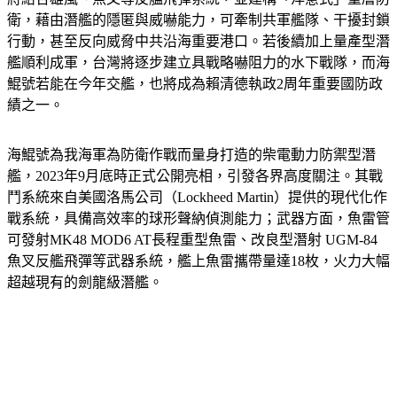
衛，藉由潛艦的隱匿與威嚇能力，可牽制共軍艦隊、干擾封鎖
行動，甚至反向威脅中共沿海重要港口。若後續加上量產型潛
艦順利成軍，台灣將逐步建立具戰略嚇阻力的水下戰隊，而海
鯤號若能在今年交艦，也將成為賴清德執政2周年重要國防政
績之一。
海鯤號為我海軍為防衛作戰而量身打造的柴電動力防禦型潛
艦，2023年9月底時正式公開亮相，引發各界高度關注。其戰
鬥系統來自美國洛馬公司（Lockheed Martin）提供的現代化作
戰系統，具備高效率的球形聲納偵測能力；武器方面，魚雷管
可發射MK48 MOD6 AT長程重型魚雷、改良型潛射 UGM-84 
魚叉反艦飛彈等武器系統，艦上魚雷攜帶量達18枚，火力大幅
超越現有的劍龍級潛艦。