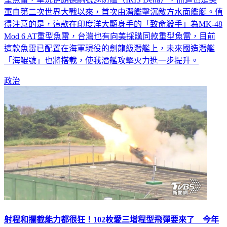
軍自第二次世界大戰以來，首次由潛艦擊沉敵方水面艦艇。值
得注意的是，這款在印度洋大顯身手的「致命殺手」為MK-48
Mod 6 AT重型魚雷，台灣也有向美採購同款重型魚雷，目前
這款魚雷已配置在海軍現役的劍龍級潛艦上，未來國造潛艦
「海鯤號」也將搭載，使我潛艦攻擊火力進一步提升。
政治
射程和攔截能力都很狂！102枚愛三增程型飛彈要來了 今年