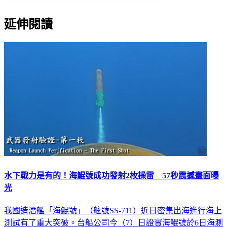
延伸閱讀
水下戰力是有的！海鯤號成功發射2枚操雷 57秒震撼畫面曝
光
我國造潛艦「海鯤號」（舷號SS-711）近日密集出海進行海上
測試有了重大突破。台船公司今（7）日證實海鯤號於6日海測