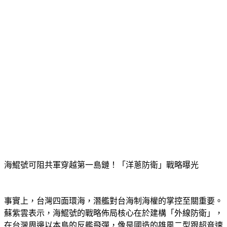
海鯤號可阻共軍穿越第一島鏈！「洋蔥防衛」戰略曝光
事實上，台灣四面環海，潛艦對台海制海權的掌控至關重要。
蘇紫雲表示，海鯤號的戰略佈局核心在於建構「外線防衛」，
在台灣周邊以本島的反艦飛彈，像是國造的雄風二型跟超音速