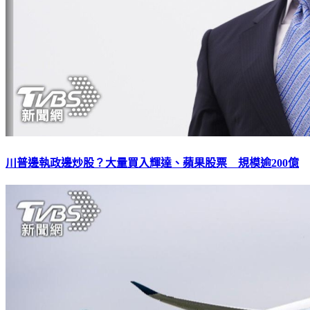
川普邊執政邊炒股？大量買入輝達、蘋果股票 規模逾200億