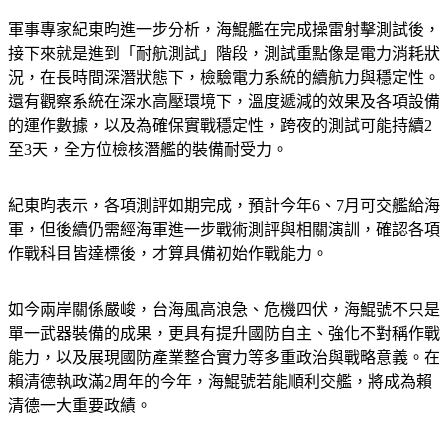
軍事專家紀東昀進一步分析，海鯤艦在完成操雷射擊測試後，
接下來就是進到「耐航測試」階段，測試重點像是電力消耗狀
況，在長時間深潛狀態下，檢驗電力系統的續航力與穩定性。
還有觀察系統在深水高壓環境下，溫度遞減的效果及各項設備
的運作數據，以及為確保實戰穩定性，跨夜的測試可能持續2
至3天，全方位檢核潛艦的裝備耐受力。
紀東昀表示，各項測評如期完成，預計今年6、7月可交艦給海
軍，但後續仍需經海軍進一步戰術測評與相關演訓，確認各項
作戰科目皆達標後，才算具備初始作戰能力。
如今兩岸關係嚴峻，台海風高浪急、危機四伏，海鯤號不只是
單一武器裝備的成果，更具有提升國防自主、強化不對稱作戰
能力，以及展現國防產業整合實力等多重政治與戰略意義。在
賴清德執政滿2周年的今年，海鯤號若能順利交艦，將成為賴
清德一大重要政績。