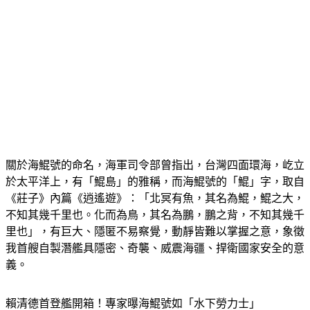
關於海鯤號的命名，海軍司令部曾指出，台灣四面環海，屹立
於太平洋上，有「鯤島」的雅稱，而海鯤號的「鯤」字，取自
《莊子》內篇《逍遙遊》：「北冥有魚，其名為鯤，鯤之大，
不知其幾千里也。化而為鳥，其名為鵬，鵬之背，不知其幾千
里也」，有巨大、隱匿不易察覺，動靜皆難以掌握之意，象徵
我首艘自製潛艦具隱密、奇襲、威震海疆、捍衛國家安全的意
義。
賴清德首登艦開箱！專家曝海鯤號如「水下勞力士」