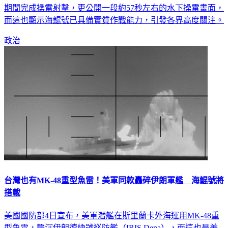
期間完成操雷射擊，更公開一段約57秒左右的水下操雷畫面，
而這也顯示海鯤號已具備實質作戰能力，引發各界高度關注。
政治
台灣也有MK-48重型魚雷！美軍同款轟碎伊朗軍艦 海鯤號將
搭載
美國國防部4日宣布，美軍潛艦在斯里蘭卡外海運用MK-48重
型魚雷，擊沉伊朗德納號巡防艦（IRIS Dena），而這也是美