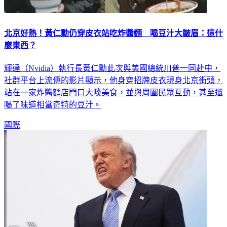
北京好熱！黃仁勳仍穿皮衣站吃炸醬麵 喝豆汁大皺眉：這什
麼東西？
輝達（Nvidia）執行長黃仁勳此次與美國總統川普一同赴中，
社群平台上流傳的影片顯示，他身穿招牌皮衣現身北京街頭，
站在一家炸醬麵店門口大啖美食，並與周圍民眾互動，甚至還
喝了味道相當奇特的豆汁。
國際