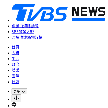
颱風白海豚動態
SBS歌謠大戰
沙拉油致癌物超標
首頁
即時
生活
政治
娛樂
國際
社會
更多