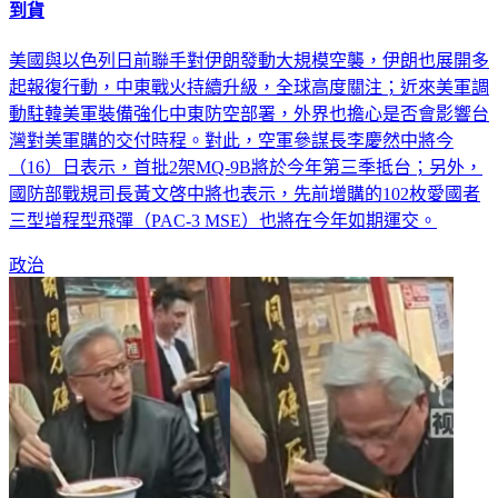
到貨
美國與以色列日前聯手對伊朗發動大規模空襲，伊朗也展開多
起報復行動，中東戰火持續升級，全球高度關注；近來美軍調
動駐韓美軍裝備強化中東防空部署，外界也擔心是否會影響台
灣對美軍購的交付時程。對此，空軍參謀長李慶然中將今
（16）日表示，首批2架MQ-9B將於今年第三季抵台；另外，
國防部戰規司長黃文啓中將也表示，先前增購的102枚愛國者
三型增程型飛彈（PAC-3 MSE）也將在今年如期運交。
政治