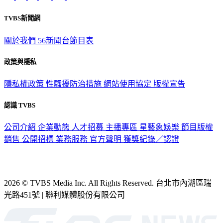
TVBS新聞網
關於我們
56新聞台節目表
政策與隱私
隱私權政策
性騷擾防治措施
網站使用協定
版權宣告
認識 TVBS
公司介紹
企業動態
人才招募
主播專區
星藝象娛樂
節目版權
銷售
公開招標
業務服務
官方聲明
獲獎紀錄／認證
2026 © TVBS Media Inc. All Rights Reserved. 台北市內湖區瑞
光路451號 | 聯利媒體股份有限公司