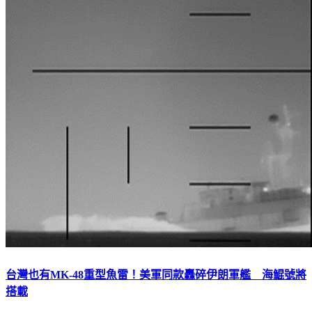
台灣也有MK-48重型魚雷！美軍同款轟碎伊朗軍艦 海鯤號將
搭載