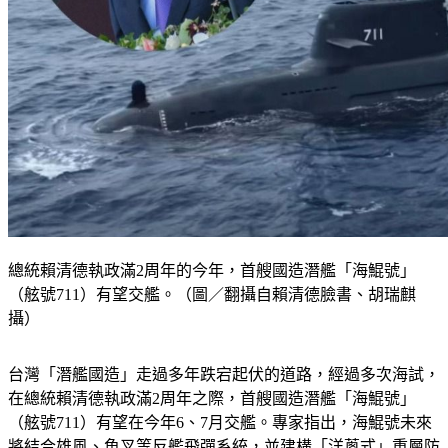
總統賴清德執政滿2周年的今年，首艘國造潛艦「海鯤號」
（舷號711）有望交艦。（圖／翻攝自賴清德臉書、胡瑞麒
攝）
台灣「潛艦國造」走過多年跌宕起伏的道路，經過多次海試，
在總統賴清德執政滿2周年之際，首艘國造潛艦「海鯤號」
（舷號711）有望在今年6、7月交艦。專家指出，海鯤號未來
將結合雄風、魚叉等反艦飛彈系統，並建構「洋蔥式」重層防