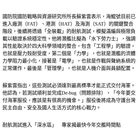
國防院國防戰略與資源研究所所長蘇紫雲表示，海鯤號目前已
進入廠測（FAT）、港測（HAT）及海測（SAT）的關鍵整合
階段，後續將透過「全裝載」的耐航測試，模擬滿編與極限負
載以驗證系統穩定性。他將潛艦比擬為「水下勞力士」，強調
其性能取決於四大科學領域的整合，包含「工程學」的驗證，
也就是壓力殼耐受度，第二個是「力學」，也就是潛艦的流體
力學阻力最小化，接著是「電學」，也就是作戰與聲納系統的
正常運作，最後是「管理學」，也就是人機介面與員額配置。
蘇紫雲指出，這些測試必須達到最高標準才能正式交付海軍。
他認為，若測試順利並完成De-bug（問題排除），「今年要交
付海軍服役，應該是有很高的機會。」服役後將成為守護台灣
民主自由、安全及國人生活方式的核心戰力。
耐航測試進入「深水區」　專家揭最快今年交艦時間點