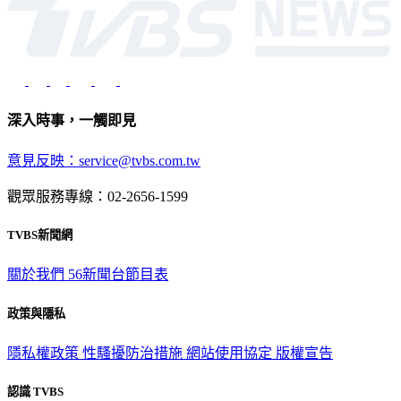
深入時事，一觸即見
意見反映：service@tvbs.com.tw
觀眾服務專線：02-2656-1599
TVBS新聞網
關於我們
56新聞台節目表
政策與隱私
隱私權政策
性騷擾防治措施
網站使用協定
版權宣告
認識 TVBS