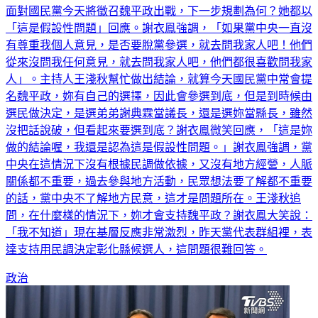
面對國民黨今天將徵召魏平政出戰，下一步規劃為何？她都以
「這是假設性問題」回應。謝衣鳯強調，「如果黨中央一直沒
有尊重我個人意見，是否要脫黨參選，就去問我家人吧！他們
從來沒問我任何意見，就去問我家人吧，他們都很喜歡問我家
人」。主持人王淺秋幫忙做出結論，就算今天國民黨中常會提
名魏平政，妳有自己的選擇，因此會參選到底，但是到時候由
選民做決定，是選弟弟謝典霖當議長，還是選妳當縣長，雖然
沒把話說破，但看起來要選到底？謝衣鳯微笑回應，「這是妳
做的結論喔，我還是認為這是假設性問題。」謝衣鳯強調，黨
中央在這情況下沒有根據民調做依據，又沒有地方經營，人脈
關係都不重要，過去參與地方活動，民眾想法要了解都不重要
的話，黨中央不了解地方民意，這才是問題所在。王淺秋追
問，在什麼樣的情況下，妳才會支持魏平政？謝衣鳯大笑說：
「我不知道」現在基層反應非常激烈，昨天黨代表群組裡，表
達支持用民調決定彰化縣候選人，這問題很難回答。
政治