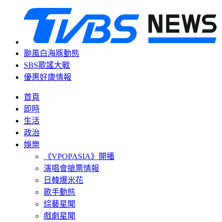
颱風白海豚動態
SBS歌謠大戰
優惠好康情報
首頁
即時
生活
政治
娛樂
《VPOPASIA》開播
演唱會搶票情報
日韓爆米花
歌手動態
綜藝星聞
戲劇星聞