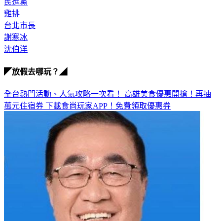
民進黨
雞排
台北市長
謝寒冰
沈伯洋
◤放假去哪玩？◢
全台熱門活動、人氣攻略一次看！
高雄美食優惠開搶！再抽
萬元住宿券
下載食尚玩家APP！免費領取優惠券