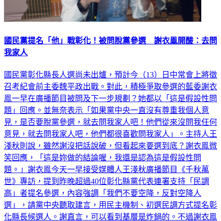
國民黨提名「他」戰彰化！被問脫黨參選 謝衣鳯開酸：去問
我家人
國民黨彰化縣長人選尚未出爐，預計今（13）日中常會上將徵
召考紀會前主委魏平政出戰。對此，積極爭取參選的藍委謝衣
鳯一早在廣播節目被問及下一步規劃？她都以「這是假設性問
題」回應。並無奈表示「如果黨中央一直沒有尊重我個人意
見，是否要脫黨參選，就去問我家人吧！他們從來沒問我任何
意見，就去問我家人吧，他們都很喜歡問我家人」。主持人王
淺秋則說，雖然謝沒把話說破，但看起來要選到底？謝衣鳯微
笑回應，「這是妳做的結論喔，我還是認為這是假設性問
題。」謝衣鳯今天一早接受媒體人王淺秋廣播節目《千秋萬
世》專訪，提到昨晚超過40位彰化縣黨代表連署支持「民調
高」者提名參選，內容強調「我們不要空降，反對空降人
選」，請黨中央聽取建言，用民主機制、初選民調方式提名彰
化縣長候選人。謝直言，可以看到基層是炸鍋的。不過謝衣鳯