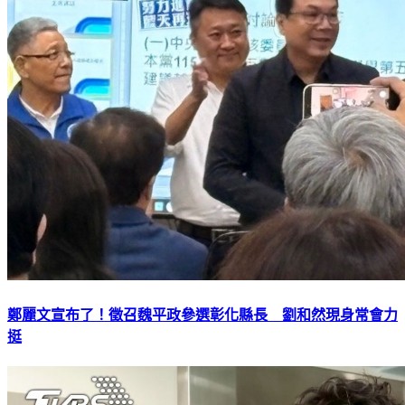
鄭麗文宣布了！徵召魏平政參選彰化縣長 劉和然現身常會力
挺