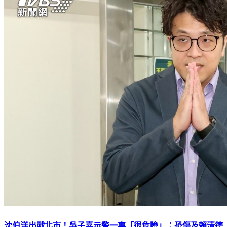
沈伯洋出戰北市！吳子嘉示警一事「很危險」：恐傷及賴清德