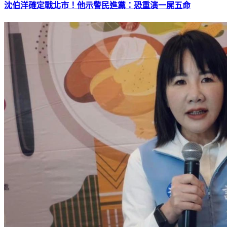
沈伯洋確定戰北市！他示警民進黨：恐重演一屍五命