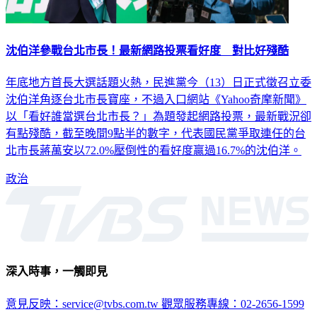
沈伯洋參戰台北市長！最新網路投票看好度 對比好殘酷
年底地方首長大選話題火熱，民進黨今（13）日正式徵召立委
沈伯洋角逐台北市長寶座，不過入口網站《Yahoo奇摩新聞》
以「看好誰當選台北市長？」為題發起網路投票，最新戰況卻
有點殘酷，截至晚間9點半的數字，代表國民黨爭取連任的台
北市長蔣萬安以72.0%壓倒性的看好度贏過16.7%的沈伯洋。
政治
深入時事，一觸即見
意見反映：service@tvbs.com.tw
觀眾服務專線：02-2656-1599