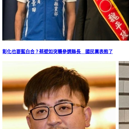
彰化也要藍白合？蔡壁如突襲參選縣長 國民黨表態了