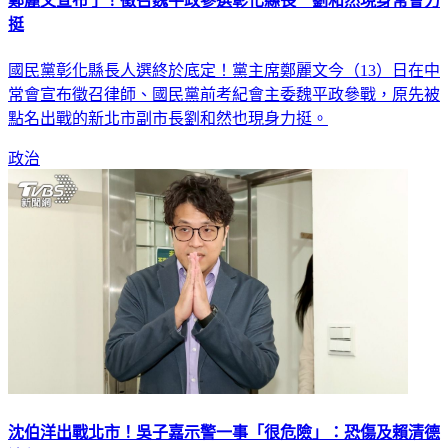
鄭麗文宣布了！徵召魏平政參選彰化縣長 劉和然現身常會力
挺
國民黨彰化縣長人選終於底定！黨主席鄭麗文今（13）日在中
常會宣布徵召律師、國民黨前考紀會主委魏平政參戰，原先被
點名出戰的新北市副市長劉和然也現身力挺。
政治
沈伯洋出戰北市！吳子嘉示警一事「很危險」：恐傷及賴清德