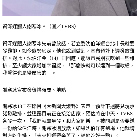
資深媒體人謝寒冰。（圖／TVBS）
資深媒體人謝寒冰先前曾放話，若立委沈伯洋選台北市長就要
發雞排，如今態勢底定，他也說到做到，宣布預計下週發放雞
排。對此，沈伯洋今（14）日回應，能讓市民朋友吃到一些雞
排，至少讓大家增加幸福感，「那麼快就可以達到一個政績，
我覺得也是蠻厲害的」。
謝寒冰宣布發雞排時間、地點
謝寒冰13日在節目《大新聞大爆卦》表示，預計下週將兌現承
諾發雞排，並透露目前正在接洽店家，預估將在中天、TVBS
各發一次，「我們就盡量發，和大家同樂」。被問到是否要送
一份給沈伯洋時，謝寒冰則放話，如果沈伯洋有到場，他就請
對方吃牛排，「未來打選戰辛苦了，請他吃好一點」。