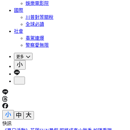
娛樂電影院
國際
川普對等關稅
全球必讀
社會
毒駕連爆
警察愛無限
更多
快訊