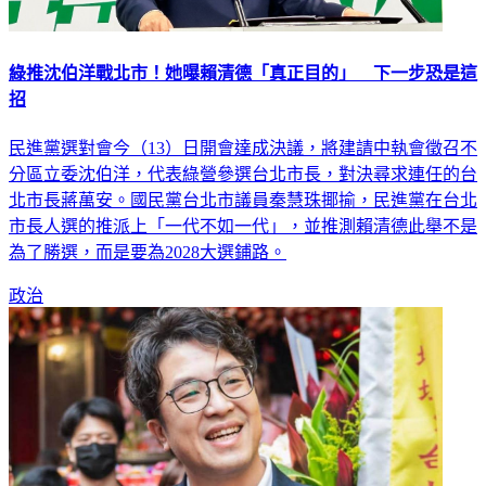
綠推沈伯洋戰北市！她曝賴清德「真正目的」 下一步恐是這
招
民進黨選對會今（13）日開會達成決議，將建請中執會徵召不
分區立委沈伯洋，代表綠營參選台北市長，對決尋求連任的台
北市長蔣萬安。國民黨台北市議員秦慧珠揶揄，民進黨在台北
市長人選的推派上「一代不如一代」，並推測賴清德此舉不是
為了勝選，而是要為2028大選鋪路。
政治