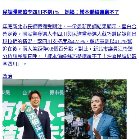
民調曝緊追李四川不到1% 她揭：樣本偏綠還贏不了
年底新北市長選戰備受關注，一份最新民調結果顯示，藍白合
確定後，國民黨參選人李四川與民進黨參選人蘇巧慧民調卻出
現拉近的情況，李四川支持度為42.5%，蘇巧慧則以41.7%緊
追在後，兩人差距僅0.8個百分點。對此，新北市議員江怡臻
分析該民調直呼，「樣本偏綠蘇巧慧還贏不了！沖喜民調仍輸
李四川」。
政治