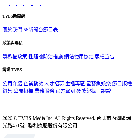
TVBS新聞網
關於我們
56新聞台節目表
政策與隱私
隱私權政策
性騷擾防治措施
網站使用協定
版權宣告
認識 TVBS
公司介紹
企業動態
人才招募
主播專區
星藝象娛樂
節目版權
銷售
公開招標
業務服務
官方聲明
獲獎紀錄／認證
2026 © TVBS Media Inc. All Rights Reserved. 台北市內湖區瑞
光路451號 | 聯利媒體股份有限公司