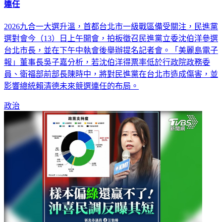
連任
2026九合一大選升溫，首都台北市一級戰區備受關注，民進黨
選對會今（13）日上午開會，拍板徵召民進黨立委沈伯洋參選
台北市長，並在下午中執會後舉辦提名記者會。「美麗島電子
報」董事長吳子嘉分析，若沈伯洋得票率低於行政院政務委
員、衛福部前部長陳時中，將對民進黨在台北市造成傷害，並
影響總統賴清德未來競選連任的布局。
政治