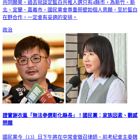
共同願景，過去就談定藍白共推人選只有4縣市，為新竹、新
北、宜蘭、嘉義市，國民黨會尊重蔡壁如個人意願，至於藍白
在野合作，一定會有妥適的安排。
政治
證實謝衣鳯「無法參選彰化縣長」！國民黨：家族因素、觀感
問題
國民黨今（13）日下午將在中常會徵召律師、前考紀會主委魏