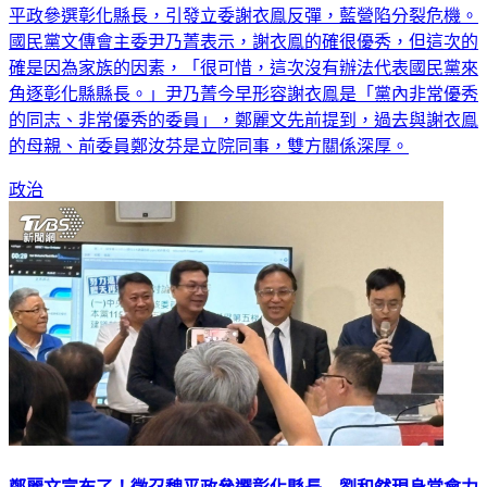
平政參選彰化縣長，引發立委謝衣鳯反彈，藍營陷分裂危機。
國民黨文傳會主委尹乃菁表示，謝衣鳯的確很優秀，但這次的
確是因為家族的因素，「很可惜，這次沒有辦法代表國民黨來
角逐彰化縣縣長。」尹乃菁今早形容謝衣鳯是「黨內非常優秀
的同志、非常優秀的委員」，鄭麗文先前提到，過去與謝衣鳯
的母親、前委員鄭汝芬是立院同事，雙方關係深厚。
政治