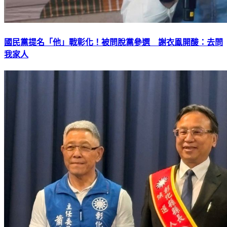
國民黨提名「他」戰彰化！被問脫黨參選 謝衣鳯開酸：去問
我家人