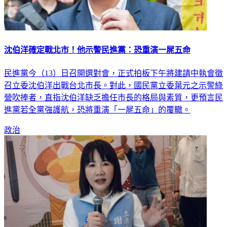
沈伯洋確定戰北市！他示警民進黨：恐重演一屍五命
民進黨今（13）日召開選對會，正式拍板下午將建請中執會徵
召立委沈伯洋出戰台北市長。對此，國民黨立委葉元之示警綠
營吹捧者，直指沈伯洋缺乏擔任市長的格局與素質，更預言民
進黨若全黨強護航，恐將重演「一屍五命」的覆轍。
政治