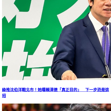
綠推沈伯洋戰北市！她曝賴清德「真正目的」 下一步恐是這
招