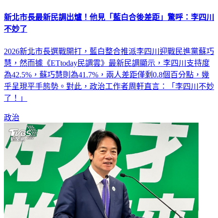
新北市長最新民調出爐！他見「藍白合後差距」驚呼：李四川
不妙了
2026新北市長選戰開打，藍白整合推派李四川迎戰民進黨蘇巧
慧，然而據《ETtoday民調雲》最新民調顯示，李四川支持度
為42.5%，蘇巧慧則為41.7%，兩人差距僅剩0.8個百分點，幾
乎呈現平手態勢。對此，政治工作者周軒直言：「李四川不妙
了！」
政治