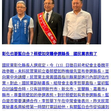
彰化也要藍白合？蔡壁如突襲參選縣長 國民黨表態了
國民黨彰化縣長人選底定，今（13）日徵召前考紀會主委魏平
政參戰，未料民眾黨前立委蔡壁如昨晚搶先宣布參選縣長，並
向黨中央請纓，民眾黨主席黃國昌指示縣黨部進行內部評估作
業。對此，國民黨副秘書長、組發會主委李哲華直指，當初藍
白討論整合時，只有談明新竹市、新北市、宜蘭縣、嘉義市4
縣市，尊重蔡壁如的參選表態。對於蔡壁如有意參選縣長，藍
白是否需要溝通合作，李哲華下午在中常會後表示，昨天民眾
黨秘書長周榆修第一時間打電話給他，有關藍白合作從協議到