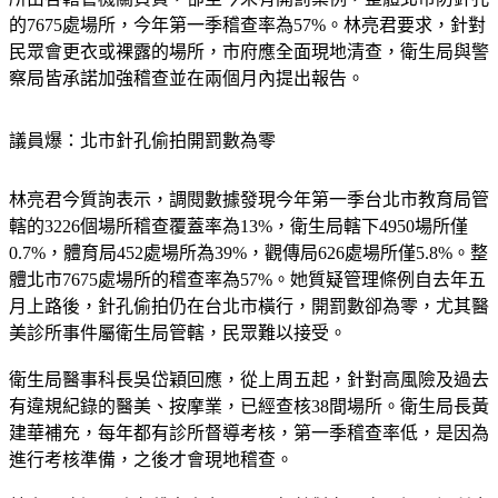
的7675處場所，今年第一季稽查率為57%。林亮君要求，針對
民眾會更衣或裸露的場所，市府應全面現地清查，衛生局與警
察局皆承諾加強稽查並在兩個月內提出報告。
議員爆：北市針孔偷拍開罰數為零
林亮君今質詢表示，調閱數據發現今年第一季台北市教育局管
轄的3226個場所稽查覆蓋率為13%，衛生局轄下4950場所僅
0.7%，體育局452處場所為39%，觀傳局626處場所僅5.8%。整
體北市7675處場所的稽查率為57%。她質疑管理條例自去年五
月上路後，針孔偷拍仍在台北市橫行，開罰數卻為零，尤其醫
美診所事件屬衛生局管轄，民眾難以接受。
衛生局醫事科長吳岱穎回應，從上周五起，針對高風險及過去
有違規紀錄的醫美、按摩業，已經查核38間場所。衛生局長黃
建華補充，每年都有診所督導考核，第一季稽查率低，是因為
進行考核準備，之後才會現地稽查。