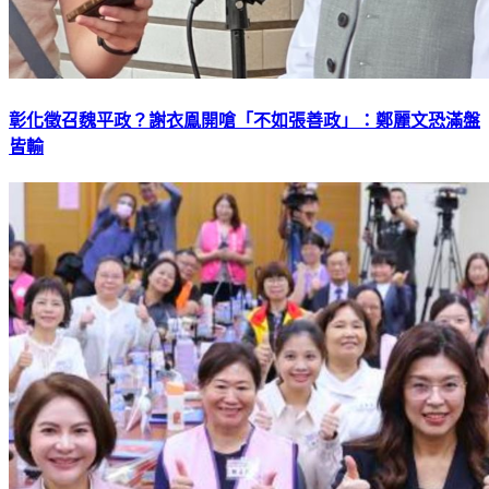
彰化徵召魏平政？謝衣鳯開嗆「不如張善政」：鄭麗文恐滿盤
皆輸