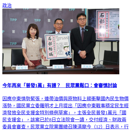
政治
今年再來「普發1萬」有譜？ 民眾黨鬆口：會審慎討論
因應中東情勢緊張，連帶油價與原物料上揚衝擊國內民生物價
漲勢，國民黨立委羅明才上月提出「因應中東戰事穩定民生經
濟發放全民支援金特別條例草案」，主張全民普發1萬元「國
民支援金」，該案已於8日立法院會一讀，交付經濟、財政兩
委員會審查。民眾黨立院黨團總召陳清龍今（12）日表示，行