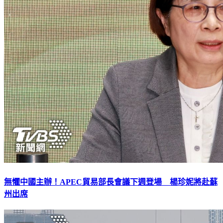
無懼中國主辦！APEC貿易部長會議下週登場 楊珍妮將赴蘇
州出席