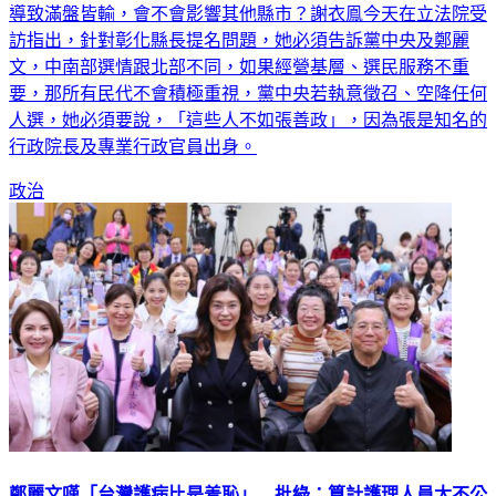
導致滿盤皆輸，會不會影響其他縣市？謝衣鳯今天在立法院受
訪指出，針對彰化縣長提名問題，她必須告訴黨中央及鄭麗
文，中南部選情跟北部不同，如果經營基層、選民服務不重
要，那所有民代不會積極重視，黨中央若執意徵召、空降任何
人選，她必須要說，「這些人不如張善政」，因為張是知名的
行政院長及專業行政官員出身。
政治
鄭麗文嘆「台灣護病比是羞恥」 批綠：算計護理人員太不公