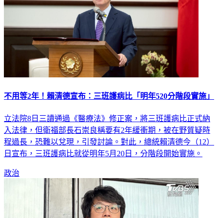
不用等2年！賴清德宣布：三班護病比「明年520分階段實施」
立法院8日三讀通過《醫療法》修正案，將三班護病比正式納
入法律，但衛福部長石崇良稱要有2年緩衝期，被在野質疑時
程過長，恐難以兌現，引發討論。對此，總統賴清德今（12）
日宣布，三班護病比就從明年5月20日，分階段開始實施。
政治