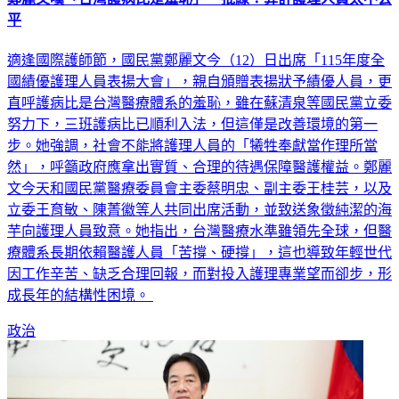
平
適逢國際護師節，國民黨鄭麗文今（12）日出席「115年度全
國績優護理人員表揚大會」，親自頒贈表揚狀予績優人員，更
直呼護病比是台灣醫療體系的羞恥，雖在蘇清泉等國民黨立委
努力下，三班護病比已順利入法，但這僅是改善環境的第一
步。她強調，社會不能將護理人員的「犧牲奉獻當作理所當
然」，呼籲政府應拿出實質、合理的待遇保障醫護權益。鄭麗
文今天和國民黨醫療委員會主委蔡明忠、副主委王桂芸，以及
立委王育敏、陳菁徽等人共同出席活動，並致送象徵純潔的海
芋向護理人員致意。她指出，台灣醫療水準雖領先全球，但醫
療體系長期依賴醫護人員「苦撐、硬撐」，這也導致年輕世代
因工作辛苦、缺乏合理回報，而對投入護理專業望而卻步，形
成長年的結構性困境。
政治