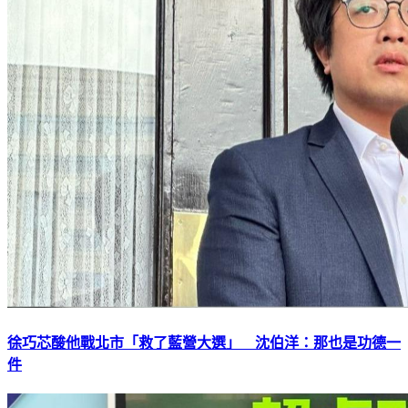
徐巧芯酸他戰北市「救了藍營大選」 沈伯洋：那也是功德一
件