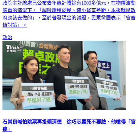
政院主計總處已公布去年歲計賸餘有1000多億元，在物價波動
嚴重的情況下，「超徵還稅於民、縮小貧富差距，本來就是政
府應該去做的」，至於普發現金的議題，民眾黨團表示「會審
慎討論」。
政治
石崇良喊怕跳票再投賴清德 徐巧芯轟死不要臉、他嗆得「官
癌」