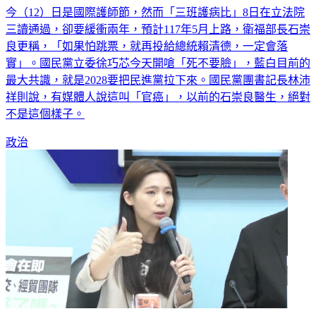
今（12）日是國際護師節，然而「三班護病比」8日在立法院
三讀通過，卻要緩衝兩年，預計117年5月上路，衛福部長石崇
良更稱，「如果怕跳票，就再投給總統賴清德，一定會落
實」。國民黨立委徐巧芯今天開嗆「死不要臉」，藍白目前的
最大共識，就是2028要把民進黨拉下來。國民黨團書記長林沛
祥則說，有媒體人說這叫「官癌」，以前的石崇良醫生，絕對
不是這個樣子。
政治