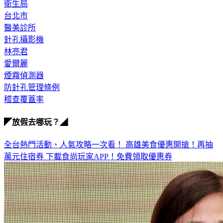
衛生局
台北市
醫美診所
針孔攝影機
林亮君
愛爾麗
煙霧偵測器
防針孔管理條例
稽查覆蓋率
◤放假去哪玩？◢
全台熱門活動、人氣攻略一次看！
高雄美食優惠開搶！再抽
萬元住宿券
下載食尚玩家APP！免費領取優惠券