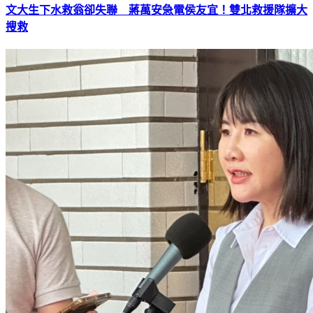
文大生下水救翁卻失聯 蔣萬安急電侯友宜！雙北救援隊擴大
搜救