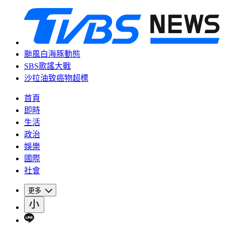
颱風白海豚動態
SBS歌謠大戰
沙拉油致癌物超標
首頁
即時
生活
政治
娛樂
國際
社會
更多