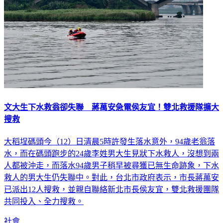
文大生下水救翁卻失聯 蔣萬安急電侯友宜！雙北救援隊擴大
搜救
大稻埕碼頭今（12）日清晨5時許發生落水意外，94歲老翁落
水，而在碼頭跑步的24歲李姓男大生見狀下水救人，沒想到兩
人都被沖走，而落水94歲男子稍早被尋獲已無生命跡象，下水
救人的男大生仍失聯中。對此，台北市政府表示，市長蔣萬安
已派出12人搜救，並親自聯絡新北市長侯友宜，雙北救援團隊
共同投入、全力搜救。
社會