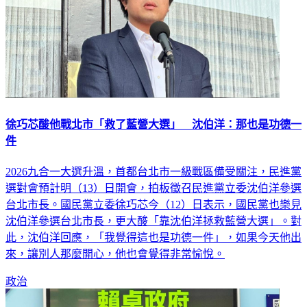
徐巧芯酸他戰北市「救了藍營大選」 沈伯洋：那也是功德一
件
2026九合一大選升溫，首都台北市一級戰區備受關注，民進黨
選對會預計明（13）日開會，拍板徵召民進黨立委沈伯洋參選
台北市長。國民黨立委徐巧芯今（12）日表示，國民黨也樂見
沈伯洋參選台北市長，更大酸「靠沈伯洋拯救藍營大選」。對
此，沈伯洋回應，「我覺得這也是功德一件」，如果今天他出
來，讓別人那麼開心，他也會覺得非常愉悅。
政治