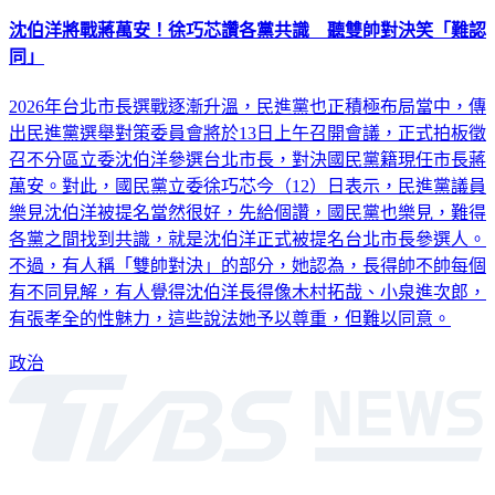
沈伯洋將戰蔣萬安！徐巧芯讚各黨共識 聽雙帥對決笑「難認
同」
2026年台北市長選戰逐漸升溫，民進黨也正積極布局當中，傳
出民進黨選舉對策委員會將於13日上午召開會議，正式拍板徵
召不分區立委沈伯洋參選台北市長，對決國民黨籍現任市長蔣
萬安。對此，國民黨立委徐巧芯今（12）日表示，民進黨議員
樂見沈伯洋被提名當然很好，先給個讚，國民黨也樂見，難得
各黨之間找到共識，就是沈伯洋正式被提名台北市長參選人。
不過，有人稱「雙帥對決」的部分，她認為，長得帥不帥每個
有不同見解，有人覺得沈伯洋長得像木村拓哉、小泉進次郎，
有張孝全的性魅力，這些說法她予以尊重，但難以同意。
政治