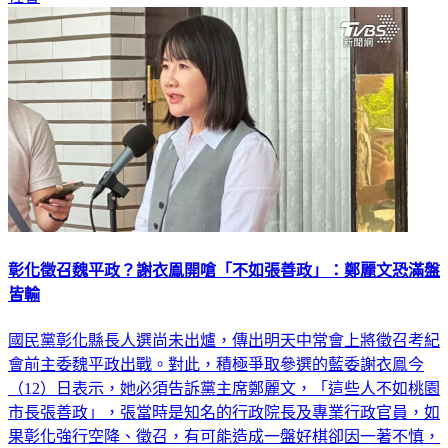
彰化徵召魏平政？謝衣鳯開嗆「不如張善政」：鄭麗文恐滿盤
皆輸
國民黨彰化縣長人選尚未出爐，傳出明天中常會上將徵召考紀
會前主委魏平政出戰。對此，積極爭取參選的藍委謝衣鳯今
（12）日表示，她必須告訴黨主席鄭麗文，「這些人不如桃園
市長張善政」，張當時是知名的行政院長及專業行政官員，如
果彰化強行空降、徵召，有可能造成一盤好棋卻因一著不慎，