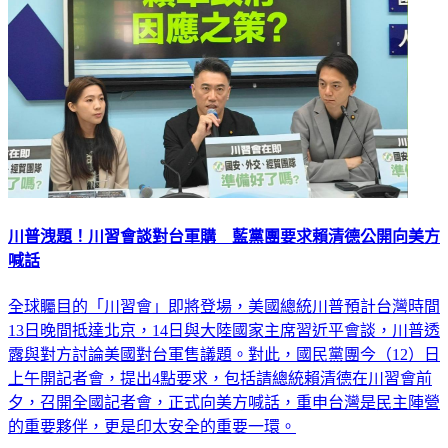
川普洩題！川習會談對台軍購 藍黨團要求賴清德公開向美方
喊話
全球矚目的「川習會」即將登場，美國總統川普預計台灣時間
13日晚間抵達北京，14日與大陸國家主席習近平會談，川普透
露與對方討論美國對台軍售議題。對此，國民黨團今（12）日
上午開記者會，提出4點要求，包括請總統賴清德在川習會前
夕，召開全國記者會，正式向美方喊話，重申台灣是民主陣營
的重要夥伴，更是印太安全的重要一環。