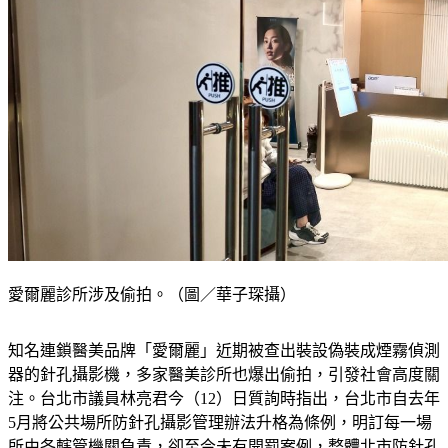
愛爾麗診所涉及偷拍。（圖／華子琛攝）
知名連鎖醫美品牌「愛爾麗」近期被查出裝設偽裝成煙霧偵測
器的針孔攝影機，多家醫美診所也爆出偷拍，引發社會高度關
注。台北市議員林亮君今（12）日質詢時指出，台北市自去年
5月將公共場所防針孔攝影管理辦法升格為條例，明訂每一場
所由各轄管機關負責，卻至今未有開罰案例，整體北市防針孔