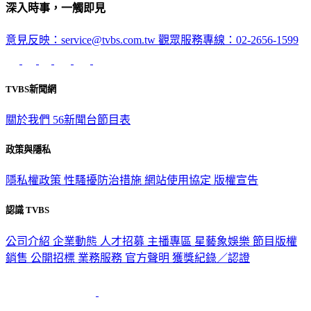
深入時事，一觸即見
意見反映：service@tvbs.com.tw
觀眾服務專線：02-2656-1599
TVBS新聞網
關於我們
56新聞台節目表
政策與隱私
隱私權政策
性騷擾防治措施
網站使用協定
版權宣告
認識 TVBS
公司介紹
企業動態
人才招募
主播專區
星藝象娛樂
節目版權
銷售
公開招標
業務服務
官方聲明
獲獎紀錄／認證