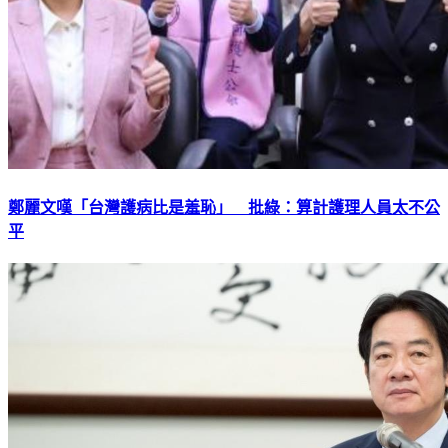
鄭麗文嘆「台灣護病比是羞恥」 批綠：算計護理人員太不公
平