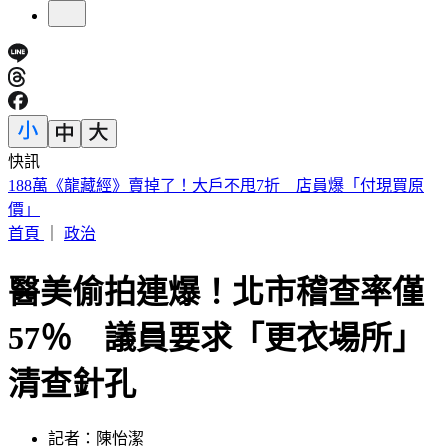
快訊
遠見天下創辦人高希均90歲辭世！「長壽5秘訣」曝 醫生也
認同
首頁
｜
政治
醫美偷拍連爆！北市稽查率僅
57％ 議員要求「更衣場所」
清查針孔
記者：陳怡潔