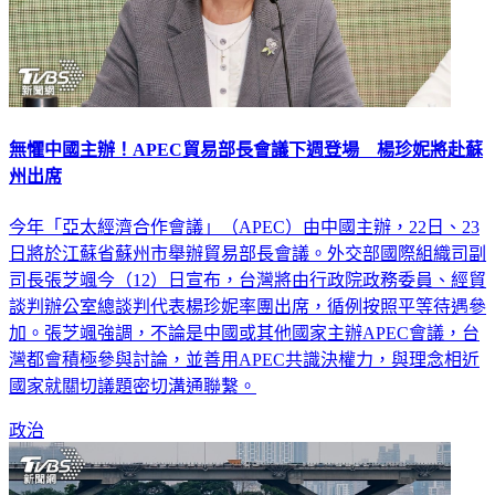
無懼中國主辦！APEC貿易部長會議下週登場 楊珍妮將赴蘇
州出席
今年「亞太經濟合作會議」（APEC）由中國主辦，22日、23
日將於江蘇省蘇州市舉辦貿易部長會議。外交部國際組織司副
司長張芝颯今（12）日宣布，台灣將由行政院政務委員、經貿
談判辦公室總談判代表楊珍妮率團出席，循例按照平等待遇參
加。張芝颯強調，不論是中國或其他國家主辦APEC會議，台
灣都會積極參與討論，並善用APEC共識決權力，與理念相近
國家就關切議題密切溝通聯繫。
政治