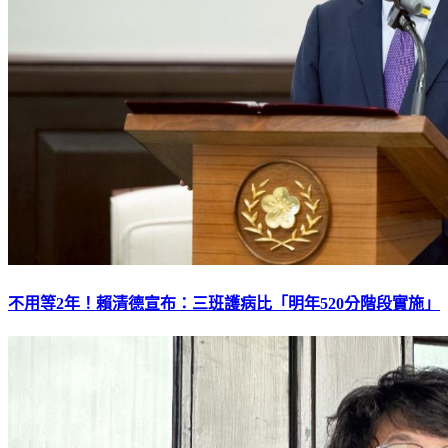
不用等2年！賴清德宣布：三班護病比「明年520分階段實施」