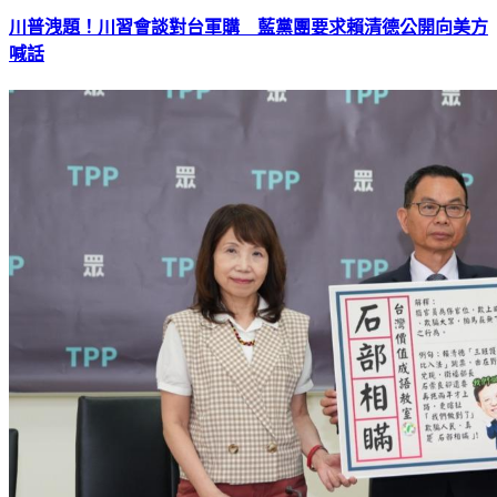
川普洩題！川習會談對台軍購 藍黨團要求賴清德公開向美方
喊話