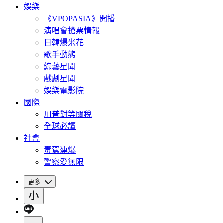
娛樂
《VPOPASIA》開播
演唱會搶票情報
日韓爆米花
歌手動態
綜藝星聞
戲劇星聞
娛樂電影院
國際
川普對等關稅
全球必讀
社會
毒駕連爆
警察愛無限
更多