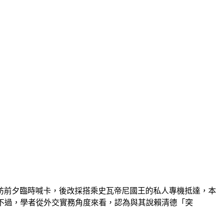
出訪前夕臨時喊卡，後改採搭乘史瓦帝尼國王的私人專機抵達，本
功出訪，不過，學者從外交實務角度來看，認為與其說賴清德「突