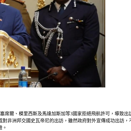
洲塞席爾、模里西斯及馬達加斯加等3國家拒絕飛航許可，導致
ounce）方式完成對非洲邦交國史瓦帝尼的出訪，雖然政府對外宣傳成
驗。