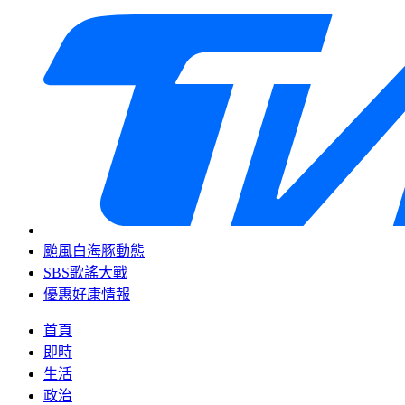
颱風白海豚動態
SBS歌謠大戰
優惠好康情報
首頁
即時
生活
政治