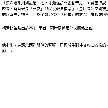
「這次幾乎用到最後一招，才勉強訪問史瓦帝尼」，黃奎博說
題是，有時候是「死當」那就沒辦法補考了，意思是邦交國被
的狀況需要補考了，以後如果還有「死當」的狀況，看起來國
賴清德差點出訪不了  學者：兩岸關係是外交關係上位
他指出，這顯示兩岸關係的緊張，已經衍生到外交各式各樣的
的」。