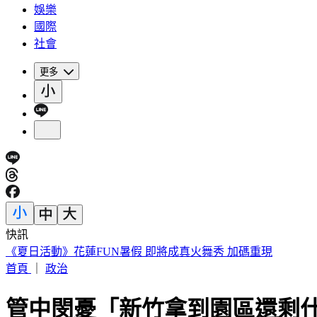
娛樂
國際
社會
更多
快訊
188萬《龍藏經》賣掉了！大戶不甩7折 店員爆「付現買原價
首頁
｜
政治
管中閔憂「新竹拿到園區還剩