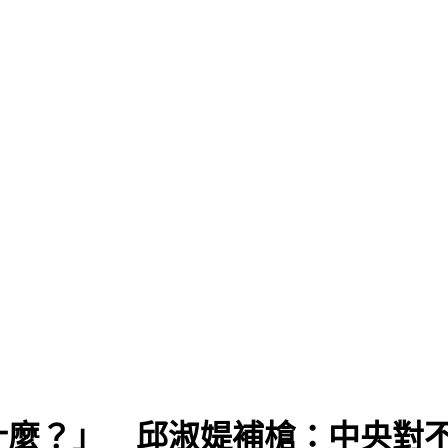
」
什麼？」 邱淑媞補槍：中央對