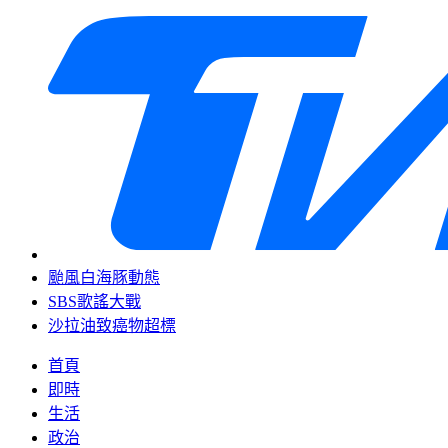
颱風白海豚動態
SBS歌謠大戰
沙拉油致癌物超標
首頁
即時
生活
政治