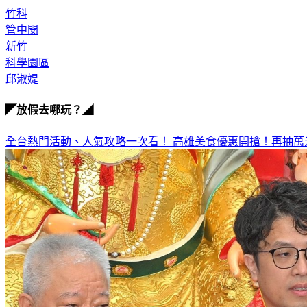
竹科
管中閔
新竹
科學園區
邱淑媞
◤放假去哪玩？◢
全台熱門活動、人氣攻略一次看！
高雄美食優惠開搶！再抽萬