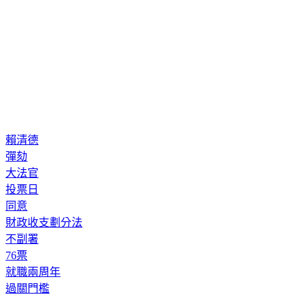
賴清德
彈劾
大法官
投票日
同意
財政收支劃分法
不副署
76票
就職兩周年
過關門檻