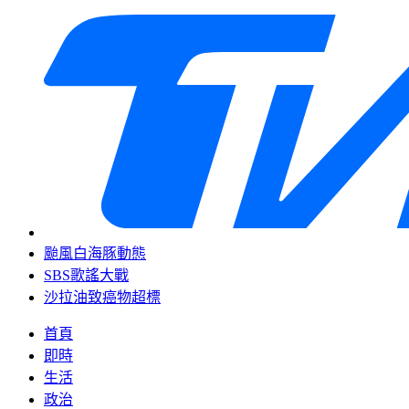
颱風白海豚動態
SBS歌謠大戰
沙拉油致癌物超標
首頁
即時
生活
政治