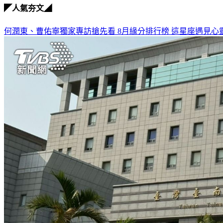
◤人氣夯文◢
何潤東、曹佑寧獨家專訪搶先看
8月緣分排行榜 這星座遇見心