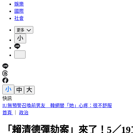
娛樂
國際
社會
更多
快訊
快訊／財神爺不在家 威力彩頭獎、二獎雙槓龜
首頁
｜
政治
「賴清德彈劾案」來了！5／1