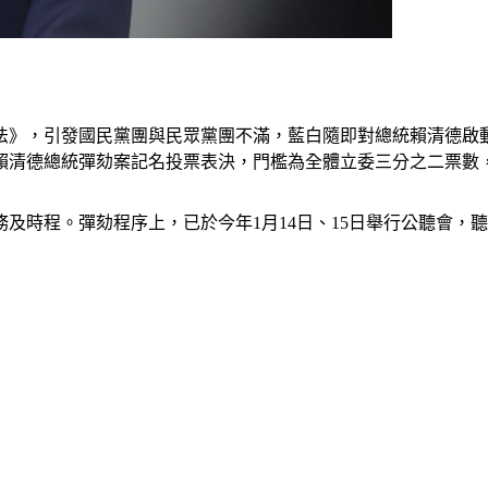
分法》，引發國民黨團與民眾黨團不滿，藍白隨即對總統賴清德啟
進行賴清德總統彈劾案記名投票表決，門檻為全體立委三分之二票數
務及時程。彈劾程序上，已於今年1月14日、15日舉行公聽會，聽