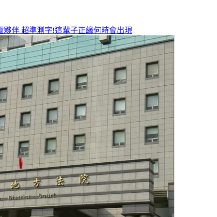
靈夥伴
超準測字!這輩子正緣何時會出現