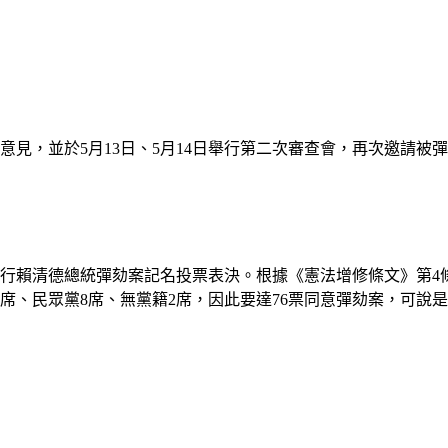
意見，並於5月13日、5月14日舉行第二次審查會，再次邀請被
，進行賴清德總統彈劾案記名投票表決。根據《憲法增修條文》第4
2席、民眾黨8席、無黨籍2席，因此要達76票同意彈劾案，可說