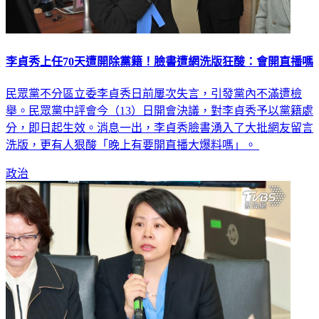
李貞秀上任70天遭開除黨籍！臉書遭網洗版狂酸：會開直播嗎
民眾黨不分區立委李貞秀日前屢次失言，引發黨內不滿遭檢
舉。民眾黨中評會今（13）日開會決議，對李貞秀予以黨籍處
分，即日起生效。消息一出，李貞秀臉書湧入了大批網友留言
洗版，更有人狠酸「晚上有要開直播大爆料嗎」。
政治