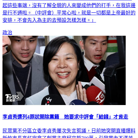
起這些事端，沒有了解全貌的人來變成他們的打手，在我這邊
是行不通啦。（中評會）平常心啦，就是一切都是上帝最好的
安排，不會先入為主的去預設怎樣怎樣。」
政治
李貞秀遭列4罪狀開除黨籍 她要求中評會「給錢」才肯走
民眾黨不分區立委李貞秀屢次失言惹議，日前她突開直播爆料