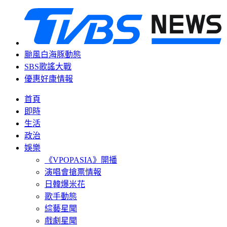
颱風白海豚動態
SBS歌謠大戰
優惠好康情報
首頁
即時
生活
政治
娛樂
《VPOPASIA》開播
演唱會搶票情報
日韓爆米花
歌手動態
綜藝星聞
戲劇星聞