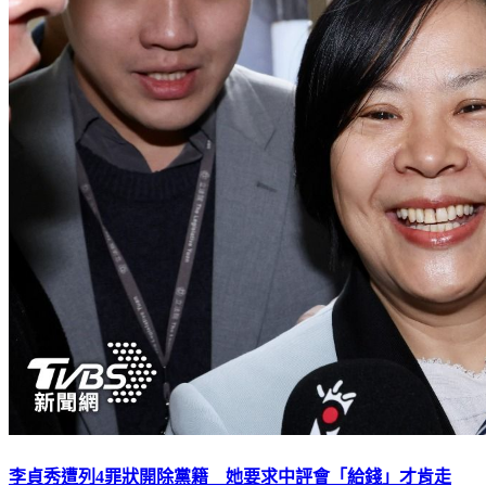
李貞秀遭列4罪狀開除黨籍 她要求中評會「給錢」才肯走