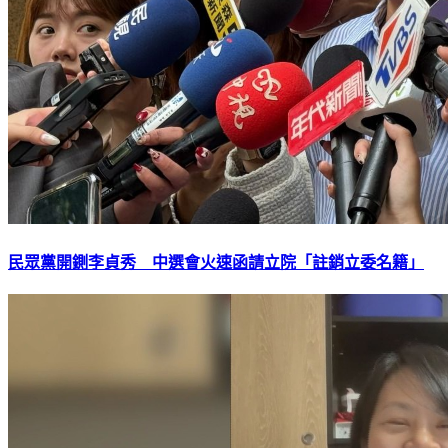
民眾黨開鍘李貞秀 中選會火速函請立院「註銷立委名籍」