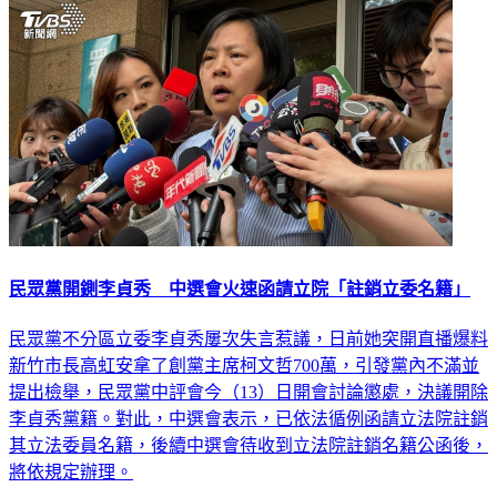
民眾黨開鍘李貞秀 中選會火速函請立院「註銷立委名籍」
民眾黨不分區立委李貞秀屢次失言惹議，日前她突開直播爆料
新竹市長高虹安拿了創黨主席柯文哲700萬，引發黨內不滿並
提出檢舉，民眾黨中評會今（13）日開會討論懲處，決議開除
李貞秀黨籍。對此，中選會表示，已依法循例函請立法院註銷
其立法委員名籍，後續中選會待收到立法院註銷名籍公函後，
將依規定辦理。