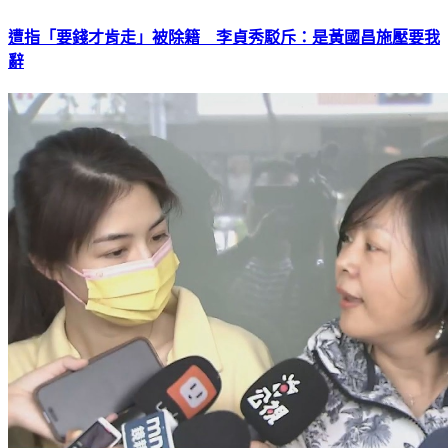
遭指「要錢才肯走」被除籍 李貞秀駁斥：是黃國昌施壓要我
辭