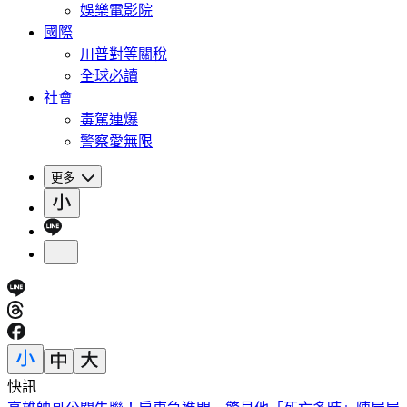
娛樂電影院
國際
川普對等關稅
全球必讀
社會
毒駕連爆
警察愛無限
更多
快訊