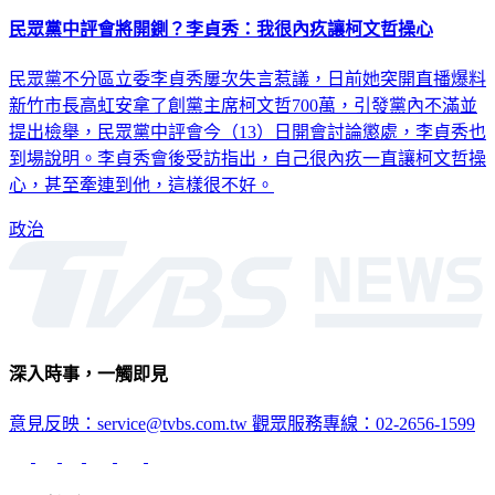
民眾黨中評會將開鍘？李貞秀：我很內疚讓柯文哲操心
民眾黨不分區立委李貞秀屢次失言惹議，日前她突開直播爆料
新竹市長高虹安拿了創黨主席柯文哲700萬，引發黨內不滿並
提出檢舉，民眾黨中評會今（13）日開會討論懲處，李貞秀也
到場說明。李貞秀會後受訪指出，自己很內疚一直讓柯文哲操
心，甚至牽連到他，這樣很不好。
政治
深入時事，一觸即見
意見反映：service@tvbs.com.tw
觀眾服務專線：02-2656-1599