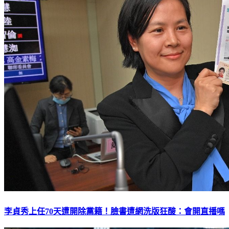
李貞秀上任70天遭開除黨籍！臉書遭網洗版狂酸：會開直播嗎