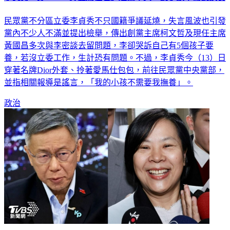
民眾黨不分區立委李貞秀不只國籍爭議延燒，失言風波也引發
黨內不少人不滿並提出檢舉，傳出創黨主席柯文哲及現任主席
黃國昌多次與李密談去留問題，李卻哭訴自己有5個孩子要
養，若沒立委工作，生計恐有問題。不過，李貞秀今（13）日
穿著名牌Dior外套、拎著愛馬仕包包，前往民眾黨中央黨部，
並指相關報導是謠言，「我的小孩不需要我撫養」。
政治