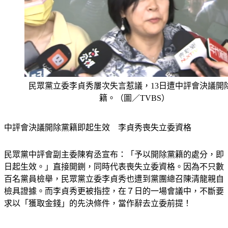
民眾黨立委李貞秀屢次失言惹議，13日遭中評會決議開
籍。（圖／TVBS）
中評會決議開除黨籍即起生效　李貞秀喪失立委資格
民眾黨中評會副主委陳宥丞宣布：「予以開除黨籍的處分，即
日起生效。」直接開鍘，同時代表喪失立委資格。因為不只數
百名黨員檢舉，民眾黨立委李貞秀也遭到黨團總召陳清龍親自
檢具證據。而李貞秀更被指控，在７日的一場會議中，不斷要
求以「獲取金錢」的先決條件，當作辭去立委前提！