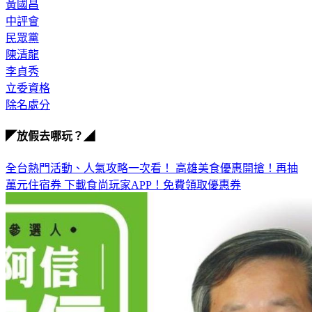
黃國昌
中評會
民眾黨
陳清龍
李貞秀
立委資格
除名處分
◤放假去哪玩？◢
全台熱門活動、人氣攻略一次看！
高雄美食優惠開搶！再抽
萬元住宿券
下載食尚玩家APP！免費領取優惠券