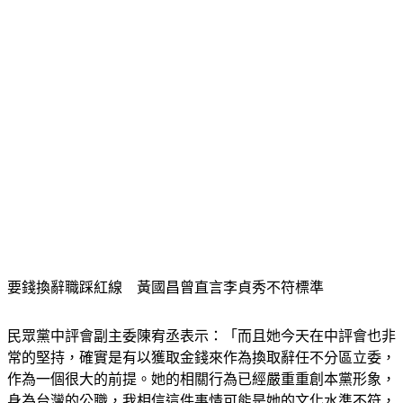
要錢換辭職踩紅線　黃國昌曾直言李貞秀不符標準
民眾黨中評會副主委陳宥丞表示：「而且她今天在中評會也非
常的堅持，確實是有以獲取金錢來作為換取辭任不分區立委，
作為一個很大的前提。她的相關行為已經嚴重重創本黨形象，
身為台灣的公職，我相信這件事情可能是她的文化水準不符，