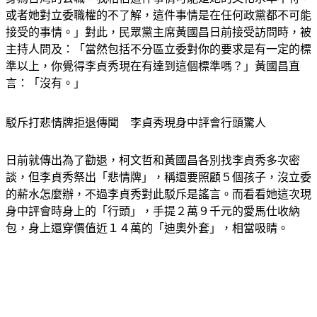
或者她對立委職權的不了解，這件事情是在任何政黨都不可能
接受的事情。」對此，民眾黨主席黃國昌日前接受訪問時，被
主持人問及：「當然包括不分區立委對你的要求是有一定的標
準以上，你覺得李貞秀現在有達到這個標準嗎？」黃國昌直
言：「沒有。」
駁斥打悲情牌拒退傳聞　李貞秀現身中評會行頭驚人
日前就傳出為了勸退，柯文哲和黃國昌各別找李貞秀多次密
談，但李貞秀祭出「悲情牌」，稱還要照顧５個孩子，沒立委
的薪水怎麼辦，不過李貞秀對此駁斥是謠言。而看看她這次現
身中評會時身上的「行頭」，手提２萬９千元的愛馬仕收納
包，身上還穿價值近１４萬的「迪奧外套」，相當吸睛。