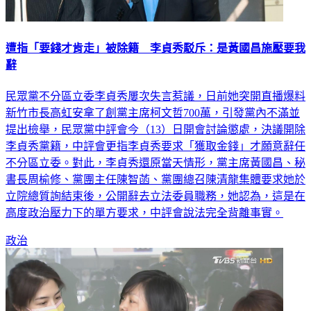
遭指「要錢才肯走」被除籍 李貞秀駁斥：是黃國昌施壓要我
辭
民眾黨不分區立委李貞秀屢次失言惹議，日前她突開直播爆料
新竹市長高虹安拿了創黨主席柯文哲700萬，引發黨內不滿並
提出檢舉，民眾黨中評會今（13）日開會討論懲處，決議開除
李貞秀黨籍，中評會更指李貞秀要求「獲取金錢」才願意辭任
不分區立委。對此，李貞秀還原當天情形，黨主席黃國昌、秘
書長周榆修、黨團主任陳智菡、黨團總召陳清龍集體要求她於
立院總質詢結束後，公開辭去立法委員職務，她認為，這是在
高度政治壓力下的單方要求，中評會說法完全背離事實。
政治