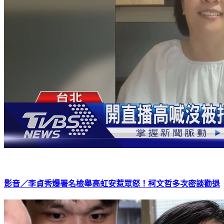
影音／李貞秀爆署名檢舉高虹安惹眾怒！柯文哲多次密談勸退