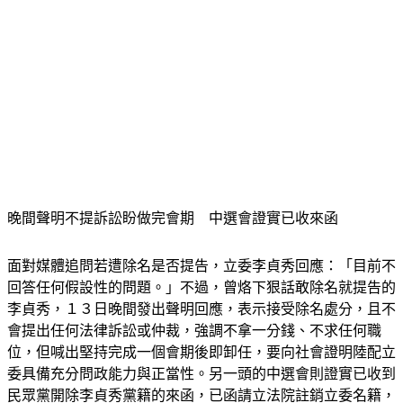
晚間聲明不提訴訟盼做完會期　中選會證實已收來函
面對媒體追問若遭除名是否提告，立委李貞秀回應：「目前不
回答任何假設性的問題。」不過，曾烙下狠話敢除名就提告的
李貞秀，１３日晚間發出聲明回應，表示接受除名處分，且不
會提出任何法律訴訟或仲裁，強調不拿一分錢、不求任何職
位，但喊出堅持完成一個會期後即卸任，要向社會證明陸配立
委具備充分問政能力與正當性。另一頭的中選會則證實已收到
民眾黨開除李貞秀黨籍的來函，已函請立法院註銷立委名籍，