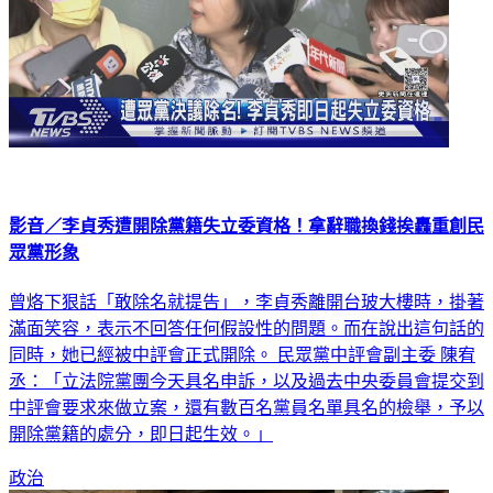
影音／李貞秀遭開除黨籍失立委資格！拿辭職換錢挨轟重創民
眾黨形象
曾烙下狠話「敢除名就提告」，李貞秀離開台玻大樓時，掛著
滿面笑容，表示不回答任何假設性的問題。而在說出這句話的
同時，她已經被中評會正式開除。 民眾黨中評會副主委 陳宥
丞：「立法院黨團今天具名申訴，以及過去中央委員會提交到
中評會要求來做立案，還有數百名黨員名單具名的檢舉，予以
開除黨籍的處分，即日起生效。」
政治