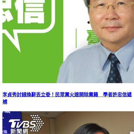
李貞秀討錢換辭丟立委！民眾黨火速開除黨籍 學者許忠信遞
補