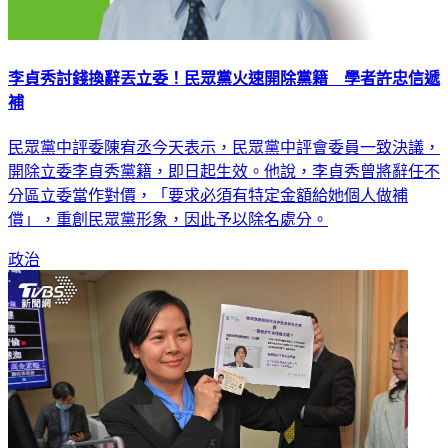
李貞秀討錢換辭丟立委！民眾黨火速開除黨籍 學者許忠信遞
補
民眾黨中評委陳宥丞今天表示，民眾黨中評會委員一致決議，
開除立委李貞秀黨籍，即日起生效。他說，李貞秀曾將辭任不
分區立委當作對價，「要求必須有特定金額給她個人做補
償」，重創民眾黨形象，因此予以除名處分。
政治