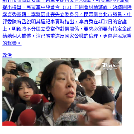
新竹市長高虹安拿了創黨主席柯文哲700萬，引發黨內不滿並
提出檢舉，民眾黨中評會今（13）日開會討論懲處，決議開除
李貞秀黨籍，李將因此喪失立委身分。民眾黨台北市議員、中
評委陳宥丞說明其違紀事實時指出，李貞秀在4月7日的會議
上，明確將不分區立委當作對價關係，要求必須要有特定金額
給她個人補償，這已嚴重違反國家公職的倫理，更傷害民眾黨
的聲譽。
政治