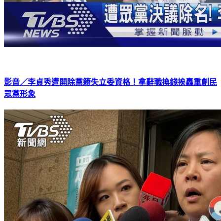
影音／李貞秀遭開除黨籍失立委資格！拿辭職換錢挨轟重創民
眾黨形象