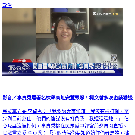
政治
影音／李貞秀爆署名檢舉高虹安惹眾怒！柯文哲多次密談勸退
民眾黨立委 李貞秀：「我要讓大家知道，我沒有被打倒，至
少到目前為止，他們的陰謀沒有打倒我，我還穩穩地。」 信
心喊話沒被打倒，李貞秀挑在民眾黨中評會前夕再開直播。
民眾黨立委 李貞秀：「這個時候你要知道始作俑者是誰，挑