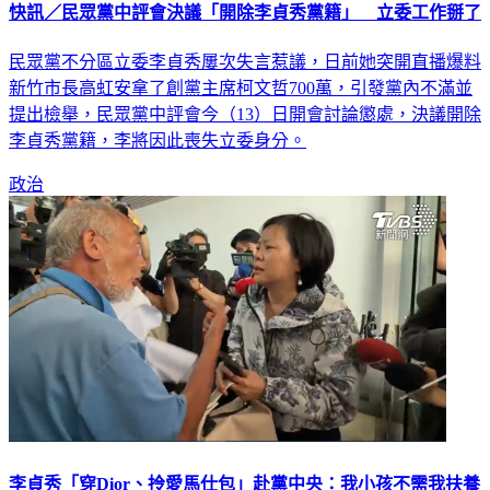
快訊／民眾黨中評會決議「開除李貞秀黨籍」 立委工作掰了
民眾黨不分區立委李貞秀屢次失言惹議，日前她突開直播爆料
新竹市長高虹安拿了創黨主席柯文哲700萬，引發黨內不滿並
提出檢舉，民眾黨中評會今（13）日開會討論懲處，決議開除
李貞秀黨籍，李將因此喪失立委身分。
政治
李貞秀「穿Dior、拎愛馬仕包」赴黨中央：我小孩不需我扶養