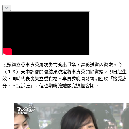
民眾黨立委李貞秀屢次失言惹出爭議，遭移送黨內懲處。今
（１３）天中評會開會結果決定將李貞秀開除黨籍，即日起生
效，同時代表喪失立委資格。李貞秀晚間發聲明回應「接受處
分、不提訴訟」，但也期盼讓她做完這個會期。