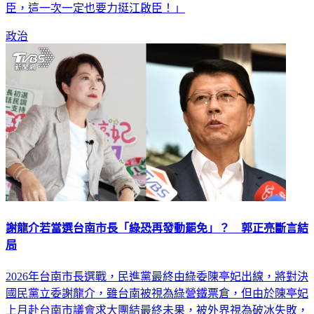
臣，這一次一定也要力挺江啟臣！」
政治
謝龍介若當選台南市長「綠恐再發動罷免」？ 郭正亮斷言結
局
2026年台南市長選戰，民進黨最終由綠委陳亭妃出線，將對決
國民黨立委謝龍介，雖台南被視為綠營鐵票倉，但由於陳亭妃
上月赴台南市議會求大團結最終未果，被外界視為破冰失敗，