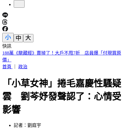
快訊
遠見天下創辦人高希均90歲辭世！「長壽5秘訣」曝 醫生也
認同
首頁
｜
政治
「小草女神」捲毛嘉慶性騷疑
雲 劉芩妤發聲認了：心情受
影響
記者：劉庭宇