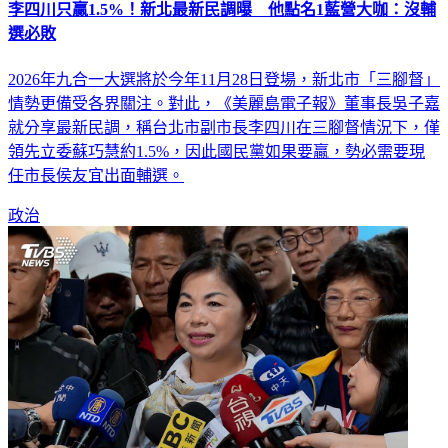
李四川只贏1.5%！新北最新民調曝 他點名1藍營大咖：沒輔
選必敗
2026年九合一大選將於今年11月28日登場，新北市「三腳督」
情勢更備受各界關注。對此，《美麗島電子報》董事長吳子嘉
就分享最新民調，稱台北市副市長李四川在三腳督情況下，僅
領先立委蘇巧慧約1.5%，因此國民黨如果要贏，勢必需要現
任市長侯友宜出面輔選。
政治