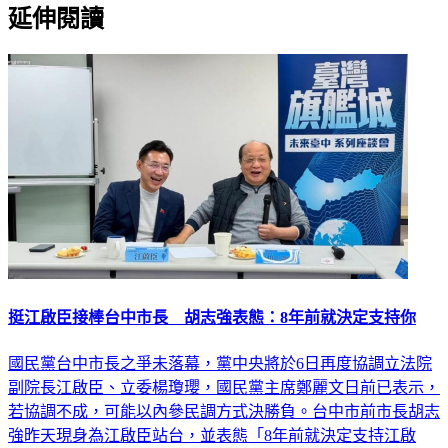
延伸閱讀
挺江啟臣接棒台中市長 胡志強表態：8年前就決定支持你
國民黨台中市長之爭未落幕，黨中央將於6日再度協調立法院
副院長江啟臣、立委楊瓊瓔，國民黨主席鄭麗文日前已表示，
若協調不成，可能以內參民調方式決勝負。台中市前市長胡志
強昨天現身為江啟臣站台，並表態「8年前就決定支持江啟