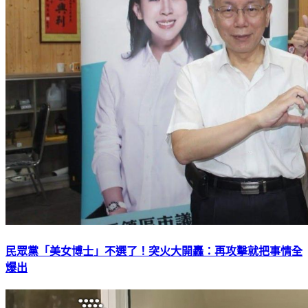
民眾黨「美女博士」不選了！突火大開轟：再攻擊就把事情全
爆出