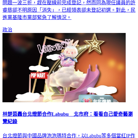
問題一波三折，趕在壓線前完成登記，然而同為現任議員的許
睿慈卻不明原因「消失」，已經領表卻未登記初選。對此，民
進黨基隆市黨部緊急了解情況。
政治
林楚茵轟台北燈節合作Labubu 北市府：看看自己愛奇藝瀏
覽紀錄
台北燈節與中國品牌泡泡瑪特合作，以Labubu等多個當紅IP作