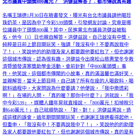
北市議員中頭獎800萬元？ 洪健益解答了：都市傳說真有趣
名嘴王瑞德1月30日在臉書發文，曝光有台北市議員請他喝珍
珠奶茶，是因為中了今彩539頭獎，引發網友討論，究竟是哪
位議員中了頭獎800萬？其中，民進黨北市議員洪健益被點
名，他今（1）日也親自解答。洪健益說，自己並沒有中獎，
純粹是日前上節目開玩笑，強調「我沒有中！不要再說我中
了！」，笑說他的的助理及家人都要跟他要紅包了，但也謝謝
這個城市傳說，認為很有趣。洪健益今出席松山慈惠堂冬令救
濟暨頒發清寒獎助學金活動，會前針對「中800萬頭獎」事
件，他笑說，這個都市傳聞的小故事，真的滿溫馨也滿好笑，
並親解答，當天上節目時，自己請了所有在座的人喝飲料，喝
飲料過程中，大家問說為什麼要請？他便說，「我中樂透彩
啊！」在場的人問，「真的喔？那你中什麼？」洪就說，「我
中今彩539」，媒體人鍾年晃就直接說，「800萬元！扣掉稅只
剩640萬元！」自己就順勢說，「對、對！」洪健益憲說，造
成這樣的誤會，過年期間開開玩笑，也謝謝王瑞德看得起他，
但重申，「我沒有中！不要再說我中了！」，笑說他的的助理
及家人都要跟他要紅包了，但也謝謝這個城市傳說，真的是有