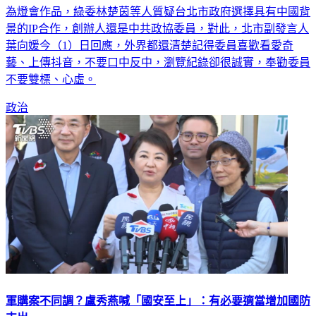
為燈會作品，綠委林楚茵等人質疑台北市政府選擇具有中國背
景的IP合作，創辦人還是中共政協委員，對此，北市副發言人
葉向媛今（1）日回應，外界都還清楚記得委員喜歡看愛奇
藝、上傳抖音，不要口中反中，瀏覽紀錄卻很誠實，奉勸委員
不要雙標、心虛。
政治
軍購案不同調？盧秀燕喊「國安至上」：有必要適當增加國防