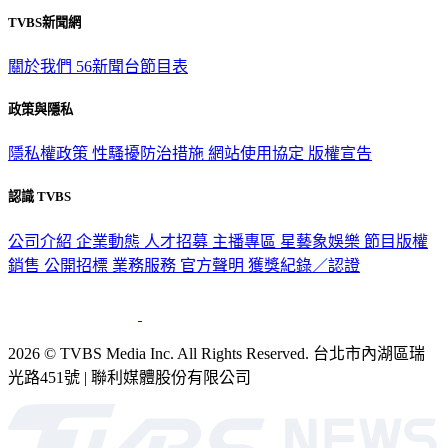
TVBS新聞網
關於我們
56新聞台節目表
政策與隱私
隱私權政策
性騷擾防治措施
網站使用協定
版權宣告
認識 TVBS
公司介紹
企業動態
人才招募
主播專區
星藝象娛樂
節目版權
銷售
公開招標
業務服務
官方聲明
獲獎紀錄／認證
2026 © TVBS Media Inc. All Rights Reserved. 台北市內湖區瑞
光路451號 | 聯利媒體股份有限公司