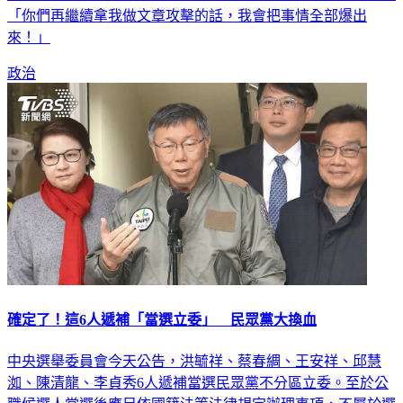
「你們再繼續拿我做文章攻擊的話，我會把事情全部爆出
來！」
政治
確定了！這6人遞補「當選立委」 民眾黨大換血
中央選舉委員會今天公告，洪毓祥、蔡春綢、王安祥、邱慧
洳、陳清龍、李貞秀6人遞補當選民眾黨不分區立委。至於公