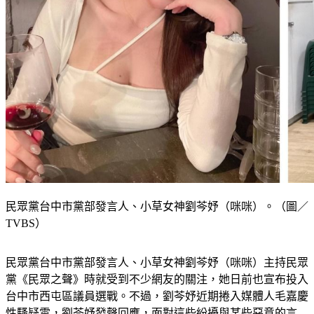
民眾黨台中市黨部發言人、小草女神劉芩妤（咪咪）。（圖／
TVBS）
民眾黨台中市黨部發言人、小草女神劉芩妤（咪咪）主持民眾
黨《民眾之聲》時就受到不少網友的關注，她日前也宣布投入
台中市西屯區議員選戰。不過，劉芩妤近期捲入媒體人毛嘉慶
性騷疑雲，劉芩妤發聲回應，面對這些紛擾與某些惡意的言