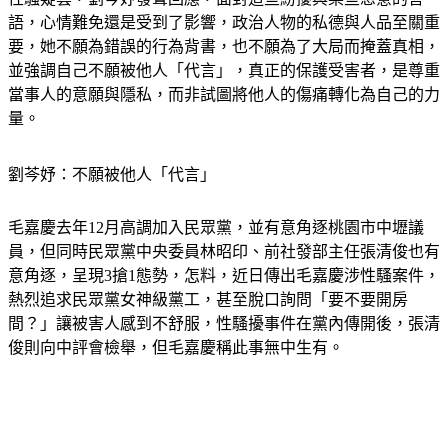
語，心情難免還是受到了影響，政治人物的私德與人品至關重
要，她不願為錯誤的行為背書，也不願為了大局而掩蓋真相，
並強調自己不願被他人「代言」，真正的保護受害者，是尊重
當事人的意願與隱私，而非試圖將他人的傷痛轉化為自己的力
量。
劉芩妤：不願被他人「代言」
毛嘉慶去年12月高調加入民眾黨，並有意角逐桃園市中壢議
員，但同時民眾黨中央委員林昭印、前社發部主任張清俊也有
意角逐，呈現3搶1態勢，怎料，近日傳出毛嘉慶涉性騷案件，
熱烈追求民眾黨女神級黨工，甚至脫口詢問「要不要開房
間？」讓被害人感到不舒服，性騷擾事件在黨內傳開後，張清
俊則向中評會檢舉，但毛嘉慶稱此事無中生有。