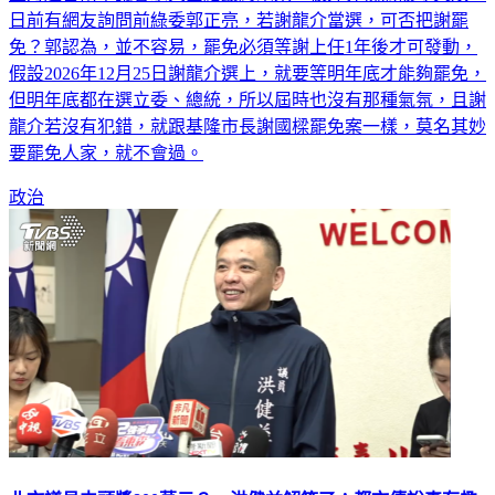
日前有網友詢問前綠委郭正亮，若謝龍介當選，可否把謝罷
免？郭認為，並不容易，罷免必須等謝上任1年後才可發動，
假設2026年12月25日謝龍介選上，就要等明年底才能夠罷免，
但明年底都在選立委、總統，所以屆時也沒有那種氣氛，且謝
龍介若沒有犯錯，就跟基隆市長謝國樑罷免案一樣，莫名其妙
要罷免人家，就不會過。
政治