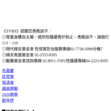
《TVBS》提醒您勇敢說不：
◎尊重身體自主權，遇到性騷擾勇於制止、勇敢說不，請撥打
113、110
◎現代婦女基金會 性侵害防治服務專線02-7728-5098分機7
◎婦女救援基金會 02-2555-8595
◎勵馨基金會諮詢專線 02-8911-5595/性騷擾專線04-2223-9595
毛嘉慶
民眾黨
張清俊
議員選戰
2026選舉
劉芩妤