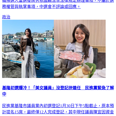
職候選人當選後應另依國籍法等法律規定辦理事項，不屬於選
務權管與執掌事項，中選會不評論或回應。
政治
基隆初選爆冷！「美女議員」沒登記拚連任 民進黨緊急了解
中
民進黨基隆市議員黨內初選登記1月30日下午5點截止，原本預
計提名15席，最終僅12人完成登記，其中現任議員陳宜因資金