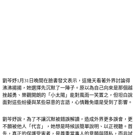
劉芩妤1月31日晚間在臉書發文表示，這幾天看著外界討論得
沸沸揚揚，她選擇先沉默了一陣子。原以為自己向來是那個越
挫越勇、樂觀開朗的「小太陽」能對風雨一笑置之，但坦白說
面對這些紛擾與某些惡意的言語，心情難免還是受到了影響。
劉芩妤說，為了不讓沉默被錯誤解讀，造成外界更多誤會，更
不願被他人「代言」，她想是時候該簡單說明、以正視聽。首
先，真正的保護受害者，是尊重當事人的意願與隱私，而非試