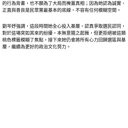
的行為背書，也不願為了大局而掩蓋真相；因為她認為誠實、
正直與善良是民眾黨最基本的底線，不容有任何模糊空間。
劉芩妤強調，這段時間她全心投入基層，認真爭取選民認同，
對於這場突如其來的紛擾，本無意隨之起舞，但更拒絕被這類
桃色標籤模糊了焦點，接下來她仍會將所有心力回歸選區與基
層，繼續為更好的政治文化努力。