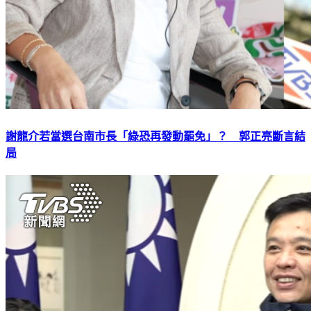
謝龍介若當選台南市長「綠恐再發動罷免」？ 郭正亮斷言結
局