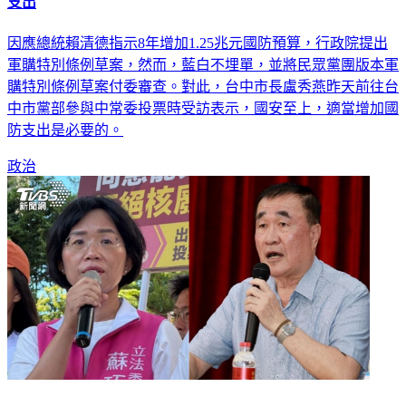
支出
因應總統賴清德指示8年增加1.25兆元國防預算，行政院提出
軍購特別條例草案，然而，藍白不埋單，並將民眾黨團版本軍
購特別條例草案付委審查。對此，台中市長盧秀燕昨天前往台
中市黨部參與中常委投票時受訪表示，國安至上，適當增加國
防支出是必要的。
政治