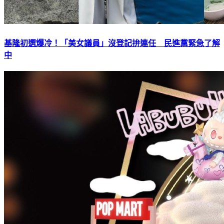
基隆初選爆冷！「美女議員」沒登記拚連任 民進黨緊急了解
中