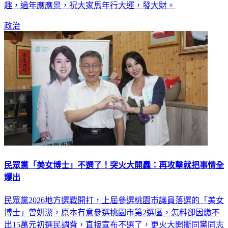
趣，過年應應景，祝大家馬年行大運，發大財。
政治
民眾黨「美女博士」不選了！突火大開轟：再攻擊就把事情全
爆出
民眾黨2026地方選戰開打，上屆參選桃園市議員落選的「美女
博士」曾妍潔，原本有意參選桃園市第2選區，怎料卻因繳不
出15萬元初選民調費，直接宣布不選了，更火大開撕同黨同志