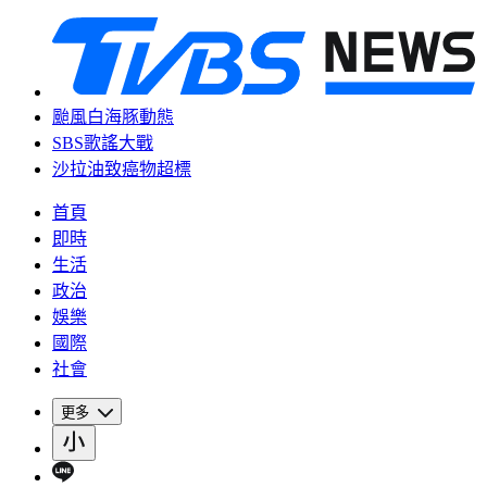
颱風白海豚動態
SBS歌謠大戰
沙拉油致癌物超標
首頁
即時
生活
政治
娛樂
國際
社會
更多