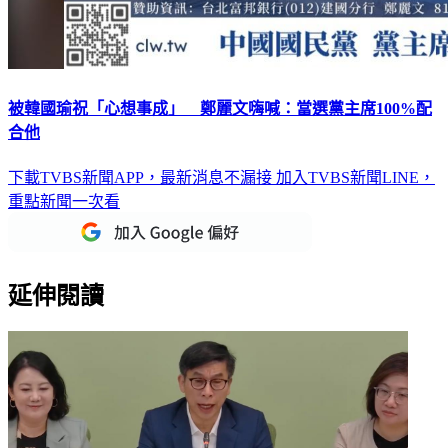
被韓國瑜祝「心想事成」 鄭麗文嗨喊：當選黨主席100%配
合他
下載TVBS新聞APP，最新消息不漏接
加入TVBS新聞LINE，
重點新聞一次看
延伸閱讀