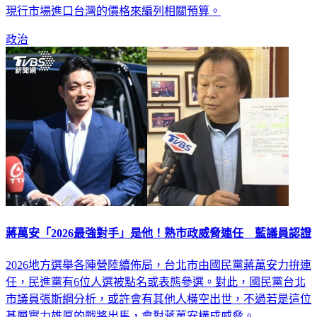
政治
蔣萬安「2026最強對手」是他！熟市政威脅連任 藍議員認證
2026地方選舉各陣營陸續佈局，台北市由國民黨蔣萬安力拚連
任，民進黨有6位人選被點名或表態參選。對此，國民黨台北
市議員張斯綱分析，或許會有其他人橫空出世，不過若是這位
基層實力雄厚的戰將出馬，會對蔣萬安構成威脅。