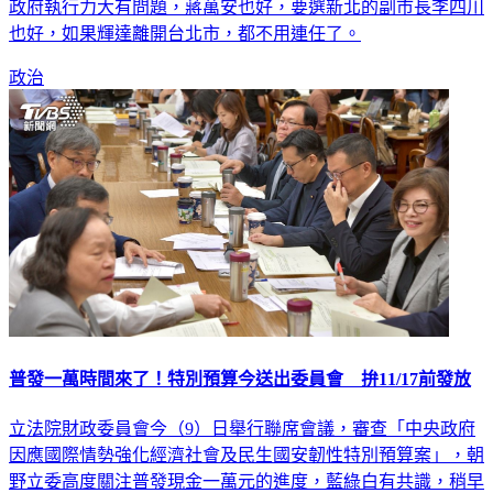
也好，如果輝達離開台北市，都不用連任了。
政治
普發一萬時間來了！特別預算今送出委員會 拚11/17前發放
立法院財政委員會今（9）日舉行聯席會議，審查「中央政府
因應國際情勢強化經濟社會及民生國安韌性特別預算案」，朝
野立委高度關注普發現金一萬元的進度，藍綠白有共識，稍早
預算案初審完畢，順利完成初審，送出委員會，預計可在14日