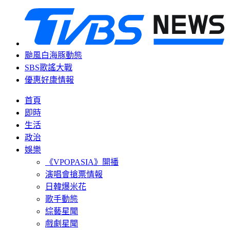
颱風白海豚動態
SBS歌謠大戰
優惠好康情報
首頁
即時
生活
政治
娛樂
《VPOPASIA》開播
演唱會搶票情報
日韓爆米花
歌手動態
綜藝星聞
戲劇星聞