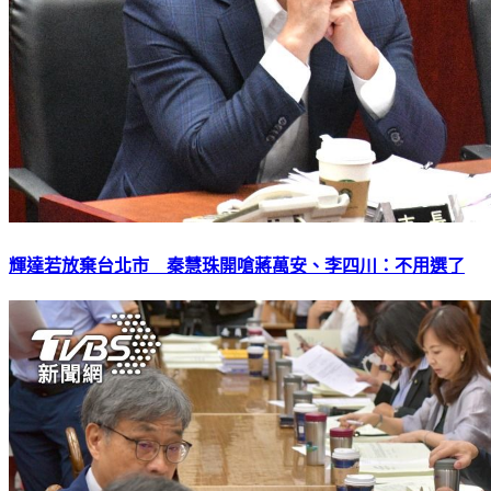
輝達若放棄台北市 秦慧珠開嗆蔣萬安、李四川：不用選了