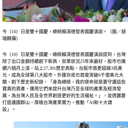
今（10）日是雙十國慶，總統賴清德發表國慶演說。（圖／胡
瑞麒攝）
今（10）日是雙十國慶，總統賴清德發表國慶演說提到，台灣
除了出口金額持續創下新高，就業狀況25年來最好，股市也連
續六個月上漲，站上27,301歷史高點，台股市值更超過3兆美
元，成為全球第八大股市。外匯存底也首度突破6千億美元大
關，創下歷史新紀錄，「身為總統，我的使命就是要守護這些
寶貴的資產，運用它們來提升台灣乃至全球的產業及經濟發
展，為台灣人民及全世界創造更好的生活福祉。」，並透露要
打造護國群山，厚植台灣產業實力，推動「AI新十大建
設」。