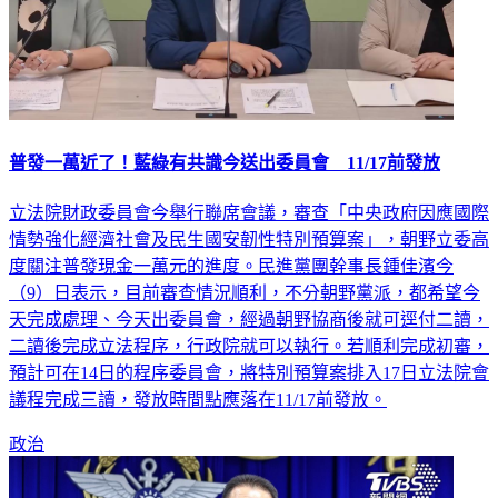
普發一萬近了！藍綠有共識今送出委員會 11/17前發放
立法院財政委員會今舉行聯席會議，審查「中央政府因應國際
情勢強化經濟社會及民生國安韌性特別預算案」，朝野立委高
度關注普發現金一萬元的進度。民進黨團幹事長鍾佳濱今
（9）日表示，目前審查情況順利，不分朝野黨派，都希望今
天完成處理、今天出委員會，經過朝野協商後就可逕付二讀，
二讀後完成立法程序，行政院就可以執行。若順利完成初審，
預計可在14日的程序委員會，將特別預算案排入17日立法院會
議程完成三讀，發放時間點應落在11/17前發放。
政治