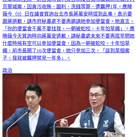
薇今（9）日在議會質詢台北市長蔣萬安時提到此事，表示要
跟蔣道歉，請市府秘書處不要再邀請她參加便當會。她直言，
「你的便當會千萬不要找我，一朝被蛇咬，十年怕草繩」。應
曉薇今天質詢時向蔣萬安道歉，請秘書處未來不要再提早問她
什麼時候有空可以參加便當會，因為一朝被蛇咬，十年怕草
繩，前市長開了16次便當會，她只參加三次，「談到某個案
子，我就被羈押禁見一年多」。
政治