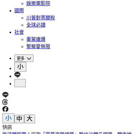
娛樂電影院
國際
川普對等關稅
全球必讀
社會
毒駕連爆
警察愛無限
更多
快訊