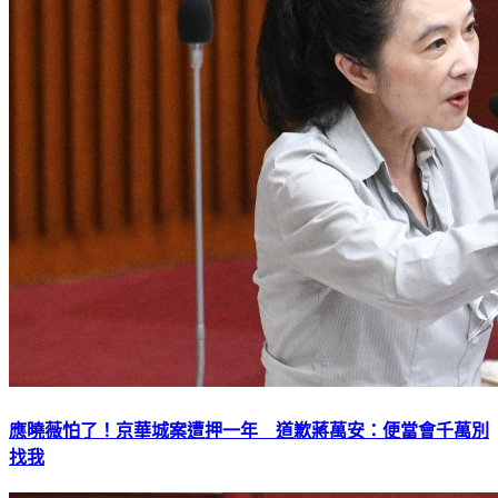
應曉薇怕了！京華城案遭押一年 道歉蔣萬安：便當會千萬別
找我