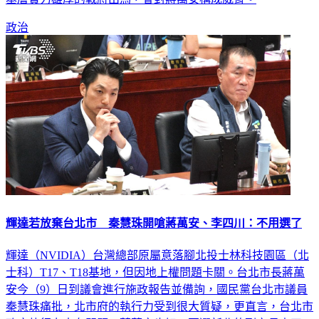
政治
輝達若放棄台北市 秦慧珠開嗆蔣萬安、李四川：不用選了
輝達（NVIDIA）台灣總部原屬意落腳北投士林科技園區（北
士科）T17、T18基地，但因地上權問題卡關。台北市長蔣萬
安今（9）日到議會進行施政報告並備詢，國民黨台北市議員
秦慧珠痛批，北市府的執行力受到很大質疑，更直言，台北市
政府執行力大有問題，蔣萬安也好，要選新北的副市長李四川