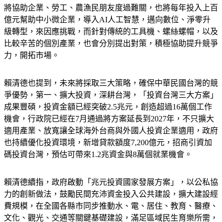
億元幫助中小微企業，導入AI人工智慧，邁向數位、淨零升
級轉型，來因應挑戰，而針對傳統的工具機、螺絲螺帽，以及
比較辛苦的個別產業，也會分別提出對策，積極協助提升競爭
力，開拓市場。
賴清德也提到，未來將採取三大策略，確保中華民國台灣的競
爭優勢，第一、擴大投資，深耕台灣，「投資台灣三大方案」
成果豐碩，投資金額已經突破2.5兆元，創造超過16萬個工作
機會，行政院已經在7月通過將方案延長到2027年，不只擴大
適用產業、放寬讓全球海外台商與外國人投資企業適用，政府
也持續優化投資環境，新增貸款額度7,200億元，招商引資加
碼投資台灣，預估可帶來1.2兆資金與8萬個就業機會。
賴清德續指，政府啟動「兆元投資國家發展方案」，以公私協
力的創新做法，鼓勵民間充沛資金投入公共建設，擴大建設經
費規模，在全國各縣市同步推動水、電、居住、教育、醫療、
文化、觀光、交通等關鍵基礎建設，滿足區域民生育樂所需，
讓產業發展與生活圈相輔相成，達到「均衡台灣」的目標。