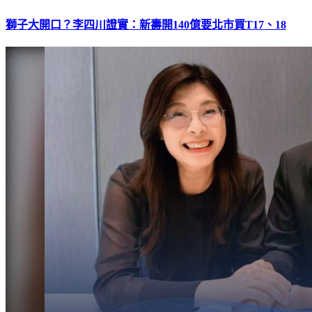
獅子大開口？李四川證實：新壽開140億要北市買T17、18