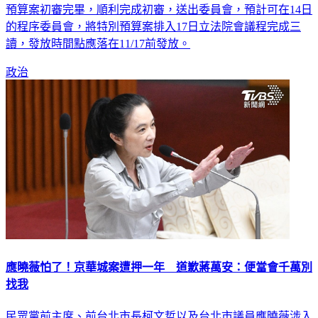
的程序委員會，將特別預算案排入17日立法院會議程完成三
讀，發放時間點應落在11/17前發放。
政治
應曉薇怕了！京華城案遭押一年 道歉蔣萬安：便當會千萬別
找我
民眾黨前主席、前台北市長柯文哲以及台北市議員應曉薇涉入
京華城案，因貪污收賄、圖利、洗錢等罪，遭羈押1年。應曉