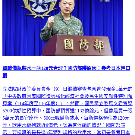
買戰備瓶裝水一瓶120元合理？國防部曝原因：參考日本進口
價
立法院財政等委員會今（9）日繼續審查包含普發現金1萬元的
「中央政府因應國際情勢強化經濟社會及民生國安韌性特別預
算案（114年度至116年度）」。然而，國民黨立委馬文君質疑
5700億韌性預算中，國防部預算達1132億餘元，但像是買一張
5萬元的長官座椅、500cc戰備瓶裝水，每瓶價格預估為120元
等，飲用水編列就近8億元，認為有浮編的情況；國防部表
示，要採購的是長達5年特別規格的飲用水，當初是參考日本
現行市場進口台灣的價格來編列相關預算。