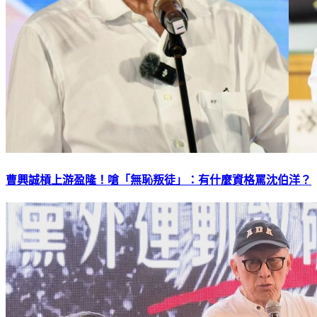
曹興誠槓上游盈隆！嗆「無恥叛徒」：有什麼資格罵沈伯洋？