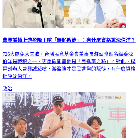
曹興誠槓上游盈隆！嗆「無恥叛徒」：有什麼資格罵沈伯洋？
726大罷免大失敗，台灣民意基金會董事長游盈隆點名綠委沈
伯洋是戰犯之一，更重砲開轟他是「民進黨之恥」。對此，聯
電創辦人曹興誠怒嗆，游盈隆才是民進黨的叛徒，有什麼資格
批評沈伯洋。
政治