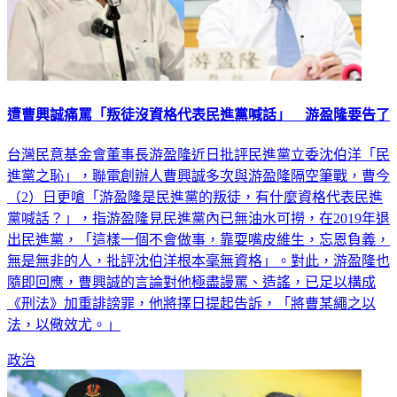
遭曹興誠痛罵「叛徒沒資格代表民進黨喊話」 游盈隆要告了
台灣民意基金會董事長游盈隆近日批評民進黨立委沈伯洋「民
進黨之恥」，聯電創辦人曹興誠多次與游盈隆隔空筆戰，曹今
（2）日更嗆「游盈隆是民進黨的叛徒，有什麼資格代表民進
黨喊話？」，指游盈隆見民進黨內已無油水可撈，在2019年退
出民進黨，「這樣一個不會做事，靠耍嘴皮維生，忘恩負義，
無是無非的人，批評沈伯洋根本毫無資格」。對此，游盈隆也
隨即回應，曹興誠的言論對他極盡謾罵、造謠，已足以構成
《刑法》加重誹謗罪，他將擇日提起告訴，「將曹某繩之以
法，以儆效尤。」
政治