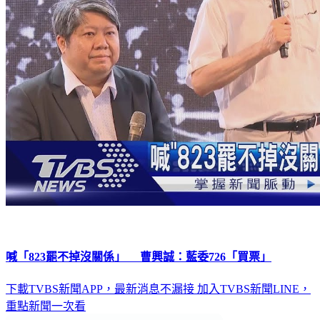
喊「823罷不掉沒關係」 曹興誠：藍委726「買票」
下載TVBS新聞APP，最新消息不漏接
加入TVBS新聞LINE，