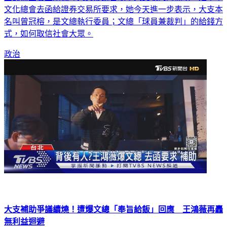
國民黨立委王鴻薇昨天質疑饒舌歌手大支收到的補助，是中華
文化總會去函給證券交易所要求，她今天進一步表示，大支本
名叫曾冠榕，是文總執行委員；文總「球員兼裁判」的給錢方
式，如何取信社會大眾。
政治
大支補助爭議續燒！遭爆文總「奉旨給飯」回應 王鴻薇再轟