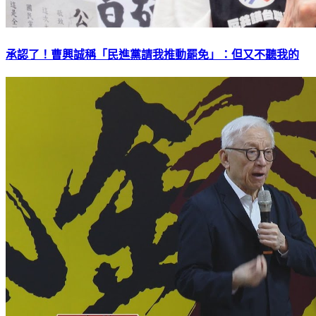
承認了！曹興誠稱「民進黨請我推動罷免」：但又不聽我的