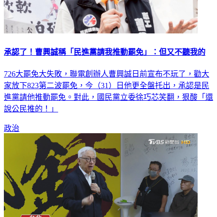
承認了！曹興誠稱「民進黨請我推動罷免」：但又不聽我的
726大罷免大失敗，聯電創辦人曹興誠日前宣布不玩了，勸大
家放下823第二波罷免，今（31）日他更全盤托出，承認是民
進黨請他推動罷免。對此，國民黨立委徐巧芯笑翻，狠酸「還
說公民推的！」
政治