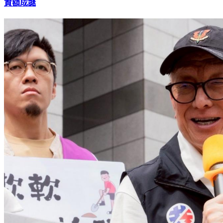
《零日攻擊》斥資2.3億！王鴻薇轟賣芒果干 爆中華電信投
資額成謎