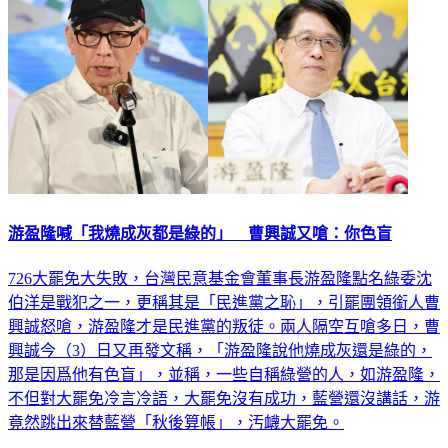
游盈隆喊「我燒成灰都是綠的」 曹興誠又嗆：你色盲
726大罷免大失敗，台灣民意基金會董事長游盈隆點名綠委沈
伯洋是戰犯之一，更稱其是「民進黨之恥」，引罷團領銜人曹
興誠怒嗆，游盈隆才是民進黨的叛徒。兩人隔空互嗆多日，曹
興誠今（3）日又再發文稱，「游盈隆說他燒成灰還是綠的，
那是因爲他有色盲」，並稱，一些自稱綠營的人，如游盈隆，
不但對大罷免冷言冷語，大罷免沒有成功，藍營還沒講話，游
竟然跳出來替藍營「秋後算帳」，汚衊大罷免。