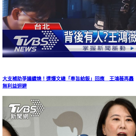
大支補助爭議續燒！遭爆文總「奉旨給飯」回應 王鴻薇再轟
無利益迴避