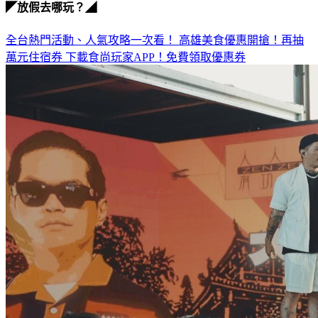
◤放假去哪玩？◢
全台熱門活動、人氣攻略一次看！
高雄美食優惠開搶！再抽
萬元住宿券
下載食尚玩家APP！免費領取優惠券