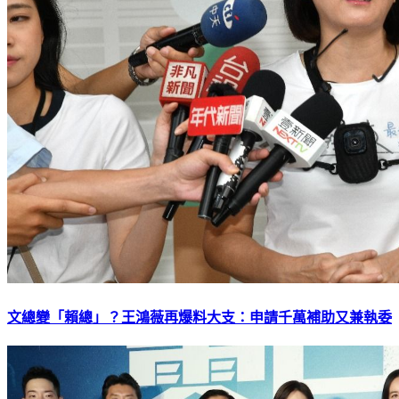
文總變「賴總」？王鴻薇再爆料大支：申請千萬補助又兼執委