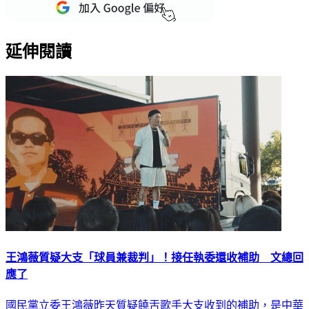
重點新聞一次看
延伸閱讀
王鴻薇質疑大支「球員兼裁判」！接任執委還收補助 文總回
應了