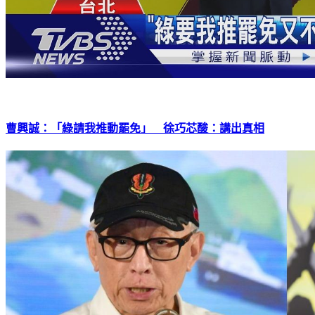
曹興誠：「綠請我推動罷免」 徐巧芯酸：講出真相