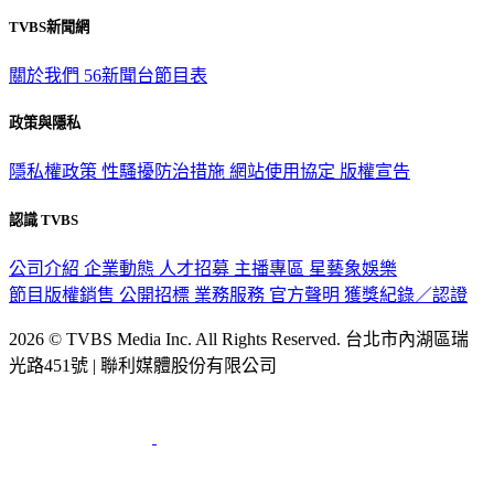
觀眾服務專線：02-2656-1599
TVBS新聞網
關於我們
56新聞台節目表
政策與隱私
隱私權政策
性騷擾防治措施
網站使用協定
版權宣告
認識 TVBS
公司介紹
企業動態
人才招募
主播專區
星藝象娛樂
節目版權銷售
公開招標
業務服務
官方聲明
獲獎紀錄／認證
2026 © TVBS Media Inc. All Rights Reserved. 台北市內湖區瑞
光路451號 | 聯利媒體股份有限公司