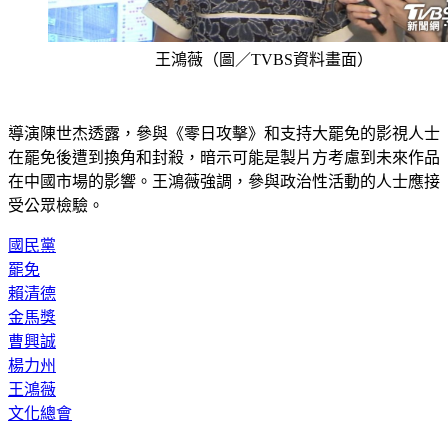
王鴻薇（圖／TVBS資料畫面）
導演陳世杰透露，參與《零日攻擊》和支持大罷免的影視人士
在罷免後遭到換角和封殺，暗示可能是製片方考慮到未來作品
在中國市場的影響。王鴻薇強調，參與政治性活動的人士應接
受公眾檢驗。
國民黨
罷免
賴清德
金馬獎
曹興誠
楊力州
王鴻薇
文化總會