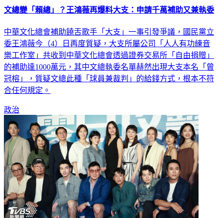
文總變「賴總」？王鴻薇再爆料大支：申請千萬補助又兼執委
中華文化總會補助饒舌歌手「大支」一事引發爭議，國民黨立
委王鴻薇今（4）日再度質疑，大支所屬公司「人人有功練音
樂工作室」共收到中華文化總會透過證券交易所「自由捐贈」
的補助達1000萬元，其中文總執委名單赫然出現大支本名「曾
冠榕」，質疑文總此種「球員兼裁判」的給錢方式，根本不符
合任何規定。
政治