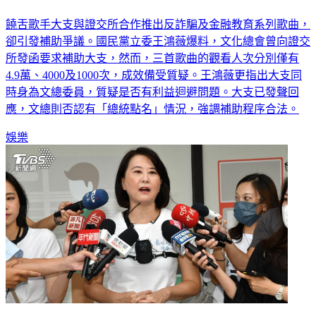
無利益迴避
饒舌歌手大支與證交所合作推出反詐騙及金融教育系列歌曲，
卻引發補助爭議。國民黨立委王鴻薇爆料，文化總會曾向證交
所發函要求補助大支，然而，三首歌曲的觀看人次分別僅有
4.9萬、4000及1000次，成效備受質疑。王鴻薇更指出大支同
時身為文總委員，質疑是否有利益迴避問題。大支已發聲回
應，文總則否認有「總統點名」情況，強調補助程序合法。
娛樂