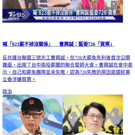
喊「823罷不掉沒關係」 曹興誠：藍委726「買票」
反共護台聯盟三號志工曹興誠，在726大罷免失利後首次公開
露面，出席了台中南投罷團的聯合誓師大會。曹興誠在會中表
示，自己和罷免團隊並未失敗，認為726失敗的原因是國民黨
立委涉嫌買票。
政治