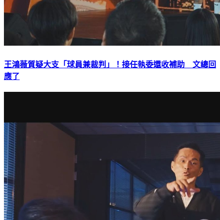
王鴻薇質疑大支「球員兼裁判」！接任執委還收補助 文總回
應了