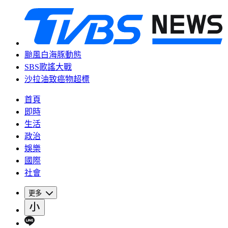
颱風白海豚動態
SBS歌謠大戰
沙拉油致癌物超標
首頁
即時
生活
政治
娛樂
國際
社會
更多