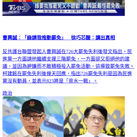
曹興誠：「綠請我推動罷免」 徐巧芯酸：講出真相
反共護台聯盟發起人曹興誠在726大罷免失利後發文指出，民
進黨一方面請他繼續支援三階罷免，一方面卻又拒絕他的建
議，並因為避嫌而不敢積極投入罷免活動，這導致罷免失敗。
柯建銘在罷免失利後幾天回應，指出726罷免失利是因為民進
黨沒有動員，並表示823將是「背水一戰」。
政治