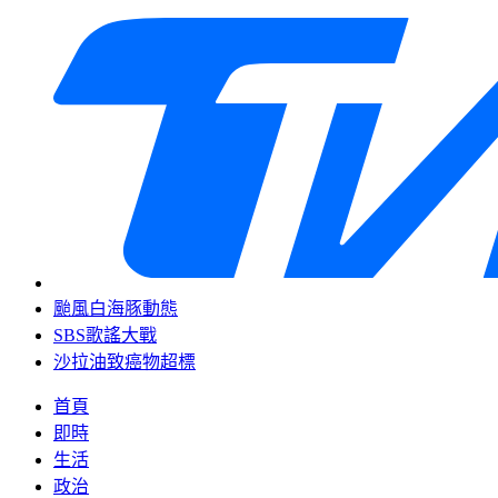
颱風白海豚動態
SBS歌謠大戰
沙拉油致癌物超標
首頁
即時
生活
政治