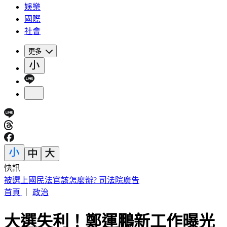
娛樂
國際
社會
更多
快訊
「小秦漢」張海漢驚傳過世！享壽68歲 好友悲痛證實
首頁
｜
政治
大選失利！鄭運鵬新工作曝光