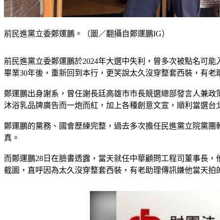
前民進黨立委鄭運鵬。（圖／翻攝自鄭運鵬IG）
前民進黨立委鄭運鵬於2024年大選中失利，曾多次被點名可
畢業30年後，重新回到本行，更笑說太久沒穿整套西裝，有
鄭運鵬出身謝系，曾任謝長廷高雄市市長競選總部發言人兼政策
沐浴乳品牌廣告而一炮而紅，加上各種創意文宣，順利當選台北
鄭運鵬的黨務、國會歷練完整，過去多次擔任民進黨立院黨團幹
真。
而鄭運鵬28日在臉書透露，當天就任中華顧問工程司董事長，
截圖，直呼因為太久沒穿整套西裝，有老助理傳訊嫌他當天拍