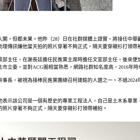
能入閣，但都未果。他昨（28）日在社群媒體上證實，將接任中
老助理傳訊嫌他當天拍的照片穿著不夠正式，隔天要穿襯衫打領帶
部主任，在謝長廷擔任民進黨主席時擔任文宣部主任，後來便加入
市立委，並對ACG圈相當熟悉，網路社群知名度高，2016年時
事長，被視為接棒民進黨團總召柯建銘的人選之一。不過202
他表示該公司是一個有歷史的專業工程法人，自己是土木系畢業，
的照片穿著不夠正式，隔天要穿襯衫打領帶補拍。