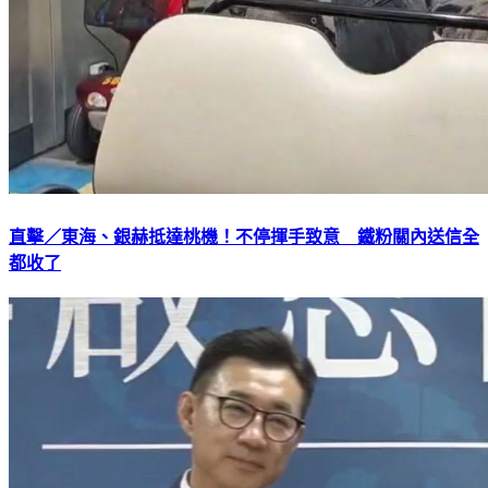
直擊／東海、銀赫抵達桃機！不停揮手致意 鐵粉關內送信全
都收了