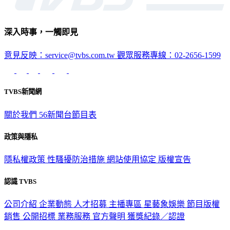
深入時事，一觸即見
意見反映：service@tvbs.com.tw
觀眾服務專線：02-2656-1599
TVBS新聞網
關於我們
56新聞台節目表
政策與隱私
隱私權政策
性騷擾防治措施
網站使用協定
版權宣告
認識 TVBS
公司介紹
企業動態
人才招募
主播專區
星藝象娛樂
節目版權
銷售
公開招標
業務服務
官方聲明
獲獎紀錄／認證