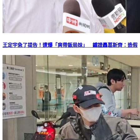
王定宇急了提告！遭爆「爽帶飯局妹」 鐵證轟葛斯齊：造假