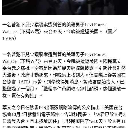
一名曾犯下兒少猥褻案遭列管的美籍男子Levi Forrest
Wallace（下稱W君）來台37天，今晚被遣返美國。（圖／
TVBS）
一名曾犯下兒少猥褻案遭列管的美籍男子Levi Forrest 
Wallace（下稱W君）來台37天，今晚被遣返美國。國民黨立
委葉元之痛批，全案是因為前幾天經媒體披露，引起社會軒然
大波後，政府才動起來，昨晚馬上找到人。但實際上從美國在
台協會（AIT）示警，到學校得知消息、警政署開始找人，已
整整過了一個月，「整個事件凸顯政府無比顢頇，像個恐龍一
樣，實在有夠扯」。
葉元之今日在臉書PO出兩張網路流傳的公文指出，美國在台
協會10月2日就發出電子郵件，告知移民署，「W君已於10月2