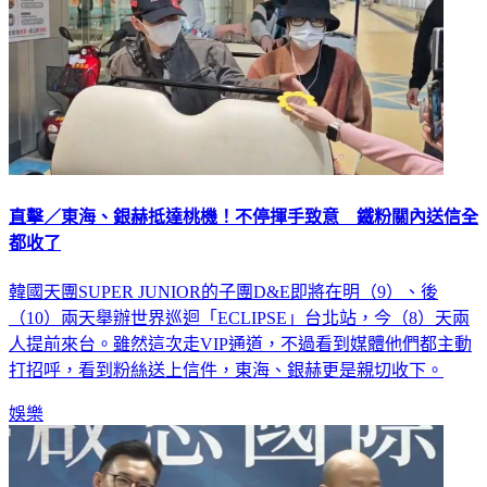
直擊／東海、銀赫抵達桃機！不停揮手致意 鐵粉關內送信全
都收了
韓國天團SUPER JUNIOR的子團D&E即將在明（9）、後
（10）兩天舉辦世界巡迴「ECLIPSE」台北站，今（8）天兩
人提前來台。雖然這次走VIP通道，不過看到媒體他們都主動
打招呼，看到粉絲送上信件，東海、銀赫更是親切收下。
娛樂