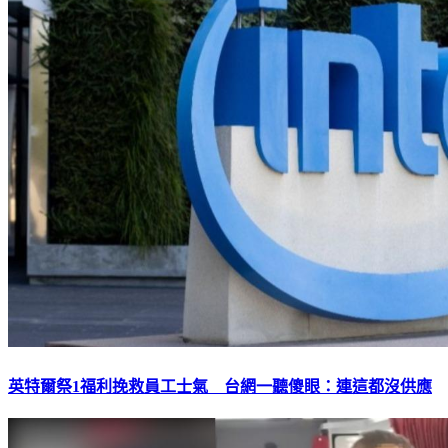
英特爾祭1福利挽救員工士氣 台網一聽傻眼：連這都沒供應