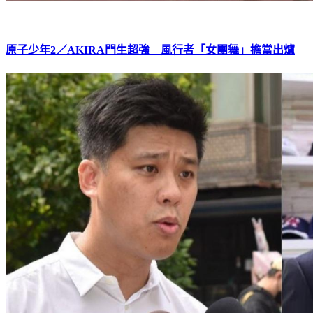
原子少年2／AKIRA門生超強 風行者「女團舞」擔當出爐