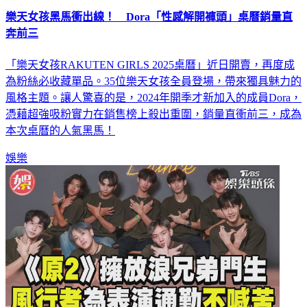
樂天女孩黑馬衝出線！ Dora「性感解開褲頭」桌曆銷量直
奔前三
「樂天女孩RAKUTEN GIRLS 2025桌曆」近日開賣，再度成
為粉絲必收藏單品。35位樂天女孩全員登場，帶來獨具魅力的
風格主題。讓人驚喜的是，2024年開季才新加入的成員Dora，
憑藉超強吸粉實力在銷售榜上殺出重圍，銷量直衝前三，成為
本次桌曆的人氣黑馬！
娛樂