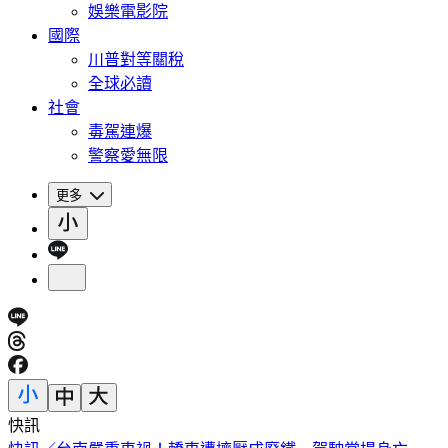
娛樂電影院
國際
川普對等關稅
全球必讀
社會
毒駕連爆
警察愛無限
更多
快訊