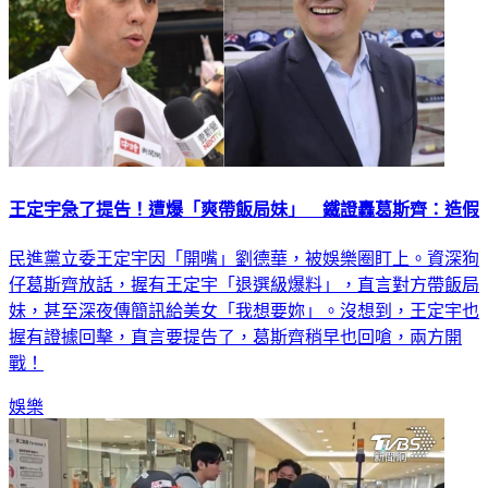
王定宇急了提告！遭爆「爽帶飯局妹」 鐵證轟葛斯齊：造假
民進黨立委王定宇因「開嘴」劉德華，被娛樂圈盯上。資深狗
仔葛斯齊放話，握有王定宇「退選級爆料」，直言對方帶飯局
妹，甚至深夜傳簡訊給美女「我想要妳」。沒想到，王定宇也
握有證據回擊，直言要提告了，葛斯齊稍早也回嗆，兩方開
戰！
娛樂