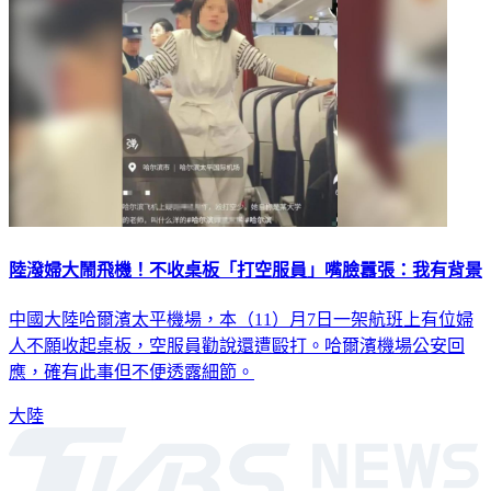
陸潑婦大鬧飛機！不收桌板「打空服員」嘴臉囂張：我有背景
中國大陸哈爾濱太平機場，本（11）月7日一架航班上有位婦
人不願收起桌板，空服員勸說還遭毆打。哈爾濱機場公安回
應，確有此事但不便透露細節。
大陸