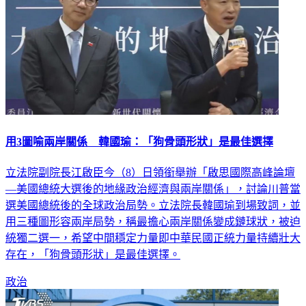
用3圖喻兩岸關係 韓國瑜：「狗骨頭形狀」是最佳選擇
立法院副院長江啟臣今（8）日領銜舉辦「啟思國際高峰論壇
—美國總統大選後的地緣政治經濟與兩岸關係」，討論川普當
選美國總統後的全球政治局勢。立法院長韓國瑜到場致詞，並
用三種圖形容兩岸局勢，稱最擔心兩岸關係變成鏈球狀，被迫
統獨二選一，希望中間穩定力量即中華民國正統力量持續壯大
存在，「狗骨頭形狀」是最佳選擇。
政治