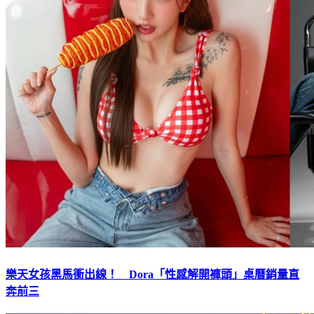
樂天女孩黑馬衝出線！ Dora「性感解開褲頭」桌曆銷量直
奔前三