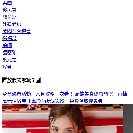
美國
移民署
教育部
外籍老師
美國在台協會
衛福部
狼師
猥褻犯
葉元之
W君
◤放假去哪玩？◢
全台熱門活動、人氣攻略一次看！
高雄美食優惠開搶！再抽
萬元住宿券
下載食尚玩家APP！免費領取優惠券