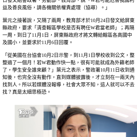
日清晨入台，且未按址居住」；移民署隔了快10天，於10月11
日發文給警政署、勞動部、教育部，說「W君可能危害我國利
益及善良風俗，請各機關依權責處理（協尋）。」
葉元之接著說，又隔了兩周，教育部才於10月24日發文給屏東
縣政府，要求「清查轄區學校是否有聘任W君當老師」；再隔
一周，到日了11月1日，屏東縣政府才將文轉給轄區各高國中
及國小，並要求於11月6日回覆。
「從美國在台協會10月2日示警，到11月1日學校收到公文，整
整過了一個月！若W君動作快一點，很有可能就成為外籍老師
了，學生安全誰來顧？」葉元之表示，警政署10月11日收到通
知後，也完全沒有動作，直到媒體披露後，才立刻在一兩天內
找到人。所以若媒體沒報導，社會大眾不知，這人就可以不去
找？真是太細思極恐。