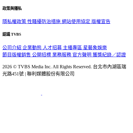
關於我們
56新聞台節目表
政策與隱私
隱私權政策
性騷擾防治措施
網站使用協定
版權宣告
認識 TVBS
公司介紹
企業動態
人才招募
主播專區
星藝象娛樂
節目版權銷售
公開招標
業務服務
官方聲明
獲獎紀錄／認證
2026 © TVBS Media Inc. All Rights Reserved. 台北市內湖區瑞
光路451號 | 聯利媒體股份有限公司