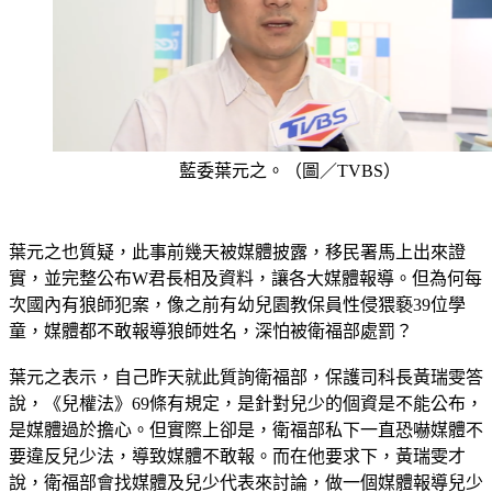
藍委葉元之。（圖／TVBS）
葉元之也質疑，此事前幾天被媒體披露，移民署馬上出來證
實，並完整公布W君長相及資料，讓各大媒體報導。但為何每
次國內有狼師犯案，像之前有幼兒園教保員性侵猥褻39位學
童，媒體都不敢報導狼師姓名，深怕被衛福部處罰？
葉元之表示，自己昨天就此質詢衛福部，保護司科長黃瑞雯答
說，《兒權法》69條有規定，是針對兒少的個資是不能公布，
是媒體過於擔心。但實際上卻是，衛福部私下一直恐嚇媒體不
要違反兒少法，導致媒體不敢報。而在他要求下，黃瑞雯才