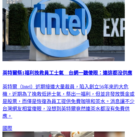
英特爾祭1福利挽救員工士氣 台網一聽傻眼：連這都沒供應
英特爾（Intel）近期接連大量裁員，陷入創立56年來的大危
機，近期為了挽救低迷士氣，祭出一福利，但並非發放獎金或
是股票，而僅是恢復為員工提供免費咖啡和茶水。消息讓不少
台灣網友相當傻眼，沒想到英特爾竟然連茶水都沒有免費供
應。
國際