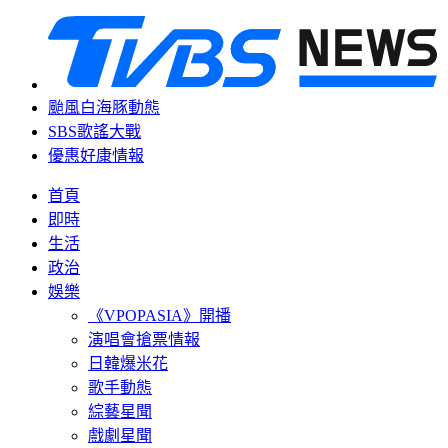
颱風白海豚動態
SBS歌謠大戰
優惠好康情報
首頁
即時
生活
政治
娛樂
《VPOPASIA》開播
演唱會搶票情報
日韓爆米花
歌手動態
綜藝星聞
戲劇星聞