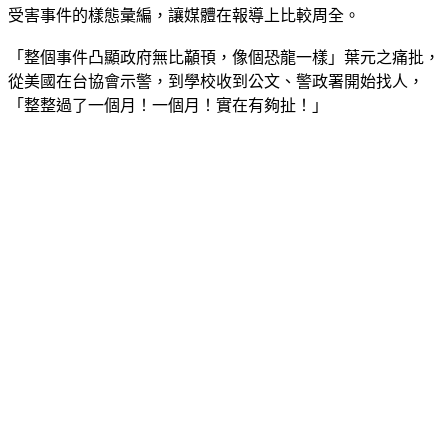
說，衛福部會找媒體及兒少代表來討論，做一個媒體報導兒少
受害事件的樣態彙編，讓媒體在報導上比較周全。
「整個事件凸顯政府無比顢頇，像個恐龍一樣」葉元之痛批，
從美國在台協會示警，到學校收到公文、警政署開始找人，
「整整過了一個月！一個月！實在有夠扯！」