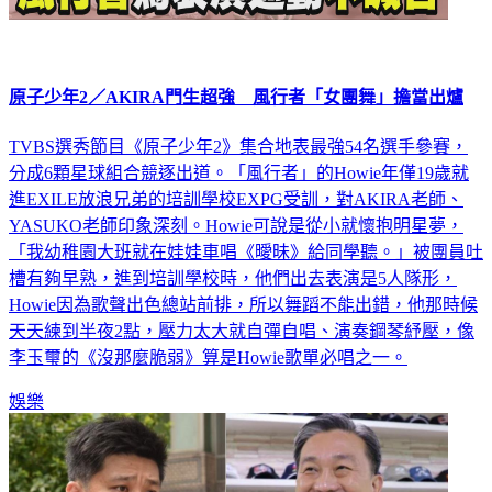
原子少年2／AKIRA門生超強 風行者「女團舞」擔當出爐
TVBS選秀節目《原子少年2》集合地表最強54名選手參賽，
分成6顆星球組合競逐出道。「風行者」的Howie年僅19歲就
進EXILE放浪兄弟的培訓學校EXPG受訓，對AKIRA老師、
YASUKO老師印象深刻。Howie可說是從小就懷抱明星夢，
「我幼稚園大班就在娃娃車唱《曖昧》給同學聽。」被團員吐
槽有夠早熟，進到培訓學校時，他們出去表演是5人隊形，
Howie因為歌聲出色總站前排，所以舞蹈不能出錯，他那時候
天天練到半夜2點，壓力太大就自彈自唱、演奏鋼琴紓壓，像
李玉璽的《沒那麼脆弱》算是Howie歌單必唱之一。
娛樂