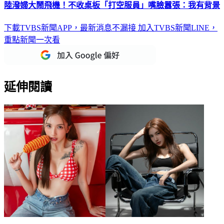
陸潑婦大鬧飛機！不收桌板「打空服員」嘴臉囂張：我有背景
下載TVBS新聞APP，最新消息不漏接
加入TVBS新聞LINE，
重點新聞一次看
延伸閱讀