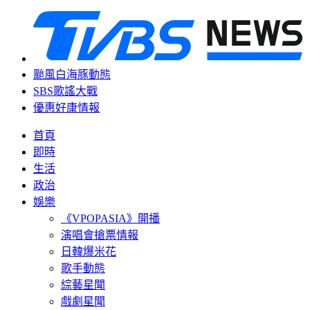
颱風白海豚動態
SBS歌謠大戰
優惠好康情報
首頁
即時
生活
政治
娛樂
《VPOPASIA》開播
演唱會搶票情報
日韓爆米花
歌手動態
綜藝星聞
戲劇星聞