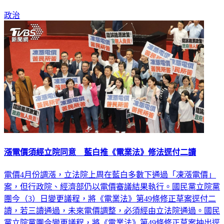
政治
漲電價須經立院同意 藍白推《電業法》修法逕付二讀
電價4月份調漲，立法院上周在藍白多數下通過「凍漲電價」
案，但行政院、經濟部仍以電價審議結果執行。國民黨立院黨
團今（3）日變更議程，將《電業法》第49條修正草案逕付二
讀，若三讀通過，未來電價調整，必須經由立法院通過。國民
黨立院黨團今變更議程，將《電業法》第49條修正草案抽出逕