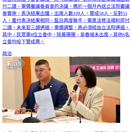
付二讀，電價審議委員會的決議，應於一個月內送立法院審議
後實施，表決結果出爐，出席人數109人，贊成58人、反對51
人，重付表決結果相同，藍白再度聯手，電業法修法順利逕付
二讀，未來若三讀通過，電價調整，將必須經由立法院通過。
其中，民眾黨8位立委中，除黃珊珊、吳春城未出席，其他6名
立委均投下贊成票。
政治