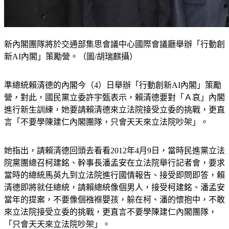
新內閣團隊將於交通部集思會議中心國際會議廳舉辦「行動創
新AI內閣」策勵營。（圖/胡瑞麒攝）
準總統賴清德的內閣今（4）日舉辦「行動創新AI內閣」策勵
營，對此，國民黨立委許宇甄表示，賴清德要對「Ａ哀」內閣
進行新生訓練，她要請賴清德來立法院接受立委的挑戰，更直
言「不要學陳建仁內閣團隊，只會天天來立法院吵架」。
她指出，請賴清德回頭去看看2012年4月9日，當時民進黨立法
院黨團總召柯建銘、幹事長潘孟安在立法院舉行記者會，要求
當時的總統馬英九到立法院進行國情報告、接受即問即答，賴
清德即將就任總統，請賴總統像個男人，接受柯建銘、潘孟安
當年的提案，不要像個襁褓嬰孩，躲在柯、潘的懷抱中，不敢
來立法院接受立委的挑戰，更直言不要學陳建仁內閣團隊，
「只會天天來立法院吵架」。