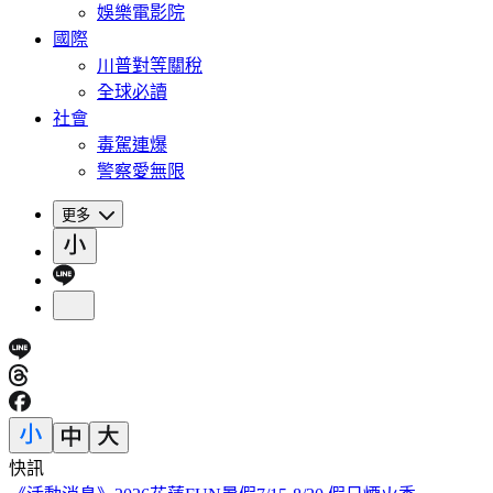
娛樂電影院
國際
川普對等關稅
全球必讀
社會
毒駕連爆
警察愛無限
更多
快訊