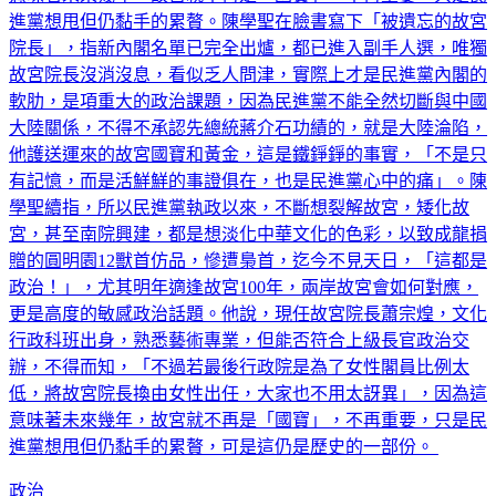
進黨想甩但仍黏手的累贅。陳學聖在臉書寫下「被遺忘的故宮
院長」，指新內閣名單已完全出爐，都已進入副手人選，唯獨
故宮院長沒消沒息，看似乏人問津，實際上才是民進黨內閣的
軟肋，是項重大的政治課題，因為民進黨不能全然切斷與中國
大陸關係，不得不承認先總統蔣介石功績的，就是大陸淪陷，
他護送運來的故宮國寶和黃金，這是鐵錚錚的事實，「不是只
有記憶，而是活鮮鮮的事證俱在，也是民進黨心中的痛」。陳
學聖續指，所以民進黨執政以來，不斷想裂解故宮，矮化故
宮，甚至南院興建，都是想淡化中華文化的色彩，以致成龍捐
贈的圓明園12獸首仿品，慘遭梟首，迄今不見天日，「這都是
政治！」，尤其明年適逢故宮100年，兩岸故宮會如何對應，
更是高度的敏感政治話題。他說，現任故宮院長蕭宗煌，文化
行政科班出身，熟悉藝術專業，但能否符合上級長官政治交
辦，不得而知，「不過若最後行政院是為了女性閣員比例太
低，將故宮院長換由女性出任，大家也不用太訝異」，因為這
意味著未來幾年，故宮就不再是「國寶」，不再重要，只是民
進黨想甩但仍黏手的累贅，可是這仍是歷史的一部份。
政治