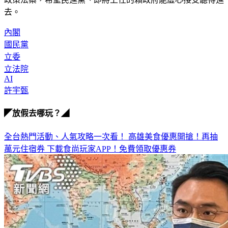
去。
內閣
國民黨
立委
立法院
AI
許宇甄
◤放假去哪玩？◢
全台熱門活動、人氣攻略一次看！
高雄美食優惠開搶！再抽
萬元住宿券
下載食尚玩家APP！免費領取優惠券