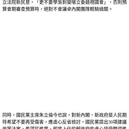
立法院新民意，「更不要學吳釗燮嗆立委藐視國會」，否則預
算會期審查預算時，絕對不會讓卓內閣團隊輕騎過關。
同時，國民黨主席朱立倫今也說，對新內閣、新政府是人民期
待希望不要再受傷害，應虛心反省檢討，國民黨提出30項建議
政策法案，希望民進黨、即將上任的賴政府能虛心接受聽得進