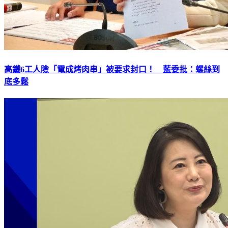
高鐵6工人險「電成烤肉串」被要求封口！ 藍委批：螺絲到
底多鬆