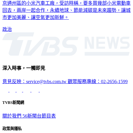
京通州區的小米汽車工廠，受訪時稱，要多買幾部小米電動車
回去，兩岸一起合作，永續地球、節能減碳是未來趨勢，讓城
市更加美麗、讓空氣更加新鮮。
政治
深入時事，一觸即見
意見反映：service@tvbs.com.tw
觀眾服務專線：02-2656-1599
TVBS新聞網
關於我們
56新聞台節目表
政策與隱私