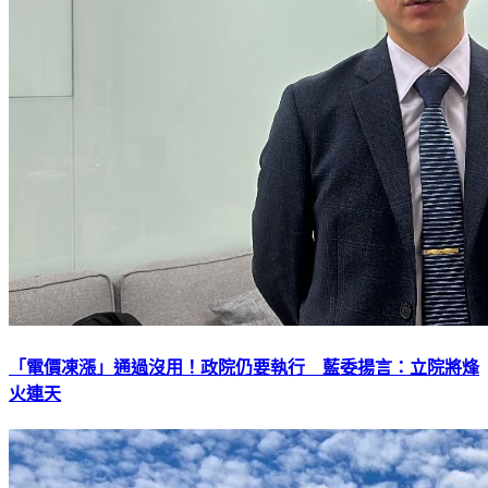
「電價凍漲」通過沒用！政院仍要執行 藍委揚言：立院將烽
火連天