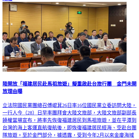
陸開放「福建居民赴馬祖旅遊」擬重啟赴台旅行團 金門未開
放理由曝
立法院國民黨團總召傅崐萁26日率16位國民黨立委訪問大陸，
一行人今（28）日早率團拜會大陸文旅部，大陸文旅部副部長
饒權當場宣布，將率先恢復福建居民到馬祖旅遊，並在平潭到
台灣的海上客運直航復航後，即恢復福建居民經海、空赴台團
隊旅遊。至於金門部分，據透露，受到今年2月以來金廈海域