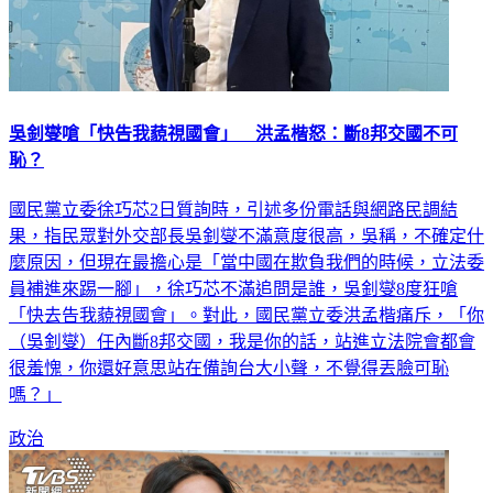
吳釗燮嗆「快告我藐視國會」 洪孟楷怒：斷8邦交國不可
恥？
國民黨立委徐巧芯2日質詢時，引述多份電話與網路民調結
果，指民眾對外交部長吳釗燮不滿意度很高，吳稱，不確定什
麼原因，但現在最擔心是「當中國在欺負我們的時候，立法委
員補進來踢一腳」，徐巧芯不滿追問是誰，吳釗燮8度狂嗆
「快去告我藐視國會」。對此，國民黨立委洪孟楷痛斥，「你
（吳釗燮）任內斷8邦交國，我是你的話，站進立法院會都會
很羞愧，你還好意思站在備詢台大小聲，不覺得丟臉可恥
嗎？」
政治