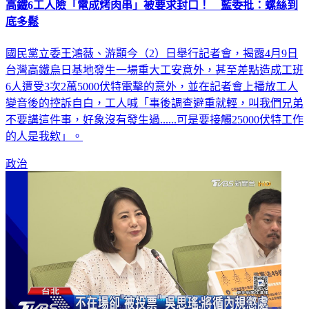
高鐵6工人險「電成烤肉串」被要求封口！ 藍委批：螺絲到
底多鬆
國民黨立委王鴻薇、游顥今（2）日舉行記者會，揭露4月9日
台灣高鐵烏日基地發生一場重大工安意外，甚至差點造成工班
6人遭受3次2萬5000伏特電擊的意外，並在記者會上播放工人
變音後的控訴自白，工人喊「事後調查避重就輕，叫我們兄弟
不要講這件事，好象沒有發生過......可是要接觸25000伏特工作
的人是我欸」。
政治