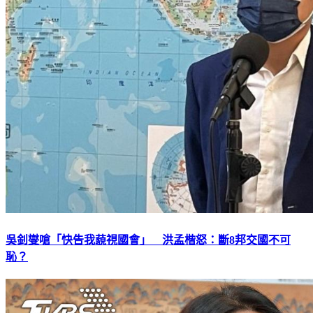
吳釗燮嗆「快告我藐視國會」 洪孟楷怒：斷8邦交國不可
恥？