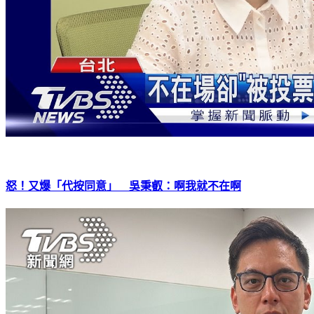
怒！又爆「代按同意」 吳秉叡：啊我就不在啊