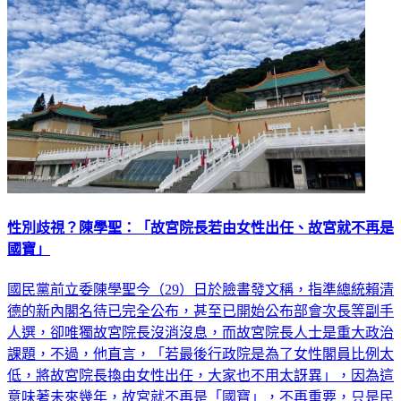
性別歧視？陳學聖：「故宮院長若由女性出任、故宮就不再是
國寶」
國民黨前立委陳學聖今（29）日於臉書發文稱，指準總統賴清
德的新內閣名待已完全公布，甚至已開始公布部會次長等副手
人選，卻唯獨故宮院長沒消沒息，而故宮院長人士是重大政治
課題，不過，他直言，「若最後行政院是為了女性閣員比例太
低，將故宮院長換由女性出任，大家也不用太訝異」，因為這
意味著未來幾年，故宮就不再是「國寶」，不再重要，只是民