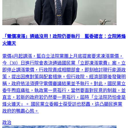
「電價凍漲」通過沒用！政院仍要執行 藍委揚言：立院將烽
火連天
電價4月起調漲，藍白立法院黨團上月底提案要求凍漲電價，
今（30）日進行院會表決通過國民黨「立即凍漲電費」案，立
即停止調漲電價，行政院責成相關部會，即刻檢討現行能源政
策，提出因應對策與配套措施。但行政院、經濟部隨後發聲明
稱，政府依法須遵守電價審議結果並予執行。對此，國民黨立
委牛煦庭痛批，執政黨一意孤行，當然要面對民意的制裁，並
直言，若新的政府若仍然要一意孤行，屆時「立法院恐怕會是
烽火連天」。 國民黨立委賴士葆受訪也怒轟，這凸顯民進黨
政府的鴨霸心態。
政治