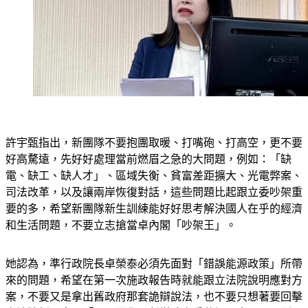
許宇甄指出，新團隊不要抱團取暖、打嘴砲、打高空，更不要
好高騖遠，先好好處理當前燃眉之急的大問題，例如：「缺
電、缺工、缺人才」、區域失衡、貧富差距擴大、光電弊案、
司法改革，以及讓兩岸恢復對話，這些問題比起跟立委吵架重
要的多，希望新團隊新生訓練能好好思考解決國人在乎的經濟
和生活問題，不要立志搶當卓內閣「吵架王」。
她認為，準行政院長卓榮泰必須先面對「錯誤能源政策」所帶
來的問題，希望在第一次施政報告時就能跟立法院說明應對方
案，不要又是拿出舊政府那套詭辯說法，也不要只想著要回擊