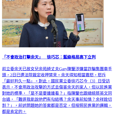
「不會政治打擊余天」 徐巧芯：藍綠格局高下立判
前立委余天已故女兒余苑綺丈夫Gary陳鑒涉嫌當詐騙集團車手
頭，2日已遭法院裁定收押禁見。余天得知相當震怒，怒斥
「最好判久一點」。對此，國民黨立委徐巧芯今（3）日受訪
表示，不會用政治攻擊的方式去傷害余天的家人，但以民進黨
對她的標準，「是不是要連連看？」指陳鑒也跟總統蔡英文同
台過，「難道我能說他們有勾結嗎？余天事前知情？余祥銓切
割？」，前述問題她的答案都是否定，但按照民進黨的邏輯，
都是肯定的。