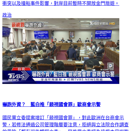
衝突以及撞船事件影響，對岸目前暫時不開放金門旅遊。
政治
嚇跑外資？ 藍白推「藐視國會罪」歐商會示警
國民黨立委提案增訂「藐視國會罪」，對此歐洲在台商會示
警，若修法通過公司管理階層要注意，拒絕與立法院合作調查