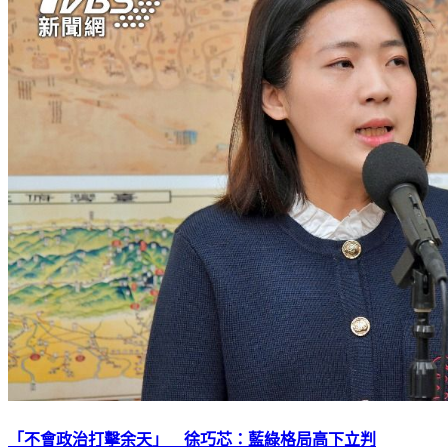
「不會政治打擊余天」 徐巧芯：藍綠格局高下立判