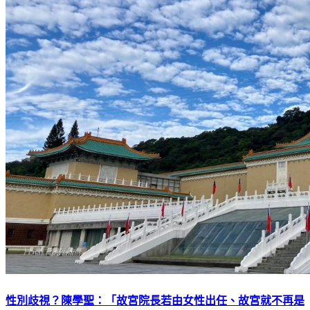
性別歧視？陳學聖：「故宮院長若由女性出任、故宮就不再是