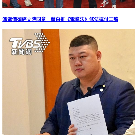
漲電價須經立院同意 藍白推《電業法》修法逕付二讀