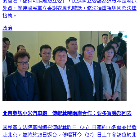
的風險「都有可能觸怒立委」，民進黨立委認為這根本是嚇跑
外資，就連國民黨立委謝衣鳳也喊話，修法須重視與國際法律
接軌。
政治
北京參訪小米汽車廠 傅崐萁喊兩岸合作：要多買幾部回去
國民黨立法院黨團總召傅崐萁昨日（26）日率約16名藍委出發
赴北京，並將於28日返台。傅崐萁今（27）日上午參訪位於北