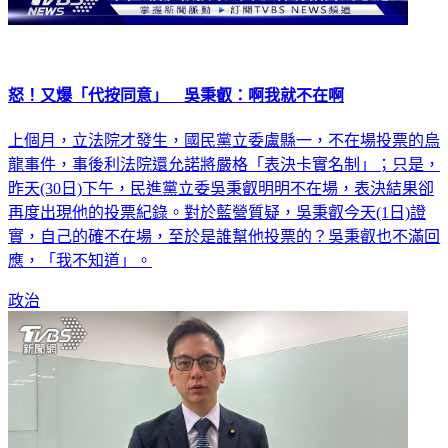
怒！又爆「代按同意」 吳秉叡：啊我就不在啊
上個月，立法院才發生，國民黨立委盧縣一，不在場投票的烏
龍事件，事後利法院還允諾將嚴格「表決卡實名制」；只是，
昨天(30日)下午，民進黨立委吳秉叡明明不在場，表決結果卻
再度出現他的投票紀錄。對於藍營質疑，吳秉叡今天(1日)證
實，自己的確不在場，至於是誰幫他投票的？吳秉叡也不滿回
應，「我不知道」。
政治