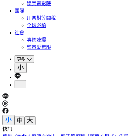
娛樂電影院
國際
川普對等關稅
全球必讀
社會
毒駕連爆
警察愛無限
更多
快訊