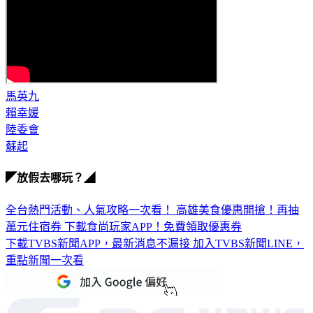
馬英九
賴幸媛
陸委會
蘇起
◤放假去哪玩？◢
全台熱門活動、人氣攻略一次看！
高雄美食優惠開搶！再抽
萬元住宿券
下載食尚玩家APP！免費領取優惠券
下載TVBS新聞APP，最新消息不漏接
加入TVBS新聞LINE，
重點新聞一次看