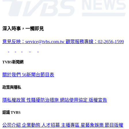
深入時事，一觸即見
意見反映：service@tvbs.com.tw
觀眾服務專線：02-2656-1599
TVBS新聞網
關於我們
56新聞台節目表
政策與隱私
隱私權政策
性騷擾防治措施
網站使用協定
版權宣告
認識 TVBS
公司介紹
企業動態
人才招募
主播專區
星藝象娛樂
節目版權