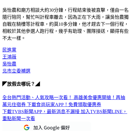
吳怡農和廟方相談大約30分鐘，行程結束後被直擊，僅由一名
隨行陪同，幫忙叫計程車離去，因為正在下大雨，讓吳怡農獨
自戰在騎樓等計程車，約莫10多分鐘，他才趕去下一個行程，
相較於其他參選人跑行程，幾乎有助理、團隊接送，顯得有些
不太一樣。
民進黨
王鴻薇
吳怡農
北市立委補選
◤放假去哪玩？◢
全台熱門活動、人氣攻略一次看！
高雄美食優惠開搶！再抽
萬元住宿券
下載食尚玩家APP！免費領取優惠券
下載TVBS新聞APP，最新消息不漏接
加入TVBS新聞LINE，
重點新聞一次看