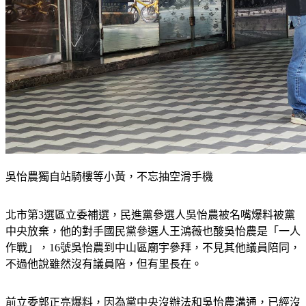
吳怡農獨自站騎樓等小黃，不忘抽空滑手機
北市第3選區立委補選，民進黨參選人吳怡農被名嘴爆料被黨
中央放棄，他的對手國民黨參選人王鴻薇也酸吳怡農是「一人
作戰」，16號吳怡農到中山區廟宇參拜，不見其他議員陪同，
不過他說雖然沒有議員陪，但有里長在。
前立委郭正亮爆料，因為黨中央沒辦法和吳怡農溝通，已經沒