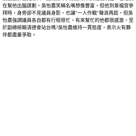
在幫他出腦謀劃，吳怡農笑稱名嘴想像豐富，但他到景福宮參
拜時，身旁卻不見議員身影，也讓"一人作戰"聲浪再起，但吳
怡農強調議員各自都有行程很忙，有來幫忙的他都很感激，至
於副總統賴清德會站台嗎?吳怡農維持一貫態度，表示火有夥
伴都盡量爭取。