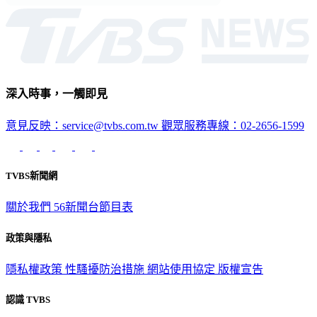
深入時事，一觸即見
意見反映：service@tvbs.com.tw
觀眾服務專線：02-2656-1599
TVBS新聞網
關於我們
56新聞台節目表
政策與隱私
隱私權政策
性騷擾防治措施
網站使用協定
版權宣告
認識 TVBS