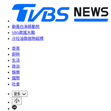
颱風白海豚動態
SBS歌謠大戰
沙拉油致癌物超標
首頁
即時
生活
政治
娛樂
國際
社會
更多