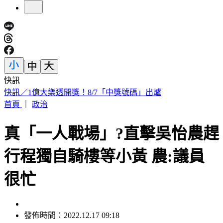
快訊
快訊／1億大樂透開獎！8/7「中獎號碼」出爐
首頁
｜
政治
真「一人戰場」?直擊吳怡農趕
行程獨自騎樓等小黃 農:議員
很忙
發佈時間：2022.12.17 09:18