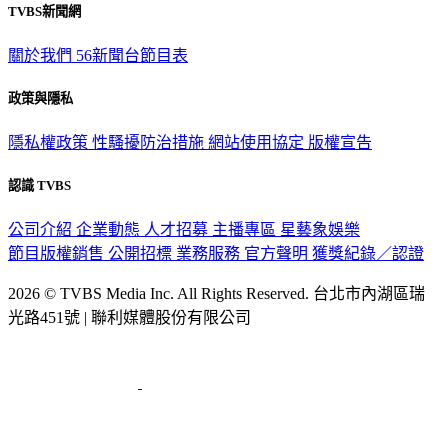
TVBS新聞網
關於我們
56新聞台節目表
政策與隱私
隱私權政策
性騷擾防治措施
網站使用協定
版權宣告
認識 TVBS
公司介紹
企業動態
人才招募
主播專區
星藝象娛樂
節目版權銷售
公開招標
業務服務
官方聲明
獲獎紀錄／認證
2026 © TVBS Media Inc. All Rights Reserved. 台北市內湖區瑞
光路451號 | 聯利媒體股份有限公司