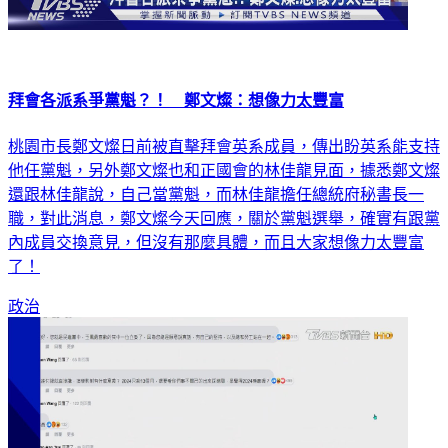
拜會各派系爭黨魁？！ 鄭文燦：想像力太豐富
桃園市長鄭文燦日前被直擊拜會英系成員，傳出盼英系能支持
他任黨魁，另外鄭文燦也和正國會的林佳龍見面，據悉鄭文燦
還跟林佳龍說，自己當黨魁，而林佳龍擔任總統府秘書長一
職，對此消息，鄭文燦今天回應，關於黨魁選舉，確實有跟黨
內成員交換意見，但沒有那麼具體，而且大家想像力太豐富
了！
政治