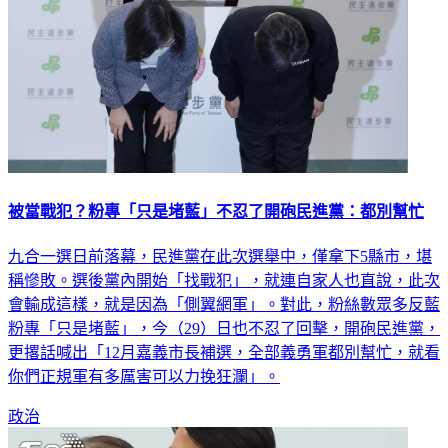
被當戰犯？粉專「只是堵藍」不忍了開砲民進黨：都別幫忙
九合一選日前落幕，民進黨在此次選舉中，僅拿下5縣市，堪
稱慘敗。選後黨內開始「找戰犯」，就連自家人也直說，此次
會輸成這樣，就是因為「側翼網軍」。對此，粉絲數眾多反藍
粉專「只是堵藍」，今（29）日也不忍了回擊，開砲民進黨，
更撂話喊出「12月嘉義市長補選，全部義勇軍都別幫忙，就看
你們正規軍有多厲害可以力挽狂瀾」。
政治