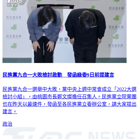
民進黨九合一大敗檢討啟動 發函綠委9日前提建言
民進黨九合一選舉中大敗，黨中央上週中常會成立「2022大選
檢討小組」，由桃園市長鄭文燦擔任召集人。民進黨立院黨團
也在昨天以最速件，發函至各民進黨立委辦公室，請大家提出
建言。
政治