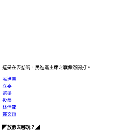
這是在表態嗎，民進黨主席之戰儼然開打。
民進黨
立委
選舉
投票
林佳龍
鄭文燦
◤放假去哪玩？◢