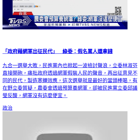
「政府藉網軍出征民代」 綠委：假名罵人還拿錢
九合一選舉大敗，民進黨內也掀起一波檢討聲浪，立委林淑芬
直接開砲，痛批政府透過網軍假裝人民的聲音，再出征意見不
同的民代，製造寒蟬效應，這次選舉就是最好的當頭棒喝，有
在野立委質疑，農委會透過預算養網軍，卻被民進黨立委邱議
瑩反酸，網軍沒有這麼便宜。
政治