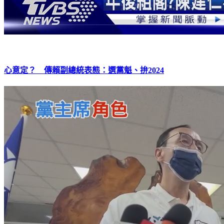
心意定？ 傳賴副總統表態：選黨魁、拚2024