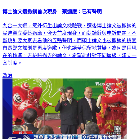
博士論文遭撤銷首次現身 蔡適應：已有聲明
九合一大選，意外衍生出論文檢驗戰，選後博士論文被撤銷的
民進黨立委蔡適應，今天首度現身，面對請辭與申訴問題，不
斷跳針要大家去看他的五點聲明，而碩士論文也被撤銷的桃園
市長鄭文燦則是再度道歉，但也語帶保留地質疑，為何是用現
在的標準，去檢驗過去的論文，希望能針對不同層級，建立一
套制度。
政治