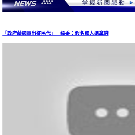
「政府藉網軍出征民代」 綠委：假名罵人還拿錢