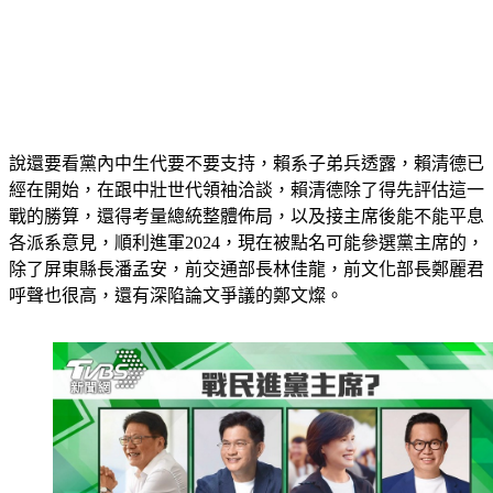
說還要看黨內中生代要不要支持，賴系子弟兵透露，賴清德已
經在開始，在跟中壯世代領袖洽談，賴清德除了得先評估這一
戰的勝算，還得考量總統整體佈局，以及接主席後能不能平息
各派系意見，順利進軍2024，現在被點名可能參選黨主席的，
除了屏東縣長潘孟安，前交通部長林佳龍，前文化部長鄭麗君
呼聲也很高，還有深陷論文爭議的鄭文燦。