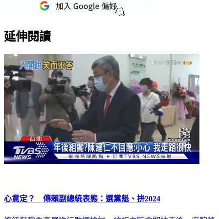
延伸閱讀
心意定？ 傳賴副總統表態：選黨魁、拚2024