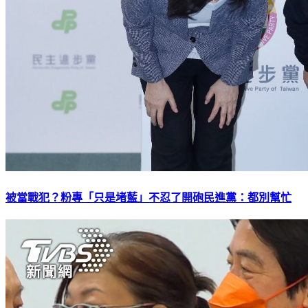
被當戰犯？粉專「只是堵藍」不忍了開砲民進黨：都別幫忙