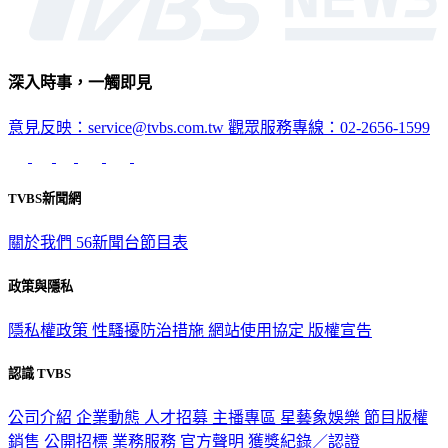
深入時事，一觸即見
意見反映：service@tvbs.com.tw
觀眾服務專線：02-2656-1599
TVBS新聞網
關於我們
56新聞台節目表
政策與隱私
隱私權政策
性騷擾防治措施
網站使用協定
版權宣告
認識 TVBS
公司介紹
企業動態
人才招募
主播專區
星藝象娛樂
節目版權
銷售
公開招標
業務服務
官方聲明
獲獎紀錄／認證