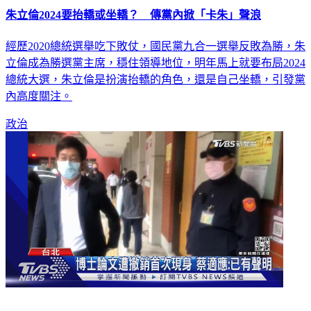
朱立倫2024要抬轎或坐轎？ 傳黨內掀「卡朱」聲浪
經歷2020總統選舉吃下敗仗，國民黨九合一選舉反敗為勝，朱
立倫成為勝選黨主席，穩住領導地位，明年馬上就要布局2024
總統大選，朱立倫是扮演抬轎的角色，還是自己坐轎，引發黨
內高度關注。
政治