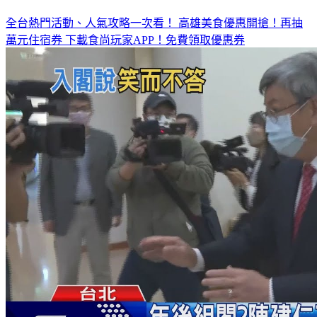
全台熱門活動、人氣攻略一次看！
高雄美食優惠開搶！再抽
萬元住宿券
下載食尚玩家APP！免費領取優惠券