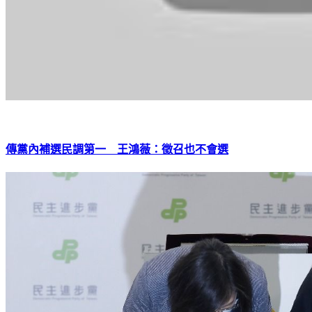
傳黨內補選民調第一 王鴻薇：徵召也不會選