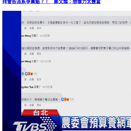
拜會各派系爭黨魁？！ 鄭文燦：想像力太豐富