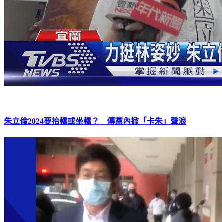
朱立倫2024要抬轎或坐轎？ 傳黨內掀「卡朱」聲浪