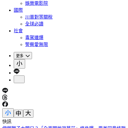
娛樂電影院
國際
川普對等關稅
全球必讀
社會
毒駕連爆
警察愛無限
更多
快訊