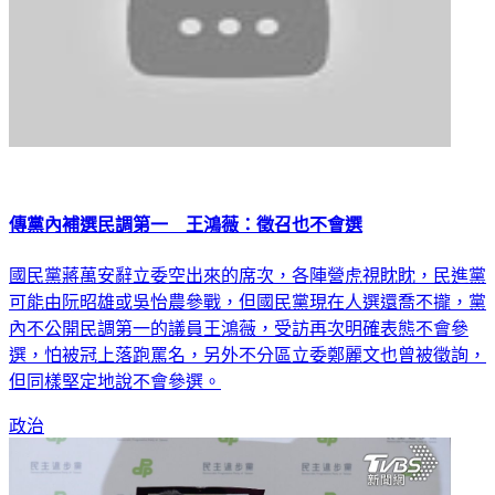
傳黨內補選民調第一 王鴻薇：徵召也不會選
國民黨蔣萬安辭立委空出來的席次，各陣營虎視眈眈，民進黨
可能由阮昭雄或吳怡農參戰，但國民黨現在人選還喬不攏，黨
內不公開民調第一的議員王鴻薇，受訪再次明確表態不會參
選，怕被冠上落跑罵名，另外不分區立委鄭麗文也曾被徵詢，
但同樣堅定地說不會參選。
政治