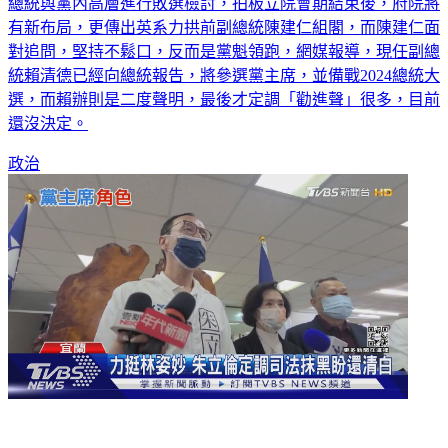
總統與黨內高層進行敗選檢討，拍板立院會期結束後，府院將
有新布局，更傳出英系力拱前副總統陳建仁組閣，而陳建仁面
對追問，堅持不鬆口，反而是黨魁領跑，網媒報導，現任副總
統賴清德已經向總統報告，將參選黨主席，並備戰2024總統大
選，而賴辦則是二度聲明，最後才定調「勸進聲」很多，目前
還沒決定。
政治