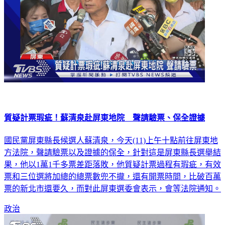
質疑計票瑕疵！蘇清泉赴屏東地院 聲請驗票、保全證據
國民黨屏東縣長候選人蘇清泉，今天(11)上午十點前往屏東地
方法院，聲請驗票以及證據的保全，針對這是屏東縣長選舉結
果，他以1萬1千多票差距落敗，他質疑計票過程有瑕疵，有效
票和三位選將加總的總票數兜不攏，還有開票時間，比破百萬
票的新北市還要久，而對此屏東選委會表示，會等法院通知。
政治