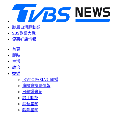
颱風白海豚動態
SBS歌謠大戰
優惠好康情報
首頁
即時
生活
政治
娛樂
《VPOPASIA》開播
演唱會搶票情報
日韓爆米花
歌手動態
綜藝星聞
戲劇星聞