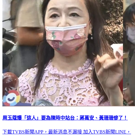
周玉蔻爆「這人」要為陳時中站台：蔣萬安、黃珊珊慘了！
下載TVBS新聞APP，最新消息不漏接
加入TVBS新聞LINE，