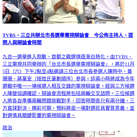
TVBS、三立共辦北市長選舉電視辯論會 今公佈主持人、提
問人與辯論會時間
九合一選舉進入倒數，首都之戰選情逐漸白熱化。由TVBS、
三立電視共同舉辦的「台北市長選舉電視辯論會」，將於11月
5日（六）下午2點至4點邀請三位台北市長參選人陳時中、黃
珊珊、蔣萬安（按姓氏筆劃順序）參與。這兩小時將成為今年
選戰中唯一一場候選人相互交鋒的電視辯論會。經與三方候選
人陣營協調確認，辯論會流程將包括兩輪交叉詰問。三位候選
人將各自準備兩輪問題挑戰對手，回答時間各只有兩分鐘，三
方直球對決、精彩可期，預料將是一場對選民具實質意義，並
對選情具關鍵影響的電視辯論會。
政治