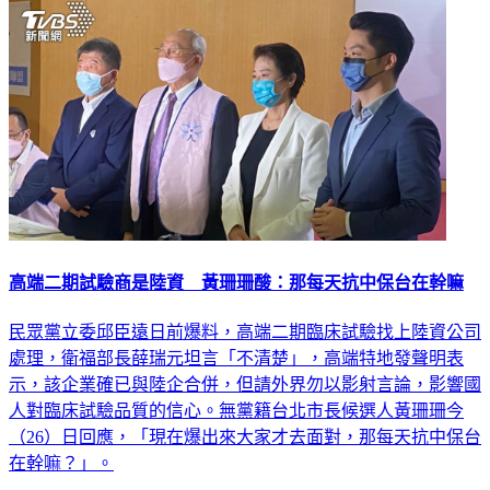
高端二期試驗商是陸資 黃珊珊酸：那每天抗中保台在幹嘛
民眾黨立委邱臣遠日前爆料，高端二期臨床試驗找上陸資公司
處理，衛福部長薛瑞元坦言「不清楚」，高端特地發聲明表
示，該企業確已與陸企合併，但請外界勿以影射言論，影響國
人對臨床試驗品質的信心。無黨籍台北市長候選人黃珊珊今
（26）日回應，「現在爆出來大家才去面對，那每天抗中保台
在幹嘛？」。