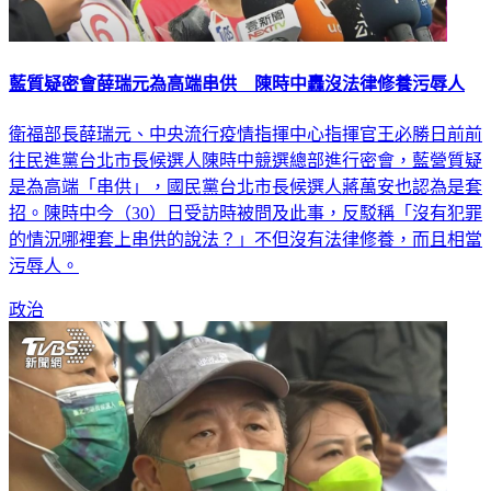
藍質疑密會薛瑞元為高端串供 陳時中轟沒法律修養污辱人
衛福部長薛瑞元、中央流行疫情指揮中心指揮官王必勝日前前
往民進黨台北市長候選人陳時中競選總部進行密會，藍營質疑
是為高端「串供」，國民黨台北市長候選人蔣萬安也認為是套
招。陳時中今（30）日受訪時被問及此事，反駁稱「沒有犯罪
的情況哪裡套上串供的說法？」不但沒有法律修養，而且相當
污辱人。
政治