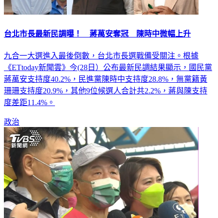
台北市長最新民調曝！ 蔣萬安奪冠 陳時中微幅上升
九合一大選進入最後倒數，台北市長選戰備受關注。根據
《ETtoday新聞雲》今(28日）公布最新民調結果顯示，國民黨
蔣萬安支持度40.2%，民進黨陳時中支持度28.8%，無黨籍黃
珊珊支持度20.9%，其他9位候選人合計共2.2%，蔣與陳支持
度差距11.4%。
政治