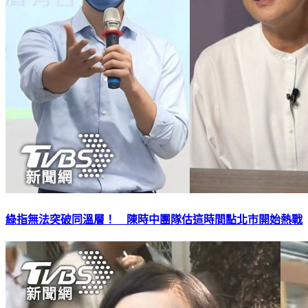
綠指無法突破同溫層！ 陳時中團隊估這時間點北市開始熱戰