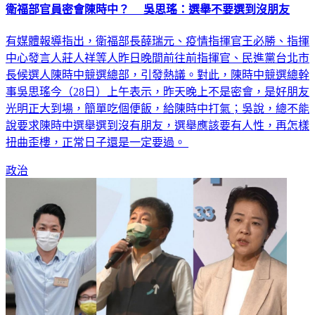
衛福部官員密會陳時中？ 吳思瑤：選舉不要選到沒朋友
有媒體報導指出，衛福部長薛瑞元、疫情指揮官王必勝、指揮
中心發言人莊人祥等人昨日晚間前往前指揮官、民進黨台北市
長候選人陳時中競選總部，引發熱議。對此，陳時中競選總幹
事吳思瑤今（28日）上午表示，昨天晚上不是密會，是好朋友
光明正大到場，簡單吃個便飯，給陳時中打氣；吳說，總不能
說要求陳時中選舉選到沒有朋友，選舉應該要有人性，再怎樣
扭曲歪樓，正常日子還是一定要過。
政治