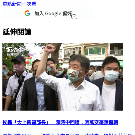
重點新聞一次看
延伸閱讀
挨轟「太上衛福部長」 陳時中回嗆：蔣萬安毫無邏輯