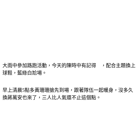
大雨中參加路跑活動，今天的陳時中有記得　，配合主題換上
球鞋，藍綠白尬場。
早上清晨5點多黃珊珊搶先到場，跟著隊伍一起暖身，沒多久
換蔣萬安也來了，三人比人氣還不止這個點。