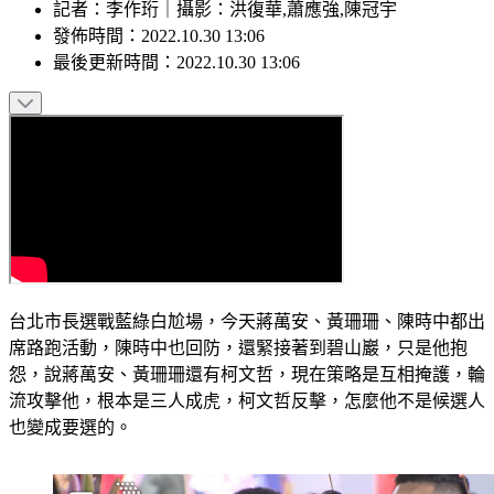
記者
：
李作珩
｜
攝影
：
洪復華,蕭應強,陳冠宇
發佈時間：
2022.10.30 13:06
最後更新時間：
2022.10.30 13:06
台北市長選戰藍綠白尬場，今天蔣萬安、黃珊珊、陳時中都出
席路跑活動，陳時中也回防，還緊接著到碧山巖，只是他抱
怨，說蔣萬安、黃珊珊還有柯文哲，現在策略是互相掩護，輪
流攻擊他，根本是三人成虎，柯文哲反擊，怎麼他不是候選人
也變成要選的。