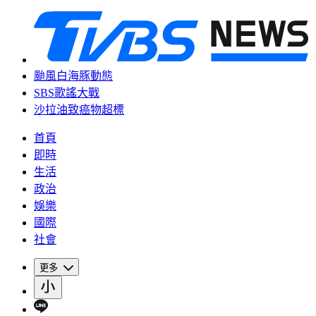
颱風白海豚動態
SBS歌謠大戰
沙拉油致癌物超標
首頁
即時
生活
政治
娛樂
國際
社會
更多