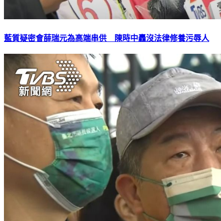
藍質疑密會薛瑞元為高端串供 陳時中轟沒法律修養污辱人