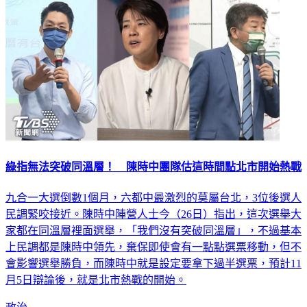
綠指無法突破同溫層！ 陳時中團隊估這時間點北市開始熱戰
九合一大選倒數1個月，六都中最激烈的莫屬台北，3位後選人
民調緊咬接近。陳時中陣營人士今（26日）指出，這次選舉大
家都在同溫層裡面選舉，「我們沒有突破同溫層」，不過基本
上民調都是陳時中領先，棄保即使會有一點點選票移動，但不
會影響選舉勝負，而陳時中就是設定要拿下過半選票，預計11
月5日辯論後，就是北市熱戰的開始。