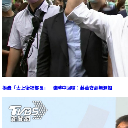
挨轟「太上衛福部長」 陳時中回嗆：蔣萬安毫無邏輯