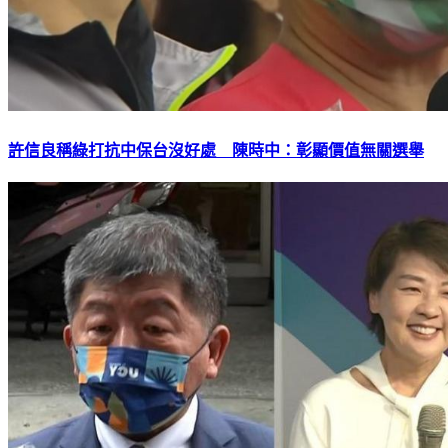
許信良稱綠打抗中保台沒好處 陳時中：彰顯價值無關選舉