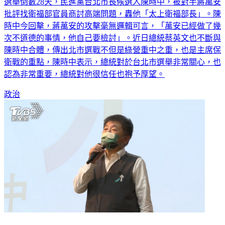
選舉倒數28天，民進黨台北市長候選人陳時中，被對手蔣萬安
批評找衛福部官員商討高端問題，轟他「太上衛福部長」。陳
時中今回擊，蔣萬安的攻擊毫無邏輯可言，「萬安已經做了幾
次不道德的事情，他自己要檢討」。近日總統蔡英文也不斷與
陳時中合體，傳出北市選戰不但是綠營重中之重，也是主席保
衛戰的重點，陳時中表示，總統對於台北市選舉非常關心，也
認為非常重要，總統對他很信任也抱予厚望。
政治