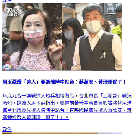
政治
周玉蔻爆「這人」要為陳時中站台：蔣萬安、黃珊珊慘了！
年底九合一選戰進入短兵相接階段，台北市長「三腳督」戰況
激烈，媒體人周玉蔻指出，聯電前榮譽董事長曹興誠將替民進
黨台北市長候選人陳時中站台，直呼國民黨候選人蔣萬安、無
黨籍候選人黃珊珊「慘了！」。
政治