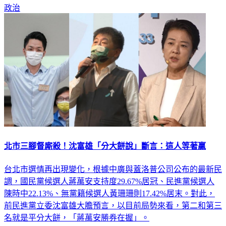
政治
北市三腳督廝殺！沈富雄「分大餅說」斷言：這人等著贏
台北市選情再出現變化，根據中廣與蓋洛普公司公布的最新民
調，國民黨候選人蔣萬安支持度29.67%居冠、民進黨候選人
陳時中22.13%、無黨籍候選人黃珊珊則17.42%居末。對此，
前民進黨立委沈富雄大膽預言，以目前局勢來看，第二和第三
名就是平分大餅，「蔣萬安勝券在握」。