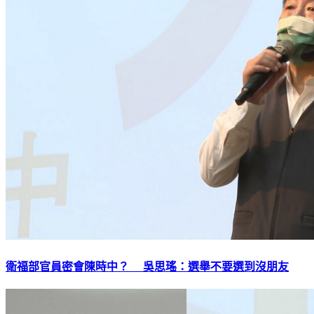
衛福部官員密會陳時中？ 吳思瑤：選舉不要選到沒朋友