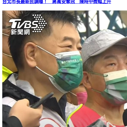
台北市長最新民調曝！ 蔣萬安奪冠 陳時中微幅上升