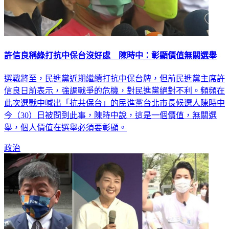
許信良稱綠打抗中保台沒好處 陳時中：彰顯價值無關選舉
選戰將至，民進黨近期繼續打抗中保台牌，但前民進黨主席許
信良日前表示，強調戰爭的危機，對民進黨絕對不利。頻頻在
此次選戰中喊出「抗共保台」的民進黨台北市長候選人陳時中
今（30）日被問到此事，陳時中說，這是一個價值，無關選
舉，個人價值在選舉必須要彰顯。
政治