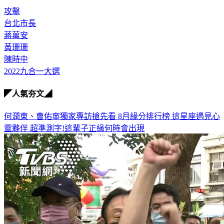
攻擊
台北市長
蔣萬安
黃珊珊
陳時中
2022九合一大選
◤人氣夯文◢
何潤東、曹佑寧獨家專訪搶先看
8月緣分排行榜 這星座遇見心
靈夥伴
超準測字!這輩子正緣何時會出現