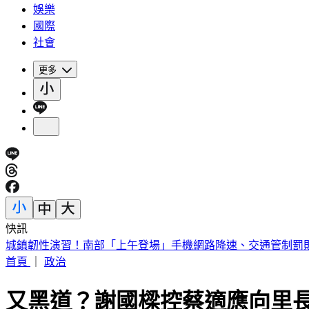
娛樂
國際
社會
更多
快訊
城鎮韌性演習！南部「上午登場」手機網路降速、交通管制罰
首頁
｜
政治
又黑道？謝國樑控蔡適應向里