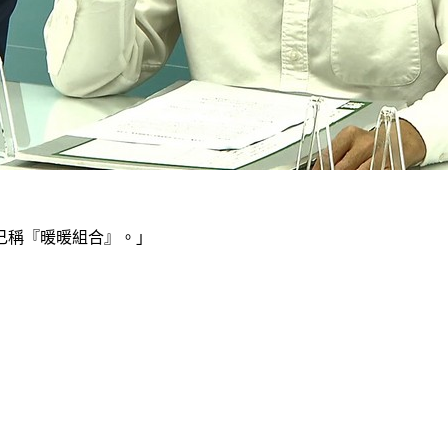
己稱『暖暖組合』。」