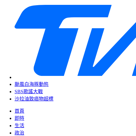
颱風白海豚動態
SBS歌謠大戰
沙拉油致癌物超標
首頁
即時
生活
政治