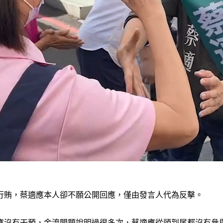
行賄，蔡適應本人卻不願公開回應，僅由發言人代為反擊。
應沒有干預，金流問題說明過很多次，蔡適應從頭到尾都沒有參