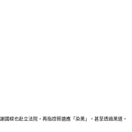
，謝國樑也赴立法院，再指控蔡適應「染黑」，甚至透過黑道，