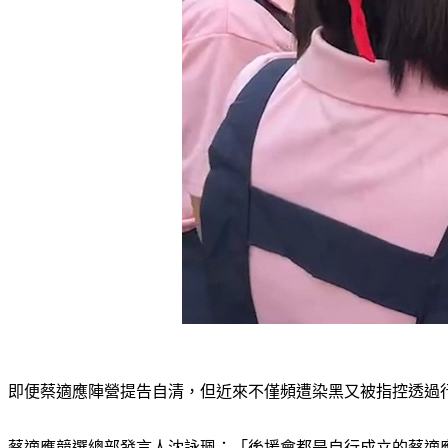
即便蔡適應陣營提告自清，但近來不僅頻遭染黑又被指控透過
蔡適應競選總部發言人沈詠珮：「後援會都是自行成立的蔡適