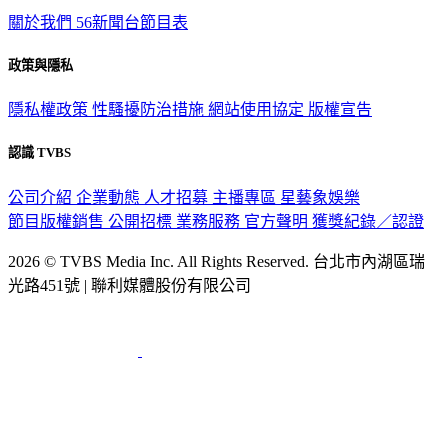
TVBS新聞網
關於我們
56新聞台節目表
政策與隱私
隱私權政策
性騷擾防治措施
網站使用協定
版權宣告
認識 TVBS
公司介紹
企業動態
人才招募
主播專區
星藝象娛樂
節目版權銷售
公開招標
業務服務
官方聲明
獲獎紀錄／認證
2026 © TVBS Media Inc. All Rights Reserved. 台北市內湖區瑞
光路451號 | 聯利媒體股份有限公司