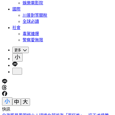
娛樂電影院
國際
川普對等關稅
全球必讀
社會
毒駕連爆
警察愛無限
更多
快訊