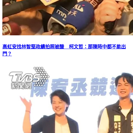
高虹安找林智堅政績拍照被酸 柯文哲：那陳時中都不能出
門？