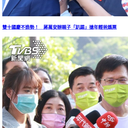
雙十國慶不造勢！ 蔣萬安辦親子「趴踢」搶年輕爸媽票