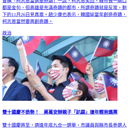
雄市長參選人以及多名藍營議員助選，對於高雄前市長韓國瑜
曾稱「柯志恩當選是奇蹟」一說，柯志恩笑回，韓市長一開口
都是金句，但高雄是充滿奇蹟的都市，所謂奇蹟就是反常，剩
下的11月26日見真章。趙少康也表示，韓國瑜當年創造奇蹟，
柯志恩當然要再創奇蹟。
政治
雙十國慶不造勢！ 蔣萬安辦親子「趴踢」搶年輕爸媽票