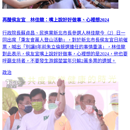
再酸侯友宜 林佳龍：嘴上說好好做事、心裡想2024
行政院長蘇貞昌、民進黨新北市長參選人林佳龍今（2）日一
同出席「秉友會萬人登山活動」，對於新北市長侯友宜日前催
票，喊出「別讓8年前朱立倫競選連任的事情重演」，林佳龍
對此表示，侯友宜嘴上說好好做事，心裡想的是2024，他也要
呼籲支持者，不要發生游錫堃當年只輸2萬多票的遺憾。
政治