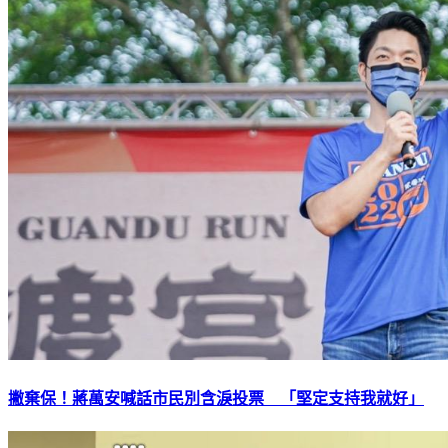
撇棄保！蔣萬安喊話市民別含淚投票 「堅定支持我就好」