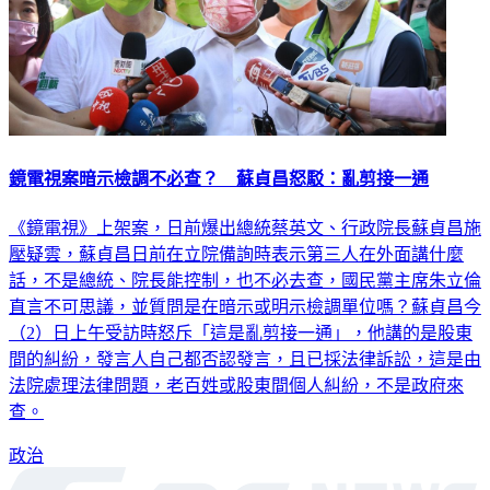
鏡電視案暗示檢調不必查？ 蘇貞昌怒駁：亂剪接一通
《鏡電視》上架案，日前爆出總統蔡英文、行政院長蘇貞昌施
壓疑雲，蘇貞昌日前在立院備詢時表示第三人在外面講什麼
話，不是總統、院長能控制，也不必去查，國民黨主席朱立倫
直言不可思議，並質問是在暗示或明示檢調單位嗎？蘇貞昌今
（2）日上午受訪時怒斥「這是亂剪接一通」，他講的是股東
間的糾紛，發言人自己都否認發言，且已採法律訴訟，這是由
法院處理法律問題，老百姓或股東間個人糾紛，不是政府來
查。
政治