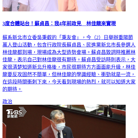
3度合體站台！蘇貞昌：我4年前政見 林佳龍來實現
蘇系新北市立委吳秉叡的「秉友會」，今（2）日舉辦重陽節
萬人登山活動，包含行政院長蘇貞昌、民進黨新北市長參選人
林佳龍都到場，現場成為大型造勢會場。蘇貞昌致詞時推薦林
佳龍，表示自己對林佳龍很有期待。蘇貞昌受訪時則表示，大
家很清楚知道新北升格後，市民很期待方方面面能升級，林佳
龍要反攻固然不簡單，但林佳龍的學識經驗、衝勁就是一流，
在這段時間衝刺下來，今天看到現場的熱烈，就可以知道大家
的期待。
政治