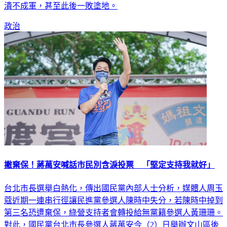
容」。為此，名嘴朱學恒用此事直言，民進黨輸掉新竹選戰將
潰不成軍，甚至此後一敗塗地。
政治
撇棄保！蔣萬安喊話市民別含淚投票 「堅定支持我就好」
台北市長選舉白熱化，傳出國民黨內部人士分析，媒體人周玉
蔻近期一連串行徑讓民進黨參選人陳時中失分，若陳時中掉到
第三名恐遭棄保，綠營支持者會轉投給無黨籍參選人黃珊珊。