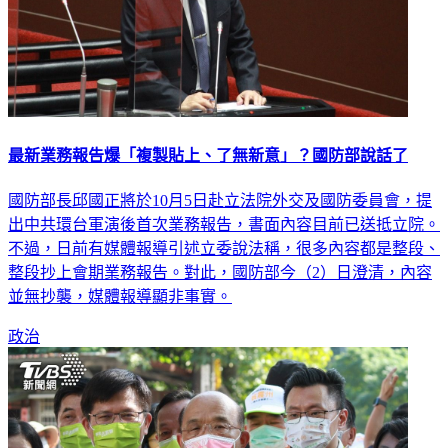
最新業務報告爆「複製貼上、了無新意」？國防部說話了
國防部長邱國正將於10月5日赴立法院外交及國防委員會，提
出中共環台軍演後首次業務報告，書面內容目前已送抵立院。
不過，日前有媒體報導引述立委說法稱，很多內容都是整段、
整段抄上會期業務報告。對此，國防部今（2）日澄清，內容
並無抄襲，媒體報導顯非事實。
政治