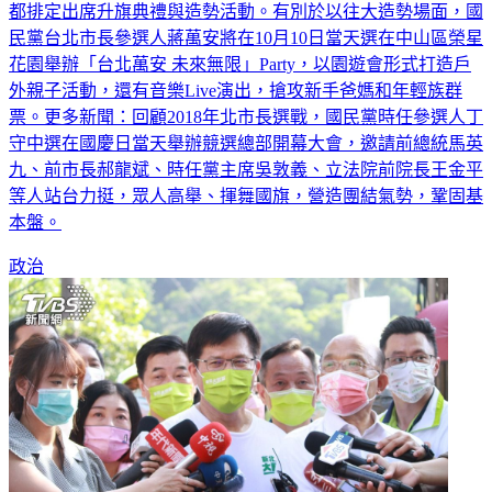
雙十國慶將至，適逢年底九合一選舉，市議員與縣市長參選人
都排定出席升旗典禮與造勢活動。有別於以往大造勢場面，國
民黨台北市長參選人蔣萬安將在10月10日當天選在中山區榮星
花園舉辦「台北萬安 未來無限」Party，以園遊會形式打造戶
外親子活動，還有音樂Live演出，搶攻新手爸媽和年輕族群
票。更多新聞：回顧2018年北市長選戰，國民黨時任參選人丁
守中選在國慶日當天舉辦競選總部開幕大會，邀請前總統馬英
九、前市長郝龍斌、時任黨主席吳敦義、立法院前院長王金平
等人站台力挺，眾人高舉、揮舞國旗，營造團結氣勢，鞏固基
本盤。
政治