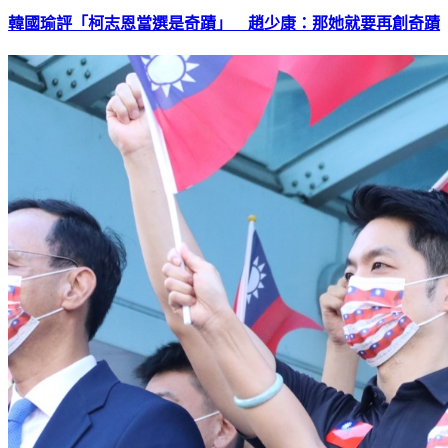
韓國瑜評「柯志恩當選是奇蹟」 趙少康：那她就要再創奇蹟