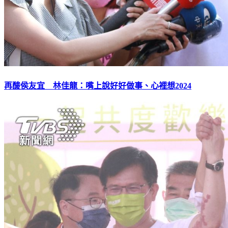
再酸侯友宜 林佳龍：嘴上說好好做事、心裡想2024