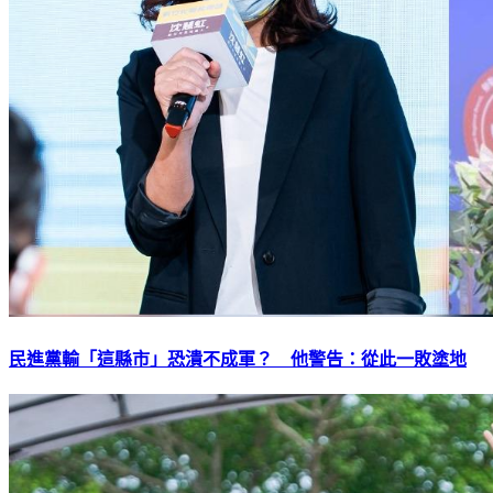
民進黨輸「這縣市」恐潰不成軍？ 他警告：從此一敗塗地