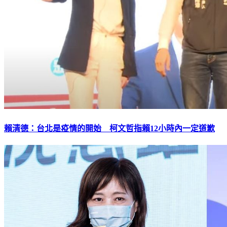
賴清德：台北是疫情的開始 柯文哲指賴12小時內一定道歉