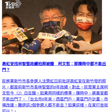
高虹安找林智堅政績拍照被酸 柯文哲：那陳時中都不能出
門？
民進黨新竹市長參選人沈慧虹日前批評高虹安在新竹發的照
片，都是前新竹市長林智堅的8年政績。對此，民眾黨主席柯
文哲今（2）日反酸，如果用同樣的標準，陳時中、蔣萬安都
不能出門了，「台北市8年來，西區門戶、東區門戶計畫、市
場改建，難道這2個參選人都不能去？如果這樣，在家打坐就