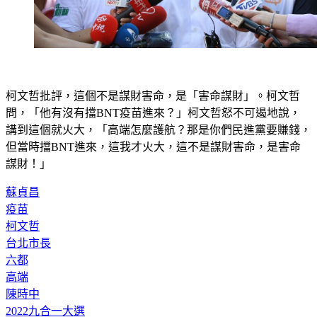
柯文哲批評，這個不是謀財害命，是「害命謀財」。柯文哲
問，「他有沒有擋BNT疫苗進來？」柯文哲怒不可遏地說，
講到這個就火大，「高端怎麼護航？那是你們民進黨要賺錢，
但當時擋BNT進來，這我才火大，這不是謀財害命，是害命
謀財！」
蘇貞昌
疫苗
柯文哲
台北市長
六都
高端
陳時中