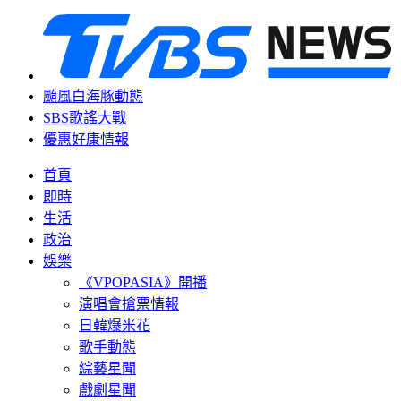
颱風白海豚動態
SBS歌謠大戰
優惠好康情報
首頁
即時
生活
政治
娛樂
《VPOPASIA》開播
演唱會搶票情報
日韓爆米花
歌手動態
綜藝星聞
戲劇星聞