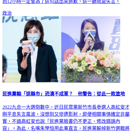
中央指揮官開放邊境3+11才是關鍵。柯文哲則說，賴清德不
到12小時一定會為了這句話出來道歉，這一聽就是失言。
政治
民進黨輸「這縣市」恐潰不成軍？ 他警告：從此一敗塗地
2022九合一大選倒數中，近日民眾黨新竹市長參選人高虹安才
剛平息失言風波，沒想到又慘遭影射，即便相關事情確定非屬
實，不過高虹安也說「民進黨臉書仍不更正、修改錯誤內