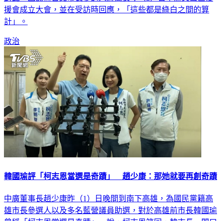
對此，國民黨台北市長參選人蔣萬安今（2）日舉辦文山區後
援會成立大會，並在受訪時回應，「這些都是綠白之間的算
計」。
政治
韓國瑜評「柯志恩當選是奇蹟」 趙少康：那她就要再創奇蹟
中廣董事長趙少康昨（1）日晚間到南下高雄，為國民黨籍高