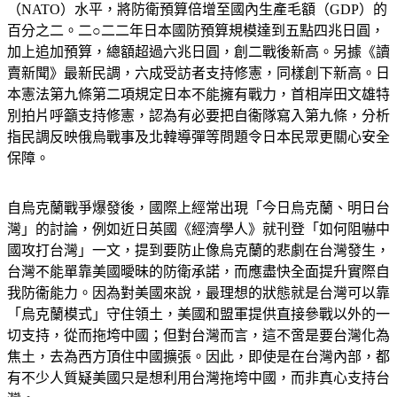
（NATO）水平，將防衛預算倍增至國內生產毛額（GDP）的
百分之二。二○二二年日本國防預算規模達到五點四兆日圓，
加上追加預算，總額超過六兆日圓，創二戰後新高。另據《讀
賣新聞》最新民調，六成受訪者支持修憲，同樣創下新高。日
本憲法第九條第二項規定日本不能擁有戰力，首相岸田文雄特
別拍片呼籲支持修憲，認為有必要把自衞隊寫入第九條，分析
指民調反映俄烏戰事及北韓導彈等問題令日本民眾更關心安全
保障。
自烏克蘭戰爭爆發後，國際上經常出現「今日烏克蘭、明日台
灣」的討論，例如近日英國《經濟學人》就刊登「如何阻嚇中
國攻打台灣」一文，提到要防止像烏克蘭的悲劇在台灣發生，
台灣不能單靠美國曖昧的防衛承諾，而應盡快全面提升實際自
我防衞能力。因為對美國來說，最理想的狀態就是台灣可以靠
「烏克蘭模式」守住領土，美國和盟軍提供直接參戰以外的一
切支持，從而拖垮中國；但對台灣而言，這不啻是要台灣化為
焦土，去為西方頂住中國擴張。因此，即使是在台灣內部，都
有不少人質疑美國只是想利用台灣拖垮中國，而非真心支持台