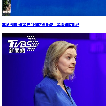
英國欲購7億美元飛彈防禦系統 美國務院點頭