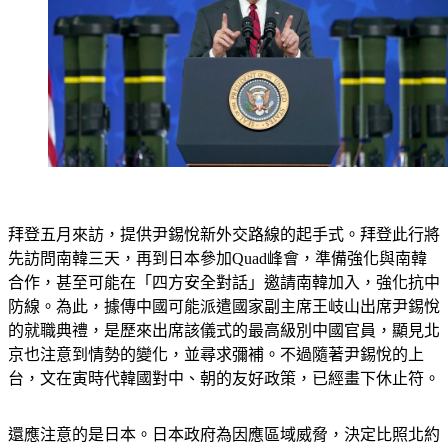
拜登五月來訪，提供尹錫悅新外交路線的起手式。拜登此行將
先訪問南韓三天，再到日本參加Quad峰會，準備強化與南韓
合作，甚至可能在「四方安全對話」邀請南韓加入，強化抗中
防線。為此，據傳中國可能派遣國家副主席王岐山出席尹錫悅
的就職典禮，是歷來出席該儀式的最高級別中國官員，顯見北
京也注意到情勢的變化，並尋求彌補。不過隨著尹錫悅的上
台，文在寅時代韓國對中、朝的友好政策，已經畫下休止符。
還應注意的是日本。日本政府為因應區域威脅，決定比照北約