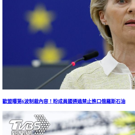
歐盟曝第6波制裁內容！盼成員國通過禁止進口俄羅斯石油