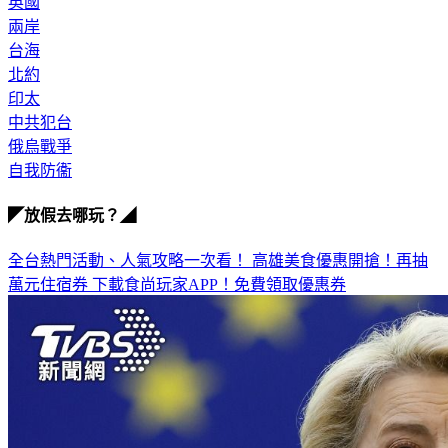
英國
兩岸
台海
北約
印太
中共犯台
俄烏戰爭
自我防衞
◤放假去哪玩？◢
全台熱門活動、人氣攻略一次看！
高雄美食優惠開搶！再抽
萬元住宿券
下載食尚玩家APP！免費領取優惠券