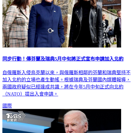
同步行動！傳芬蘭及瑞典5月中旬將正式宣布申請加入北約
自俄羅斯入侵烏克蘭以來，與俄羅斯相鄰的芬蘭和瑞典堅持不
加入北約的立場也產生動搖。根據瑞典及芬蘭國內媒體報導，
兩國政府疑似已經達成共識，將在今年5月中旬正式向北約
（NATO）提出入會申請。
國際