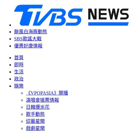
颱風白海豚動態
SBS歌謠大戰
優惠好康情報
首頁
即時
生活
政治
娛樂
《VPOPASIA》開播
演唱會搶票情報
日韓爆米花
歌手動態
綜藝星聞
戲劇星聞