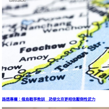
路透專欄：俄烏戰爭教訓 恐使北京更相信壓倒性武力