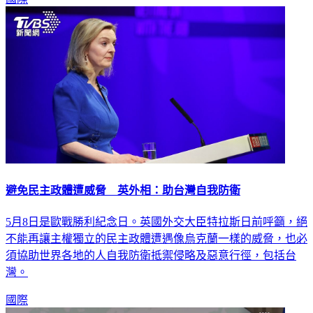
避免民主政體遭威脅 英外相：助台灣自我防衛
5月8日是歐戰勝利紀念日。英國外交大臣特拉斯日前呼籲，絕
不能再讓主權獨立的民主政體遭遇像烏克蘭一樣的威脅，也必
須協助世界各地的人自我防衛抵禦侵略及惡意行徑，包括台
灣。
國際