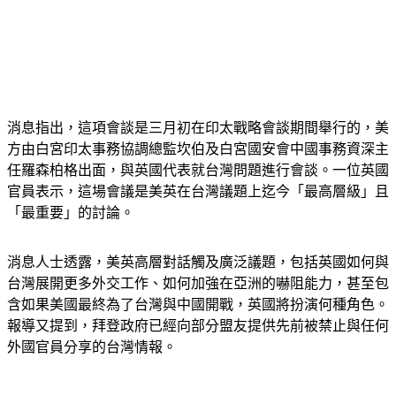
消息指出，這項會談是三月初在印太戰略會談期間舉行的，美
方由白宮印太事務協調總監坎伯及白宮國安會中國事務資深主
任羅森柏格出面，與英國代表就台灣問題進行會談。一位英國
官員表示，這場會議是美英在台灣議題上迄今「最高層級」且
「最重要」的討論。
消息人士透露，美英高層對話觸及廣泛議題，包括英國如何與
台灣展開更多外交工作、如何加強在亞洲的嚇阻能力，甚至包
含如果美國最終為了台灣與中國開戰，英國將扮演何種角色。
報導又提到，拜登政府已經向部分盟友提供先前被禁止與任何
外國官員分享的台灣情報。