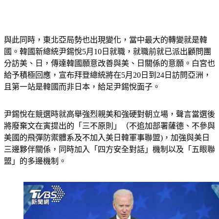
與此同時，東北亞局勢也出現變化，當中最大的轉變就是韓
國。韓國新總統尹錫悅5月10日就職，就職前就已派出顧問團
分訪美、日，傳達韓國願意改善與美、日關係的意願。白宮也
給予積極回應，宣布拜登總統將在5月20日到24日訪問亞洲，
且第一站是韓國而非日本，給足尹錫悅面子。
尹錫悅在競選時就高舉強烈親美和強硬對朝立場，聲言當選後
將廢棄文在寅提出的「三不原則」（不追加部署薩德、不參與
美國的飛彈防禦體系及不加入美日韓軍事聯盟)，加強與美日
三邊夥伴關係，同時加入「四方安全對話」機制以及「五眼聯
盟」的多邊機制。