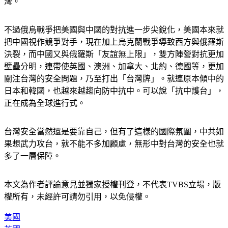
灣。
不過俄烏戰爭把美國與中國的對抗進一步尖銳化，美國本來就
把中國視作競爭對手，現在加上烏克蘭戰爭導致西方與俄羅斯
決裂，而中國又與俄羅斯「友誼無上限」，雙方陣營對抗更加
壁壘分明，連帶使英國、澳洲、加拿大、北約、德國等，更加
關注台灣的安全問題，乃至打出「台灣牌」。就連原本傾中的
日本和韓國，也越來越趨向防中抗中。可以說「抗中護台」，
正在成為全球進行式。
台灣安全當然還是要靠自己，但有了這樣的國際氛圍，中共如
果想武力攻台，就不能不多加顧慮，無形中對台灣的安全也就
多了一層保障。
本文為作者評論意見並獨家授權刊登，不代表TVBS立場，版
權所有，未經許可請勿引用，以免侵權。
美國