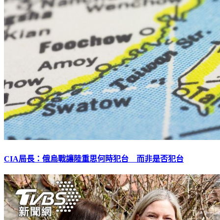
CIA局長：俄烏戰讓陸重思何時犯台 而非是否犯台