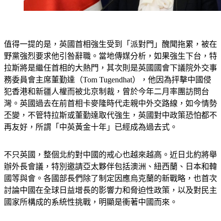
值得一提的是，英國首相強生受到「派對門」醜聞拖累，被在
野黨強烈要求他引咎辭職。當地傳媒分析，如果強生下台，特
拉斯將是繼任首相的大熱門，其次則是英國國會下議院外交事
務委員會主席董勤達（Tom Tugendhat），他因為抨擊中國侵
犯香港和新疆人權而被北京制裁，曾於今年二月率團訪問台
灣。英國過去在前首相卡麥隆時代走親中外交路線，如今情勢
丕變，不管特拉斯或董勤達取代強生，英國對中政策恐怕都不
再友好，所謂「中英黃金十年」已經成為過去式。
不只英國，整個北約對中國的戒心也越來越高。近日北約將舉
辦外長會議，特別邀請亞太夥伴包括澳洲、紐西蘭、日本和韓
國等與會。各國部長們除了制定因應烏克蘭的新戰略，也首次
討論中國在全球日益增長的影響力和脅迫性政策，以及對民主
國家所構成的系統性挑戰，明顯是衝著中國而來。