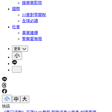
娛樂電影院
國際
川普對等關稅
全球必讀
社會
毒駕連爆
警察愛無限
更多
快訊