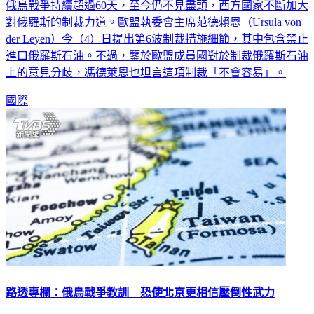
俄烏戰爭持續超過60天，至今仍不見盡頭，西方國家不斷加大
對俄羅斯的制裁力道。歐盟執委會主席范德賴恩（Ursula von
der Leyen）今（4）日提出第6波制裁措施細節，其中包含禁止
進口俄羅斯石油。不過，鑒於歐盟成員國對於制裁俄羅斯石油
上的意見分歧，馮德萊恩也坦言這項制裁「不會容易」。
國際
路透專欄：俄烏戰爭教訓 恐使北京更相信壓倒性武力