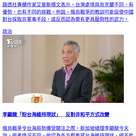
路透社專欄作家艾普斯撰文表示，台灣處境與烏克蘭不同，有
優勢，也有不同的挑戰。他說，俄烏戰爭的教訓可能促使中國
對台採取非軍事手段，或反而認為需有更具壓倒性的武力。
政治
李顯龍「盼台海維持現狀」 反對非和平方式改變
俄烏戰爭令台海局勢備受關注之際，新加坡總理李顯龍今天
說，兩者情況不同，他認為各方都希望台海維持現狀、絕不能