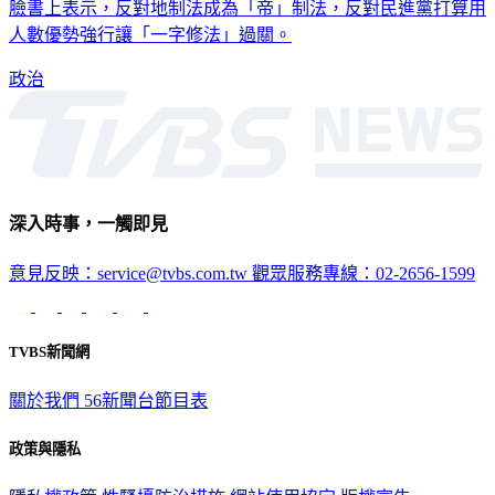
一早6點就到內政委員會佔領主席台，隨後書記長陳玉珍也在
臉書上表示，反對地制法成為「帝」制法，反對民進黨打算用
人數優勢強行讓「一字修法」過關。
政治
深入時事，一觸即見
意見反映：service@tvbs.com.tw
觀眾服務專線：02-2656-1599
TVBS新聞網
關於我們
56新聞台節目表
政策與隱私