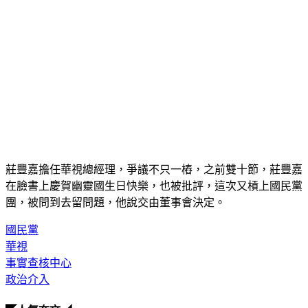
莊豐嘉擔任華視總經理，爭議不只一樁，之前雙十節，莊豐嘉
在臉書上慶賀幽靈國生日快樂，也被批評，這次又槓上國民黨
團，被問到去留問題，他說交由董事會決定。
國民黨
華視
事實查核中心
政治介入