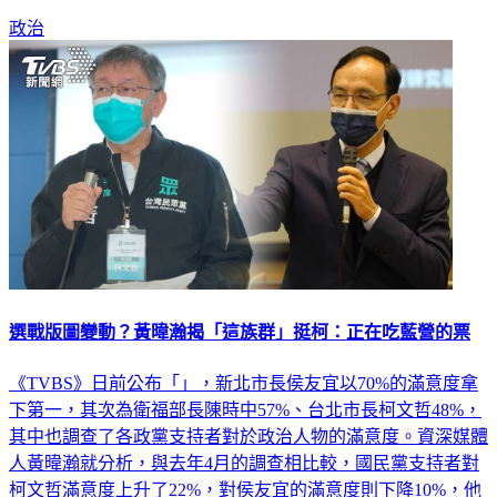
理。
政治
選戰版圖變動？黃暐瀚揭「這族群」挺柯：正在吃藍營的票
《TVBS》日前公布「」，新北市長侯友宜以70%的滿意度拿
下第一，其次為衛福部長陳時中57%、台北市長柯文哲48%，
其中也調查了各政黨支持者對於政治人物的滿意度。資深媒體
人黃暐瀚就分析，與去年4月的調查相比較，國民黨支持者對