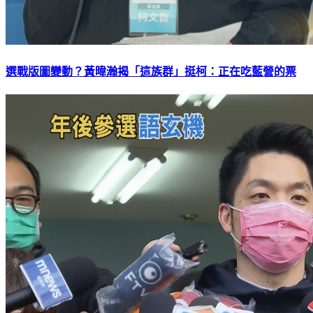
選戰版圖變動？黃暐瀚揭「這族群」挺柯：正在吃藍營的票