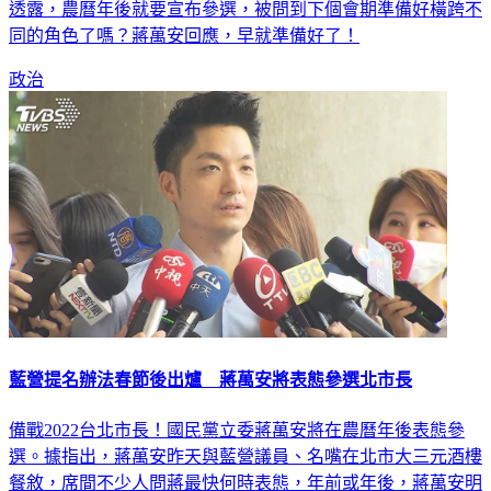
續宴請台北市議員跟名嘴，了解台北市各區的狀況，據傳席間
透露，農曆年後就要宣布參選，被問到下個會期準備好橫跨不
同的角色了嗎？蔣萬安回應，早就準備好了！
政治
藍營提名辦法春節後出爐 蔣萬安將表態參選北市長
備戰2022台北市長！國民黨立委蔣萬安將在農曆年後表態參
選。據指出，蔣萬安昨天與藍營議員、名嘴在北市大三元酒樓