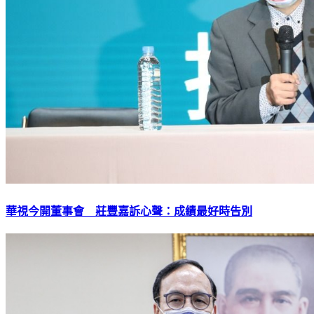
華視今開董事會 莊豐嘉訴心聲：成績最好時告別