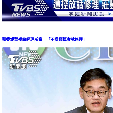
藍委爆華視總經理威脅 「不撤預算案就修理」