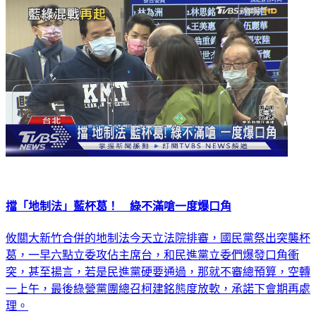
政治
擋「地制法」藍杯葛！ 綠不滿嗆一度爆口角
攸關大新竹合併的地制法今天立法院排審，國民黨祭出突襲杯
葛，一早六點立委攻佔主席台，和民進黨立委們爆發口角衝
突，甚至揚言，若是民進黨硬要通過，那就不審總預算，空轉
一上午，最後綠營黨團總召柯建銘態度放軟，承諾下會期再處