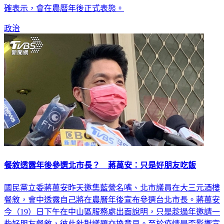
餐敘，席間不少人問蔣最快何時表態，年前或年後，蔣萬安明
確表示，會在農曆年後正式表態。
政治
餐敘透露年後參選北市長？ 蔣萬安：只是好朋友吃飯
國民黨立委蔣萬安昨天邀集藍營名嘴、北市議員在大三元酒樓
餐敘，會中透露自己將在農曆年後宣布參選台北市長。蔣萬安
今（19）日下午在中山區服務處出面說明，只是趁過年邀請一