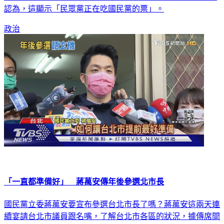
柯文哲滿意度上升了22%，對侯友宜的滿意度則下降10%，他
認為，這顯示「民眾黨正在吃國民黨的票」。
政治
「一直都準備好」 蔣萬安傳年後參選北市長
國民黨立委蔣萬安要宣布參選台北市長了嗎？蔣萬安這兩天連