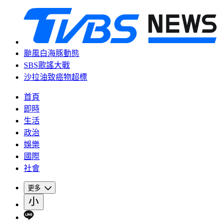
颱風白海豚動態
SBS歌謠大戰
沙拉油致癌物超標
首頁
即時
生活
政治
娛樂
國際
社會
更多