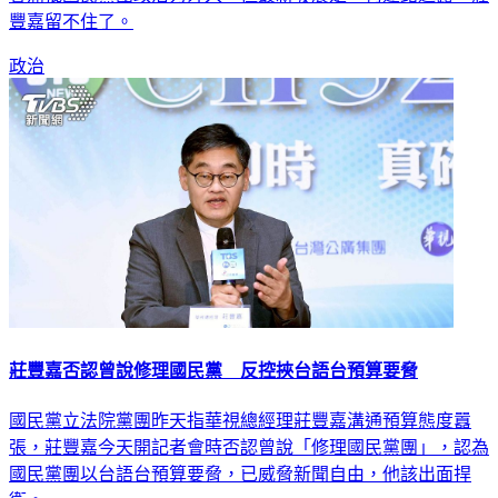
會痛批國民黨團政治力介入，但最新發展是，柯建銘透露，莊
豐嘉留不住了。
政治
莊豐嘉否認曾說修理國民黨 反控挾台語台預算要脅
國民黨立法院黨團昨天指華視總經理莊豐嘉溝通預算態度囂
張，莊豐嘉今天開記者會時否認曾說「修理國民黨團」，認為