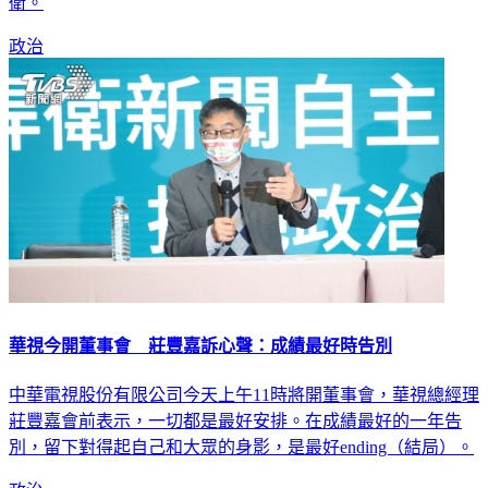
國民黨團以台語台預算要脅，已威脅新聞自由，他該出面捍
衛。
政治
華視今開董事會 莊豐嘉訴心聲：成績最好時告別
中華電視股份有限公司今天上午11時將開董事會，華視總經理
莊豐嘉會前表示，一切都是最好安排。在成績最好的一年告
別，留下對得起自己和大眾的身影，是最好ending（結局）。