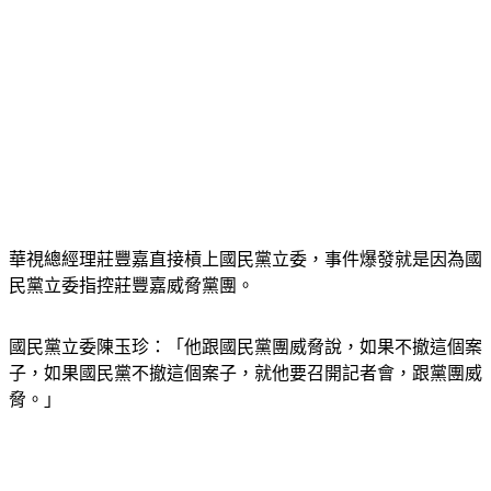
華視總經理莊豐嘉直接槓上國民黨立委，事件爆發就是因為國
民黨立委指控莊豐嘉威脅黨團。
國民黨立委陳玉珍：「他跟國民黨團威脅說，如果不撤這個案
子，如果國民黨不撤這個案子，就他要召開記者會，跟黨團威
脅。」