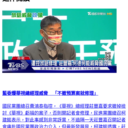
延伸閱讀
藍委爆華視總經理威脅 「不撤預算案就修理」
國民黨團總召費鴻泰指控，《華視》總經理莊豐嘉要求撤掉檢
討《華視》虧損的案子，否則開記者會修理，民進黨團總召柯
建銘表示，對此事感到非常訝異，不過隔一天莊豐嘉召開記者