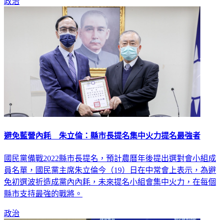
政治
避免藍營內耗 朱立倫：縣市長提名集中火力提名最強者
國民黨備戰2022縣市長提名，預計農曆年後提出選對會小組成
員名單，國民黨主席朱立倫今（19）日在中常會上表示，為避
免初選波折造成黨內內耗，未來提名小組會集中火力，在每個
縣市支持最強的戰將。