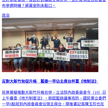
些好朋友餐敘，彼此針對議題交換意見。至於疫情是否影響宣
布參選時機？蔣萬安則未鬆口。
政治
反對大新竹匆促升格 藍委一早佔主席台杯葛《地制法》
民進黨擬推動大新竹升格合併，立法院內政委員會今（19）日
上午審查《地方制度法》，掀起藍綠議事攻防，國民黨立委們