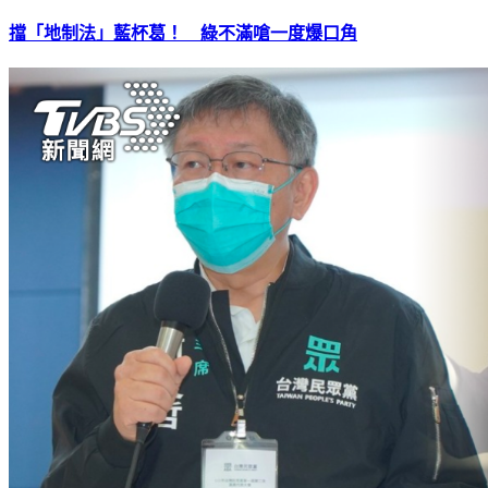
擋「地制法」藍杯葛！ 綠不滿嗆一度爆口角