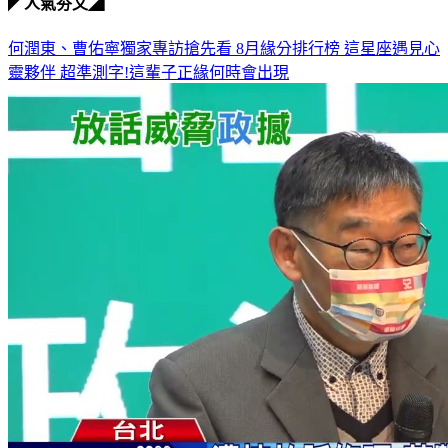
◤人氣夯文◢
何潤東、曹佑寧獨家專訪搶先看
8月緣分排行榜 這星座遇見心
靈夥伴
超準測字!這輩子正緣何時會出現