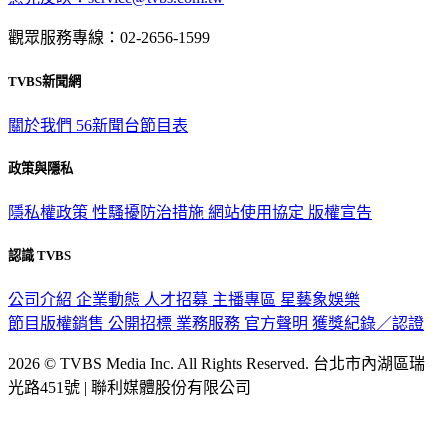
意見反映：service@tvbs.com.tw
觀眾服務專線：02-2656-1599
TVBS新聞網
關於我們
56新聞台節目表
政策與隱私
隱私權政策
性騷擾防治措施
網站使用協定
版權宣告
認識 TVBS
公司介紹
企業動態
人才招募
主播專區
星藝象娛樂
節目版權銷售
公開招標
業務服務
官方聲明
獲獎紀錄／認證
2026 © TVBS Media Inc. All Rights Reserved. 台北市內湖區瑞
光路451號 | 聯利媒體股份有限公司