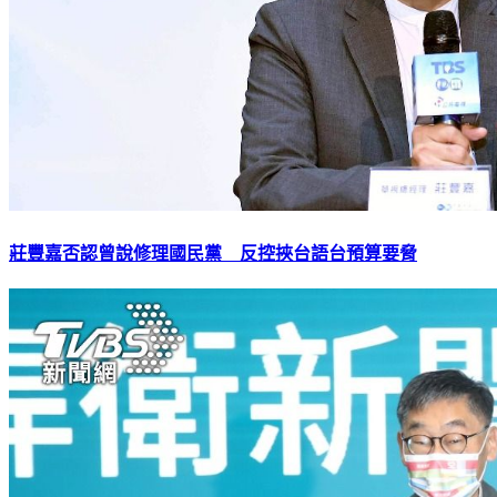
莊豐嘉否認曾說修理國民黨 反控挾台語台預算要脅