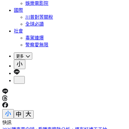
娛樂電影院
國際
川普對等關稅
全球必讀
社會
毒駕連爆
警察愛無限
更多
快訊