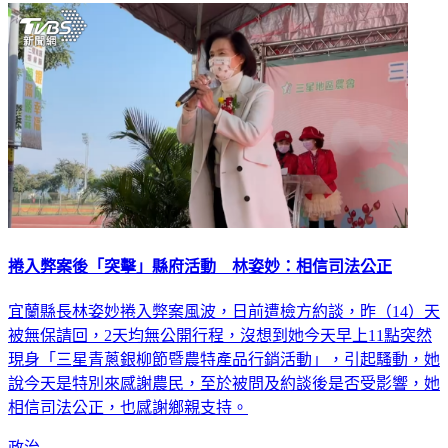
捲入弊案後「突擊」縣府活動 林姿妙：相信司法公正
宜蘭縣長林姿妙捲入弊案風波，日前遭檢方約談，昨（14）天
被無保請回，2天均無公開行程，沒想到她今天早上11點突然
現身「三星青蔥銀柳節暨農特產品行銷活動」，引起騷動，她
說今天是特別來感謝農民，至於被問及約談後是否受影響，她
相信司法公正，也感謝鄉親支持。
政治