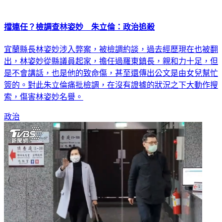
擋連任？檢調查林姿妙 朱立倫：政治追殺
宜蘭縣長林姿妙涉入弊案，被檢調約談，過去經歷現在也被翻
出，林姿妙從縣議員起家，擔任過羅東鎮長，親和力十足，但
是不會講話，也是他的致命傷，甚至還傳出公文是由女兒幫忙
簽的。對此朱立倫痛批檢調，在沒有證據的狀況之下大動作搜
索，傷害林姿妙名譽。
政治