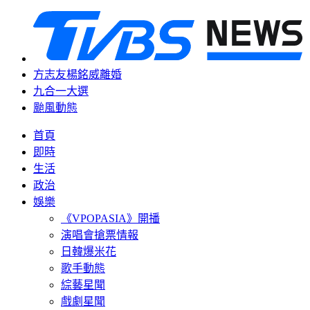
方志友楊銘威離婚
九合一大選
颱風動態
首頁
即時
生活
政治
娛樂
《VPOPASIA》開播
演唱會搶票情報
日韓爆米花
歌手動態
綜藝星聞
戲劇星聞