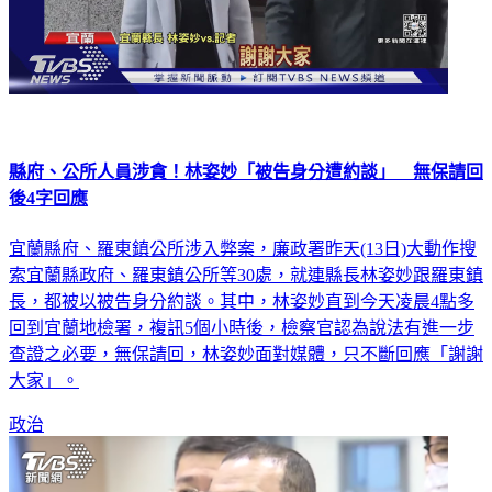
縣府、公所人員涉貪！林姿妙「被告身分遭約談」 無保請回
後4字回應
宜蘭縣府、羅東鎮公所涉入弊案，廉政署昨天(13日)大動作搜
索宜蘭縣政府、羅東鎮公所等30處，就連縣長林姿妙跟羅東鎮
長，都被以被告身分約談。其中，林姿妙直到今天凌晨4點多
回到宜蘭地檢署，複訊5個小時後，檢察官認為說法有進一步
查證之必要，無保請回，林姿妙面對媒體，只不斷回應「謝謝
大家」。
政治