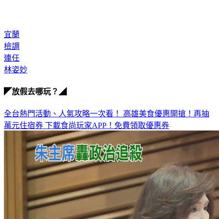
宜蘭
檢調
連任
林姿妙
◤放假去哪玩？◢
全台熱門活動、人氣攻略一次看！
高雄美食優惠開搶！再抽
萬元住宿券
下載食尚玩家APP！免費領取優惠券