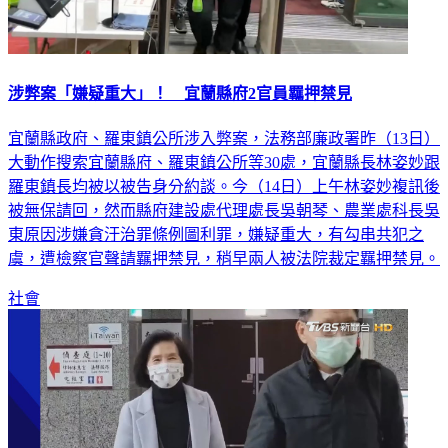
涉弊案「嫌疑重大」！ 宜蘭縣府2官員羈押禁見
宜蘭縣政府、羅東鎮公所涉入弊案，法務部廉政署昨（13日）
大動作搜索宜蘭縣府、羅東鎮公所等30處，宜蘭縣長林姿妙跟
羅東鎮長均被以被告身分約談。今（14日）上午林姿妙複訊後
被無保請回，然而縣府建設處代理處長吳朝琴、農業處科長吳
東原因涉嫌貪汙治罪條例圖利罪，嫌疑重大，有勾串共犯之
虞，遭檢察官聲請羈押禁見，稍早兩人被法院裁定羈押禁見。
社會