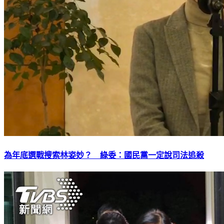
為年底選戰搜索林姿妙？ 綠委：國民黨一定說司法追殺