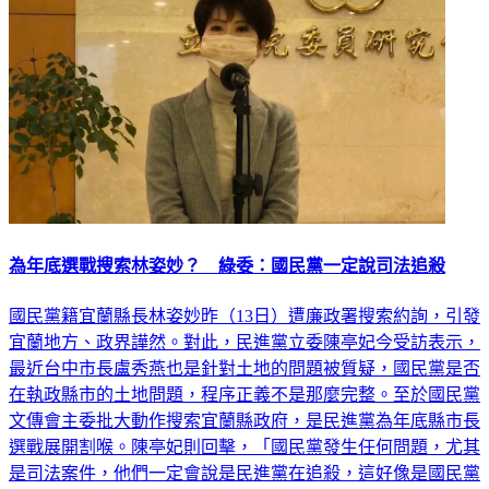
為年底選戰搜索林姿妙？ 綠委：國民黨一定說司法追殺
國民黨籍宜蘭縣長林姿妙昨（13日）遭廉政署搜索約詢，引發
宜蘭地方、政界譁然。對此，民進黨立委陳亭妃今受訪表示，
最近台中市長盧秀燕也是針對土地的問題被質疑，國民黨是否
在執政縣市的土地問題，程序正義不是那麼完整。至於國民黨
文傳會主委批大動作搜索宜蘭縣政府，是民進黨為年底縣市長
選戰展開割喉。陳亭妃則回擊，「國民黨發生任何問題，尤其
是司法案件，他們一定會說是民進黨在追殺，這好像是國民黨