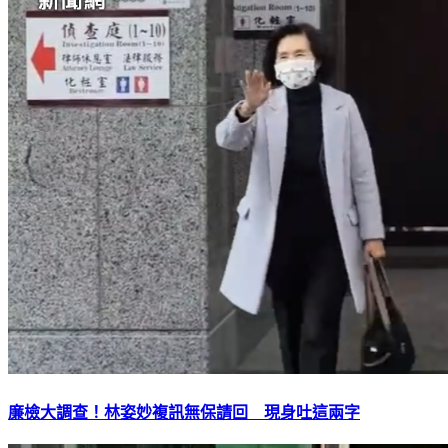
廉檢大調查！林姿妙複訊無保請回 現身吐這兩字