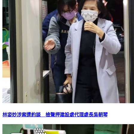
林姿妙涉案遭約談 檢聲押建設處代理處長吳朝琴