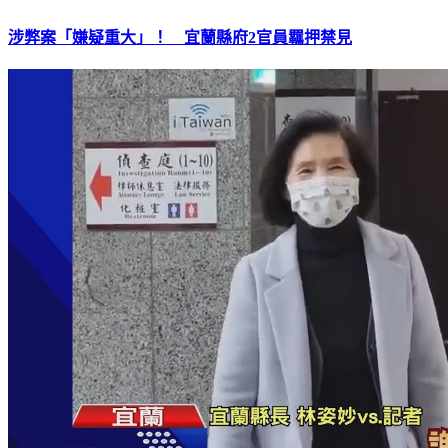
涉弊案「嫌疑重大」！ 宜蘭縣府2官員羈押禁見