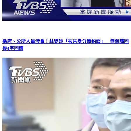
縣府、公所人員涉貪！林姿妙「被告身分遭約談」 無保請回
後4字回應