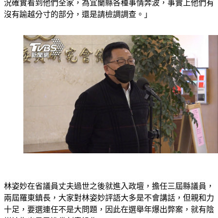
況確實看到他們全家，為宜蘭縣各種事情奔波，事實上他們有
沒有踰越分寸的部分，還是請檢調調查。」
林姿妙在省議員丈夫過世之後就進入政壇，擔任三屆縣議員，
兩屆羅東鎮長，大家對林姿妙評語大多是不會講話，但親和力
十足，要選連任不是大問題，因此在選舉年爆出弊案，就有陰