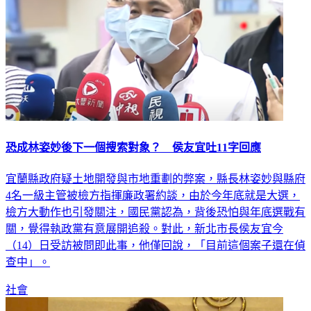
恐成林姿妙後下一個搜索對象？ 侯友宜吐11字回應
宜蘭縣政府疑土地開發與市地重劃的弊案，縣長林姿妙與縣府
4名一級主管被檢方指揮廉政署約談，由於今年底就是大選，
檢方大動作也引發關注，國民黨認為，背後恐怕與年底選戰有
關，覺得執政黨有意展開追殺。對此，新北市長侯友宜今
（14）日受訪被問即此事，他僅回說，「目前這個案子還在偵
查中」。
社會