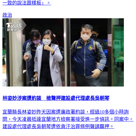
一致的說法跟樣板」。
政治
林姿妙涉案遭約談 檢聲押建設處代理處長吳朝琴
宜蘭縣長林姿妙昨天因案遭廉政署約談，經過10多個小時詢
問，今天凌晨抵達宜蘭地方檢察署接受進一步偵訊。同案中，
建設處代理處長吳朝琴遭依貪汙治罪條例聲請羈押。