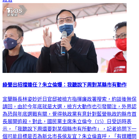
綠營出招擋連任？朱立倫爆：我聽說下周對某縣市有動作
宜蘭縣長林姿妙近日官邸被檢方指揮廉政署搜索，約談後無保
請回，由於今年底就是大選，檢方大動作也引發關注，外界認
為恐與年底選戰有關，覺得執政黨有意針對藍營執政的縣市首
長展開追殺。對此，國民黨主席朱立倫今（15）日受訪時表
示，「我聽說下周還要對某個縣市有所動作」，記者追問下一
個可能目標是否為新北市長侯友宜？朱立倫直呼，「有媒體問