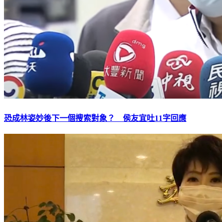
恐成林姿妙後下一個搜索對象？ 侯友宜吐11字回應