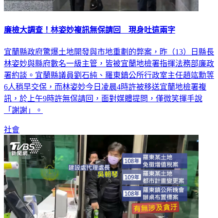
廉檢大調查！林姿妙複訊無保請回 現身吐這兩字
宜蘭縣政府驚爆土地開發與市地重劃的弊案，昨（13）日縣長
林姿妙與縣府數名一級主管，皆被宜蘭地檢署指揮法務部廉政
署約談。宜蘭縣議員劉石純、羅東鎮公所行政室主任趙竑勳等
6人稍早交保，而林姿妙今日凌晨4時許被移送宜蘭地檢署複
訊，於上午9時許無保請回，面對媒體提問，僅微笑揮手說
「謝謝」。
社會