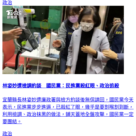
政治
林姿妙遭檢調約談 國民黨：民進黨殺紅眼、政治追殺
宜蘭縣長林姿妙遭廉政署與檢方約談後無保請回，國民黨今天
表示，民進黨步步進逼，已殺紅了眼，幾乎是要割喉割到斷，
利用檢調、政治抹黑的做法，鋪天蓋地全盤攻擊，國民黨一定
要團結。
政治