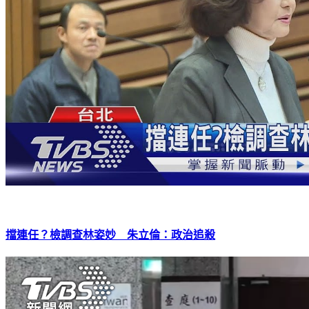
擋連任？檢調查林姿妙 朱立倫：政治追殺