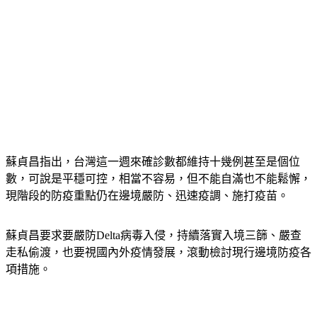
蘇貞昌指出，台灣這一週來確診數都維持十幾例甚至是個位
數，可說是平穩可控，相當不容易，但不能自滿也不能鬆懈，
現階段的防疫重點仍在邊境嚴防、迅速疫調、施打疫苗。
蘇貞昌要求要嚴防Delta病毒入侵，持續落實入境三篩、嚴查
走私偷渡，也要視國內外疫情發展，滾動檢討現行邊境防疫各
項措施。