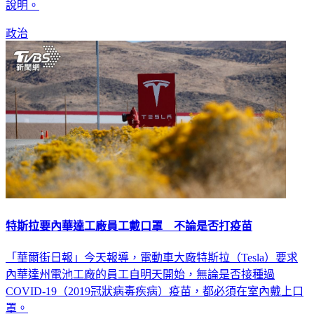
說明。
政治
特斯拉要內華達工廠員工戴口罩 不論是否打疫苗
「華爾街日報」今天報導，電動車大廠特斯拉（Tesla）要求
內華達州電池工廠的員工自明天開始，無論是否接種過
COVID-19（2019冠狀病毒疾病）疫苗，都必須在室內戴上口
罩。