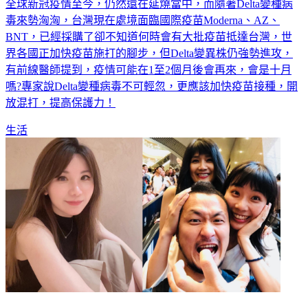
全球新冠疫情至今，仍然還在延燒當中，而隨著Delta變種病
毒來勢洶洶，台灣現在處境面臨國際疫苗Moderna、AZ、
BNT，已經採購了卻不知道何時會有大批疫苗抵達台灣，世
界各國正加快疫苗施打的腳步，但Delta變異株仍強勢進攻，
有前線醫師提到，疫情可能在1至2個月後會再來，會是十月
嗎?專家說Delta變種病毒不可輕忽，更應該加快疫苗接種，開
放混打，提高保護力！
生活