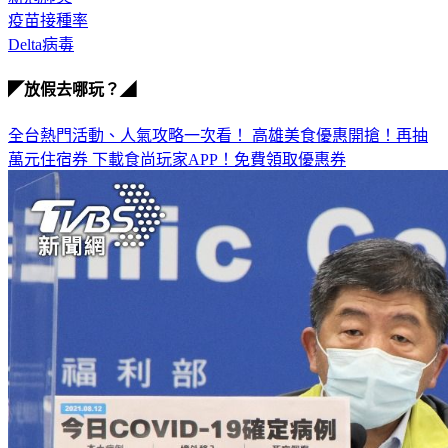
疫苗接種率
Delta病毒
◤放假去哪玩？◢
全台熱門活動、人氣攻略一次看！
高雄美食優惠開搶！再抽
萬元住宿券
下載食尚玩家APP！免費領取優惠券