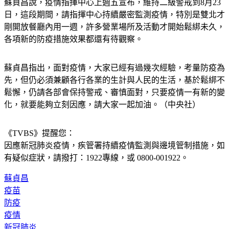
蘇貞昌說，疫情指揮中心上週五宣布，維持二級警戒到8月23
日，這段期間，請指揮中心持續嚴密監測疫情，特別是雙北才
剛開放餐廳內用一週，許多營業場所及活動才開始鬆綁未久，
各項新的防疫措施效果都還有待觀察。
蘇貞昌指出，面對疫情，大家已經有過幾次經驗，考量防疫為
先，但仍必須兼顧各行各業的生計與人民的生活，基於鬆綁不
鬆懈，仍請各部會保持警戒、審慎面對，只要疫情一有新的變
化，就要能夠立刻因應，請大家一起加油。（中央社）
《TVBS》提醒您：
因應新冠肺炎疫情，疾管署持續疫情監測與邊境管制措施，
如
有疑似症狀，請撥打：1922專線，或 0800-001922。
蘇貞昌
疫苗
防疫
疫情
新冠肺炎