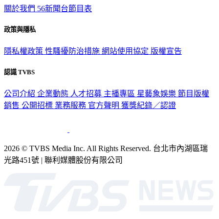
關於我們
56新聞台節目表
政策與隱私
隱私權政策
性騷擾防治措施
網站使用協定
版權宣告
認識 TVBS
公司介紹
企業動態
人才招募
主播專區
星藝象娛樂
節目版權
銷售
公開招標
業務服務
官方聲明
獲獎紀錄／認證
2026 © TVBS Media Inc. All Rights Reserved. 台北市內湖區瑞
光路451號 | 聯利媒體股份有限公司