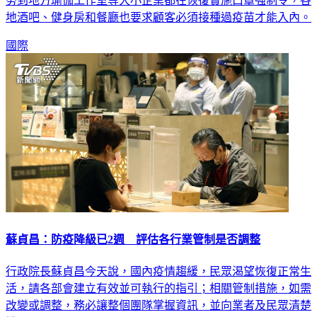
勞到地方瑜伽工作室等大小企業都在恢復實施口罩強制令，各
地酒吧、健身房和餐廳也要求顧客必須接種過疫苗才能入內。
國際
蘇貞昌：防疫降級已2週 評估各行業管制是否調整
行政院長蘇貞昌今天說，國內疫情趨緩，民眾渴望恢復正常生
活，請各部會建立有效並可執行的指引；相關管制措施，如需
改變或調整，務必讓整個團隊掌握資訊，並向業者及民眾清楚