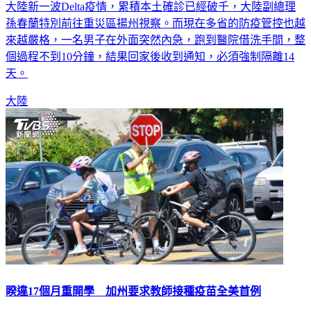
大陸新一波Delta疫情，累積本土確診已經破千，大陸副總理
孫春蘭特別前往重災區揚州視察。而現在多省的防疫管控也越
來越嚴格，一名男子在外面突然內急，跑到醫院借洗手間，整
個過程不到10分鐘，結果回家後收到通知，必須強制隔離14
天。
大陸
睽違17個月重開學 加州要求教師接種疫苗全美首例