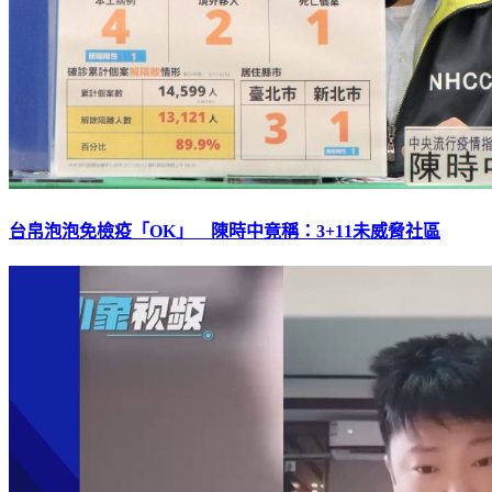
台帛泡泡免檢疫「OK」 陳時中竟稱：3+11未威脅社區