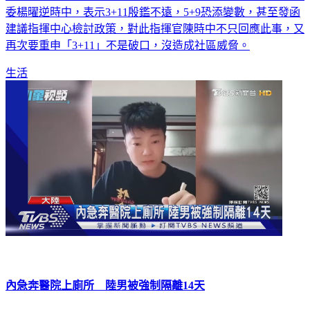
委楊曜逆時中，表示3+11殷鑑不遠，5+9恐添變數，甚至發函
建議指揮中心檢討政策，對此指揮官陳時中不只回應此事，又
再次要重申「3+11」不是破口，沒造成社區威脅。
生活
內急奔醫院上廁所 陸男被強制隔離14天