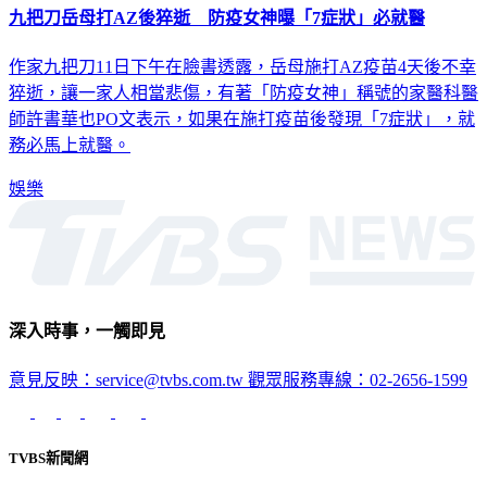
九把刀岳母打AZ後猝逝 防疫女神曝「7症狀」必就醫
作家九把刀11日下午在臉書透露，岳母施打AZ疫苗4天後不幸
猝逝，讓一家人相當悲傷，有著「防疫女神」稱號的家醫科醫
師許書華也PO文表示，如果在施打疫苗後發現「7症狀」，就
務必馬上就醫。
娛樂
深入時事，一觸即見
意見反映：service@tvbs.com.tw
觀眾服務專線：02-2656-1599
TVBS新聞網