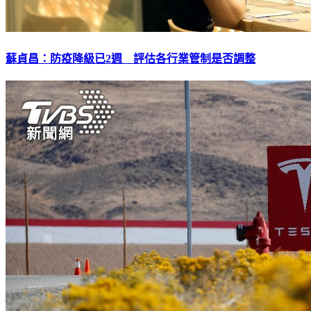
蘇貞昌：防疫降級已2週 評估各行業管制是否調整