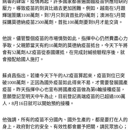
病毒的肆虐，疫情再起，許多國家都普遍面臨疫苗供應短缺的
壓力，導致疫苗的到貨比過去更加困難。例如，越南在5月跟
輝瑞簽購3100萬劑，到7月只到貨首批的9萬劑；澳洲在5月間
採購莫德納疫苗2500萬劑，首批100萬劑要到9月才能交貨。
他說，儘管整個疫苗的市場情勢如此，指揮中心仍然費盡心力
爭取，父親節當天有約10萬劑的莫德納疫苗抵台，今天下午將
會有52萬劑AZ疫苗從泰國運抵，在完成封緘檢驗程序後，就
會撥配給國人施打。
蘇貞昌指出，若連今天下午的AZ疫苗算起來，疫苗到位已突
破1000萬劑，正因為國外疫苗如此得來不易，才需要發展國產
疫苗，昨天指揮中心也宣布將國產疫苗做為第6輪接種疫苗，
意願登記至明天中午為止，目前登記高端疫苗的已超過100萬
人，8月16日就可以開始預約接種。
他強調，所有的疫苗不分國內、國外生產的，都是要打在人的
身上，政府對它的安全、有效性都會嚴予把關，請民眾放心；