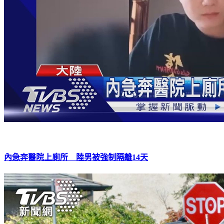
內急奔醫院上廁所 陸男被強制隔離14天