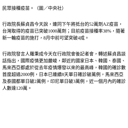
民眾接種疫苗。（圖／中央社）
行政院長蘇貞昌今天說，連同下午將抵台的52萬劑AZ疫苗，
台灣取得的疫苗已突破1000萬劑；目前疫苗接種率38%，隨著
新一輪疫苗的施打，8月中前可望突破4成。
行政院發言人羅秉成今天在行政院會後記者會，轉述蘇貞昌談
話指出，國際疫情更加嚴峻，鄰近的國家日本、韓國、泰國、
馬來西亞都處於從去年疫情爆發以來的最高峰，韓國的確診數
首度超過2000例，日本已連續8天單日確診破萬例，馬來西亞
及泰國都單日破2萬例，印尼單日破3萬例，近一個月內的確診
人數達120萬。