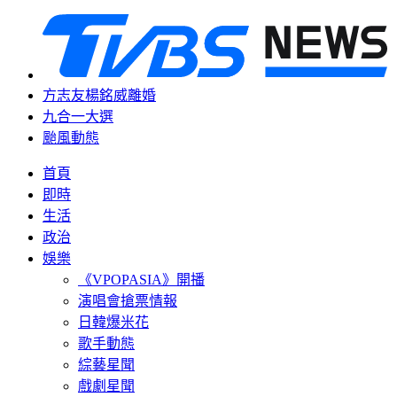
方志友楊銘威離婚
九合一大選
颱風動態
首頁
即時
生活
政治
娛樂
《VPOPASIA》開播
演唱會搶票情報
日韓爆米花
歌手動態
綜藝星聞
戲劇星聞