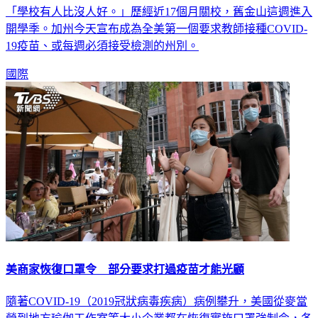
「學校有人比沒人好。」歷經近17個月關校，舊金山這週進入
開學季。加州今天宣布成為全美第一個要求教師接種COVID-
19疫苗、或每週必須接受檢測的州別。
國際
美商家恢復口罩令 部分要求打過疫苗才能光顧
隨著COVID-19（2019冠狀病毒疾病）病例攀升，美國從麥當