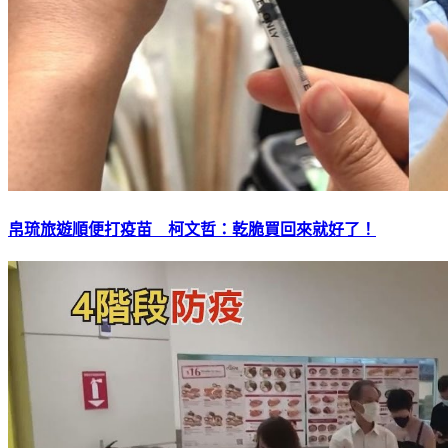
帛琉旅遊順便打疫苗 柯文哲：乾脆買回來就好了！