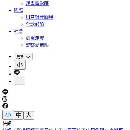
娛樂電影院
國際
川普對等關稅
全球必讀
社會
毒駕連爆
警察愛無限
更多
快訊