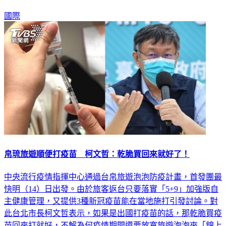
國際
帛琉旅遊順便打疫苗 柯文哲：乾脆買回來就好了！
中央流行疫情指揮中心通過台帛旅遊泡泡防疫計畫，首發團最
快明（14）日出發。由於旅客返台只要落實「5+9」加強版自
主健康管理，又提供3種新冠疫苗能在當地施打引發討論。對
此台北市長柯文哲表示，如果是出國打疫苗的話，那乾脆買疫
苗回來打就好，不解為何疫情期間還要放寬旅遊泡泡來「錦上