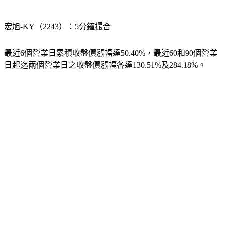
宏旭-KY（2243）：5分鐘撮合
最近6個營業日累積收盤價漲幅達50.40%，最近60和90個營業
日起迄兩個營業日之收盤價漲幅各達130.51%及284.18%。