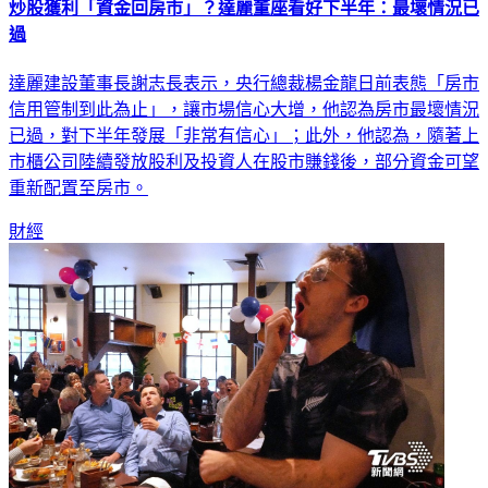
過
達麗建設董事長謝志長表示，央行總裁楊金龍日前表態「房市
信用管制到此為止」，讓市場信心大增，他認為房市最壞情況
已過，對下半年發展「非常有信心」；此外，他認為，隨著上
市櫃公司陸續發放股利及投資人在股市賺錢後，部分資金可望
重新配置至房市。
財經