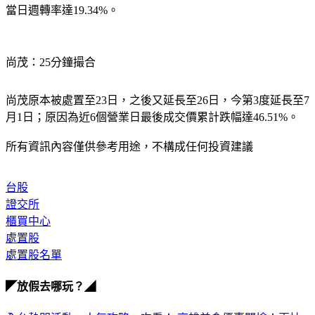
尚茂：25分鐘撮合
尚茂原本被處置至23日，之後又延長至26日，今第3度延長至7
月1日；原因為近6個營業日最後成交價累計跌幅達46.51%。
所有資訊內容僅供參考用途，不構成任何投資建議
台股
證交所
櫃買中心
處置股
處置股名單
◤放假去哪玩？◢
全台熱門活動、人氣攻略一次看！
高雄美食優惠開搶！再抽