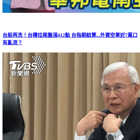
台股再洗！台積拉尾盤漲412點 台指期結算...外資空單近7萬口
有亂流？