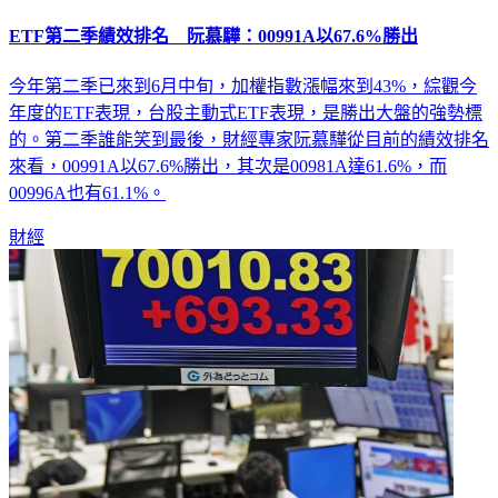
ETF第二季績效排名 阮慕驊：00991A以67.6%勝出
今年第二季已來到6月中旬，加權指數漲幅來到43%，綜觀今
年度的ETF表現，台股主動式ETF表現，是勝出大盤的強勢標
的。第二季誰能笑到最後，財經專家阮慕驊從目前的績效排名
來看，00991A以67.6%勝出，其次是00981A達61.6%，而
00996A也有61.1%。
財經