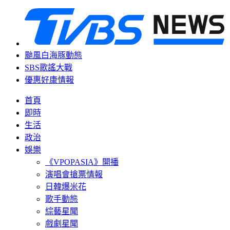
颱風白海豚動態
SBS歌謠大戰
優惠好康情報
首頁
即時
生活
政治
娛樂
《VPOPASIA》開播
演唱會搶票情報
日韓爆米花
歌手動態
綜藝星聞
戲劇星聞