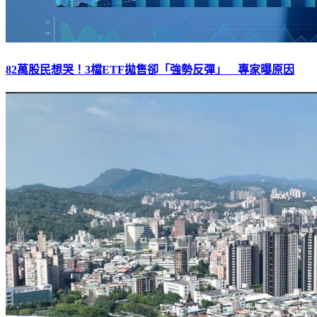
82萬股民想哭！3檔ETF拋售卻「強勢反彈」 專家曝原因