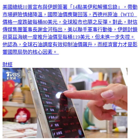
市場避險情緒降溫，國際油價應聲回落，西德州原油（WTI）
價格一度跌破每桶80美元，全球股市也隨之反彈。對此，財信
傳媒集團董事長謝金河指出，美以聯手軍事行動後，伊朗封鎖
荷莫茲海峽一度推升油價至每桶119美元，但未進一步失控。
他認為，全球石油調度有效抑制油價飆升，而經濟實力才是影
響國際局勢的核心因素。
財經