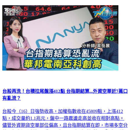
台股再洗！台積拉尾盤漲412點 台指期結算...外資空單近7萬口
有亂流？
台股今（16）日強勢收高，加權指數收在45809點，上漲412
點，成交量約1.1兆元，盤中一路震盪走高並收在相對高點。
儘管外資期貨空單部位偏高，且台指期結算在即，市場多空分
歧，但資深分析師吳岳展，在TVBS網路財經節目「T台最錢