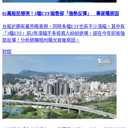
82萬股民想哭！3檔ETF拋售卻「強勢反彈」 專家曝原因
台股近期有著亮眼表現，同時多檔ETF也有不少漲幅。其中有
「3檔ETF」前2年漲幅不多投資人紛紛退場，卻在今年迎來強
勁反彈！分析師陳相州曝光背後原因。
財經
炒股獲利「資金回房市」？達麗董座看好下半年：最壞情況已