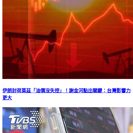
伊朗封荷莫茲「油價沒失控」！謝金河點出關鍵：台灣影響力
更大