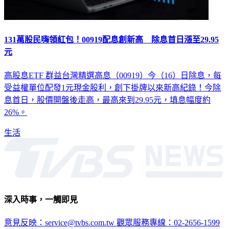
131萬股民嗨領紅包！00919配息創新高 除息首日漲至29.95
元
高股息ETF 群益台灣精選高息（00919）今（16）日除息，每
受益權單位配發1元現金股利，創下掛牌以來新高紀錄！今除
息首日，股價開盤後走高，最高來到29.95元，填息幅度約
26%。
生活
深入時事，一觸即見
意見反映：service@tvbs.com.tw
觀眾服務專線：02-2656-1599