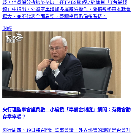
線」中指出，外資空單增加多屬避險操作，隨指數墊高本就會
擴大，並不代表全面看空，整體格局仍偏多看待。
財經
央行理監事會議倒數 小編授「準備金制度」網問：有機會動
存準率嗎？
央行周四、19日將召開理監事會議，外界熱議的議題是否會升
息?另一個是房市政策，換屋房貸是否會鬆綁？央行小編今