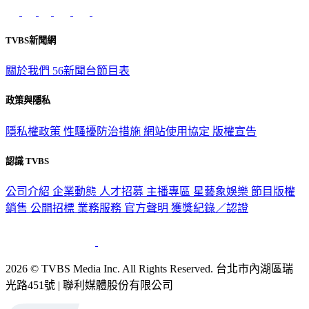
TVBS新聞網
關於我們
56新聞台節目表
政策與隱私
隱私權政策
性騷擾防治措施
網站使用協定
版權宣告
認識 TVBS
公司介紹
企業動態
人才招募
主播專區
星藝象娛樂
節目版權
銷售
公開招標
業務服務
官方聲明
獲獎紀錄／認證
2026 © TVBS Media Inc. All Rights Reserved. 台北市內湖區瑞
光路451號 | 聯利媒體股份有限公司