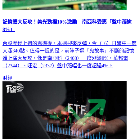
記憶體大反攻！美光勁揚10%激勵 南亞科受惠「盤中漲逾
8%」
台股歷經上週的震盪後，本週迎來反彈，今（16）日盤中一度
大漲340點。值得一提的是，前陣子遭「鬼故事」不斷的記憶
體上演大反攻，像是南亞科（2408）一度漲逾8%，華邦電
（2344）、旺宏（2337）盤中漲幅也一度超過4%。
財經