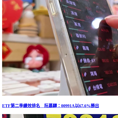
ETF第二季績效排名 阮慕驊：00991A以67.6%勝出