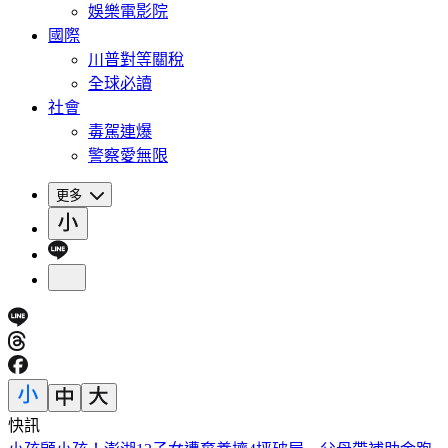
娛樂電影院
國際
川普對等關稅
全球必讀
社會
毒駕連爆
警察愛無限
更多
快訊