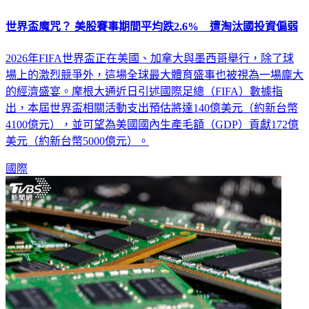
世界盃魔咒？ 美股賽事期間平均跌2.6% 遭淘汰國投資偏弱
2026年FIFA世界盃正在美國、加拿大與墨西哥舉行，除了球
場上的激烈競爭外，這場全球最大體育盛事也被視為一場龐大
的經濟盛宴。摩根大通近日引述國際足總（FIFA）數據指
出，本屆世界盃相關活動支出預估將達140億美元（約新台幣
4100億元），並可望為美國國內生產毛額（GDP）貢獻172億
美元（約新台幣5000億元）。
國際