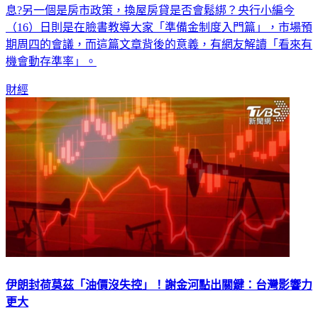
（16）日則是在臉書教導大家「準備金制度入門篇」，市場預
期周四的會議，而這篇文章背後的意義，有網友解讀「看來有
機會動存準率」。
財經
伊朗封荷莫茲「油價沒失控」！謝金河點出關鍵：台灣影響力
更大
美國總統川普宣布與伊朗簽署「14點美伊和解備忘錄」，帶動