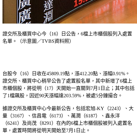
證交所及櫃買中心今（16）日公告，6檔上市櫃個股列入處置
名單。（示意圖／TVBS資料照）
台股今（16）日收在45809.19點，漲412.20點、漲幅0.91%。
證交所、櫃買中心稍早公告了處置股名單，其中新增了6檔上
市櫃個股，將從明（17）天開始一直關到7月1日止；其中包括
了1檔飆股，因近90天漲幅達203.59%，被處5分鐘撮合。
據證交所及櫃買中心今最新公告，包括
宏旭-KY（2243）、大
量（3167）、信昌電（6173）、萬潤（6187）、鑫永洋
（6241）及尚茂（8291）
在內的6檔上市櫃個股被列入處置名
單，處置時間將從明天開始至7月1日止。