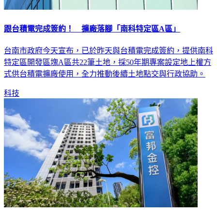
跟台積電完成簽約！ 擴廠落腳「南科特定區A區」
台南市政府今天宣布，已於昨天與台積電完成簽約，提供南科
特定區開發區塊A區共22筆土地，採50年期專案設定地上權方
式供台積電擴廠使用，全力推動後續土地點交與行政協助。
科技
富邦金前5月獲利創新高！EPS飆11.36元 子公司表現曝光