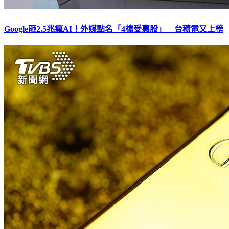
Google砸2.5兆瘋AI！外媒點名「4檔受惠股」 台積電又上榜