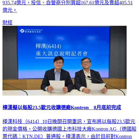
億元。
財經
樺漢擬以每股23.5歐元收購德廠Kontron 8月底前完成
樺漢科技（6414）10日晚間召開重訊，宣布將以每股23.5歐元
的現金價格，公開收購德國上市科技大廠Kontron AG（德國股
票代碼：KTN.DE）普通股。樺漢表示，由於目前對Kontron
的持股比例已跨越30%法定門檻，依法觸發強制公開收購。全