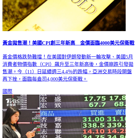
黃金拋售潮！美國CPI創三年新高 金價面臨4000美元保衛戰
黃金價格跌勢難擋！在美國對伊朗發動新一輪攻擊、美國5月
消費者物價指數（CPI）飆升至三年新高後，金價崩跌引發拋
售潮。今（11）日延續週三4.4％的跌幅，亞洲交易時段開盤
再下挫，面臨每盎司4,000美元保衛戰。
國際