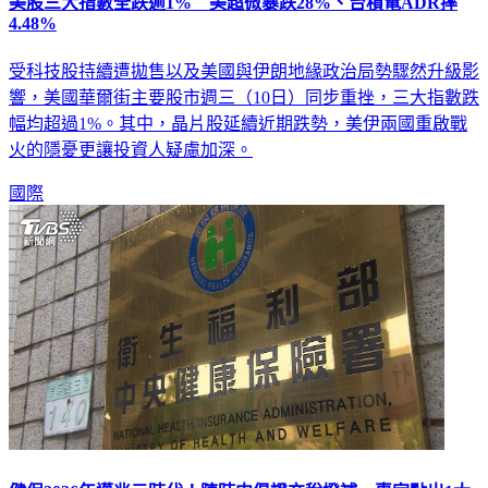
受科技股持續遭拋售以及美國與伊朗地緣政治局勢驟然升級影
響，美國華爾街主要股市週三（10日）同步重挫，三大指數跌
幅均超過1%。其中，晶片股延續近期跌勢，美伊兩國重啟戰
火的隱憂更讓投資人疑慮加深。
國際
健保2026年邁兆元時代！陳時中倡證交稅撥補 專家點出1大