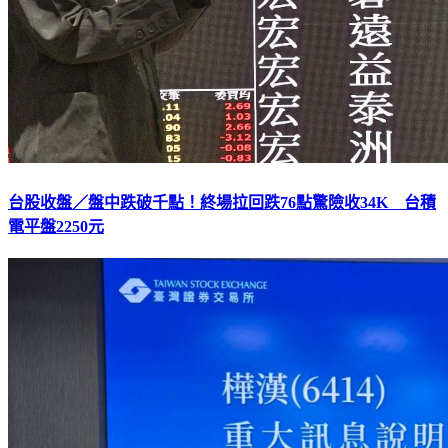
台股收盤／盤中跌破千點！終場拉回跌76點驚險收34K 台積
電平盤2250元