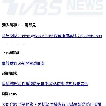
深入時事，一觸即見
意見反映：service@tvbs.com.tw
觀眾服務專線：02-2656-1599
TVBS新聞網
關於我們
56新聞台節目表
政策與隱私
隱私權政策
性騷擾防治措施
網站使用協定
版權宣告
認識 TVBS
公司介紹
企業動態
人才招募
主播專區
星藝象娛樂
節目版權
銷售
公開招標
業務服務
官方聲明
獲獎紀錄／認證