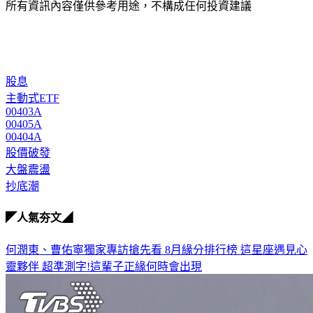
股息
主動式ETF
00403A
00405A
00404A
股價破發
大盤震盪
抄底潮
◤人氣夯文◢
何潤東、曹佑寧獨家專訪搶先看
8月緣分排行榜 這星座遇見心
靈夥伴
超準測字!這輩子正緣何時會出現