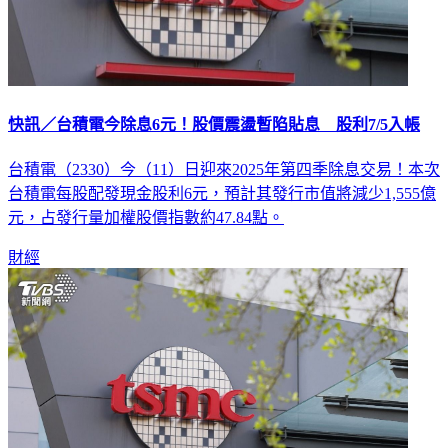
快訊／台積電今除息6元！股價震盪暫陷貼息 股利7/5入帳
台積電（2330）今（11）日迎來2025年第四季除息交易！本次
台積電每股配發現金股利6元，預計其發行市值將減少1,555億
元，占發行量加權股價指數約47.84點。
財經