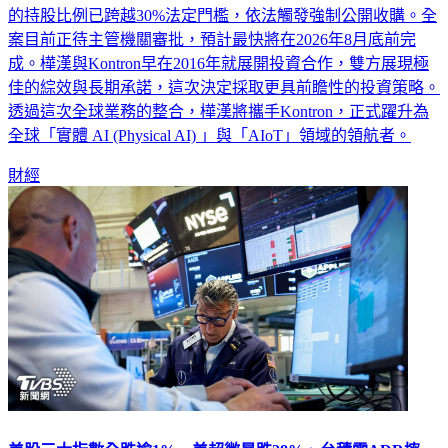
案目前正待主管機關審批，預計最快將在2026年8月底前完
成。樺漢與Kontron早在2016年就展開投資合作，雙方展現極
佳的綜效與長期承諾，這次決定採取更具前瞻性的投資策略。
透過這次全球業務的整合，樺漢將攜手Kontron，正式躍升為
全球「實體 AI (Physical AI) 」與「AIoT」領域的領航者。
財經
美股三大指數全跌逾1% 美超微暴跌28%、台積電ADR摔
4.48%