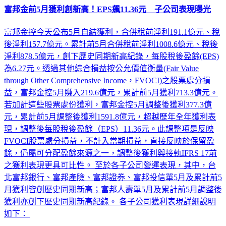
富邦金控今天公布5月自結獲利，合併稅前淨利191.1億元、稅
後淨利157.7億元。累計前5月合併稅前淨利1008.6億元、稅後
淨利878.5億元，創下歷史同期新高紀錄，每股稅後盈餘(EPS)
為6.27元。透過其他綜合損益按公允價值衡量(Fair Value
through Other Comprehensive Income，FVOCI)之股票處分損
益，富邦金控5月賺入219.6億元，累計前5月獲利713.3億元。
若加計這些股票處份獲利，富邦金控5月調整後獲利377.3億
元，累計前5月調整後獲利1591.8億元，超越歷年全年獲利表
現，調整後每股稅後盈餘（EPS）11.36元。此調整項是反映
FVOCI股票處分損益，不計入當期損益，直接反映於保留盈
餘，仍屬可分配盈餘來源之一，調整後獲利與接軌IFRS 17前
之獲利表現更具可比性。 至於各子公司營運表現，其中，台
北富邦銀行、富邦產險、富邦證券、富邦投信單5月及累計前5
月獲利皆創歷史同期新高；富邦人壽單5月及累計前5月調整後
獲利亦創下歷史同期新高紀錄。 各子公司獲利表現詳細說明
如下：
財經