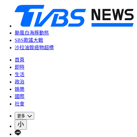
颱風白海豚動態
SBS歌謠大戰
沙拉油致癌物超標
首頁
即時
生活
政治
娛樂
國際
社會
更多