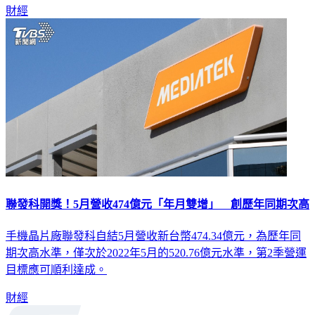
聯發科開獎！5月營收474億元「年月雙增」 創歷年同期次高
手機晶片廠聯發科自結5月營收新台幣474.34億元，為歷年同
期次高水準，僅次於2022年5月的520.76億元水準，第2季營運
目標應可順利達成。
財經