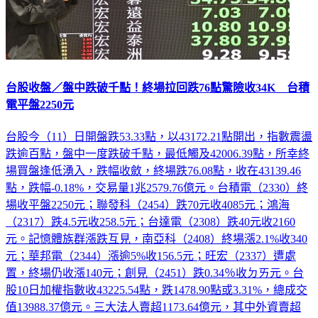
台股收盤／盤中跌破千點！終場拉回跌76點驚險收34K 台積
電平盤2250元
台股今（11）日開盤跌53.33點，以43172.21點開出，指數震盪
跌逾百點，盤中一度跌破千點，最低觸及42006.39點，所幸終
場買盤逢低湧入，跌幅收斂，終場跌76.08點，收在43139.46
點，跌幅-0.18%，交易量1兆2579.76億元。台積電（2330）終
場收平盤2250元；聯發科（2454）跌70元收4085元；鴻海
（2317）跌4.5元收258.5元；台達電（2308）跌40元收2160
元。記憶體族群漲跌互見，南亞科（2408）終場漲2.1%收340
元；華邦電（2344）漲逾5%收156.5元；旺宏（2337）遭處
置，終場仍收漲140元；創見（2451）跌0.34％收ㄉㄞ元。台
股10日加權指數收43225.54點，跌1478.90點或3.31%，總成交
值13988.37億元。三大法人賣超1173.64億元，其中外資賣超
935.74億元，投信、自營商分別買超167.61億元及賣超405.51