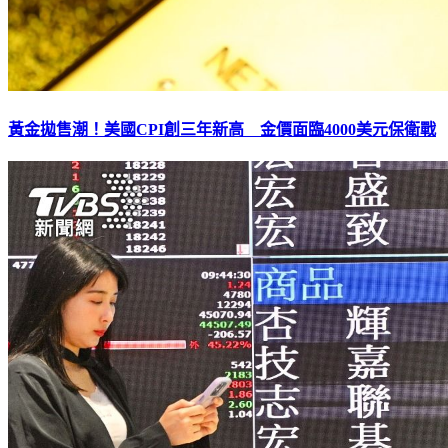
黃金拋售潮！美國CPI創三年新高 金價面臨4000美元保衛戰