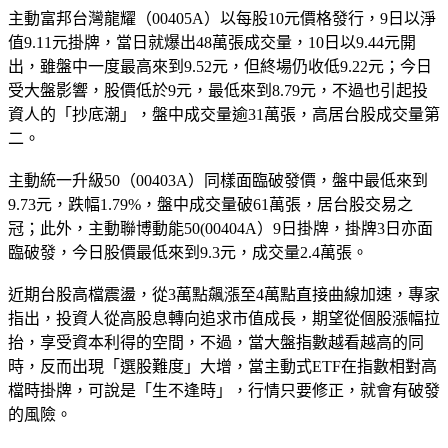
值9.11元掛牌，當日就爆出48萬張成交量，10日以9.44元開
出，雖盤中一度最高來到9.52元，但終場仍收低9.22元；今日
受大盤影響，股價低於9元，最低來到8.79元，不過也引起投
資人的「抄底潮」，盤中成交量逾31萬張，高居台股成交量第
二。
主動統一升級50（00403A）同樣面臨破發價，盤中最低來到
9.73元，跌幅1.79%，盤中成交量破61萬張，居台股交易之
冠；此外，主動聯博動能50(00404A）9日掛牌，掛牌3日亦面
臨破發，今日股價最低來到9.3元，成交量2.4萬張。
近期台股高檔震盪，從3萬點飆漲至4萬點直接曲線加速，專家
指出，投資人從高股息轉向追求市值成長，期望從個股漲幅拉
抬，享受資本利得的空間，不過，當大盤指數越看越高的同
時，反而出現「選股難度」大增，當主動式ETF在指數相對高
檔時掛牌，可說是「生不逢時」，行情只要修正，就會有破發
的風險。
所有資訊內容僅供參考用途，不構成任何投資建議