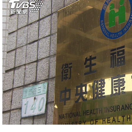
健保2026年邁兆元時代！陳時中倡證交稅撥補 專家點出1大