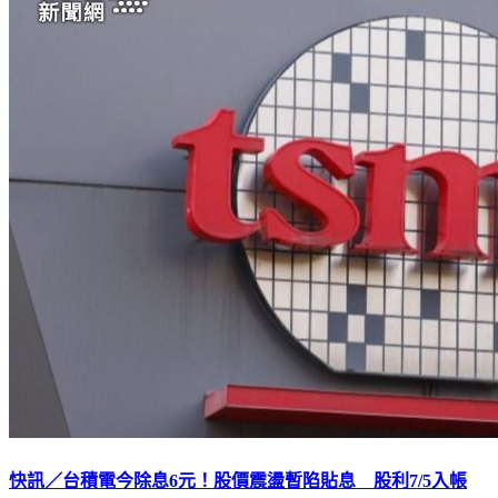
快訊／台積電今除息6元！股價震盪暫陷貼息 股利7/5入帳