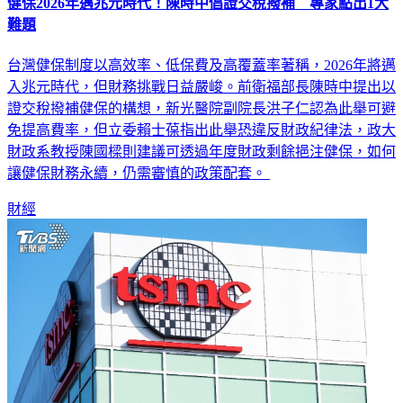
難題
台灣健保制度以高效率、低保費及高覆蓋率著稱，2026年將邁
入兆元時代，但財務挑戰日益嚴峻。前衛福部長陳時中提出以
證交稅撥補健保的構想，新光醫院副院長洪子仁認為此舉可避
免提高費率，但立委賴士葆指出此舉恐違反財政紀律法，政大
財政系教授陳國樑則建議可透過年度財政剩餘挹注健保，如何
讓健保財務永續，仍需審慎的政策配套。
財經