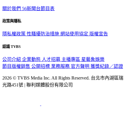
關於我們
56新聞台節目表
政策與隱私
隱私權政策
性騷擾防治措施
網站使用協定
版權宣告
認識 TVBS
公司介紹
企業動態
人才招募
主播專區
星藝象娛樂
節目版權銷售
公開招標
業務服務
官方聲明
獲獎紀錄／認證
2026 © TVBS Media Inc. All Rights Reserved. 台北市內湖區瑞
光路451號 | 聯利媒體股份有限公司