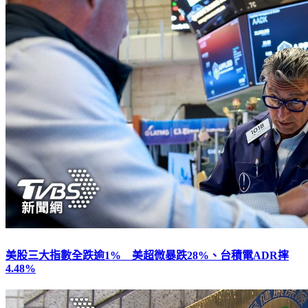
美股三大指數全跌逾1% 美超微暴跌28%、台積電ADR摔
4.48%