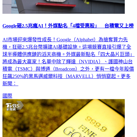
Google砸2.5兆瘋AI！外媒點名「4檔受惠股」 台積電又上榜
AI市場迎來爆發性成長！Google（Alphabet）為搶奪算力先
機，狂砸2.5兆台幣擴建AI基礎設施。這場競賽直接引爆了全
球半導體供應鏈的滔天商機。外媒最新點名「四大晶片巨頭」
將成為最大贏家！名單中除了輝達（NVIDIA）、護國神山台
積電（TSMC）與博通（Broadcom）之外，更有一檔今年股價
狂飆250%的黑馬邁威爾科技（MARVELL）悄悄竄起。更多
新聞：
國際