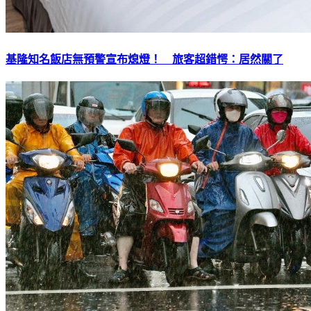
基隆知名飯店無預警宣布熄燈！ 旅客超錯愕：居然關了