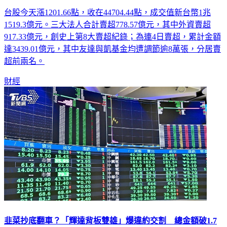
台股今天漲1201.66點，收在44704.44點，成交值新台幣1兆
1519.3億元。三大法人合計賣超778.57億元，其中外資賣超
917.33億元，創史上第8大賣超紀錄；為連4日賣超，累計金額
達3439.01億元，其中友達與凱基金均遭調節逾8萬張，分居賣
超前兩名。
財經
韭菜抄底翻車？「輝達背板雙雄」爆違約交割 總金額破1.7