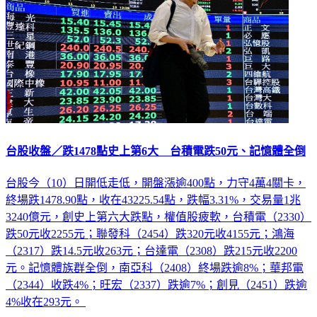
台股收盤／跌1478點史上第6大 台積電跌50元、記憶體全倒
台股今（10）日開低走低，開盤漲逾400點，力守4萬4關卡，
終場跌1478.90點，收在43225.54點，跌幅3.31%，交易量1兆
3240億元，創史上第六大跌點，權值股疲軟，台積電（2330）
跌50元收2255元；聯發科（2454）跌320元收4155元；鴻海
（2317）跌14.5元收263元；台達電（2308）跌215元收2200
元。記憶體族群全倒，南亞科（2408）終場跌逾8%；華邦電
（2344）收跌4%；旺宏（2337）跌逾7%；創見（2451）跌逾
4%收在293元。