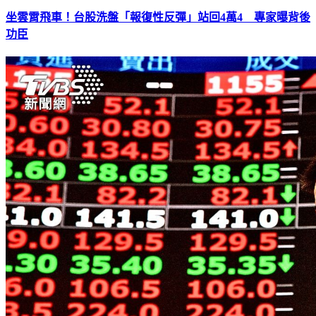
坐雲霄飛車！台股洗盤「報復性反彈」站回4萬4 專家曝背後
功臣