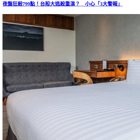
夜盤狂殺799點！台股大逃殺重演？ 小心「3大警報」