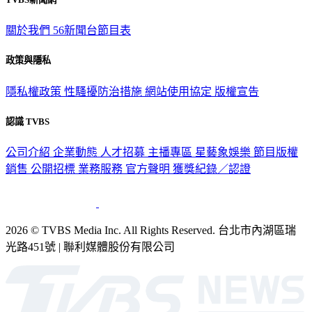
關於我們
56新聞台節目表
政策與隱私
隱私權政策
性騷擾防治措施
網站使用協定
版權宣告
認識 TVBS
公司介紹
企業動態
人才招募
主播專區
星藝象娛樂
節目版權
銷售
公開招標
業務服務
官方聲明
獲獎紀錄／認證
2026 © TVBS Media Inc. All Rights Reserved. 台北市內湖區瑞
光路451號 | 聯利媒體股份有限公司