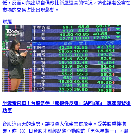
低，反而可能出現自備款比新屋還高的情況，這也讓老公寓在
市場的交易占比出現鬆動。
財經
坐雲霄飛車！台股洗盤「報復性反彈」站回4萬4 專家曝背後
功臣
台股這兩天的走勢，讓投資人像坐雲霄飛車。受美股重挫拖
累，昨（8）日台股才剛經歷驚心動魄的「黑色星期一」，盤