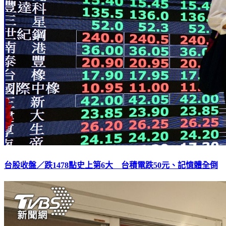
台股收盤／跌1478點史上第6大 台積電跌50元、記憶體全倒