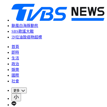
颱風白海豚動態
SBS歌謠大戰
沙拉油致癌物超標
首頁
即時
生活
政治
娛樂
國際
社會
更多