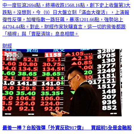
中一度狂瀉2694點，終場收跌1568.16點，創下史上收盤第3大
跌點。沒想到，今（9）日大盤立刻「滿血大復活」，上演報
復性反彈，加權指數一路狂飆，暴漲1201.66點，強勢站上
44704.44點。對此，財經作家狄驤直言，這一切的背後都跟
「槓桿」與「賣壓清除」息息相關。
財經
最後一棒？台股強彈「外資反砍917億」 買超前5全是金融股