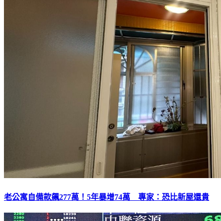
老公寓自備款飆277萬！5年暴增74萬 專家：恐比新屋還貴