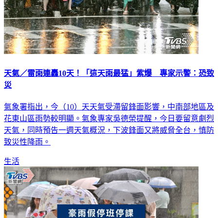
天氣／雷雨連轟10天！「這天雨最猛」紫爆 專家示警：恐致
災
氣象署指出，今（10）天天氣受滯留鋒面影響，中南部地區及
花東山區雨勢較明顯。氣象專家吳德榮提醒，今日要留意劇烈
天氣，同時預告一週天氣概況，下波鋒面又將威脅全台，慎防
致災性降雨。
生活