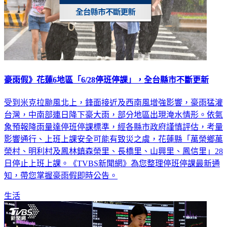
豪雨假》花蓮6地區「6/28停班停課」，全台縣市不斷更新
受到米克拉颱風北上，鋒面接近及西南風增強影響，豪雨猛灌
台灣，中南部連日降下豪大雨，部分地區出現淹水情形。依氣
象預報降雨量達停班停課標準，經各縣市政府謹慎評估，考量
影響通行、上班上課安全可能有致災之虞，花蓮縣「萬榮鄉萬
榮村、明利村及鳳林鎮森榮里、長橋里、山興里、鳳信里」28
日停止上班上課。《TVBS新聞網》為您整理停班停課最新通
知，帶您掌握豪雨假即時公告。
生活