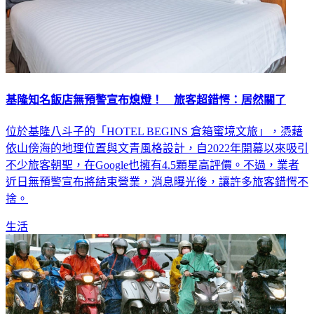
基隆知名飯店無預警宣布熄燈！ 旅客超錯愕：居然關了
位於基隆八斗子的「HOTEL BEGINS 倉箱蜜境文旅」，憑藉
依山傍海的地理位置與文青風格設計，自2022年開幕以來吸引
不少旅客朝聖，在Google也擁有4.5顆星高評價。不過，業者
近日無預警宣布將結束營業，消息曝光後，讓許多旅客錯愕不
捨。
生活