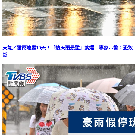
天氣／雷雨連轟10天！「這天雨最猛」紫爆 專家示警：恐致
災