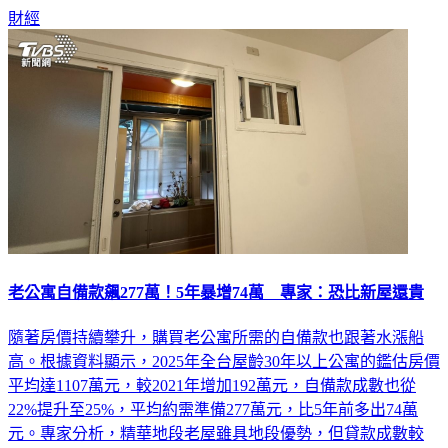
財經
老公寓自備款飆277萬！5年暴增74萬 專家：恐比新屋還貴
隨著房價持續攀升，購買老公寓所需的自備款也跟著水漲船
高。根據資料顯示，2025年全台屋齡30年以上公寓的鑑估房價
平均達1107萬元，較2021年增加192萬元，自備款成數也從
22%提升至25%，平均約需準備277萬元，比5年前多出74萬
元。專家分析，精華地段老屋雖具地段優勢，但貸款成數較