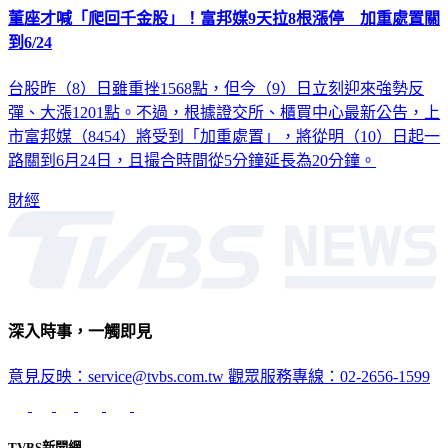
董座才喊「爬回千金股」！富邦媒9天拉8根漲停 加重處置關
到6/24
台股昨（8）日雖重挫1568點，但今（9）日立刻迎來強勢反
彈、大漲1201點。不過，根據證交所、櫃買中心最新公告，上
市富邦媒（8454）將受到「加重處置」，將從明（10）日起一
路關到6月24日，且撮合時間從5分鐘延長為20分鐘。
財經
深入時事，一觸即見
意見反映：service@tvbs.com.tw
觀眾服務專線：02-2656-1599
TVBS新聞網