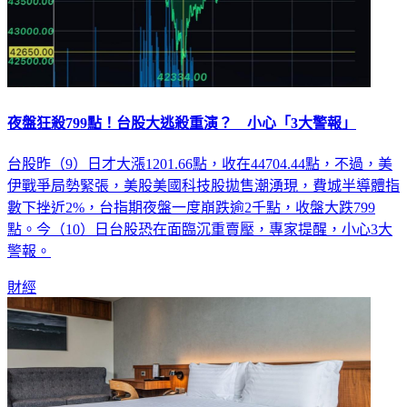
夜盤狂殺799點！台股大逃殺重演？ 小心「3大警報」
台股昨（9）日才大漲1201.66點，收在44704.44點，不過，美
伊戰爭局勢緊張，美股美國科技股拋售潮湧現，費城半導體指
數下挫近2%，台指期夜盤一度崩跌逾2千點，收盤大跌799
點。今（10）日台股恐在面臨沉重賣壓，專家提醒，小心3大
警報。
財經