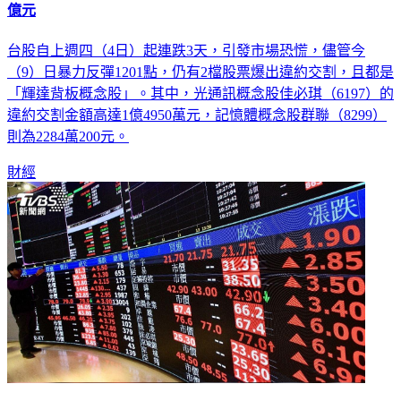
億元
台股自上週四（4日）起連跌3天，引發市場恐慌，儘管今
（9）日暴力反彈1201點，仍有2檔股票爆出違約交割，且都是
「輝達背板概念股」。其中，光通訊概念股佳必琪（6197）的
違約交割金額高達1億4950萬元，記憶體概念股群聯（8299）
則為2284萬200元。
財經