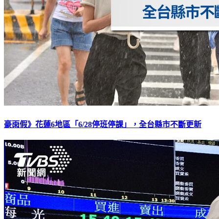
豪雨假》花蓮6地區「6/28停班停課」，全台縣市不斷更新