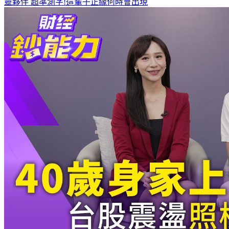
何潤東、曹佑寧獨家專訪搶先看
8月緣分排行榜 這星座遇見心
靈夥伴
超準測字!這輩子正緣何時會出現