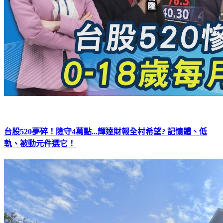
台股520夢碎！險守4萬點...輝達財報全村希望? 記憶體、低
軌、被動元件選它！