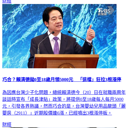
財經
巧合？賴清德拋0至18歲月領5000元 「這檔」狂拉3根漲停
為因應台灣少子化問題，總統賴清德今（20）日在就職兩周年
談話時宣布「成長津貼」政策，將提供0至18歲每人每月5000
元，引發各界熱議，然而巧合的是，台灣嬰幼兒用品龍頭「麗
嬰房（2911）」近期股價連6漲，已經噴出3根漲停板。