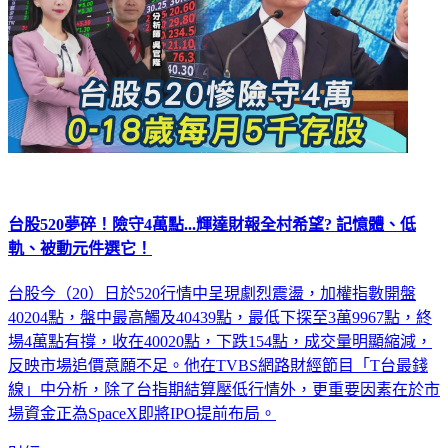
台股520夢碎！險守4萬點...輝達財報全村希望? 記憶體、低
軌、被動元件選它！
台股今（20）日於520行情中呈現劇烈震盪，加權指數開盤
40204點，盤中最高觸及40439點，最低下探至3萬9967點，終
場4萬點有撐，收在40020點，下跌154點，成交量明顯縮減，
反映市場追價意願不足。他在TVBS網路財經節目「T台最錢
線」中分析，除了台指期結算壓低行情外，更重要因素在於市
場資金正為SpaceX即將IPO提前布局。