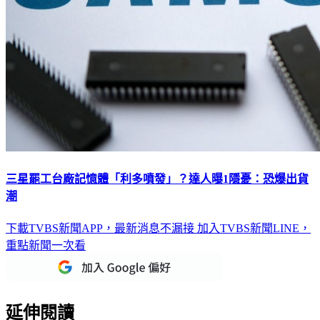
三星罷工台廠記憶體「利多噴發」？達人曝1隱憂：恐爆出貨
潮
下載TVBS新聞APP，最新消息不漏接
加入TVBS新聞LINE，
重點新聞一次看