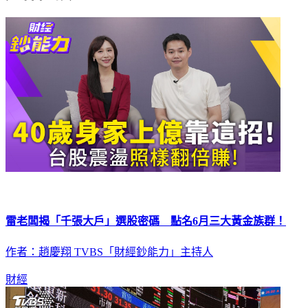
延伸閱讀
雷老闆揭「千張大戶」選股密碼 點名6月三大黃金族群！
作者：趙慶翔 TVBS「財經鈔能力」主持人
財經