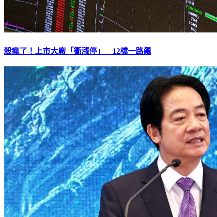
殺瘋了！上市大廠「衝漲停」 12檔一路飆