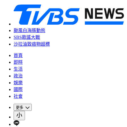
颱風白海豚動態
SBS歌謠大戰
沙拉油致癌物超標
首頁
即時
生活
政治
娛樂
國際
社會
更多