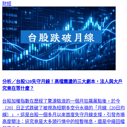
財經
分析／台股520失守月線！高檔震盪的三大劇本，法人與大戶
究竟在等什麼？
台股加權指數在歷經了驚濤駭浪的一個月狂飆萬點後，於今
（20）日正式跌破了被視為短期多空分水嶺的「月線（20日均
線）」。這是台股一個多月以來首度失守月線支撐，引發市場