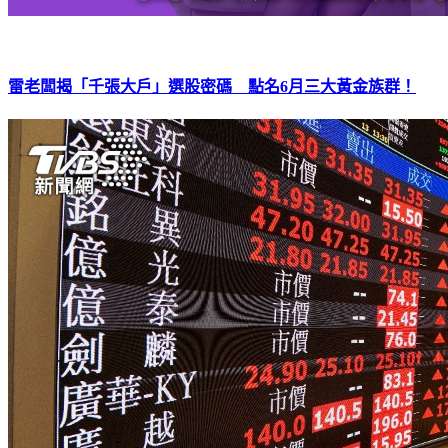
雷老闆揭「千張大戶」選股密碼 點名6月三大黃金族群！