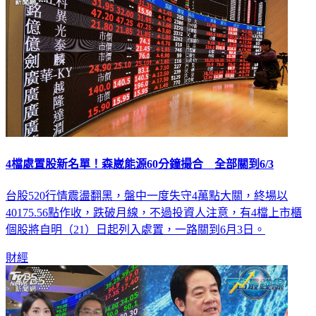
4檔處置股新名單！森崴能源60分鐘撮合 全部關到6/3
台股520行情震盪翻黑，盤中一度失守4萬點大關，終場以
40175.56點作收，跌破月線，不過投資人注意，有4檔上市櫃
個股將自明（21）日起列入處置，一路關到6月3日。
財經