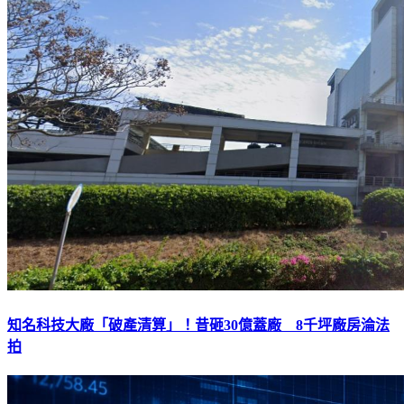
知名科技大廠「破產清算」！昔砸30億蓋廠 8千坪廠房淪法
拍