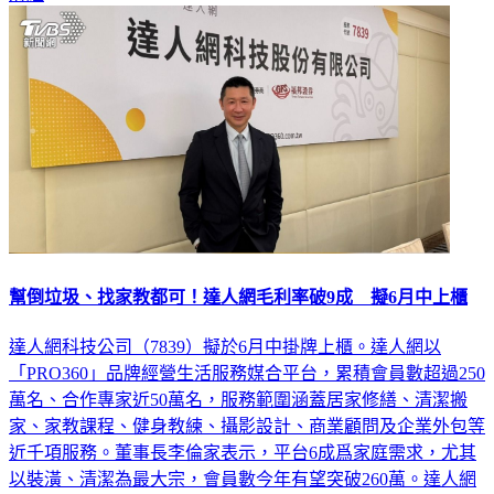
財經
幫倒垃圾、找家教都可！達人網毛利率破9成 擬6月中上櫃
達人網科技公司（7839）擬於6月中掛牌上櫃。達人網以
「PRO360」品牌經營生活服務媒合平台，累積會員數超過250
萬名、合作專家近50萬名，服務範圍涵蓋居家修繕、清潔搬
家、家教課程、健身教練、攝影設計、商業顧問及企業外包等
近千項服務。董事長李倫家表示，平台6成爲家庭需求，尤其