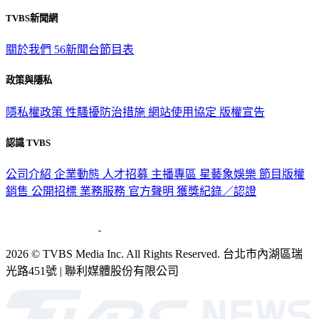
TVBS新聞網
關於我們
56新聞台節目表
政策與隱私
隱私權政策
性騷擾防治措施
網站使用協定
版權宣告
認識 TVBS
公司介紹
企業動態
人才招募
主播專區
星藝象娛樂
節目版權
銷售
公開招標
業務服務
官方聲明
獲獎紀錄／認證
2026 © TVBS Media Inc. All Rights Reserved. 台北市內湖區瑞
光路451號 | 聯利媒體股份有限公司