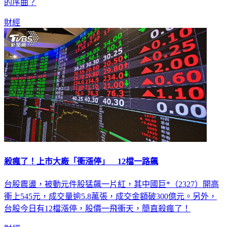
高度關注：這究竟是大多頭行情中的短暫喘息，還是中級回檔
的序曲？
財經
殺瘋了！上市大廠「衝漲停」 12檔一路飆
台股震盪，被動元件股猛飆一片紅，其中國巨*（2327）開高
衝上545元，成交量逾5.8萬張，成交金額破300億元。另外，
台股今日有12檔漲停，股價一飛衝天，簡直殺瘋了！