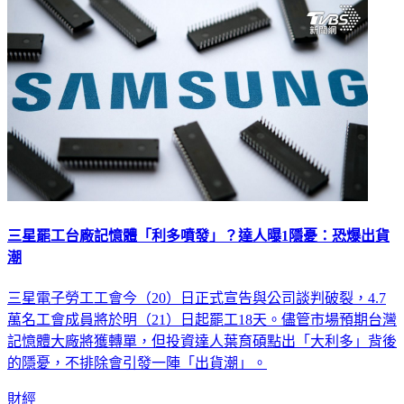
財經
三星罷工台廠記憶體「利多噴發」？達人曝1隱憂：恐爆出貨
潮
三星電子勞工工會今（20）日正式宣告與公司談判破裂，4.7
萬名工會成員將於明（21）日起罷工18天。儘管市場預期台灣
記憶體大廠將獲轉單，但投資達人葉育碩點出「大利多」背後
的隱憂，不排除會引發一陣「出貨潮」。