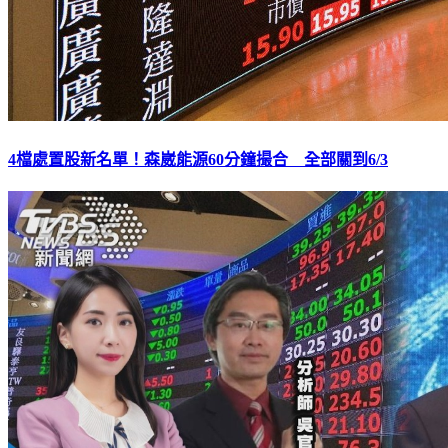
4檔處置股新名單！森崴能源60分鐘撮合 全部關到6/3