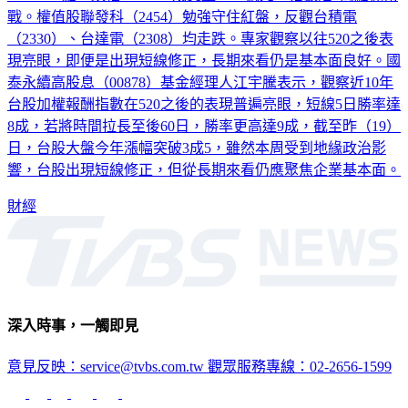
40020.82點，跌幅0.39%，成交量9789億元，指數陷4萬點保衛
戰。權值股聯發科（2454）勉強守住紅盤，反觀台積電
（2330）、台達電（2308）均走跌。專家觀察以往520之後表
現亮眼，即便是出現短線修正，長期來看仍是基本面良好。國
泰永續高股息（00878）基金經理人江宇騰表示，觀察近10年
台股加權報酬指數在520之後的表現普遍亮眼，短線5日勝率達
8成，若將時間拉長至後60日，勝率更高達9成，截至昨（19）
日，台股大盤今年漲幅突破3成5，雖然本周受到地緣政治影
響，台股出現短線修正，但從長期來看仍應聚焦企業基本面。
財經
深入時事，一觸即見
意見反映：service@tvbs.com.tw
觀眾服務專線：02-2656-1599