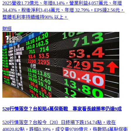
以裝潢、清潔為最大宗，會員數今年有望突破260萬。達人網
2025營收1.73億元、年增8.14%，營業利益4,057萬元、年增
34.43%，稅後淨利3,414萬元、年增 32.79%，EPS達2.56元，
整體毛利率持續維持90% 以上。
財經
520行情落空？台股陷4萬保衛戰 專家看長線勝率仍達9成
520行情落空？台股今（20）日終場下跌154.74點，收在