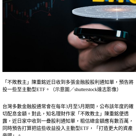
「不敗教主」陳重銘近日收到多張金融股股利通知單，預告將
投一些至主動型ETF。（示意圖／shutterstock達志影像）
台灣多數金融股通常會在每年3月至5月期間，公布該年度的確
切配息金額。對此，知名理財作家「不敗教主」陳重銘便透
露，近日家中收到一疊股利通知單，粗估總金額應有數百萬，
同時預告打算把這些收益投入主動型ETF，「打造更大的資產