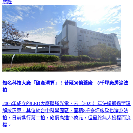
財經
知名科技大廠「破產清算」！昔砸30億蓋廠 8千坪廠房淪法
拍
2005年成立的LED大廠聯勝光電，去（2025）年決議通過辦理
解散清算，其位於台中科學園區、面積8千多坪廠房也淪為法
拍，日前進行第二拍，底價高達13億元，但最終無人投標而流
標。