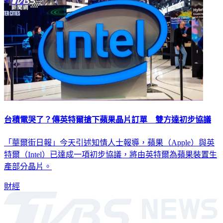
台積電哭了？傳英特爾搶下蘋果晶片訂單 雙方達初步協議
「華爾街日報」今天引述知情人士報導，蘋果（Apple）與英
特爾（Intel）已達成一項初步協議，將由英特爾為蘋果裝置生
產部分晶片。
財經