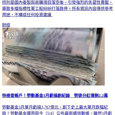
特別是國內委製與商購項目落空後，引發強烈的失望性賣壓，
導致多檔指標性軍工股紛紛打落跌停。所有資訊內容僅供參考
用途，不構成任何投資建議
財經
快檢查帳戶！勞動基金3月虧損創紀錄 勞退分紅僅剩2.2萬
勞動基金3月單月虧損3,787億元，創下史上最大單月跌幅紀
錄！勞動基金運用局今（5/4）公布最新績效數據，雖然3月虧