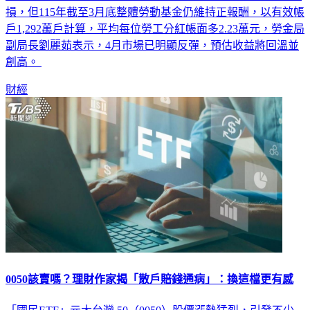
損，但115年截至3月底整體勞動基金仍維持正報酬，以有效帳
戶1,292萬戶計算，平均每位勞工分紅帳面多2.23萬元，勞金局
副局長劉麗茹表示，4月市場已明顯反彈，預估收益將回溫並
創高。
財經
0050該賣嗎？理財作家揭「散戶賠錢通病」：換這檔更有感