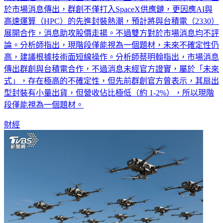
於市場消息傳出，群創不僅打入SpaceX供應鏈，更因應AI與
高速運算（HPC）的先進封裝熱潮，預計將與台積電（2330）
展開合作，消息助攻股價走揚。不過雙方對於市場消息均不評
論。分析師指出，現階段僅能視為一個題材，未來不確定性仍
高，建議根據技術面短線操作。分析師蔡明翰指出，市場消息
傳出群創與台積電合作，不過消息未經官方證實，屬於「未來
式」，存在極高的不確定性，但先前群創官方曾表示，其扇出
型封裝有小量出貨，但營收佔比極低（約 1-2%），所以現階
段僅能視為一個題材。
財經