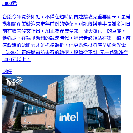
5000元
台股今年氣勢如虹，不僅在短時間內連續攻克重要關卡，更帶
動相關產業鏈迎來史無前例的變革。財訊傳媒董事長謝金河日
前在臉書發文指出，AI正為產業帶來「翻天覆雨」的巨變。
他強調，在競爭激烈的競速時代，經營者必須站在第一線，擁
有敏銳的決斷力才能抓準轉折。他更點名材料產業如台光電
（2383）正經歷前所未有的轉型，股價從不到5元一路飆漲至
5000元以上。
財經