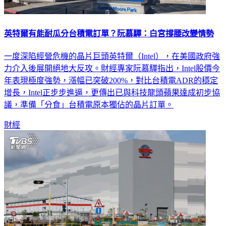
英特爾有能耐瓜分台積電訂單？阮慕驊：白宮撐腰改變情勢
一度深陷經營危機的晶片巨頭英特爾（Intel），在美國政府強
力介入後展開絕地大反攻。財經專家阮慕驊指出，Intel股價今
年表現極度強勢，漲幅已突破200%，對比台積電ADR的穩定
增長，Intel正步步進逼，更傳出已與科技龍頭蘋果達成初步協
議，準備「分食」台積電原本獨佔的晶片訂單。
財經