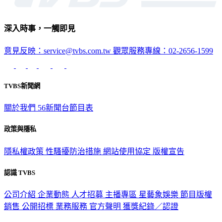
深入時事，一觸即見
意見反映：service@tvbs.com.tw
觀眾服務專線：02-2656-1599
TVBS新聞網
關於我們
56新聞台節目表
政策與隱私
隱私權政策
性騷擾防治措施
網站使用協定
版權宣告
認識 TVBS
公司介紹
企業動態
人才招募
主播專區
星藝象娛樂
節目版權
銷售
公開招標
業務服務
官方聲明
獲獎紀錄／認證