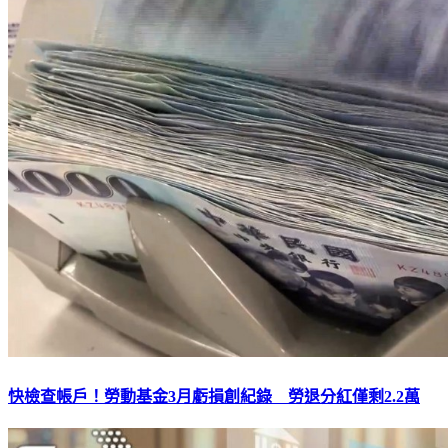
快檢查帳戶！勞動基金3月虧損創紀錄 勞退分紅僅剩2.2萬