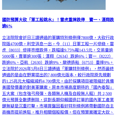
國防預算大砍「軍工股跳水」！雷虎重摔跌停 寶一、漢翔跌
逾6%
立法院院會近日三讀通過的軍購特別條例僅7800億，大砍行政
院版4700億，利空消息一出，今（11）日軍工股一片慘綠，雷
虎（8033）慘摔亮燈跌停，跌幅達9.75%報143.5元，交易量逾
5000張，賣單逾300張；漢翔（2634）跌逾6%；寶一（8222）
跌逾6%、亞航（2630）跌逾9%、龍德造船（6753）重摔9%。
立法院於2026年5月8日三讀通過「軍購特別條例」，然而最終
通過的是由在野黨提出的7,800億元版本，較行政院原先規劃
的1.25兆元大幅縮減約4,700億元。由於採購項目被限縮於具備
美國發價書的對美軍購案，原本市場高度期待的「國內委製」
五大案（包含強弓飛彈、各類無人機及自殺無人艇）共 2,500
億元預算全數遭刪除，這對長期仰賴國造訂單的國內軍工產業
鏈無疑是沉重打擊。市場買盤因看好特別條例將帶動國防自主
商機而提前進駐，推升相關個股股價。但在預算案確定大砍、