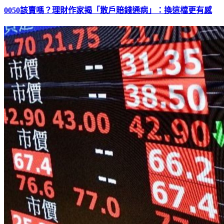
0050該賣嗎？理財作家揭「散戶賠錢通病」：換這檔更有感