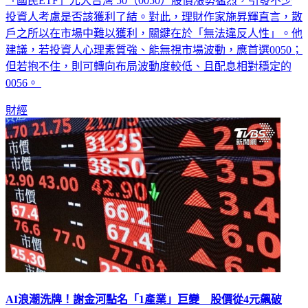
「國民ETF」元大台灣 50（0050）股價漲勢猛烈，引發不少
投資人考慮是否該獲利了結。對此，理財作家施昇輝直言，散
戶之所以在市場中難以獲利，關鍵在於「無法違反人性」。他
建議，若投資人心理素質強、能無視市場波動，應首選0050；
但若抱不住，則可轉向布局波動度較低、且配息相對穩定的
0056。
財經
AI浪潮洗牌！謝金河點名「1產業」巨變 股價從4元飆破