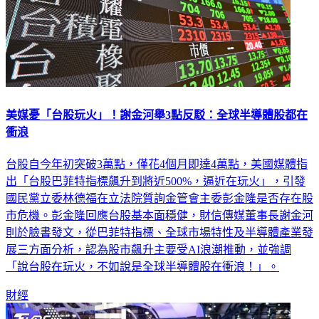
美媒憂「台股玩火」！謝金河舉3點反駁：全球半導體股都在
衝浪
台股自今年初突破3萬點，僅花4個月即達4萬點，美國媒體指
出「台股巴菲特指標飆升到將近500%，逼近在玩火」，引發
國民黨立委林德福在立法院質詢金管會主委彭金隆是否存在股
市危機。彭金隆回應台股基本面穩健，財信傳媒董事長謝金河
則於臉書發文，從巴菲特指標、全球市場特性及半導體產業發
展三方面分析，認為股市飆升主要受AI浪潮推動，並強調
「說台股在玩火，不如說是全球半導體股在衝浪！」。
財經