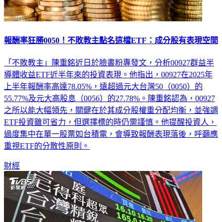
報酬率狂勝0050！不敗教主點名這檔ETF：成分股有表現空間
「不敗教主」陳重銘近日於臉書粉專發文，分析00927群益半
導體收益ETF近半年來的投資表現。他指出，00927在2025年
上半年報酬率高達78.05%，遠超過元大台灣50（0050）的
55.77%及元大高股息（0056）的27.78%。陳重銘認為，00927
之所以能大幅領先，關鍵在於其成分股權重分配均衡，並強調
ETF投資雖可省力，但選擇標的時仍需謹慎。他提醒投資人，
過度集中在單一股票如台積電，會導致報酬表現落後，呼籲應
重視ETF的分散性原則。
財經