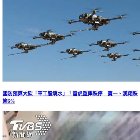
國防預算大砍「軍工股跳水」！雷虎重摔跌停 寶一、漢翔跌
逾6%