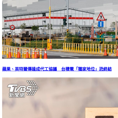
蘋果、英特爾傳達成代工協議 台積電「獨家地位」恐終結