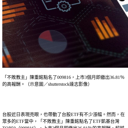
「不敗教主」陳重銘點名了009816，上市3個月即繳出36.81％
的高報酬。（示意圖／shutterstock達志影像）
台股近日表現亮眼，也帶動了台股ETF有不少漲幅。然而，在
眾多的ETF當中，「不敗教主」陳重銘點名了ETF凱基台灣