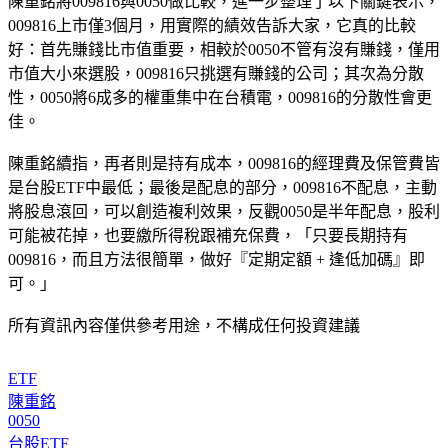
陳重銘將009816與0050做比較，進一步整理了以下關鍵表示，
009816上市僅3個月，用實際的績效告訴大家，它真的比較
好：首先
賺錢比市值重要
，相較於0050不管有沒有賺錢，僅用
市值大小來選股，009816只挑選有賺錢的公司；其次為
分散
性
，0050將6成多的權重集中在台積電，009816的分散性會更
佳。
陳重銘續指，再者則是
持有成本
，009816的經理費及保管費皆
是台股ETF中最低；最後是
配息
的部分，009816不配息，主動
將股息滾回，可以創造複利效果，反觀0050是半年配息，股利
可能被花掉，也要繳所得稅跟補充保費，「只要長期持有
009816，而且方法很簡單，做好『定期定額 + 逢低加碼』即
可。」
所有資訊內容僅供參考用途，不構成任何投資建議
ETF
陳重銘
0050
台股ETF