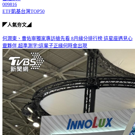
009816
ETF凱基台灣TOP50
◤人氣夯文◢
何潤東、曹佑寧獨家專訪搶先看
8月緣分排行榜 這星座遇見心
靈夥伴
超準測字!這輩子正緣何時會出現