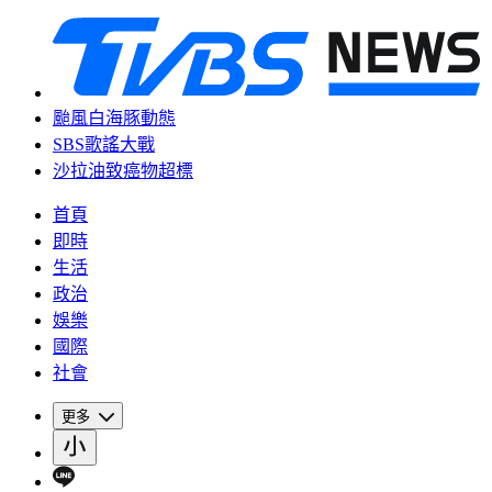
颱風白海豚動態
SBS歌謠大戰
沙拉油致癌物超標
首頁
即時
生活
政治
娛樂
國際
社會
更多