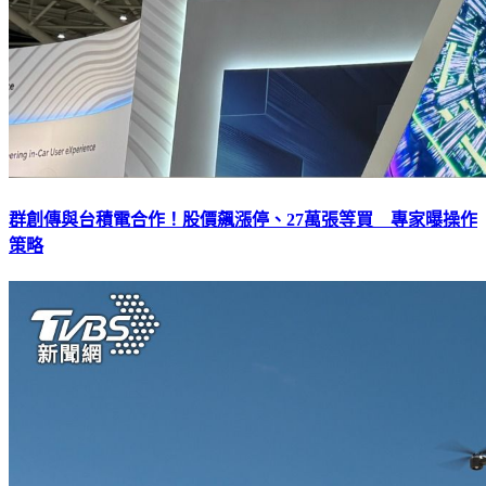
群創傳與台積電合作！股價飆漲停、27萬張等買 專家曝操作
策略