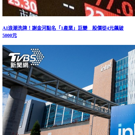
AI浪潮洗牌！謝金河點名「1產業」巨變 股價從4元飆破
5000元