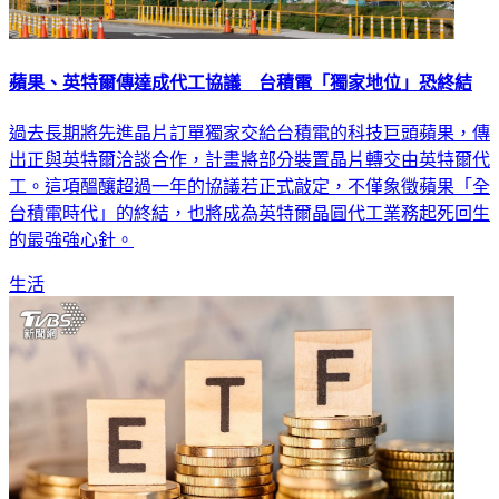
蘋果、英特爾傳達成代工協議 台積電「獨家地位」恐終結
過去長期將先進晶片訂單獨家交給台積電的科技巨頭蘋果，傳
出正與英特爾洽談合作，計畫將部分裝置晶片轉交由英特爾代
工。這項醞釀超過一年的協議若正式敲定，不僅象徵蘋果「全
台積電時代」的終結，也將成為英特爾晶圓代工業務起死回生
的最強強心針。
生活