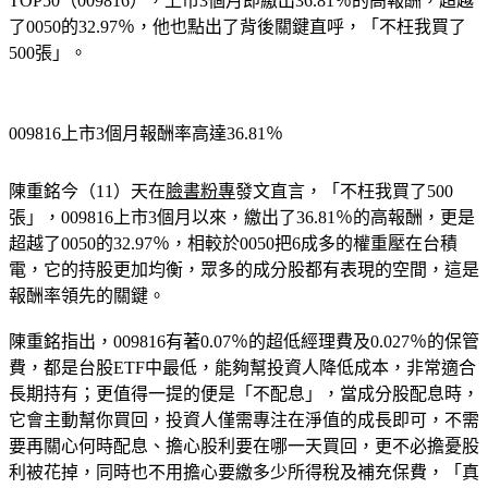
TOP50（009816），上市3個月即繳出36.81％的高報酬，超越
了0050的32.97％，他也點出了背後關鍵直呼，「不枉我買了
500張」。
009816上市3個月報酬率高達36.81％
陳重銘今（11）天在
臉書粉專
發文直言，「不枉我買了500
張」，009816上市3個月以來，繳出了36.81％的高報酬，更是
超越了0050的32.97％，相較於0050把6成多的權重壓在台積
電，它的持股更加均衡，眾多的成分股都有表現的空間，這是
報酬率領先的關鍵。
陳重銘指出，009816有著0.07％的超低經理費及0.027％的保管
費，都是台股ETF中最低，能夠幫投資人降低成本，非常適合
長期持有；更值得一提的便是「不配息」，當成分股配息時，
它會主動幫你買回，投資人僅需專注在淨值的成長即可，不需
要再關心何時配息、擔心股利要在哪一天買回，更不必擔憂股
利被花掉，同時也不用擔心要繳多少所得稅及補充保費，「真