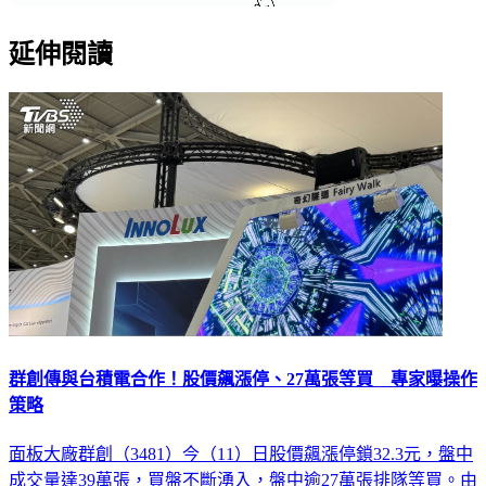
延伸閱讀
群創傳與台積電合作！股價飆漲停、27萬張等買 專家曝操作
策略
面板大廠群創（3481）今（11）日股價飆漲停鎖32.3元，盤中
成交量達39萬張，買盤不斷湧入，盤中逾27萬張排隊等買。由