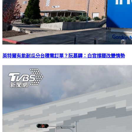
英特爾有能耐瓜分台積電訂單？阮慕驊：白宮撐腰改變情勢