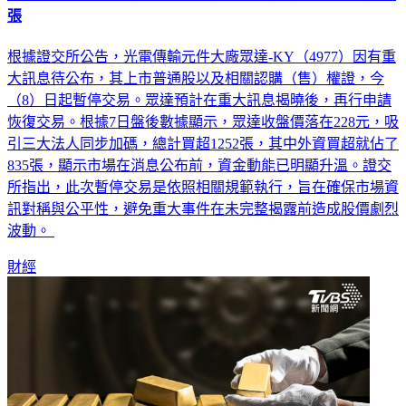
重大訊息待公布！眾達-KY今暫停交易 停牌前法人狂敲逾千
張
根據證交所公告，光電傳輸元件大廠眾達-KY（4977）因有重
大訊息待公布，其上市普通股以及相關認購（售）權證，今
（8）日起暫停交易。眾達預計在重大訊息揭曉後，再行申請
恢復交易。根據7日盤後數據顯示，眾達收盤價落在228元，吸
引三大法人同步加碼，總計買超1252張，其中外資買超就佔了
835張，顯示市場在消息公布前，資金動能已明顯升溫。證交
所指出，此次暫停交易是依照相關規範執行，旨在確保市場資
訊對稱與公平性，避免重大事件在未完整揭露前造成股價劇烈
波動。
財經