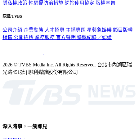
隱私權政策
性騷擾防治措施
網站使用協定
版權宣告
認識 TVBS
公司介紹
企業動態
人才招募
主播專區
星藝象娛樂
節目版權
銷售
公開招標
業務服務
官方聲明
獲獎紀錄／認證
2026 © TVBS Media Inc. All Rights Reserved. 台北市內湖區瑞
光路451號 | 聯利媒體股份有限公司
深入時事，一觸即見