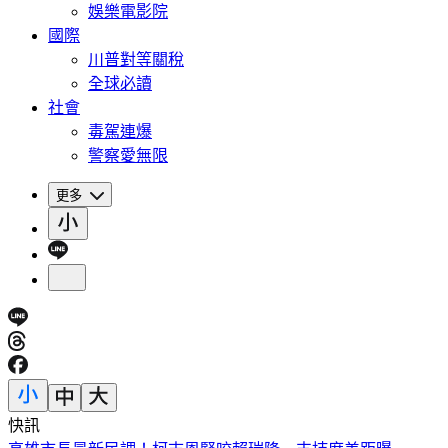
娛樂電影院
國際
川普對等關稅
全球必讀
社會
毒駕連爆
警察愛無限
更多
快訊