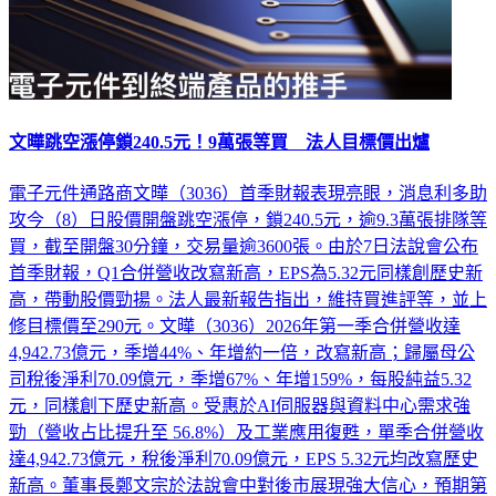
文曄跳空漲停鎖240.5元！9萬張等買 法人目標價出爐
電子元件通路商文曄（3036）首季財報表現亮眼，消息利多助
攻今（8）日股價開盤跳空漲停，鎖240.5元，逾9.3萬張排隊等
買，截至開盤30分鐘，交易量逾3600張。由於7日法說會公布
首季財報，Q1合併營收改寫新高，EPS為5.32元同樣創歷史新
高，帶動股價勁揚。法人最新報告指出，維持買進評等，並上
修目標價至290元。文曄（3036）2026年第一季合併營收達
4,942.73億元，季增44%、年增約一倍，改寫新高；歸屬母公
司稅後淨利70.09億元，季增67%、年增159%，每股純益5.32
元，同樣創下歷史新高。受惠於AI伺服器與資料中心需求強
勁（營收占比提升至 56.8%）及工業應用復甦，單季合併營收
達4,942.73億元，稅後淨利70.09億元，EPS 5.32元均改寫歷史