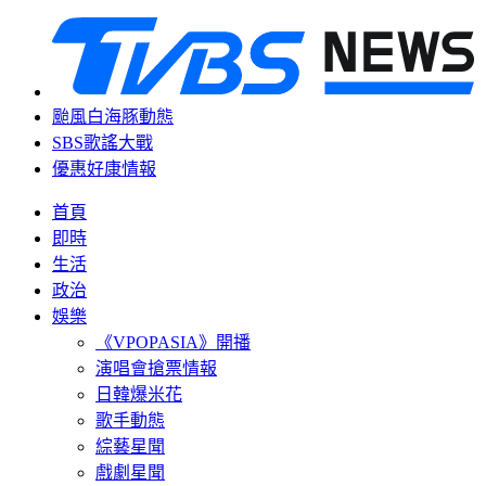
颱風白海豚動態
SBS歌謠大戰
優惠好康情報
首頁
即時
生活
政治
娛樂
《VPOPASIA》開播
演唱會搶票情報
日韓爆米花
歌手動態
綜藝星聞
戲劇星聞