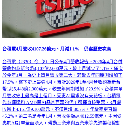
台積電4月營收4107.26億元、月減1.1% 仍寫歷史次高
台積電（2330）今（8）日公布4月營收報告。2026年4月合併
營收約為新台幣4,107億2,600萬元，較上月減少了1.1%，僅次
於今年3月，為史上單月營收第二大，若較去年同期則增加了
17.5%，寫下史上最強4月。累計2026年1至4月營收約為新台
幣1兆5,448億2,900萬元，較去年同期增加了29.9%。台積電單
月營收史上最高是上個月，受惠AI需求沒有天花板，台積電
作為輝達和 AMD等AI晶片巨頭的代工選擇直接受惠，3月營
收衝上4,151億9,100萬元，不僅月增 30.7%，年增率更直逼
45.2%。第三名是今年1月，營收金額達4012.55億元，主因受