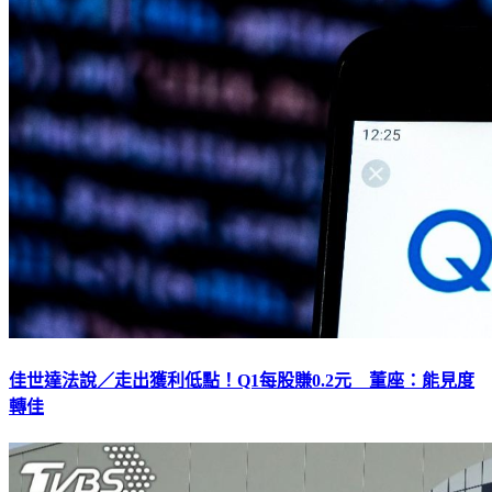
佳世達法說／走出獲利低點！Q1每股賺0.2元 董座：能見度
轉佳