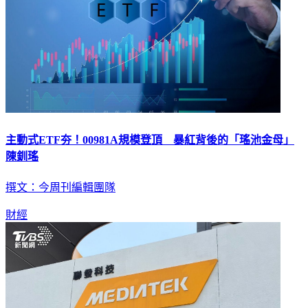
主動式ETF夯！00981A規模登頂 暴紅背後的「瑤池金母」
陳釧瑤
撰文：今周刊編輯團隊
財經