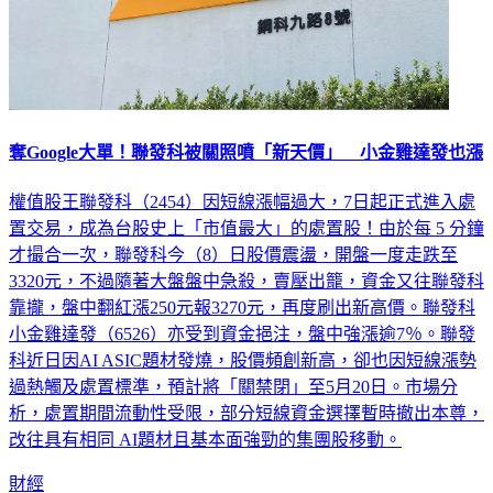
奪Google大單！聯發科被關照噴「新天價」 小金雞達發也漲
權值股王聯發科（2454）因短線漲幅過大，7日起正式進入處
置交易，成為台股史上「市值最大」的處置股！由於每 5 分鐘
才撮合一次，聯發科今（8）日股價震盪，開盤一度走跌至
3320元，不過隨著大盤盤中急殺，賣壓出籠，資金又往聯發科
靠攏，盤中翻紅漲250元報3270元，再度刷出新高價。聯發科
小金雞達發（6526）亦受到資金挹注，盤中強漲逾7％。聯發
科近日因AI ASIC題材發燒，股價頻創新高，卻也因短線漲勢
過熱觸及處置標準，預計將「關禁閉」至5月20日。市場分
析，處置期間流動性受限，部分短線資金選擇暫時撤出本尊，
改往具有相同 AI題材且基本面強勁的集團股移動。