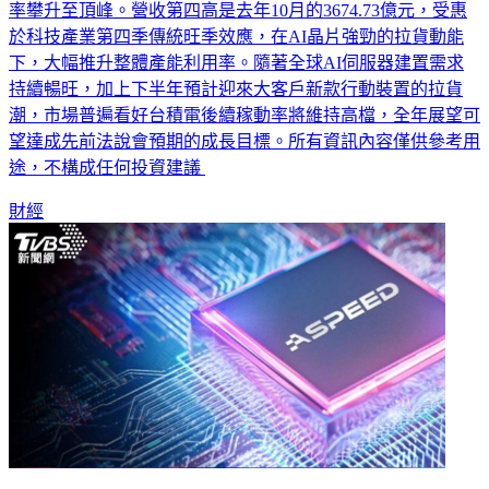
惠於AI訂單全面湧入，帶動三奈米與五奈米等先進製程稼動
率攀升至頂峰。營收第四高是去年10月的3674.73億元，受惠
於科技產業第四季傳統旺季效應，在AI晶片強勁的拉貨動能
下，大幅推升整體產能利用率。隨著全球AI伺服器建置需求
持續暢旺，加上下半年預計迎來大客戶新款行動裝置的拉貨
潮，市場普遍看好台積電後續稼動率將維持高檔，全年展望可
望達成先前法說會預期的成長目標。所有資訊內容僅供參考用
途，不構成任何投資建議
財經