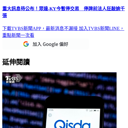
重大訊息待公布！眾達-KY今暫停交易 停牌前法人狂敲逾千
張
下載TVBS新聞APP，最新消息不漏接
加入TVBS新聞LINE，
重點新聞一次看
延伸閱讀