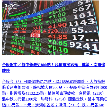
財經
台股盤中／盤中急殺近800點！台積電挫35元 健策、南電慘
跌停
台股今（8）日開盤跌47.75點，以41886.03點開出，大盤指數
隨著創高後震盪，跌幅擴大逾200點，不過盤中卻突急殺近800
點，指數觸及41132.25點，權值股表現疲軟，台積電（2330）
盤中跌30元報2280元；聯發科（2454）開盤走跌，盤中再翻紅