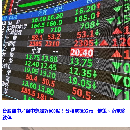
台股盤中／盤中急殺近800點！台積電挫35元 健策、南電慘
跌停