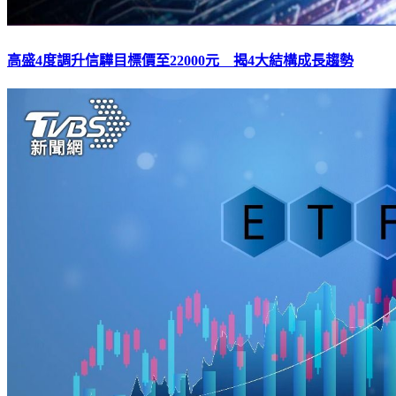
高盛4度調升信驊目標價至22000元 揭4大結構成長趨勢