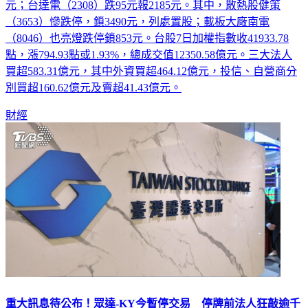
漲115元報3535元，遭列處置股；鴻海（2317）跌5.5元報248
元；台達電（2308）跌95元報2185元。其中，散熱股健策
（3653）慘跌停，鎖3490元，列處置股；載板大廠南電
（8046）也亮燈跌停鎖853元。台股7日加權指數收41933.78
點，漲794.93點或1.93%，總成交值12350.58億元。三大法人
買超583.31億元，其中外資買超464.12億元，投信、自營商分
別買超160.62億元及賣超41.43億元。
財經