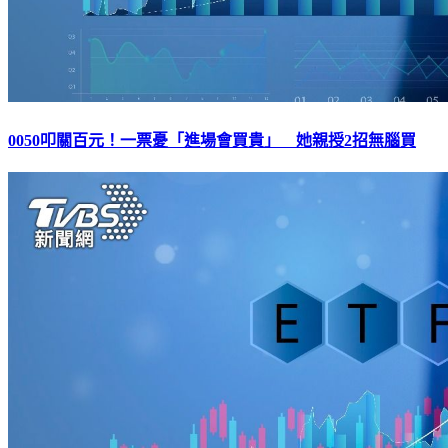
0050叩關百元！一票憂「進場會買貴」 她親授2招無腦買