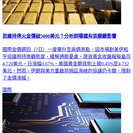
若維持停火金價破5000美元？分析師曝還有這關鍵影響
國際金價週四（7日）一度攀升至兩週高點，因市場對美伊和
平協議抱持樂觀態度，緩解通膨憂慮。現貨黃金收盤報每盎司
4,720美元，日漲幅0.67%，美國黃金期貨則上揚0.45%至4,732
美元。然而，伊朗與美方重啟荷姆茲海峽的協議仍卡關，限制
了金價漲幅。
國際