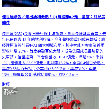
佳世達法說／走出獲利低點！Q1每股賺0.2元 董座：能見度
轉佳
佳世達(2352)今(8)日舉行線上法說會，董事長陳其宏直言，去
年已是過去 12 年的獲利谷底，今年營運將重回成長軌道；總
經理柯淑芬則看好AI 四大領域布局，其中智能方案事業首季
營收年增 25%、首度突破百億大關，成為集團成長最強勁的
火車頭。佳世達第一季合併營收515.41億元，年增4%、季減
1%；營業毛利85.93億元，毛利率16.7%，季減0.4個百分點、
年減0.66個百分點；營業利益6.92億元，年減31%、季增
13%；歸屬母公司淨利3.18億元，EPS 0.2元。
財經