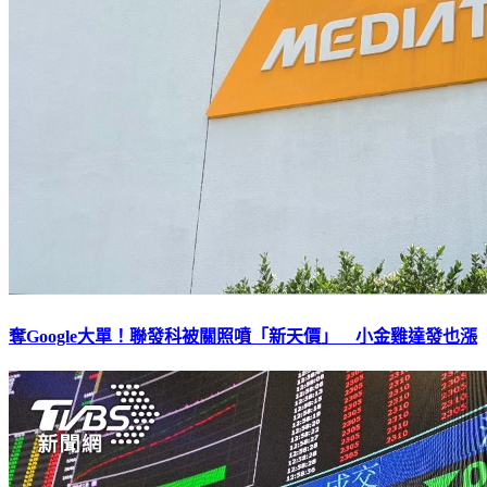
奪Google大單！聯發科被關照噴「新天價」 小金雞達發也漲