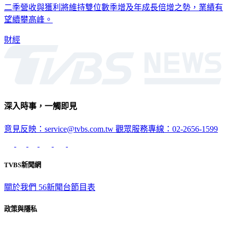
新高。董事長鄭文宗於法說會中對後市展現強大信心，預期第
二季營收與獲利將維持雙位數季增及年成長倍增之勢，業績有
望續攀高峰。
財經
深入時事，一觸即見
意見反映：service@tvbs.com.tw
觀眾服務專線：02-2656-1599
TVBS新聞網
關於我們
56新聞台節目表
政策與隱私