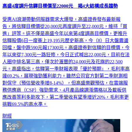
高盛4度調升信驊目標價至22000元 揭4大結構成長趨勢
受惠AI浪潮帶動伺服器需求大爆發，高盛證券發布最新報
告，將信驊目標價從20,000元再度調升至22,000元，維持「買
進」評等。這不僅是高盛今年以來第4度調高目標價，更推升
信驊股價6日一度衝上19,195元歷史新高，今（8）日大盤震盪
回檔，盤中跌590元報17300元。高盛證券對信驊的目標價，今
年以來從7,300元一路狂修，今日正式喊出22,000元，目前在法
人圈中排名第三高，僅次於滙豐的24,000元及花旗的22,500
元。高盛指出，信驊第一季財報表現「優於預期」，毛利率高
達69.2%，展現強勁獲利能力。雖然公司官方對第二季財測相
對保守（預估營收季增8-14%），但高盛樂觀預估，在雲端服
務供應商（CSP）強勁需求、4月產品線調漲價格以及載板供
應改善等利多助攻下，第二季營收有望季增近20%，毛利率更
挑戰69.5%的高水準。
財經