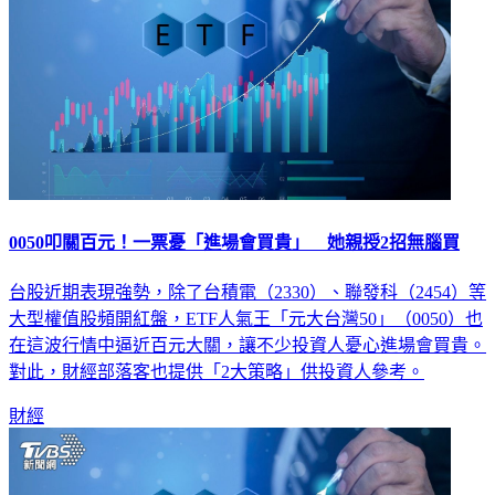
0050叩關百元！一票憂「進場會買貴」 她親授2招無腦買
台股近期表現強勢，除了台積電（2330）、聯發科（2454）等
大型權值股頻開紅盤，ETF人氣王「元大台灣50」（0050）也
在這波行情中逼近百元大關，讓不少投資人憂心進場會買貴。
對此，財經部落客也提供「2大策略」供投資人參考。
財經