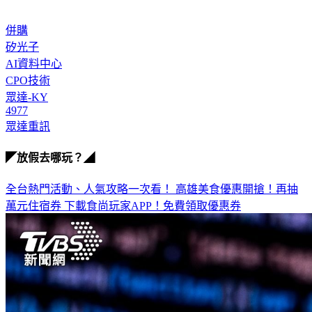
所有資訊內容僅供參考用途，不構成任何投資建議
併購
矽光子
AI資料中心
CPO技術
眾達-KY
4977
眾達重訊
◤放假去哪玩？◢
全台熱門活動、人氣攻略一次看！
高雄美食優惠開搶！再抽
萬元住宿券
下載食尚玩家APP！免費領取優惠券