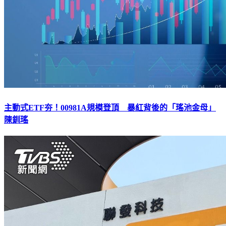
主動式ETF夯！00981A規模登頂 暴紅背後的「瑤池金母」
陳釧瑤