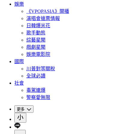
娛樂
《VPOPASIA》開播
演唱會搶票情報
日韓爆米花
歌手動態
綜藝星聞
戲劇星聞
娛樂電影院
國際
川普對等關稅
全球必讀
社會
毒駕連爆
警察愛無限
更多