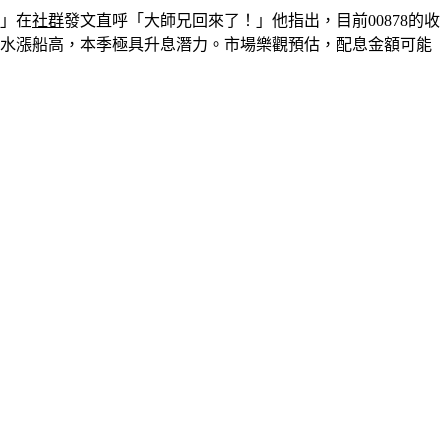
哥」在
社群
發文直呼「大師兄回來了！」他指出，目前00878的收
隨著淨值水漲船高，本季極具升息潛力。市場樂觀預估，配息金額可能