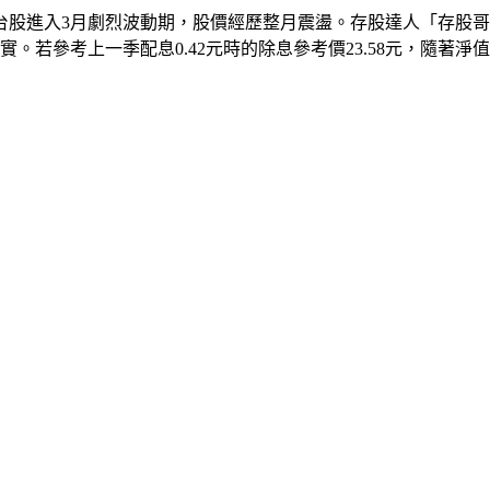
隨後台股進入3月劇烈波動期，股價經歷整月震盪。存股達人「存股
當厚實。若參考上一季配息0.42元時的除息參考價23.58元，