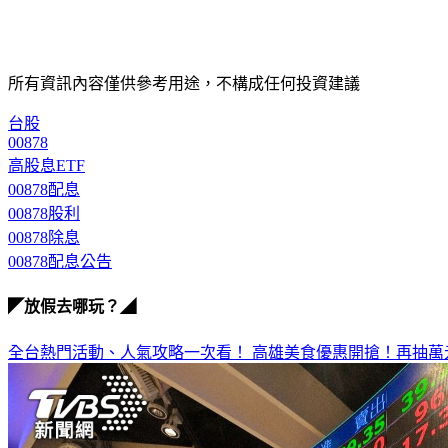
所有資訊內容僅供參考用途，不構成任何投資建議
台股
00878
高股息ETF
00878配息
00878股利
00878除息
00878配息公告
◤放假去哪玩？◢
全台熱門活動、人氣攻略一次看！
高雄美食優惠開搶！再抽萬