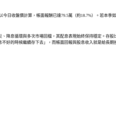
元，以今日收盤價計算，帳面報酬已達79.5萬（約18.7%）。若本
球股災、降息循環與多次市場回檔，其配息表現始終保持穩定。存股
息不好的時候繼續存下去」，而帳面回報與股息收入就是給長期