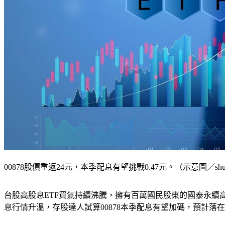
00878股價重返24元，本季配息有望挑戰0.47元。（示意圖／shutt
台股高股息ETF買氣持續沸騰，擁有百萬國民股東的國泰永續高股息
息行情升溫，存股達人試算00878本季配息有望加碼，預計落在0.