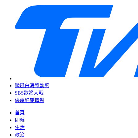
颱風白海豚動態
SBS歌謠大戰
優惠好康情報
首頁
即時
生活
政治