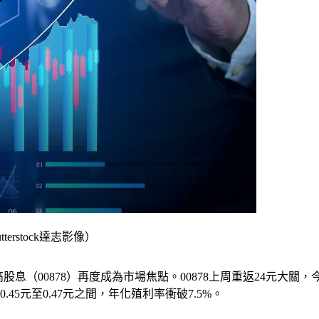
erstock達志影像）
（00878）再度成為市場焦點。00878上周重返24元大關，今（
45元至0.47元之間，年化殖利率衝破7.5%。