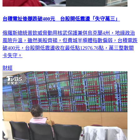
台積電扯後腿跌破400元 台股開低震盪「失守萬三」
俄羅斯總統普欽威脅動用核武保護兼併烏克蘭4州，地緣政治
風險升溫，雖然美股齊揚，但費城半導體指數偏弱，台積電跌
破400元，台股開低震盪收在最低點12976.76點，萬三整數關
卡失守。
財經