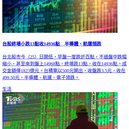
台股終場小跌13點收14936點 半導體、航運領跌
台北股市今（25）日開低，早盤一度跌近百點，不過盤中跌幅
縮小，甚至來到盤上14968點，終場跌13點，收在14936點，成
交金額僅1823億元。台積電以500元開出，收盤跌3.5元，收在
499.50元，半導體、航運、電子領跌。
生活