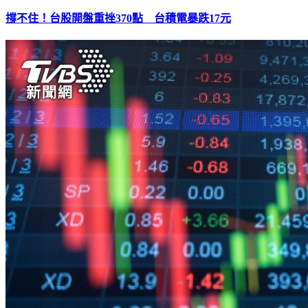
撐不住！台股開盤重挫370點 台積電暴跌17元