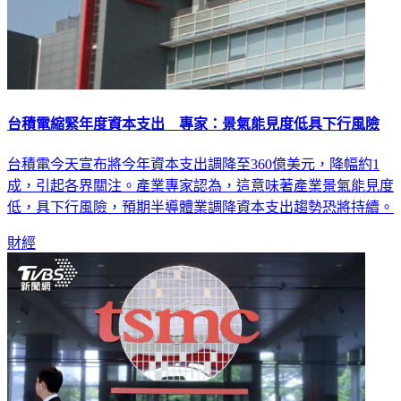
台積電縮緊年度資本支出 專家：景氣能見度低具下行風險
台積電今天宣布將今年資本支出調降至360億美元，降幅約1
成，引起各界關注。產業專家認為，這意味著產業景氣能見度
低，具下行風險，預期半導體業調降資本支出趨勢恐將持續。
財經