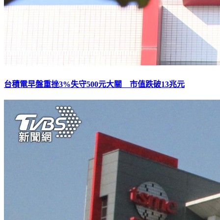
台積電早盤重挫3%失守500元大關 市值跌破13兆元