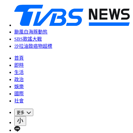
颱風白海豚動態
SBS歌謠大戰
沙拉油致癌物超標
首頁
即時
生活
政治
娛樂
國際
社會
更多