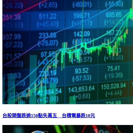
台股開盤跌逾150點失萬五 台積電暴跌10元