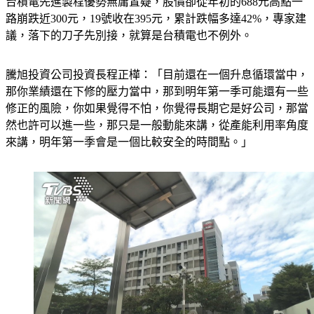
台積電先進製程優勢無庸置疑，股價卻從年初的688元高點一
路崩跌近300元，19號收在395元，累計跌幅多達42%，專家建
議，落下的刀子先別接，就算是台積電也不例外。
騰旭投資公司投資長程正樺：「目前還在一個升息循環當中，
那你業績還在下修的壓力當中，那到明年第一季可能還有一些
修正的風險，你如果覺得不怕，你覺得長期它是好公司，那當
然也許可以進一些，那只是一般動能來講，從產能利用率角度
來講，明年第一季會是一個比較安全的時間點。」