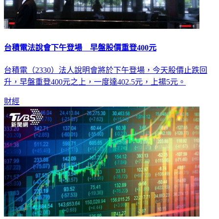
台積電法說會下午登場 早盤股價重登400元
台積電（2330）法人說明會將於下午登場，今天股價止跌回
升，早盤重登400元之上，一度達402.5元，上揚5元。
財經