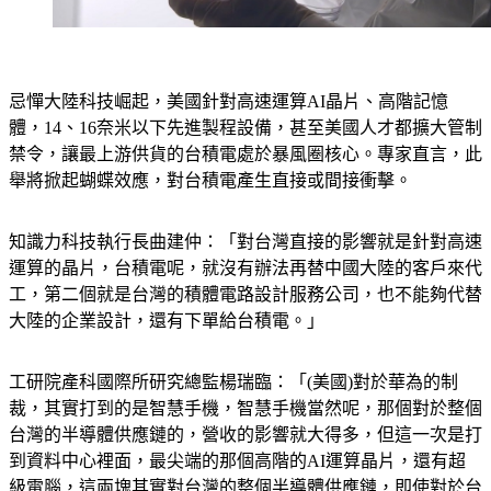
忌憚大陸科技崛起，美國針對高速運算AI晶片、高階記憶
體，14、16奈米以下先進製程設備，甚至美國人才都擴大管制
禁令，讓最上游供貨的台積電處於暴風圈核心。專家直言，此
舉將掀起蝴蝶效應，對台積電產生直接或間接衝擊。
知識力科技執行長曲建仲：「對台灣直接的影響就是針對高速
運算的晶片，台積電呢，就沒有辦法再替中國大陸的客戶來代
工，第二個就是台灣的積體電路設計服務公司，也不能夠代替
大陸的企業設計，還有下單給台積電。」
工研院產科國際所研究總監楊瑞臨：「(美國)對於華為的制
裁，其實打到的是智慧手機，智慧手機當然呢，那個對於整個
台灣的半導體供應鏈的，營收的影響就大得多，但這一次是打
到資料中心裡面，最尖端的那個高階的AI運算晶片，還有超