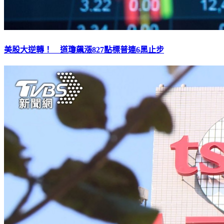
美股大逆轉！ 道瓊飆漲827點標普連6黑止步