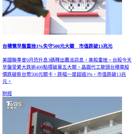
台積電早盤重挫3%失守500元大關 市值跌破13兆元
美國聯準會9月恐升息3碼釋出鷹派訊息，美股重挫，台股今天
早盤受累大跌逾400點摜破萬五大關，晶圓代工龍頭台積電股
價跌破新台幣500元關卡，跌幅一度超過3%，市值跌破13兆
元。
財經