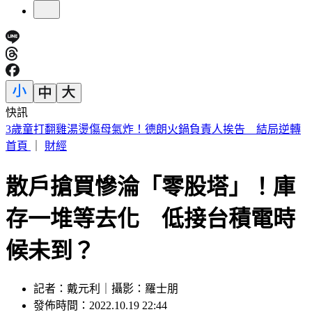
快訊
關公聖誕祈福眉角注意！這兩供品勿上神桌、職業拜對業績狂
飆
首頁
｜
財經
散戶搶買慘淪「零股塔」！庫
存一堆等去化 低接台積電時
候未到？
記者：戴元利｜攝影：羅士朋