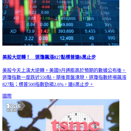
美股大逆轉！ 道瓊飆漲827點標普連6黑止步
美股今天上演大逆轉。美國9月通膨高於預期的數據公布後，
道瓊指數一度跌近550點，隨後買盤湧現，道瓊指數終場飆漲
827點；標普500指數勁揚2.6%，連6黑止步。
國際