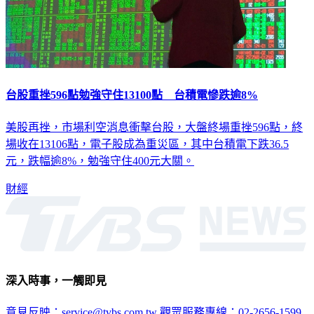
台股重挫596點勉強守住13100點 台積電慘跌逾8%
美股再挫，市場利空消息衝擊台股，大盤終場重挫596點，終
場收在13106點，電子股成為重災區，其中台積電下跌36.5
元，跌幅逾8%，勉強守住400元大關。
財經
深入時事，一觸即見