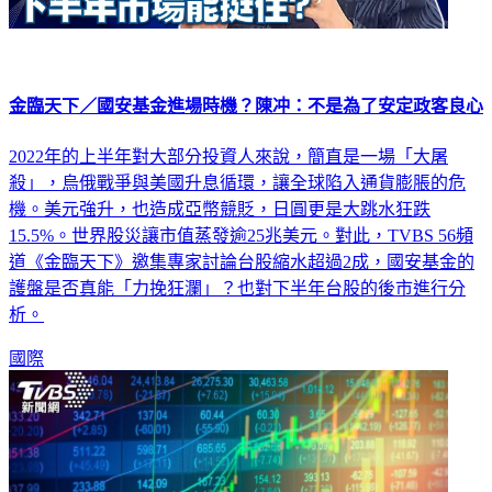
金臨天下／國安基金進場時機？陳冲：不是為了安定政客良心
2022年的上半年對大部分投資人來說，簡直是一場「大屠
殺」，烏俄戰爭與美國升息循環，讓全球陷入通貨膨脹的危
機。美元強升，也造成亞幣競貶，日圓更是大跳水狂跌
15.5%。世界股災讓市值蒸發逾25兆美元。對此，TVBS 56頻
道《金臨天下》邀集專家討論台股縮水超過2成，國安基金的
護盤是否真能「力挽狂瀾」？也對下半年台股的後市進行分
析。
國際