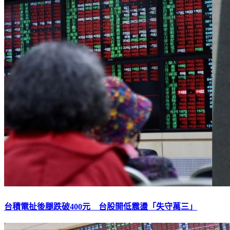
台積電扯後腿跌破400元 台股開低震盪「失守萬三」