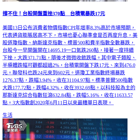
撐不住！台股開盤重挫370點 台積電暴跌17元
美國13日公布消費者物價指數CPI年增率8.3%高於市場預期，
代表通貨膨脹居高不下，市場也憂心聯準會是否再度升息，美
股道瓊指數、納斯達克指數、標普500和費半指數全數暴跌，
台股今一早開盤開在14695.19一口氣跌260點，接著一度持續
下挫，大跌371.71點，隨後才微微收斂跌幅。其中電子類股、
半導體跌幅可觀都超過2%，台積電開盤下跌17元、來到476.0
元。聯發科也跌24元來到602元。道瓊工業指數終場暴跌
1276.37點，跌幅3.94%，收在31104.97點。標準普爾500指數
大跌177.72點，跌幅4.32%，收在3932.69點。以科技股為主的
那斯達克綜合指數狂瀉632.84點，跌幅5.16%，收在11633.57
點。3大指數創2020年6月11日以來最糟單日表現。
生活