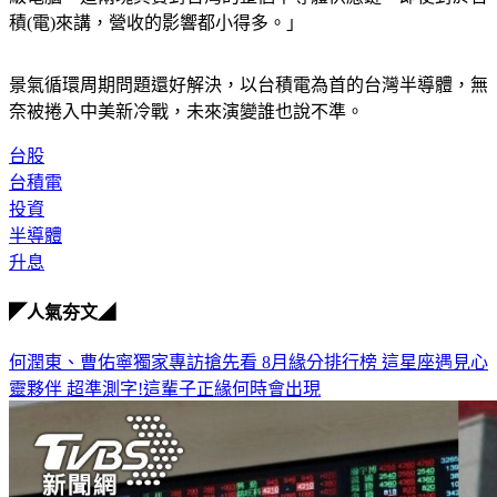
級電腦，這兩塊其實對台灣的整個半導體供應鏈，即使對於台
積(電)來講，營收的影響都小得多。」
景氣循環周期問題還好解決，以台積電為首的台灣半導體，無
奈被捲入中美新冷戰，未來演變誰也說不準。
台股
台積電
投資
半導體
升息
◤人氣夯文◢
何潤東、曹佑寧獨家專訪搶先看
8月緣分排行榜 這星座遇見心
靈夥伴
超準測字!這輩子正緣何時會出現