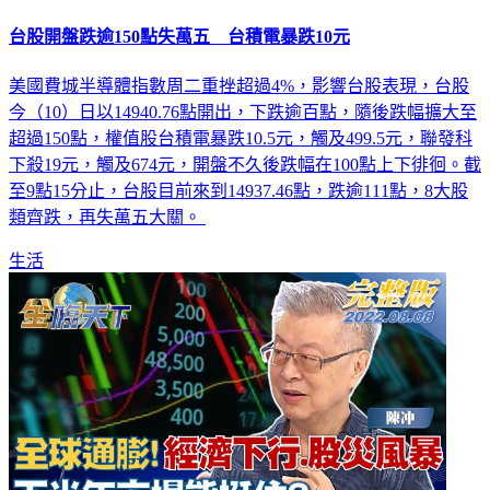
台股開盤跌逾150點失萬五 台積電暴跌10元
美國費城半導體指數周二重挫超過4%，影響台股表現，台股
今（10）日以14940.76點開出，下跌逾百點，隨後跌幅擴大至
超過150點，權值股台積電暴跌10.5元，觸及499.5元，聯發科
下殺19元，觸及674元，開盤不久後跌幅在100點上下徘徊。截
至9點15分止，台股目前來到14937.46點，跌逾111點，8大股
類齊跌，再失萬五大關。
生活