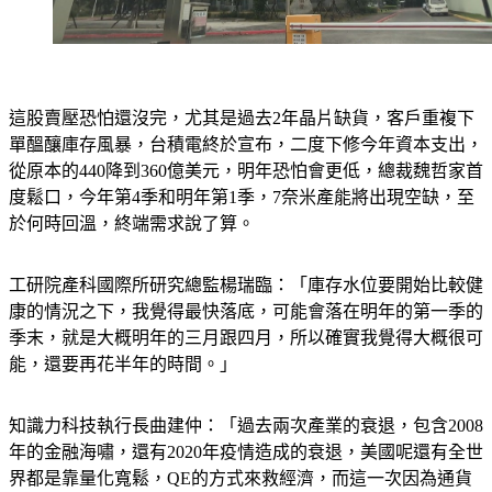
這股賣壓恐怕還沒完，尤其是過去2年晶片缺貨，客戶重複下
單醞釀庫存風暴，台積電終於宣布，二度下修今年資本支出，
從原本的440降到360億美元，明年恐怕會更低，總裁魏哲家首
度鬆口，今年第4季和明年第1季，7奈米產能將出現空缺，至
於何時回溫，終端需求說了算。
工研院產科國際所研究總監楊瑞臨：「庫存水位要開始比較健
康的情況之下，我覺得最快落底，可能會落在明年的第一季的
季末，就是大概明年的三月跟四月，所以確實我覺得大概很可
能，還要再花半年的時間。」
知識力科技執行長曲建仲：「過去兩次產業的衰退，包含2008
年的金融海嘯，還有2020年疫情造成的衰退，美國呢還有全世