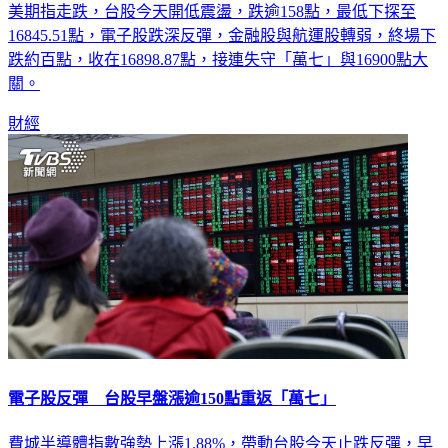
美期指走跌，台股今天開低震盪，跌逾158點，最低下探至
16845.51點，電子股跌深反彈，金融股與航運股轉弱，終場下
跌約百點，收在16898.87點，接連失守「萬七」與16900點大
關。
財經
電子股反彈 台股早盤漲逾150點重返「萬七」
費城半導體指數強勢上漲1.88%，帶動台股今天止跌反彈，早