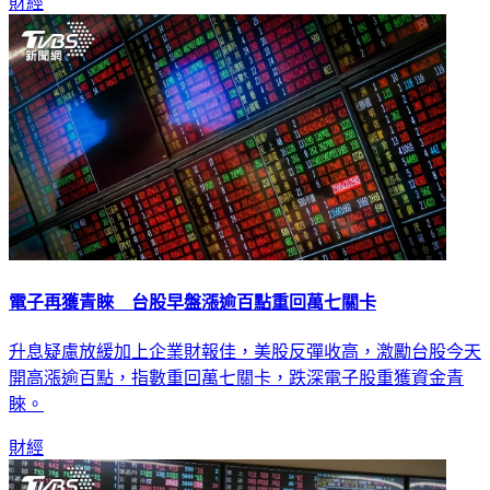
財經
電子再獲青睞 台股早盤漲逾百點重回萬七關卡
升息疑慮放緩加上企業財報佳，美股反彈收高，激勵台股今天
開高漲逾百點，指數重回萬七關卡，跌深電子股重獲資金青
睞。
財經