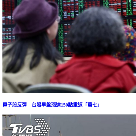
電子股反彈 台股早盤漲逾150點重返「萬七」