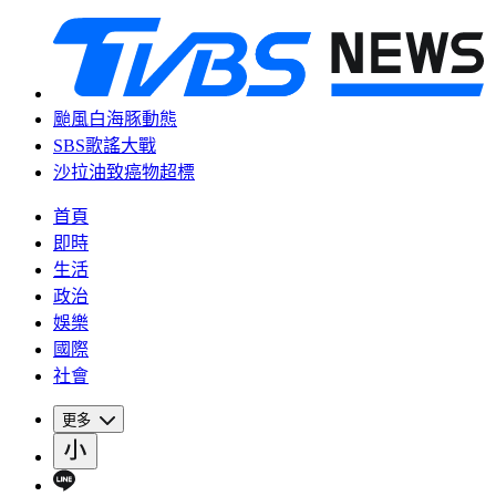
颱風白海豚動態
SBS歌謠大戰
沙拉油致癌物超標
首頁
即時
生活
政治
娛樂
國際
社會
更多