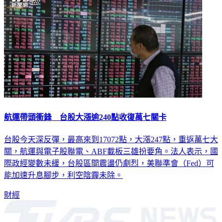
航運帶頭衝鋒 台股大漲逾240點收復萬七關卡
台股今天深反彈，最高來到17072點，大漲247點，重返萬七大
關，航運與電子股聯電、ABF載板三雄扮要角。法人表示，國
際政經變數未緩，台股區間震盪仍劇烈，美聯準會（Fed）可
能加速升息腳步，利空陰霾未除。
財經