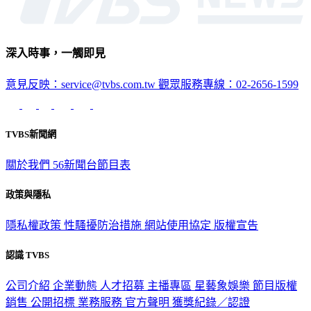
深入時事，一觸即見
意見反映：service@tvbs.com.tw
觀眾服務專線：02-2656-1599
TVBS新聞網
關於我們
56新聞台節目表
政策與隱私
隱私權政策
性騷擾防治措施
網站使用協定
版權宣告
認識 TVBS
公司介紹
企業動態
人才招募
主播專區
星藝象娛樂
節目版權
銷售
公開招標
業務服務
官方聲明
獲獎紀錄／認證