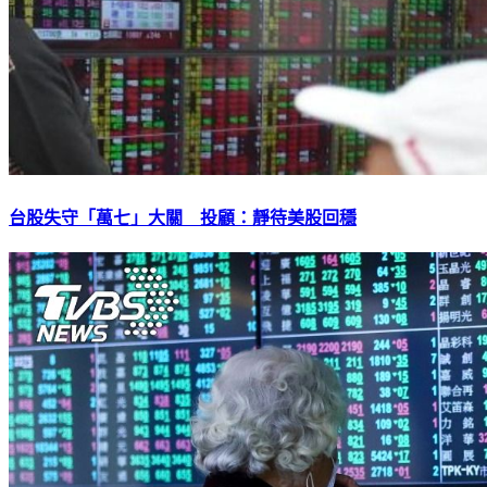
台股失守「萬七」大關 投顧：靜待美股回穩