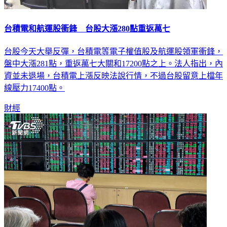
台積電和航運股衝鋒 台股大漲280點重返萬七
台股今天大舉反彈，台積電等電子權值股及航運股領軍衝鋒，
盤中大漲281點，重返萬七大關和17200點之上。法人指出，內
資並未退場，台積電上漲反映法說行情，不過台股留意上檔年
線壓力17400點。
財經