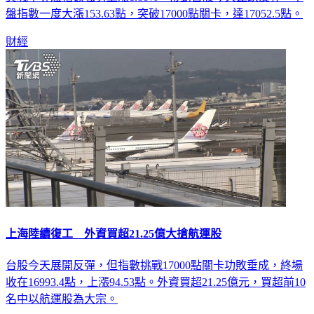
盤指數一度大漲153.63點，突破17000點關卡，達17052.5點。
財經
上海陸續復工 外資買超21.25億大搶航運股
台股今天展開反彈，但指數挑戰17000點關卡功敗垂成，終場
收在16993.4點，上漲94.53點。外資買超21.25億元，買超前10
名中以航運股為大宗。