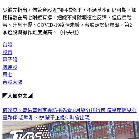
吳繼先指出，儘管台股近期回檔修正，不過基本面仍可期，加
權指數在萬七附近有撐，短線不排除報復性反彈，但俄烏戰
事、升息干擾、COVID-19疫情未緩，台股走勢仍震盪，第2
季選股與操作難度提高。（中央社）
台股
股市
電子股
航運股
萬七
台股大漲
◤人氣夯文◢
何潤東、曹佑寧獨家專訪搶先看
8月緣分排行榜 這星座遇見心
靈夥伴
超準測字!這輩子正緣何時會出現