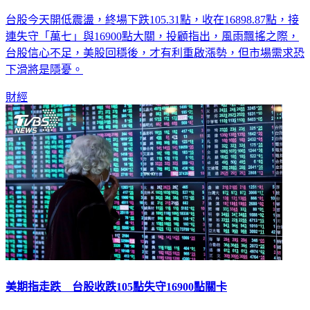
台股今天開低震盪，終場下跌105.31點，收在16898.87點，接
連失守「萬七」與16900點大關，投顧指出，風雨飄搖之際，
台股信心不足，美股回穩後，才有利重啟漲勢，但市場需求恐
下滑將是隱憂。
財經
美期指走跌 台股收跌105點失守16900點關卡