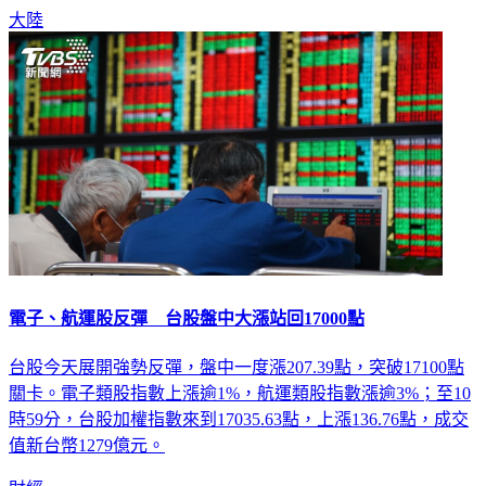
大陸
電子、航運股反彈 台股盤中大漲站回17000點
台股今天展開強勢反彈，盤中一度漲207.39點，突破17100點
關卡。電子類股指數上漲逾1%，航運類股指數漲逾3%；至10
時59分，台股加權指數來到17035.63點，上漲136.76點，成交
值新台幣1279億元。