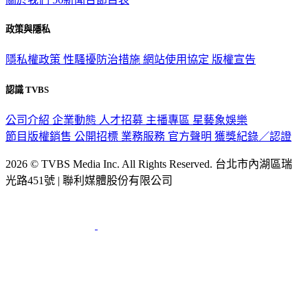
政策與隱私
隱私權政策
性騷擾防治措施
網站使用協定
版權宣告
認識 TVBS
公司介紹
企業動態
人才招募
主播專區
星藝象娛樂
節目版權銷售
公開招標
業務服務
官方聲明
獲獎紀錄／認證
2026 © TVBS Media Inc. All Rights Reserved. 台北市內湖區瑞
光路451號 | 聯利媒體股份有限公司