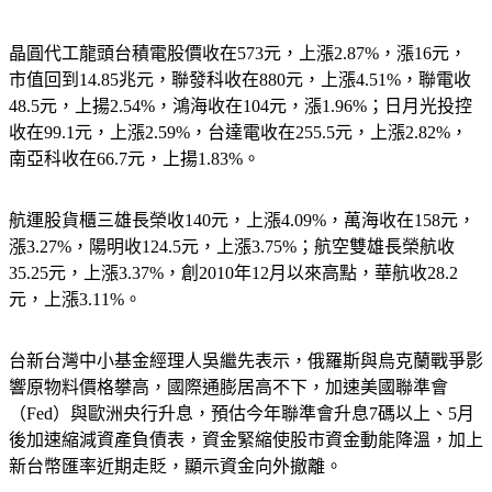
晶圓代工龍頭台積電股價收在573元，上漲2.87%，漲16元，
市值回到14.85兆元，聯發科收在880元，上漲4.51%，聯電收
48.5元，上揚2.54%，鴻海收在104元，漲1.96%；日月光投控
收在99.1元，上漲2.59%，台達電收在255.5元，上漲2.82%，
南亞科收在66.7元，上揚1.83%。
航運股貨櫃三雄長榮收140元，上漲4.09%，萬海收在158元，
漲3.27%，陽明收124.5元，上漲3.75%；航空雙雄長榮航收
35.25元，上漲3.37%，創2010年12月以來高點，華航收28.2
元，上漲3.11%。
台新台灣中小基金經理人吳繼先表示，俄羅斯與烏克蘭戰爭影
響原物料價格攀高，國際通膨居高不下，加速美國聯準會
（Fed）與歐洲央行升息，預估今年聯準會升息7碼以上、5月
後加速縮減資產負債表，資金緊縮使股市資金動能降溫，加上
新台幣匯率近期走貶，顯示資金向外撤離。