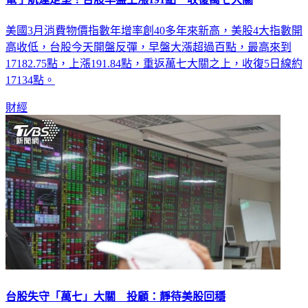
美國3月消費物價指數年增率創40多年來新高，美股4大指數開
高收低，台股今天開盤反彈，早盤大漲超過百點，最高來到
17182.75點，上漲191.84點，重返萬七大關之上，收復5日線約
17134點。
財經
台股失守「萬七」大關 投顧：靜待美股回穩