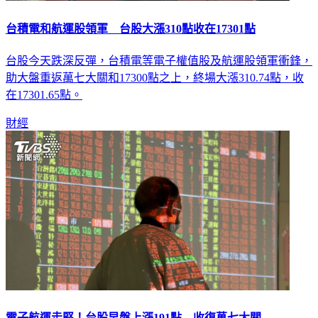
台積電和航運股領軍 台股大漲310點收在17301點
台股今天跌深反彈，台積電等電子權值股及航運股領軍衝鋒，
助大盤重返萬七大關和17300點之上，終場大漲310.74點，收
在17301.65點。
財經
電子航運走堅！台股早盤上漲191點 收復萬七大關