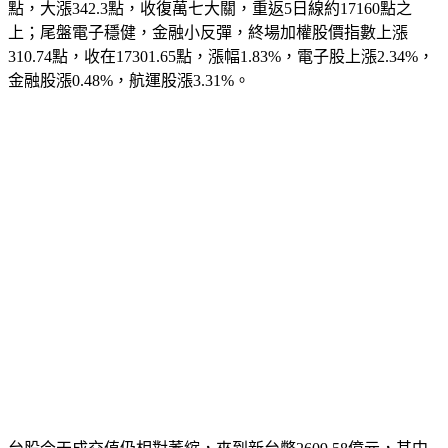
點，大漲342.3點，收復萬七大關，重返5日線約17160點之
上；尾盤電子穩健，金融小反彈，終場加權股價指數上漲
310.74點，收在17301.65點，漲幅1.83%，電子股上漲2.34%，
金融股漲0.48%，航運股漲3.31%。